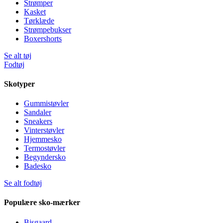
Strømper
Kasket
Tørklæde
Strømpebukser
Boxershorts
Se alt tøj
Fodtøj
Skotyper
Gummistøvler
Sandaler
Sneakers
Vinterstøvler
Hjemmesko
Termostøvler
Begyndersko
Badesko
Se alt fodtøj
Populære sko-mærker
Bisgaard