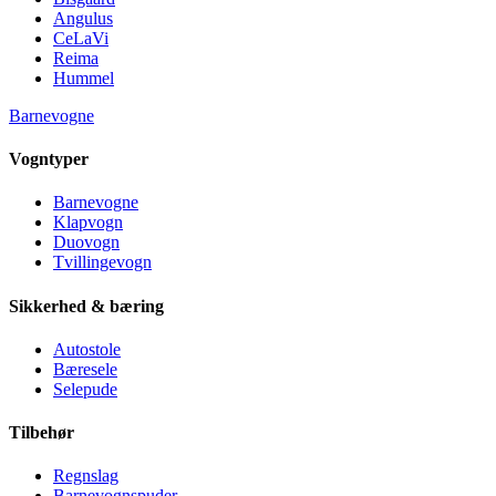
Angulus
CeLaVi
Reima
Hummel
Barnevogne
Vogntyper
Barnevogne
Klapvogn
Duovogn
Tvillingevogn
Sikkerhed & bæring
Autostole
Bæresele
Selepude
Tilbehør
Regnslag
Barnevognspuder