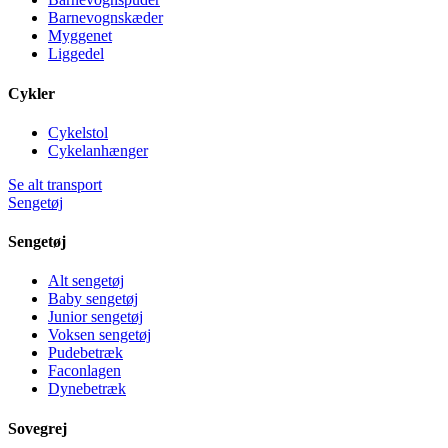
Barnevognskæder
Myggenet
Liggedel
Cykler
Cykelstol
Cykelanhænger
Se alt transport
Sengetøj
Sengetøj
Alt sengetøj
Baby sengetøj
Junior sengetøj
Voksen sengetøj
Pudebetræk
Faconlagen
Dynebetræk
Sovegrej