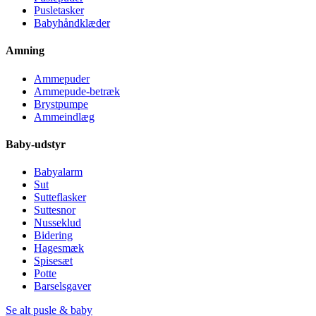
Pusletasker
Babyhåndklæder
Amning
Ammepuder
Ammepude-betræk
Brystpumpe
Ammeindlæg
Baby-udstyr
Babyalarm
Sut
Sutteflasker
Suttesnor
Nusseklud
Bidering
Hagesmæk
Spisesæt
Potte
Barselsgaver
Se alt pusle & baby