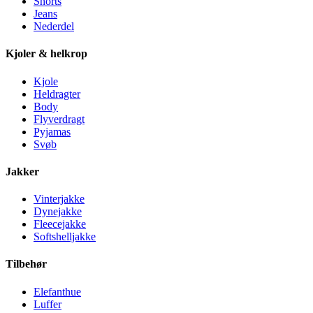
Shorts
Jeans
Nederdel
Kjoler & helkrop
Kjole
Heldragter
Body
Flyverdragt
Pyjamas
Svøb
Jakker
Vinterjakke
Dynejakke
Fleecejakke
Softshelljakke
Tilbehør
Elefanthue
Luffer