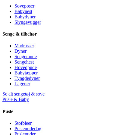
Soveposer
Babynest
Babydyner
Slyngevugger
Senge & tilbehør
Madrasser
Dyner
Sengerande
Sengehest
Hovedpude
Babytæpper
Tyngdedyner
Lagener
Se alt sengetøj & sove
Pusle & Baby
Pusle
Stofbleer
Pusleunderlag
Puslepuder