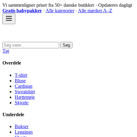
Spring
Vi sammenligner priser fra 50+ danske butikker · Opdateres dagligt
til
Gratis babypakker
·
Alle kategorier
·
Alle mærker A–Z
indhold
Sovedyret
Søg
Søg
efter:
Tøj
Overdele
T-shirt
Bluse
Cardigan
Sweatshirt
Hættetrøje
Skjorte
Underdele
Bukser
Leggings