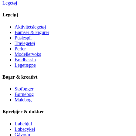
Legetøj
Legetøj
Aktivitetslegetøj
Bamser & Figurer
Puslespil
Trælegetøj
Perler
Modellervoks
Boldbassin
Legetæppe
Bøger & kreativt
Stofbøger
Børnebog
Malebog
Køretøjer & dukker
Løbehjul
Løbecykel
Gåvogn