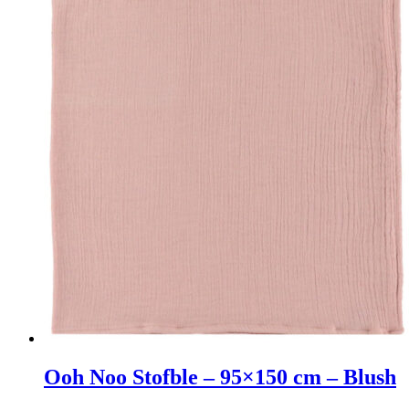
høj
Ooh Noo Stofble – 95×150 cm – Blush