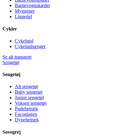
Barnevognskæder
Myggenet
Liggedel
Cykler
Cykelstol
Cykelanhænger
Se alt transport
Sengetøj
Sengetøj
Alt sengetøj
Baby sengetøj
Junior sengetøj
Voksen sengetøj
Pudebetræk
Faconlagen
Dynebetræk
Sovegrej