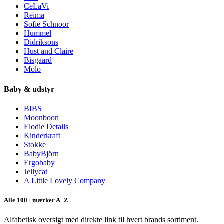
CeLaVi
Reima
Sofie Schnoor
Hummel
Didriksons
Hust and Claire
Bisgaard
Molo
Baby & udstyr
BIBS
Moonboon
Elodie Details
Kinderkraft
Stokke
BabyBjörn
Ergobaby
Jellycat
A Little Lovely Company
Alle 100+ mærker A–Z
Alfabetisk oversigt med direkte link til hvert brands sortiment.