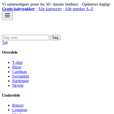
Spring
Vi sammenligner priser fra 50+ danske butikker · Opdateres dagligt
til
Gratis babypakker
·
Alle kategorier
·
Alle mærker A–Z
indhold
Sovedyret
Søg
Søg
efter:
Tøj
Overdele
T-shirt
Bluse
Cardigan
Sweatshirt
Hættetrøje
Skjorte
Underdele
Bukser
Leggings