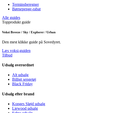
Terminsberegner
Børnepenge-rabat
Alle guides
Topprodukt guide
Voksi Breeze / Sky / Explorer / Urban
Den mest klikke guide på Sovedyret.
Læs voksi-guiden
Tilbud
Udsalg overordnet
Alt udsalg
Billigt sengetøj
Black Friday
Udsalg efter brand
Konges Sløjd udsalg
Liewood udsalg
Sebra udsalg