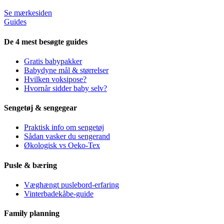
Se mærkesiden
Guides
De 4 mest besøgte guides
Gratis babypakker
Babydyne mål & størrelser
Hvilken voksipose?
Hvornår sidder baby selv?
Sengetøj & sengegear
Praktisk info om sengetøj
Sådan vasker du sengerand
Økologisk vs Oeko-Tex
Pusle & bæring
Væghængt puslebord-erfaring
Vinterbadekåbe-guide
Family planning