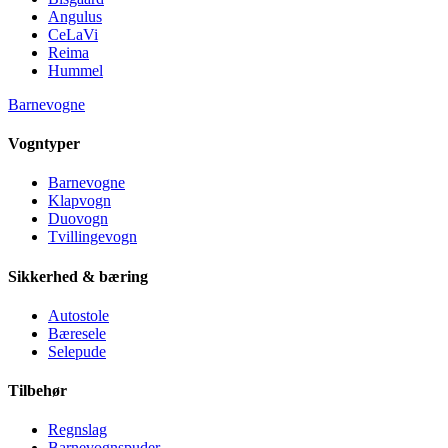
Angulus
CeLaVi
Reima
Hummel
Barnevogne
Vogntyper
Barnevogne
Klapvogn
Duovogn
Tvillingevogn
Sikkerhed & bæring
Autostole
Bæresele
Selepude
Tilbehør
Regnslag
Barnevognspuder