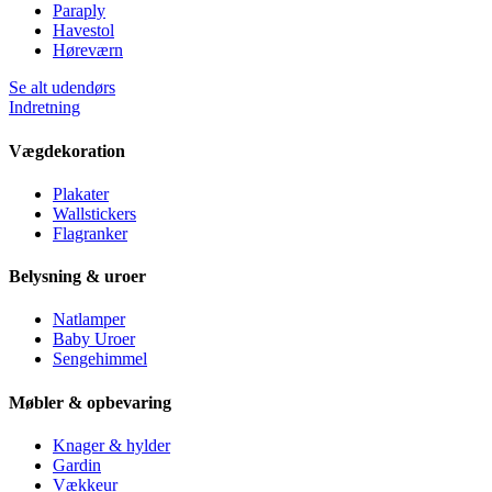
Paraply
Havestol
Høreværn
Se alt udendørs
Indretning
Vægdekoration
Plakater
Wallstickers
Flagranker
Belysning & uroer
Natlamper
Baby Uroer
Sengehimmel
Møbler & opbevaring
Knager & hylder
Gardin
Vækkeur