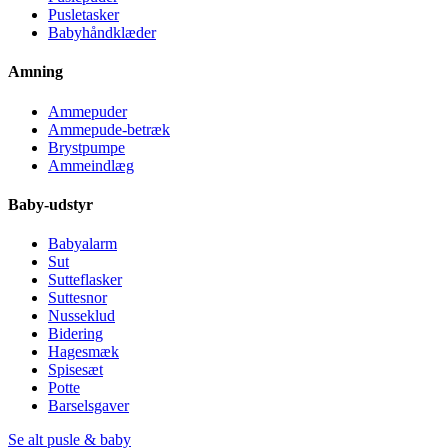
Pusletasker
Babyhåndklæder
Amning
Ammepuder
Ammepude-betræk
Brystpumpe
Ammeindlæg
Baby-udstyr
Babyalarm
Sut
Sutteflasker
Suttesnor
Nusseklud
Bidering
Hagesmæk
Spisesæt
Potte
Barselsgaver
Se alt pusle & baby