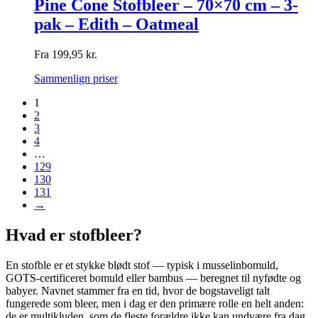
Pine Cone Stofbleer – 70×70 cm – 3-
pak – Edith – Oatmeal
Fra
199,95
kr.
Sammenlign priser
1
2
3
4
…
129
130
131
→
Hvad er stofbleer?
En stofble er et stykke blødt stof — typisk i musselinbomuld,
GOTS-certificeret bomuld eller bambus — beregnet til nyfødte og
babyer. Navnet stammer fra en tid, hvor de bogstaveligt talt
fungerede som bleer, men i dag er den primære rolle en helt anden:
de er multikluden, som de fleste forældre ikke kan undvære fra dag