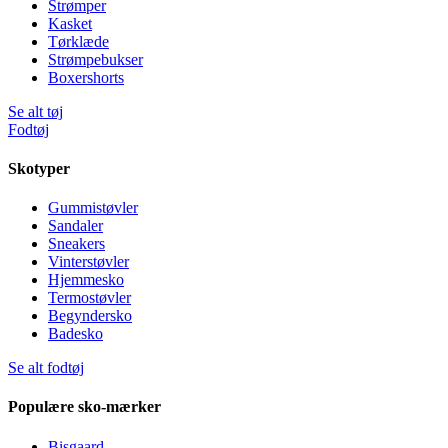
Strømper
Kasket
Tørklæde
Strømpebukser
Boxershorts
Se alt tøj
Fodtøj
Skotyper
Gummistøvler
Sandaler
Sneakers
Vinterstøvler
Hjemmesko
Termostøvler
Begyndersko
Badesko
Se alt fodtøj
Populære sko-mærker
Bisgaard