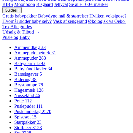
BIBS
Moonboon
Bisgaard
Jellycat
Se alle 100+ mærker
Guides
›
Gratis babypakker
Babydyne mål & størrelser
Hvilken voksipose?
Hvornår sidder baby selv?
Vask af sengerand
Økologisk vs Oeko-
Tex
Alle guides
Udsalg & Tilbud →
Pusle og Baby
Ammeindlæg
33
Ammepude betræk
31
Ammepuder
283
Babyalarm
1293
Babyhåndklæder
34
Barselsgaver
5
Bidering
38
Brystpumpe
78
Hagesmæk
128
Nusseklud
46
Potte
112
Puslepuder
111
Pusleunderlag
2570
Spisesæt
15
Startpakker
23
Stofbleer
3123
Sut
2228