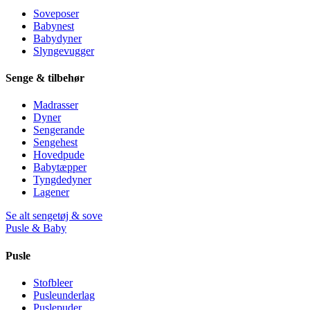
Soveposer
Babynest
Babydyner
Slyngevugger
Senge & tilbehør
Madrasser
Dyner
Sengerande
Sengehest
Hovedpude
Babytæpper
Tyngdedyner
Lagener
Se alt sengetøj & sove
Pusle & Baby
Pusle
Stofbleer
Pusleunderlag
Puslepuder