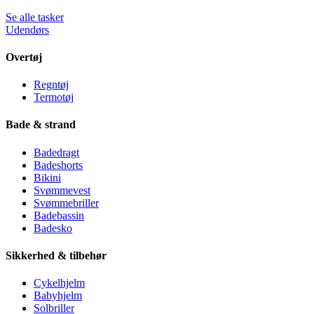
Se alle tasker
Udendørs
Overtøj
Regntøj
Termotøj
Bade & strand
Badedragt
Badeshorts
Bikini
Svømmevest
Svømmebriller
Badebassin
Badesko
Sikkerhed & tilbehør
Cykelhjelm
Babyhjelm
Solbriller