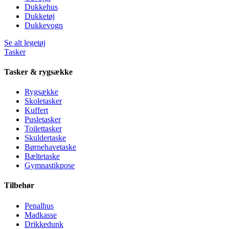
Dukkehus
Dukketøj
Dukkevogn
Se alt legetøj
Tasker
Tasker & rygsække
Rygsække
Skoletasker
Kuffert
Pusletasker
Toilettasker
Skuldertaske
Børnehavetaske
Bæltetaske
Gymnastikpose
Tilbehør
Penalhus
Madkasse
Drikkedunk