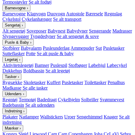
Termostøvler
Se alt fodtøj
Barnevogne
›
Barnevogne
Klapvogn
Duovogn
Autostole
Bæresele
Regnslag
Cykelstol
Cykelanhænger
Se alt transport
Sengetøj
›
Alt sengetøj
Soveposer
Babynest
Babydyner
Sengerande
Madrasser
Slyngevugger
Tyngdedyner
Se alt sengetøj & sove
Pusle & Baby
›
Stofbleer
Babyalarm
Pusleunderlag
Ammepuder
Sut
Pusletasker
Sutteflasker
Potte
Se alt pusle & baby
Legetøj
›
Aktivitetslegetøj
Bamser
Puslespil
Stofbøger
Løbehjul
Løbecykel
Dukkehus
Boldbassin
Se alt legetøj
Tasker
›
Rygsække
Skoletasker
Kuffert
Pusletasker
Toilettasker
Penalhus
Madkasse
Se alle tasker
Udendørs
›
Regntøj
Termotøj
Badedragt
Cykelhjelm
Solbriller
Svømmevest
Badebassin
Se alt udendørs
Indretning
›
Plakater
Natlamper
Wallstickers
Uroer
Sengehimmel
Knager
Se alt
indretning
Mærker
›
Konges Sløjd
Liewood
Cam Cam Copenhagen
Joha
CeLaVi
Sebra