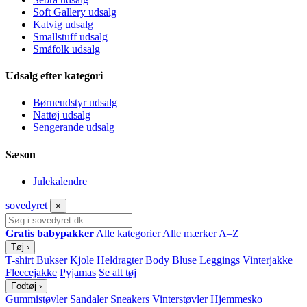
Soft Gallery udsalg
Katvig udsalg
Smallstuff udsalg
Småfolk udsalg
Udsalg efter kategori
Børneudstyr udsalg
Nattøj udsalg
Sengerande udsalg
Sæson
Julekalendre
sove
dyret
×
Gratis babypakker
Alle kategorier
Alle mærker A–Z
Tøj
›
T-shirt
Bukser
Kjole
Heldragter
Body
Bluse
Leggings
Vinterjakke
Fleecejakke
Pyjamas
Se alt tøj
Fodtøj
›
Gummistøvler
Sandaler
Sneakers
Vinterstøvler
Hjemmesko