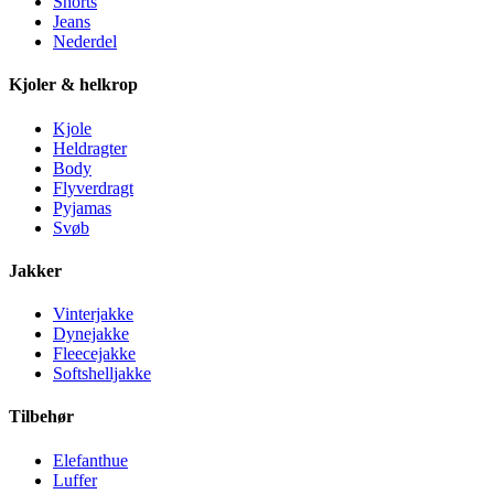
Shorts
Jeans
Nederdel
Kjoler & helkrop
Kjole
Heldragter
Body
Flyverdragt
Pyjamas
Svøb
Jakker
Vinterjakke
Dynejakke
Fleecejakke
Softshelljakke
Tilbehør
Elefanthue
Luffer