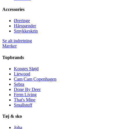
Accessories
Øreringe
Hårspænder
Smykkeskrin
Se alt indretning
Mærker
Topbrands
Konges Sløjd
Liewood
Cam Cam Copenhagen
Sebra
Done By Deer
Ferm Living
That's Mine
Smallstuff
Tøj & sko
Joha