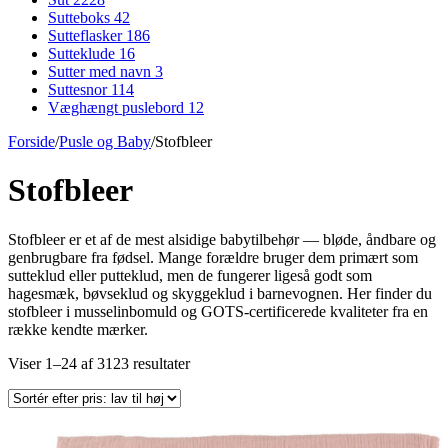
Sutteboks
42
Sutteflasker
186
Sutteklude
16
Sutter med navn
3
Suttesnor
114
Væghængt puslebord
12
Forside
/
Pusle og Baby
/
Stofbleer
Stofbleer
Stofbleer er et af de mest alsidige babytilbehør — bløde, åndbare og
genbrugbare fra fødsel. Mange forældre bruger dem primært som
sutteklud eller putteklud, men de fungerer ligeså godt som
hagesmæk, bøvseklud og skyggeklud i barnevognen. Her finder du
stofbleer i musselinbomuld og GOTS-certificerede kvaliteter fra en
række kendte mærker.
Sorteret
Viser 1–24 af 3123 resultater
efter
pris:
lav
til