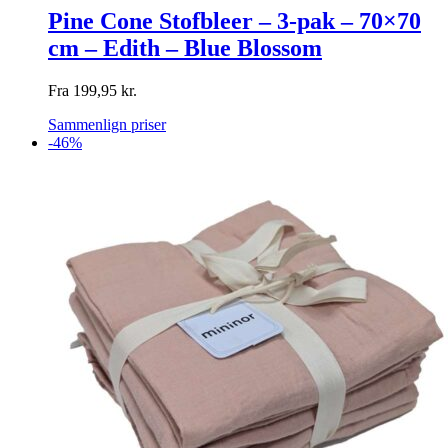
Pine Cone Stofbleer – 3-pak – 70×70
cm – Edith – Blue Blossom
Fra
199,95
kr.
Sammenlign priser
-46%