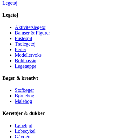
Legetøj
Legetøj
Aktivitetslegetøj
Bamser & Figurer
Puslespil
Trælegetøj
Perler
Modellervoks
Boldbassin
Legetæppe
Bøger & kreativt
Stofbøger
Børnebog
Malebog
Køretøjer & dukker
Løbehjul
Løbecykel
Gåvogn