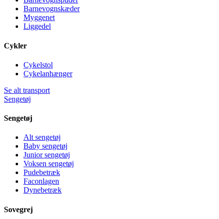
Barnevognskæder
Myggenet
Liggedel
Cykler
Cykelstol
Cykelanhænger
Se alt transport
Sengetøj
Sengetøj
Alt sengetøj
Baby sengetøj
Junior sengetøj
Voksen sengetøj
Pudebetræk
Faconlagen
Dynebetræk
Sovegrej