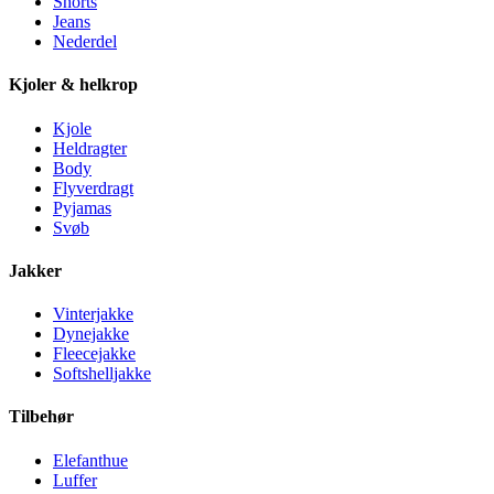
Shorts
Jeans
Nederdel
Kjoler & helkrop
Kjole
Heldragter
Body
Flyverdragt
Pyjamas
Svøb
Jakker
Vinterjakke
Dynejakke
Fleecejakke
Softshelljakke
Tilbehør
Elefanthue
Luffer