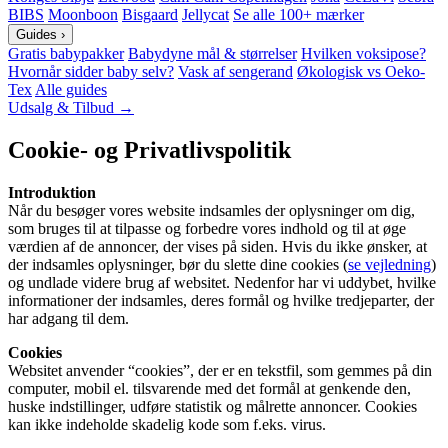
BIBS
Moonboon
Bisgaard
Jellycat
Se alle 100+ mærker
Guides
›
Gratis babypakker
Babydyne mål & størrelser
Hvilken voksipose?
Hvornår sidder baby selv?
Vask af sengerand
Økologisk vs Oeko-
Tex
Alle guides
Udsalg & Tilbud →
Cookie- og Privatlivspolitik
Introduktion
Når du besøger vores website indsamles der oplysninger om dig,
som bruges til at tilpasse og forbedre vores indhold og til at øge
værdien af de annoncer, der vises på siden. Hvis du ikke ønsker, at
der indsamles oplysninger, bør du slette dine cookies (
se vejledning
)
og undlade videre brug af websitet. Nedenfor har vi uddybet, hvilke
informationer der indsamles, deres formål og hvilke tredjeparter, der
har adgang til dem.
Cookies
Websitet anvender “cookies”, der er en tekstfil, som gemmes på din
computer, mobil el. tilsvarende med det formål at genkende den,
huske indstillinger, udføre statistik og målrette annoncer. Cookies
kan ikke indeholde skadelig kode som f.eks. virus.