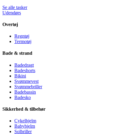
Se alle tasker
Udendørs
Overtøj
Regntøj
Termotøj
Bade & strand
Badedragt
Badeshorts
Bikini
Svømmevest
Svømmebriller
Badebassin
Badesko
Sikkerhed & tilbehør
Cykelhjelm
Babyhjelm
Solbriller