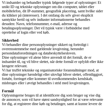
Vi indsamler og behandler typisk følgende typer af oplysninger: Et
unikt ID og tekniske oplysninger om din computer, tablet eller
mobiltelefon, dit IP-nummer, geografisk placering, samt hvilke sider
du klikker på (interesser). I det omfang du selv giver eksplicit
samtykke hertil og selv indtaster informationerne behandles
desuden: Navn, telefonnummer, e-mail, adresse og
betalingsoplysninger. Det vil typisk være i forbindelse med
oprettelse af login eller ved køb.
Sikkerhed
Vi behandler dine personoplysninger sikkert og fortroligt i
overensstemmelse med gældende lovgivning, herunder
persondataforordningen og databeskyttelsesloven.
Dine oplysninger vil alene blive anvendt til det formål, de er
indsamlet til, og vil blive slettet, når dette formål er opfyldt eller ikke
længere relevant.
Vi har truffet tekniske og organisatoriske foranstaltninger mod, at
dine oplysninger hændeligt eller ulovligt bliver slettet, offentliggjort,
fortabt, forringet eller kommer til uvedkommendes kendskab,
misbruges eller i øvrigt behandles i strid med lovgivningen.
Formål
Oplysningerne bruges til at identificere dig som bruger og vise dig
de annoncer, som vil have størst sandsynlighed for at være relevante
for dig, at registrere dine køb og betalinger, samt at kunne levere de