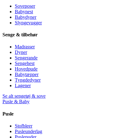
Soveposer
Babynest
Babydyner
Slyngevugger
Senge & tilbehør
Madrasser
Dyner
Sengerande
Sengehest
Hovedpude
Babytæpper
Tyngdedyner
Lagener
Se alt sengetøj & sove
Pusle & Baby
Pusle
Stofbleer
Pusleunderlag
Puslepuder