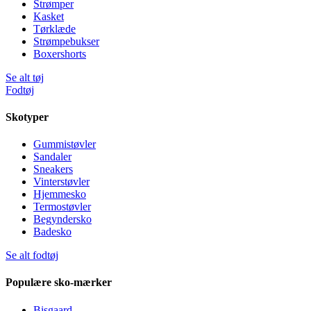
Strømper
Kasket
Tørklæde
Strømpebukser
Boxershorts
Se alt tøj
Fodtøj
Skotyper
Gummistøvler
Sandaler
Sneakers
Vinterstøvler
Hjemmesko
Termostøvler
Begyndersko
Badesko
Se alt fodtøj
Populære sko-mærker
Bisgaard