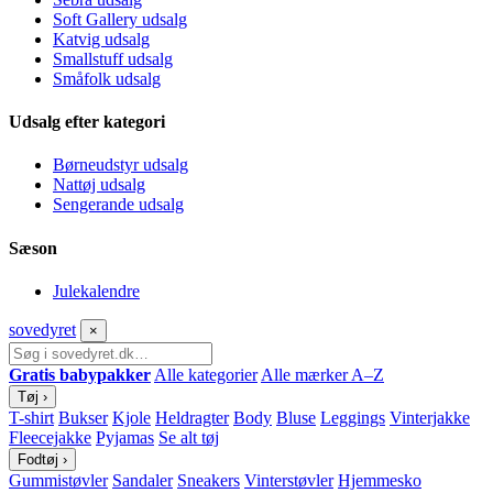
Soft Gallery udsalg
Katvig udsalg
Smallstuff udsalg
Småfolk udsalg
Udsalg efter kategori
Børneudstyr udsalg
Nattøj udsalg
Sengerande udsalg
Sæson
Julekalendre
sove
dyret
×
Gratis babypakker
Alle kategorier
Alle mærker A–Z
Tøj
›
T-shirt
Bukser
Kjole
Heldragter
Body
Bluse
Leggings
Vinterjakke
Fleecejakke
Pyjamas
Se alt tøj
Fodtøj
›
Gummistøvler
Sandaler
Sneakers
Vinterstøvler
Hjemmesko