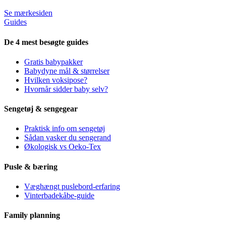
Se mærkesiden
Guides
De 4 mest besøgte guides
Gratis babypakker
Babydyne mål & størrelser
Hvilken voksipose?
Hvornår sidder baby selv?
Sengetøj & sengegear
Praktisk info om sengetøj
Sådan vasker du sengerand
Økologisk vs Oeko-Tex
Pusle & bæring
Væghængt puslebord-erfaring
Vinterbadekåbe-guide
Family planning