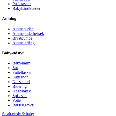
Pusletasker
Babyhåndklæder
Amning
Ammepuder
Ammepude-betræk
Brystpumpe
Ammeindlæg
Baby-udstyr
Babyalarm
Sut
Sutteflasker
Suttesnor
Nusseklud
Bidering
Hagesmæk
Spisesæt
Potte
Barselsgaver
Se alt pusle & baby