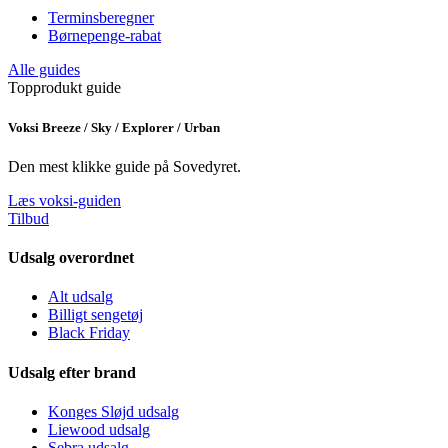
Terminsberegner
Børnepenge-rabat
Alle guides
Topprodukt guide
Voksi Breeze / Sky / Explorer / Urban
Den mest klikke guide på Sovedyret.
Læs voksi-guiden
Tilbud
Udsalg overordnet
Alt udsalg
Billigt sengetøj
Black Friday
Udsalg efter brand
Konges Sløjd udsalg
Liewood udsalg
Sebra udsalg