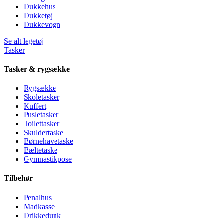
Dukkehus
Dukketøj
Dukkevogn
Se alt legetøj
Tasker
Tasker & rygsække
Rygsække
Skoletasker
Kuffert
Pusletasker
Toilettasker
Skuldertaske
Børnehavetaske
Bæltetaske
Gymnastikpose
Tilbehør
Penalhus
Madkasse
Drikkedunk