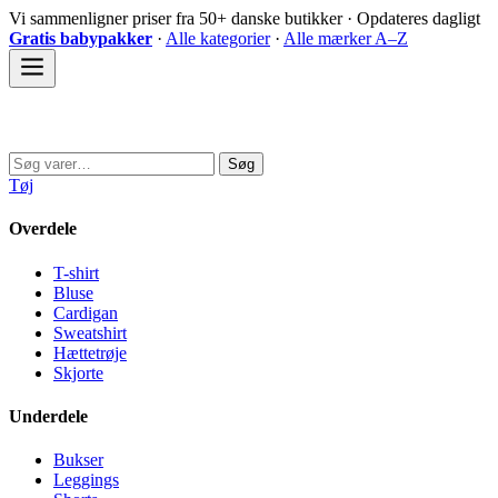
Spring
Vi sammenligner priser fra 50+ danske butikker · Opdateres dagligt
til
Gratis babypakker
·
Alle kategorier
·
Alle mærker A–Z
indhold
Sovedyret
Søg
Søg
efter:
Tøj
Overdele
T-shirt
Bluse
Cardigan
Sweatshirt
Hættetrøje
Skjorte
Underdele
Bukser
Leggings