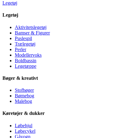
Legetøj
Legetøj
Aktivitetslegetøj
Bamser & Figurer
Puslespil
Trælegetøj
Perler
Modellervoks
Boldbassin
Legetæppe
Bøger & kreativt
Stofbøger
Børnebog
Malebog
Køretøjer & dukker
Løbehjul
Løbecykel
Gåvogn