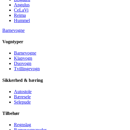
Angulus
CeLaVi
Reima
Hummel
Barnevogne
Vogntyper
Barnevogne
Klapvogn
Duovogn
Tvillingevogn
Sikkerhed & bæring
Autostole
Bæresele
Selepude
Tilbehør
Regnslag
Barnevognspuder