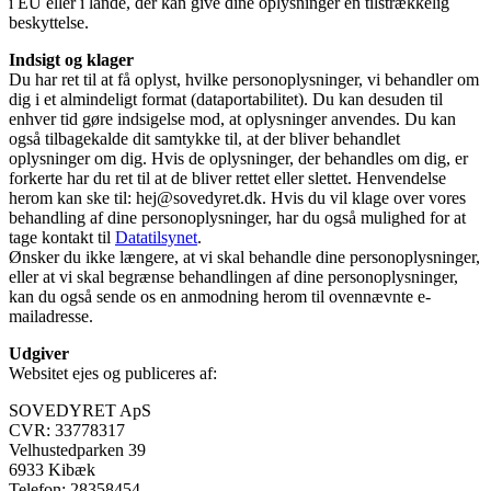
i EU eller i lande, der kan give dine oplysninger en tilstrækkelig
beskyttelse.
Indsigt og klager
Du har ret til at få oplyst, hvilke personoplysninger, vi behandler om
dig i et almindeligt format (dataportabilitet). Du kan desuden til
enhver tid gøre indsigelse mod, at oplysninger anvendes. Du kan
også tilbagekalde dit samtykke til, at der bliver behandlet
oplysninger om dig. Hvis de oplysninger, der behandles om dig, er
forkerte har du ret til at de bliver rettet eller slettet. Henvendelse
herom kan ske til: hej@sovedyret.dk. Hvis du vil klage over vores
behandling af dine personoplysninger, har du også mulighed for at
tage kontakt til
Datatilsynet
.
Ønsker du ikke længere, at vi skal behandle dine personoplysninger,
eller at vi skal begrænse behandlingen af dine personoplysninger,
kan du også sende os en anmodning herom til ovennævnte e-
mailadresse.
Udgiver
Websitet ejes og publiceres af:
SOVEDYRET ApS
CVR: 33778317
Velhustedparken 39
6933 Kibæk
Telefon: 28358454