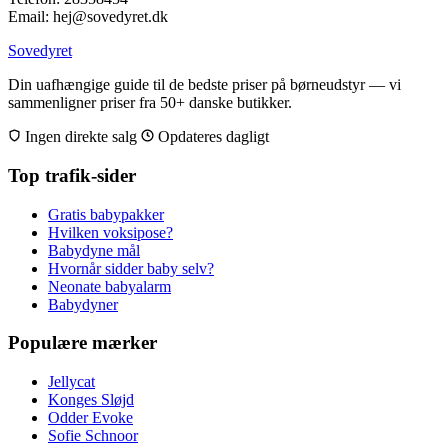
Email: hej@sovedyret.dk
Sovedyret
Din uafhængige guide til de bedste priser på børneudstyr — vi
sammenligner priser fra 50+ danske butikker.
Ingen direkte salg
Opdateres dagligt
Top trafik-sider
Gratis babypakker
Hvilken voksipose?
Babydyne mål
Hvornår sidder baby selv?
Neonate babyalarm
Babydyner
Populære mærker
Jellycat
Konges Sløjd
Odder Evoke
Sofie Schnoor