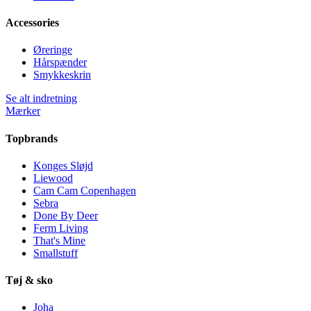
Accessories
Øreringe
Hårspænder
Smykkeskrin
Se alt indretning
Mærker
Topbrands
Konges Sløjd
Liewood
Cam Cam Copenhagen
Sebra
Done By Deer
Ferm Living
That's Mine
Smallstuff
Tøj & sko
Joha