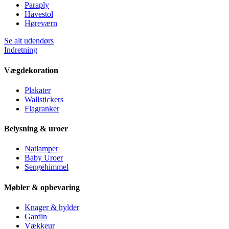
Paraply
Havestol
Høreværn
Se alt udendørs
Indretning
Vægdekoration
Plakater
Wallstickers
Flagranker
Belysning & uroer
Natlamper
Baby Uroer
Sengehimmel
Møbler & opbevaring
Knager & hylder
Gardin
Vækkeur