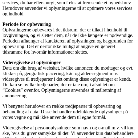
services, du har efterspurgt, som f.eks. at fremsende et nyhedsbrev.
Herudover anvender vi oplysningerne til at optimere vores services
og indhold.
Periode for opbevaring
Oplysningerne opbevares i det tidsrum, der er tilladt i henhold til
lovgivningen, og vi sletter dem, når de ikke længere er nødvendige.
Perioden afhænger af karakteren af oplysningen og baggrunden for
opbevaring. Det er derfor ikke muligt at angive en generel
tidsramme for, hvornår informationer slettes.
Videregivelse af oplysninger
Data om din brug af websitet, hvilke annoncer, du modtager og evt.
klikker på, geografisk placering, køn og alderssegment m.v.
videregives til tredjeparter i det omfang disse oplysninger er kendt.
Du kan se hvilke tredjeparter, der er tale om, i afsnittet om
“Cookies” ovenfor. Oplysningerne anvendes til målretning af
annoncering.
Vi benytter herudover en række tredjeparter til opbevaring og
behandling af data. Disse behandler udelukkende oplysninger på
vores vegne og må ikke anvende dem til egne formål.
Videregivelse af personoplysninger som navn og e-mail m.v. vil kun
ske, hvis du giver samtykke til det. Vi anvender kun databehandlere