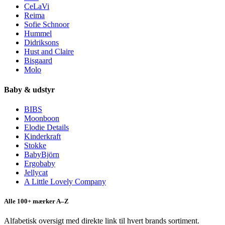
CeLaVi
Reima
Sofie Schnoor
Hummel
Didriksons
Hust and Claire
Bisgaard
Molo
Baby & udstyr
BIBS
Moonboon
Elodie Details
Kinderkraft
Stokke
BabyBjörn
Ergobaby
Jellycat
A Little Lovely Company
Alle 100+ mærker A–Z
Alfabetisk oversigt med direkte link til hvert brands sortiment.