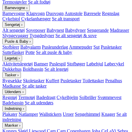
Termostøvler
Se alt fodtøj
Barnevogne
›
Barnevogne
Klapvogn
Duovogn
Autostole
Bæresele
Regnslag
Cykelstol
Cykelanhænger
Se alt transport
Sengetøj
›
Alt sengetøj
Soveposer
Babynest
Babydyner
Sengerande
Madrasser
Slyngevugger
Tyngdedyner
Se alt sengetøj & sove
Pusle & Baby
›
Stofbleer
Babyalarm
Pusleunderlag
Ammepuder
Sut
Pusletasker
Sutteflasker
Potte
Se alt pusle & baby
Legetøj
›
Aktivitetslegetøj
Bamser
Puslespil
Stofbøger
Løbehjul
Løbecykel
Dukkehus
Boldbassin
Se alt legetøj
Tasker
›
Rygsække
Skoletasker
Kuffert
Pusletasker
Toilettasker
Penalhus
Madkasse
Se alle tasker
Udendørs
›
Regntøj
Termotøj
Badedragt
Cykelhjelm
Solbriller
Svømmevest
Badebassin
Se alt udendørs
Indretning
›
Plakater
Natlamper
Wallstickers
Uroer
Sengehimmel
Knager
Se alt
indretning
Mærker
›
Konges Sløjd
Liewood
Cam Cam Copenhagen
Joha
CeLaVi
Sebra