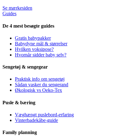
Se mærkesiden
Guides
De 4 mest besøgte guides
Gratis babypakker
Babydyne mål & størrelser
Hvilken voksipose?
Hvornår sidder baby selv?
Sengetøj & sengegear
Praktisk info om sengetøj
Sådan vasker du sengerand
Økologisk vs Oeko-Tex
Pusle & bæring
Væghængt puslebord-erfaring
Vinterbadekåbe-guide
Family planning