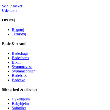
Se alle tasker
Udendørs
Overtøj
Regntøj
Termotøj
Bade & strand
Badedragt
Badeshorts
Bikini
Svømmevest
Svømmebriller
Badebassin
Badesko
Sikkerhed & tilbehør
Cykelhjelm
Babyhjelm
Solbriller