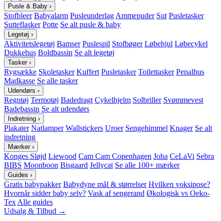
Pusle & Baby
›
Stofbleer
Babyalarm
Pusleunderlag
Ammepuder
Sut
Pusletasker
Sutteflasker
Potte
Se alt pusle & baby
Legetøj
›
Aktivitetslegetøj
Bamser
Puslespil
Stofbøger
Løbehjul
Løbecykel
Dukkehus
Boldbassin
Se alt legetøj
Tasker
›
Rygsække
Skoletasker
Kuffert
Pusletasker
Toilettasker
Penalhus
Madkasse
Se alle tasker
Udendørs
›
Regntøj
Termotøj
Badedragt
Cykelhjelm
Solbriller
Svømmevest
Badebassin
Se alt udendørs
Indretning
›
Plakater
Natlamper
Wallstickers
Uroer
Sengehimmel
Knager
Se alt
indretning
Mærker
›
Konges Sløjd
Liewood
Cam Cam Copenhagen
Joha
CeLaVi
Sebra
BIBS
Moonboon
Bisgaard
Jellycat
Se alle 100+ mærker
Guides
›
Gratis babypakker
Babydyne mål & størrelser
Hvilken voksipose?
Hvornår sidder baby selv?
Vask af sengerand
Økologisk vs Oeko-
Tex
Alle guides
Udsalg & Tilbud →