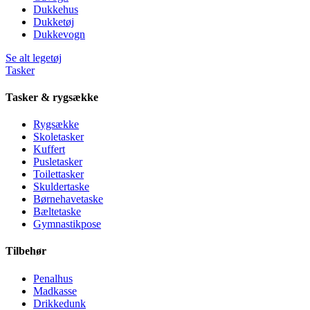
Dukkehus
Dukketøj
Dukkevogn
Se alt legetøj
Tasker
Tasker & rygsække
Rygsække
Skoletasker
Kuffert
Pusletasker
Toilettasker
Skuldertaske
Børnehavetaske
Bæltetaske
Gymnastikpose
Tilbehør
Penalhus
Madkasse
Drikkedunk