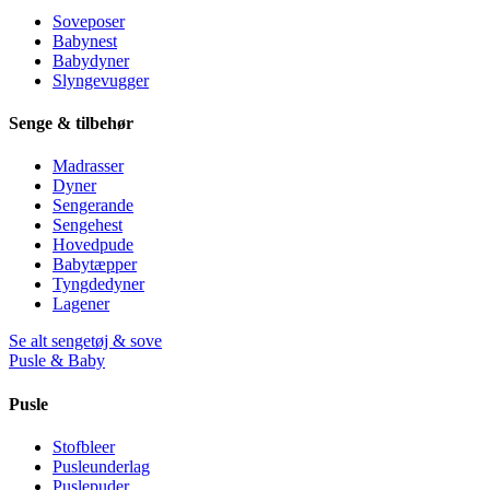
Soveposer
Babynest
Babydyner
Slyngevugger
Senge & tilbehør
Madrasser
Dyner
Sengerande
Sengehest
Hovedpude
Babytæpper
Tyngdedyner
Lagener
Se alt sengetøj & sove
Pusle & Baby
Pusle
Stofbleer
Pusleunderlag
Puslepuder