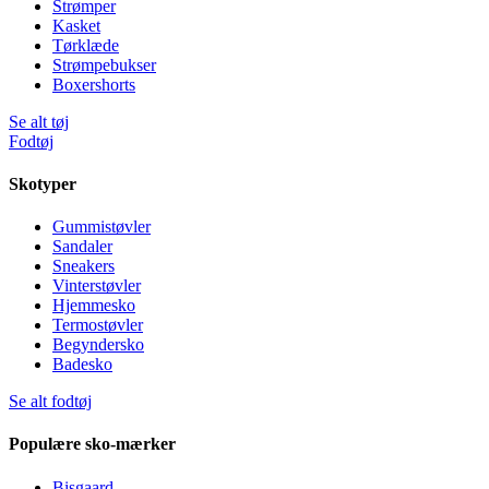
Strømper
Kasket
Tørklæde
Strømpebukser
Boxershorts
Se alt tøj
Fodtøj
Skotyper
Gummistøvler
Sandaler
Sneakers
Vinterstøvler
Hjemmesko
Termostøvler
Begyndersko
Badesko
Se alt fodtøj
Populære sko-mærker
Bisgaard