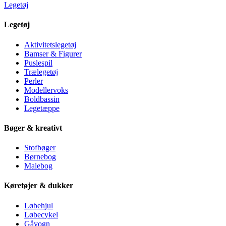
Legetøj
Legetøj
Aktivitetslegetøj
Bamser & Figurer
Puslespil
Trælegetøj
Perler
Modellervoks
Boldbassin
Legetæppe
Bøger & kreativt
Stofbøger
Børnebog
Malebog
Køretøjer & dukker
Løbehjul
Løbecykel
Gåvogn