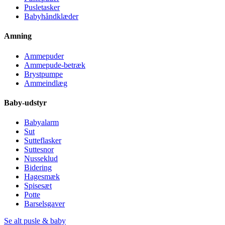
Pusletasker
Babyhåndklæder
Amning
Ammepuder
Ammepude-betræk
Brystpumpe
Ammeindlæg
Baby-udstyr
Babyalarm
Sut
Sutteflasker
Suttesnor
Nusseklud
Bidering
Hagesmæk
Spisesæt
Potte
Barselsgaver
Se alt pusle & baby