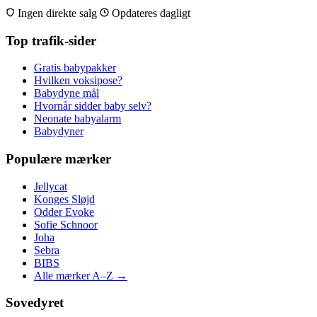
Ingen direkte salg
Opdateres dagligt
Top trafik-sider
Gratis babypakker
Hvilken voksipose?
Babydyne mål
Hvornår sidder baby selv?
Neonate babyalarm
Babydyner
Populære mærker
Jellycat
Konges Sløjd
Odder Evoke
Sofie Schnoor
Joha
Sebra
BIBS
Alle mærker A–Z →
Sovedyret