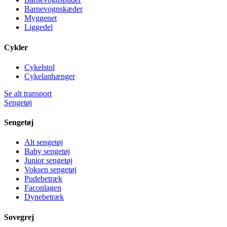
Barnevognskæder
Myggenet
Liggedel
Cykler
Cykelstol
Cykelanhænger
Se alt transport
Sengetøj
Sengetøj
Alt sengetøj
Baby sengetøj
Junior sengetøj
Voksen sengetøj
Pudebetræk
Faconlagen
Dynebetræk
Sovegrej