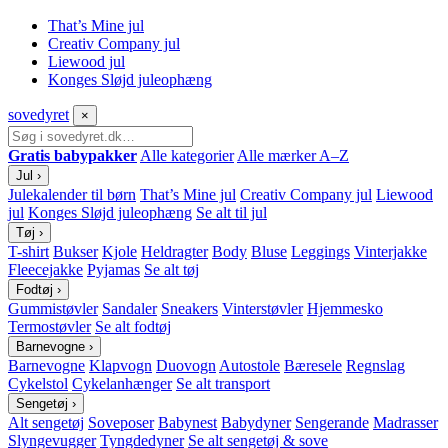
That’s Mine jul
Creativ Company jul
Liewood jul
Konges Sløjd juleophæng
sove
dyret
×
Gratis babypakker
Alle kategorier
Alle mærker A–Z
Jul
›
Julekalender til børn
That’s Mine jul
Creativ Company jul
Liewood
jul
Konges Sløjd juleophæng
Se alt til jul
Tøj
›
T-shirt
Bukser
Kjole
Heldragter
Body
Bluse
Leggings
Vinterjakke
Fleecejakke
Pyjamas
Se alt tøj
Fodtøj
›
Gummistøvler
Sandaler
Sneakers
Vinterstøvler
Hjemmesko
Termostøvler
Se alt fodtøj
Barnevogne
›
Barnevogne
Klapvogn
Duovogn
Autostole
Bæresele
Regnslag
Cykelstol
Cykelanhænger
Se alt transport
Sengetøj
›
Alt sengetøj
Soveposer
Babynest
Babydyner
Sengerande
Madrasser
Slyngevugger
Tyngdedyner
Se alt sengetøj & sove