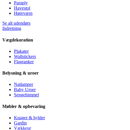
Paraply
Havestol
Høreværn
Se alt udendørs
Indretning
Vægdekoration
Plakater
Wallstickers
Flagranker
Belysning & uroer
Natlamper
Baby Uroer
Sengehimmel
Møbler & opbevaring
Knager & hylder
Gardin
Vækkeur