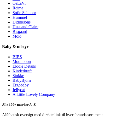
CeLaVi
Reima
Sofie Schnoor
Hummel
Didriksons
Hust and Claire
Bisgaard
Molo
Baby & udstyr
BIBS
Moonboon
Elodie Details
Kinderkraft
Stokke
BabyBjörn
Ergobaby
Jellycat
A Little Lovely Company
Alle 100+ mærker A–Z
Alfabetisk oversigt med direkte link til hvert brands sortiment.