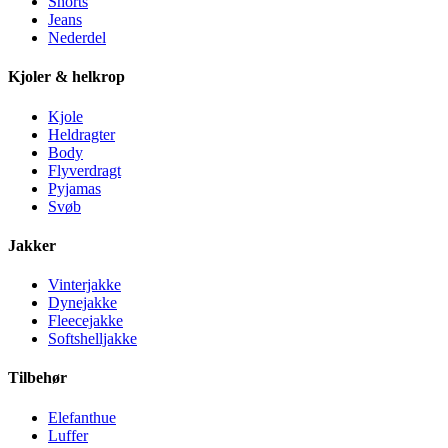
Shorts
Jeans
Nederdel
Kjoler & helkrop
Kjole
Heldragter
Body
Flyverdragt
Pyjamas
Svøb
Jakker
Vinterjakke
Dynejakke
Fleecejakke
Softshelljakke
Tilbehør
Elefanthue
Luffer