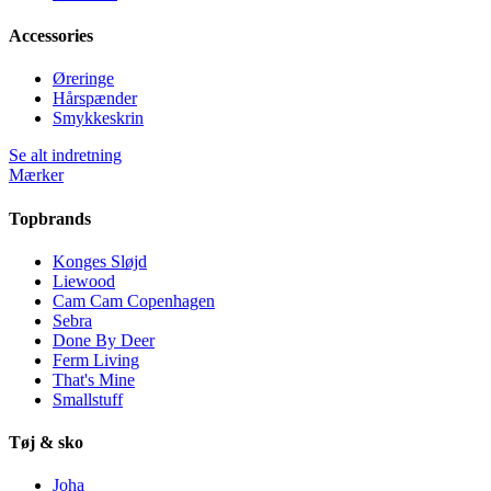
Accessories
Øreringe
Hårspænder
Smykkeskrin
Se alt indretning
Mærker
Topbrands
Konges Sløjd
Liewood
Cam Cam Copenhagen
Sebra
Done By Deer
Ferm Living
That's Mine
Smallstuff
Tøj & sko
Joha