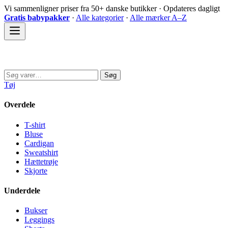
Spring
Vi sammenligner priser fra 50+ danske butikker · Opdateres dagligt
til
Gratis babypakker
·
Alle kategorier
·
Alle mærker A–Z
indhold
Sovedyret
Søg
Søg
efter:
Tøj
Overdele
T-shirt
Bluse
Cardigan
Sweatshirt
Hættetrøje
Skjorte
Underdele
Bukser
Leggings