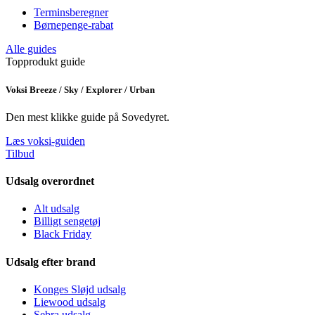
Terminsberegner
Børnepenge-rabat
Alle guides
Topprodukt guide
Voksi Breeze / Sky / Explorer / Urban
Den mest klikke guide på Sovedyret.
Læs voksi-guiden
Tilbud
Udsalg overordnet
Alt udsalg
Billigt sengetøj
Black Friday
Udsalg efter brand
Konges Sløjd udsalg
Liewood udsalg
Sebra udsalg