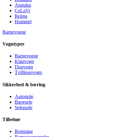
Angulus
CeLaVi
Reima
Hummel
Barnevogne
Vogntyper
Barnevogne
Klapvogn
Duovogn
Tvillingevogn
Sikkerhed & bæring
Autostole
Bæresele
Selepude
Tilbehør
Regnslag
Barnevognspuder