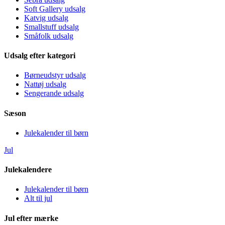
Soft Gallery udsalg
Katvig udsalg
Smallstuff udsalg
Småfolk udsalg
Udsalg efter kategori
Børneudstyr udsalg
Nattøj udsalg
Sengerande udsalg
Sæson
Julekalender til børn
Jul
Julekalendere
Julekalender til børn
Alt til jul
Jul efter mærke