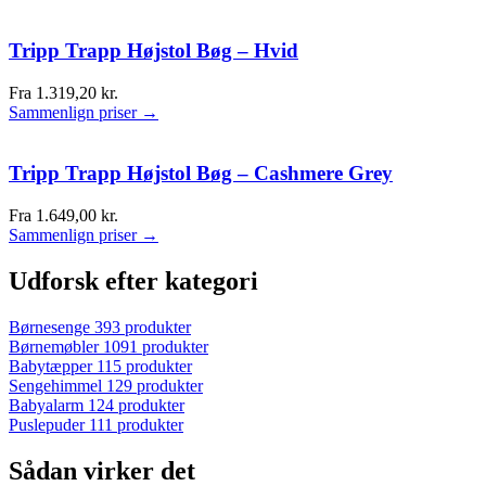
Tripp Trapp Højstol Bøg – Hvid
Fra
1.319,20
kr.
Sammenlign priser →
Tripp Trapp Højstol Bøg – Cashmere Grey
Fra
1.649,00
kr.
Sammenlign priser →
Udforsk efter kategori
Børnesenge
393 produkter
Børnemøbler
1091 produkter
Babytæpper
115 produkter
Sengehimmel
129 produkter
Babyalarm
124 produkter
Puslepuder
111 produkter
Sådan virker det