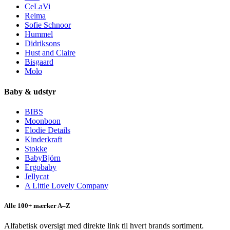
CeLaVi
Reima
Sofie Schnoor
Hummel
Didriksons
Hust and Claire
Bisgaard
Molo
Baby & udstyr
BIBS
Moonboon
Elodie Details
Kinderkraft
Stokke
BabyBjörn
Ergobaby
Jellycat
A Little Lovely Company
Alle 100+ mærker A–Z
Alfabetisk oversigt med direkte link til hvert brands sortiment.