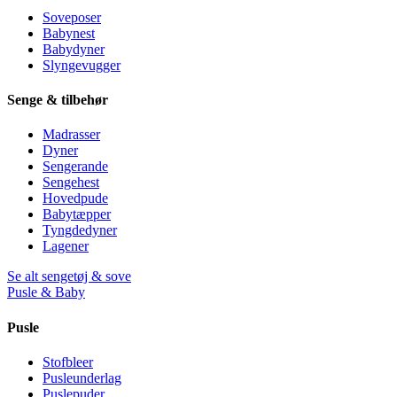
Soveposer
Babynest
Babydyner
Slyngevugger
Senge & tilbehør
Madrasser
Dyner
Sengerande
Sengehest
Hovedpude
Babytæpper
Tyngdedyner
Lagener
Se alt sengetøj & sove
Pusle & Baby
Pusle
Stofbleer
Pusleunderlag
Puslepuder