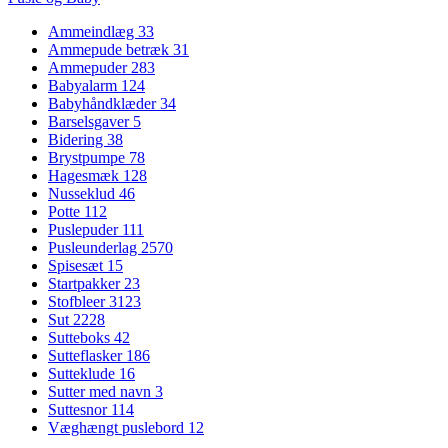
Ammeindlæg
33
Ammepude betræk
31
Ammepuder
283
Babyalarm
124
Babyhåndklæder
34
Barselsgaver
5
Bidering
38
Brystpumpe
78
Hagesmæk
128
Nusseklud
46
Potte
112
Puslepuder
111
Pusleunderlag
2570
Spisesæt
15
Startpakker
23
Stofbleer
3123
Sut
2228
Sutteboks
42
Sutteflasker
186
Sutteklude
16
Sutter med navn
3
Suttesnor
114
Væghængt puslebord
12