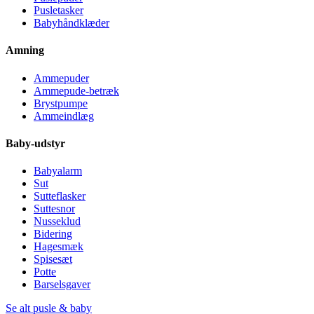
Pusletasker
Babyhåndklæder
Amning
Ammepuder
Ammepude-betræk
Brystpumpe
Ammeindlæg
Baby-udstyr
Babyalarm
Sut
Sutteflasker
Suttesnor
Nusseklud
Bidering
Hagesmæk
Spisesæt
Potte
Barselsgaver
Se alt pusle & baby