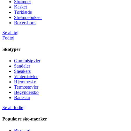
Strømper
Kasket
Tørklæde
Strømpebukser
Boxershorts
Se alt tøj
Fodtøj
Skotyper
Gummistøvler
Sandaler
Sneakers
Vinterstøvler
Hjemmesko
Termostøvler
Begyndersko
Badesko
Se alt fodtøj
Populære sko-mærker
Bisgaard