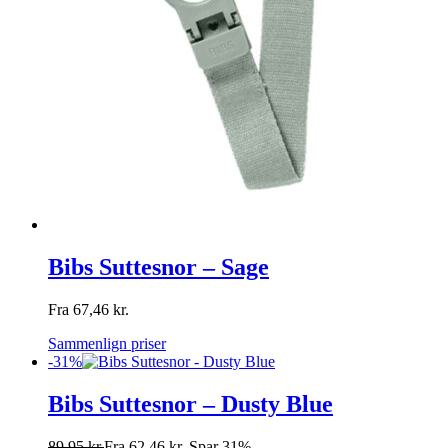
Bibs Suttesnor – Sage
Fra
67,46
kr.
Sammenlign priser
-31%
Bibs Suttesnor – Dusty Blue
89,95
kr.
Fra
62,46
kr.
Spar 31%