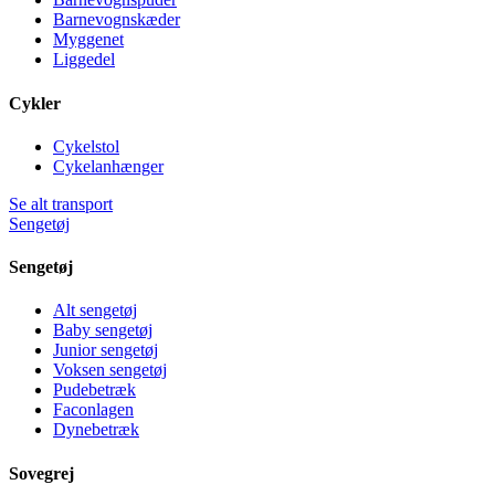
Barnevognskæder
Myggenet
Liggedel
Cykler
Cykelstol
Cykelanhænger
Se alt transport
Sengetøj
Sengetøj
Alt sengetøj
Baby sengetøj
Junior sengetøj
Voksen sengetøj
Pudebetræk
Faconlagen
Dynebetræk
Sovegrej