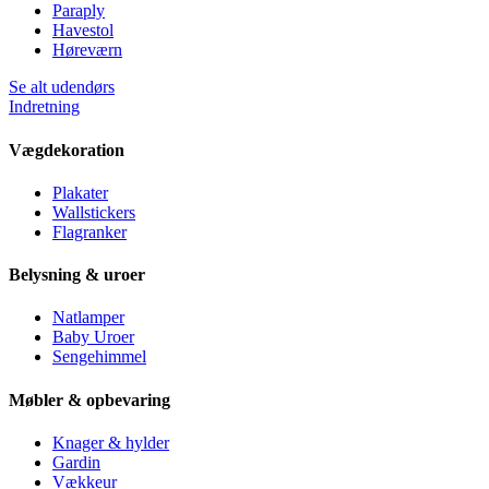
Paraply
Havestol
Høreværn
Se alt udendørs
Indretning
Vægdekoration
Plakater
Wallstickers
Flagranker
Belysning & uroer
Natlamper
Baby Uroer
Sengehimmel
Møbler & opbevaring
Knager & hylder
Gardin
Vækkeur