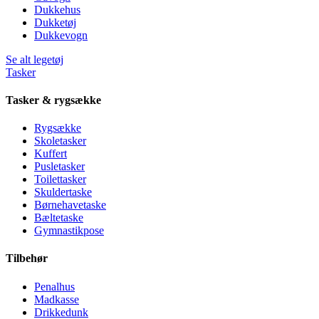
Dukkehus
Dukketøj
Dukkevogn
Se alt legetøj
Tasker
Tasker & rygsække
Rygsække
Skoletasker
Kuffert
Pusletasker
Toilettasker
Skuldertaske
Børnehavetaske
Bæltetaske
Gymnastikpose
Tilbehør
Penalhus
Madkasse
Drikkedunk