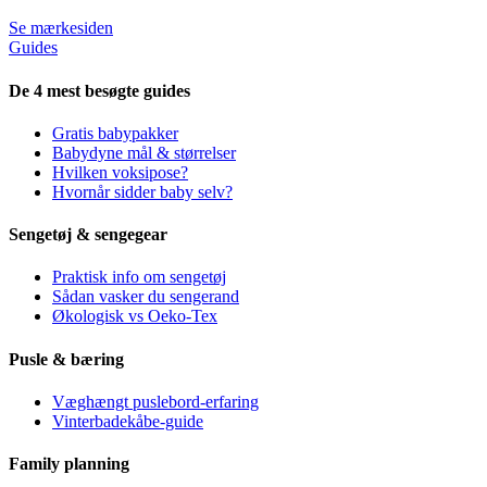
Se mærkesiden
Guides
De 4 mest besøgte guides
Gratis babypakker
Babydyne mål & størrelser
Hvilken voksipose?
Hvornår sidder baby selv?
Sengetøj & sengegear
Praktisk info om sengetøj
Sådan vasker du sengerand
Økologisk vs Oeko-Tex
Pusle & bæring
Væghængt puslebord-erfaring
Vinterbadekåbe-guide
Family planning