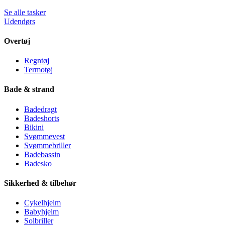
Se alle tasker
Udendørs
Overtøj
Regntøj
Termotøj
Bade & strand
Badedragt
Badeshorts
Bikini
Svømmevest
Svømmebriller
Badebassin
Badesko
Sikkerhed & tilbehør
Cykelhjelm
Babyhjelm
Solbriller