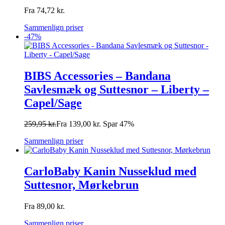
Fra
74,72
kr.
Sammenlign priser
-47%
BIBS Accessories – Bandana
Savlesmæk og Suttesnor – Liberty –
Capel/Sage
259,95
kr.
Fra
139,00
kr.
Spar 47%
Sammenlign priser
CarloBaby Kanin Nusseklud med
Suttesnor, Mørkebrun
Fra
89,00
kr.
Sammenlign priser