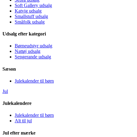
Soft Gallery udsalg
Katvig udsalg
Smallstuff udsalg
Småfolk udsalg
Udsalg efter kategori
Børneudstyr udsalg
Nattøj udsalg
Sengerande udsalg
Sæson
Julekalender til børn
Jul
Julekalendere
Julekalender til børn
Alt til jul
Jul efter mærke