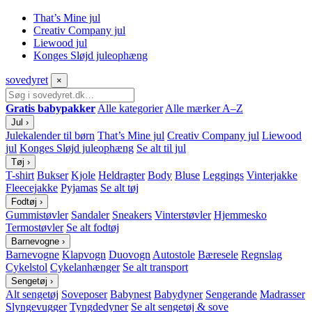
That’s Mine jul
Creativ Company jul
Liewood jul
Konges Sløjd juleophæng
sove
dyret
×
Gratis babypakker
Alle kategorier
Alle mærker A–Z
Jul
›
Julekalender til børn
That’s Mine jul
Creativ Company jul
Liewood
jul
Konges Sløjd juleophæng
Se alt til jul
Tøj
›
T-shirt
Bukser
Kjole
Heldragter
Body
Bluse
Leggings
Vinterjakke
Fleecejakke
Pyjamas
Se alt tøj
Fodtøj
›
Gummistøvler
Sandaler
Sneakers
Vinterstøvler
Hjemmesko
Termostøvler
Se alt fodtøj
Barnevogne
›
Barnevogne
Klapvogn
Duovogn
Autostole
Bæresele
Regnslag
Cykelstol
Cykelanhænger
Se alt transport
Sengetøj
›
Alt sengetøj
Soveposer
Babynest
Babydyner
Sengerande
Madrasser
Slyngevugger
Tyngdedyner
Se alt sengetøj & sove