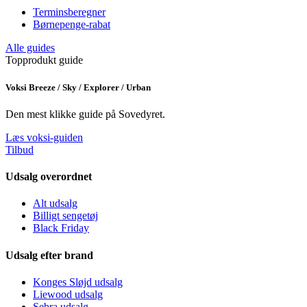
Terminsberegner
Børnepenge-rabat
Alle guides
Topprodukt guide
Voksi Breeze / Sky / Explorer / Urban
Den mest klikke guide på Sovedyret.
Læs voksi-guiden
Tilbud
Udsalg overordnet
Alt udsalg
Billigt sengetøj
Black Friday
Udsalg efter brand
Konges Sløjd udsalg
Liewood udsalg
Sebra udsalg