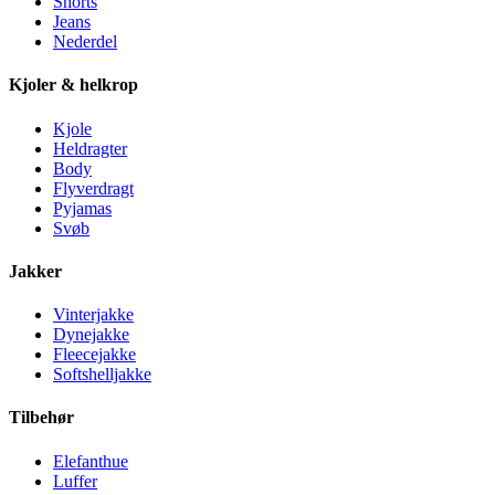
Shorts
Jeans
Nederdel
Kjoler & helkrop
Kjole
Heldragter
Body
Flyverdragt
Pyjamas
Svøb
Jakker
Vinterjakke
Dynejakke
Fleecejakke
Softshelljakke
Tilbehør
Elefanthue
Luffer