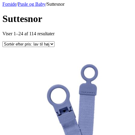
Forside
/
Pusle og Baby
/
Suttesnor
Suttesnor
Sorteret
Viser 1–24 af 114 resultater
efter
pris:
lav
til
høj