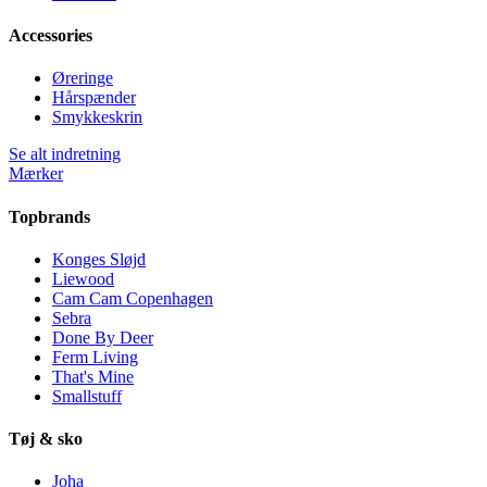
Accessories
Øreringe
Hårspænder
Smykkeskrin
Se alt indretning
Mærker
Topbrands
Konges Sløjd
Liewood
Cam Cam Copenhagen
Sebra
Done By Deer
Ferm Living
That's Mine
Smallstuff
Tøj & sko
Joha