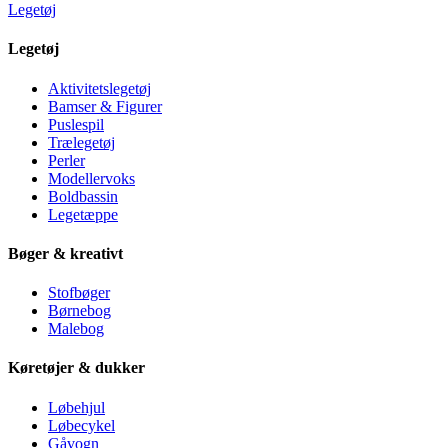
Legetøj
Legetøj
Aktivitetslegetøj
Bamser & Figurer
Puslespil
Trælegetøj
Perler
Modellervoks
Boldbassin
Legetæppe
Bøger & kreativt
Stofbøger
Børnebog
Malebog
Køretøjer & dukker
Løbehjul
Løbecykel
Gåvogn