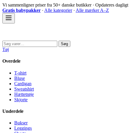
Spring
Vi sammenligner priser fra 50+ danske butikker · Opdateres dagligt
til
Gratis babypakker
·
Alle kategorier
·
Alle mærker A–Z
indhold
Sovedyret
Søg
Søg
efter:
Tøj
Overdele
T-shirt
Bluse
Cardigan
Sweatshirt
Hættetrøje
Skjorte
Underdele
Bukser
Leggings