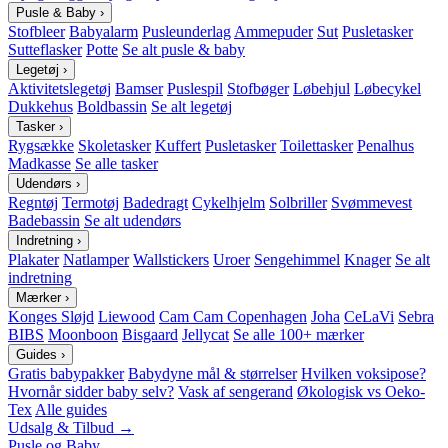
Pusle & Baby
›
Stofbleer
Babyalarm
Pusleunderlag
Ammepuder
Sut
Pusletasker
Sutteflasker
Potte
Se alt pusle & baby
Legetøj
›
Aktivitetslegetøj
Bamser
Puslespil
Stofbøger
Løbehjul
Løbecykel
Dukkehus
Boldbassin
Se alt legetøj
Tasker
›
Rygsække
Skoletasker
Kuffert
Pusletasker
Toilettasker
Penalhus
Madkasse
Se alle tasker
Udendørs
›
Regntøj
Termotøj
Badedragt
Cykelhjelm
Solbriller
Svømmevest
Badebassin
Se alt udendørs
Indretning
›
Plakater
Natlamper
Wallstickers
Uroer
Sengehimmel
Knager
Se alt
indretning
Mærker
›
Konges Sløjd
Liewood
Cam Cam Copenhagen
Joha
CeLaVi
Sebra
BIBS
Moonboon
Bisgaard
Jellycat
Se alle 100+ mærker
Guides
›
Gratis babypakker
Babydyne mål & størrelser
Hvilken voksipose?
Hvornår sidder baby selv?
Vask af sengerand
Økologisk vs Oeko-
Tex
Alle guides
Udsalg & Tilbud →
Pusle og Baby