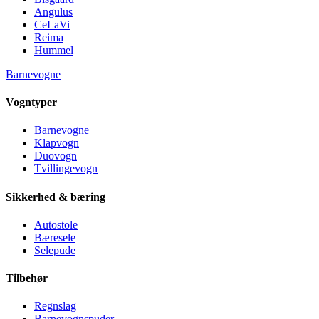
Angulus
CeLaVi
Reima
Hummel
Barnevogne
Vogntyper
Barnevogne
Klapvogn
Duovogn
Tvillingevogn
Sikkerhed & bæring
Autostole
Bæresele
Selepude
Tilbehør
Regnslag
Barnevognspuder