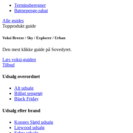
Terminsberegner
Børnepenge-rabat
Alle guides
Topprodukt guide
Voksi Breeze / Sky / Explorer / Urban
Den mest klikke guide på Sovedyret.
Læs voksi-guiden
Tilbud
Udsalg overordnet
Alt udsalg
Billigt sengetøj
Black Friday
Udsalg efter brand
Konges Sløjd udsalg
Liewood udsalg
Sebra udsalg