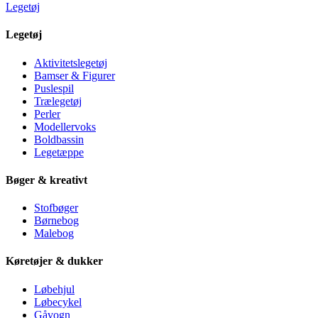
Legetøj
Legetøj
Aktivitetslegetøj
Bamser & Figurer
Puslespil
Trælegetøj
Perler
Modellervoks
Boldbassin
Legetæppe
Bøger & kreativt
Stofbøger
Børnebog
Malebog
Køretøjer & dukker
Løbehjul
Løbecykel
Gåvogn