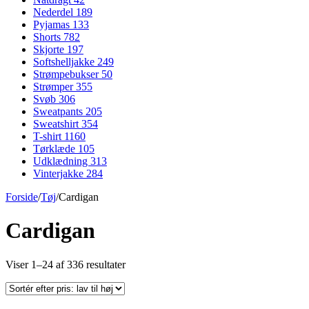
Nederdel
189
Pyjamas
133
Shorts
782
Skjorte
197
Softshelljakke
249
Strømpebukser
50
Strømper
355
Svøb
306
Sweatpants
205
Sweatshirt
354
T-shirt
1160
Tørklæde
105
Udklædning
313
Vinterjakke
284
Forside
/
Tøj
/
Cardigan
Cardigan
Sorteret
Viser 1–24 af 336 resultater
efter
pris:
lav