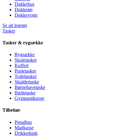
Dukkehus
Dukketøj
Dukkevogn
Se alt legetøj
Tasker
Tasker & rygsække
Rygsække
Skoletasker
Kuffert
Pusletasker
Toilettasker
Skuldertaske
Børnehavetaske
Bæltetaske
Gymnastikpose
Tilbehør
Penalhus
Madkasse
Drikkedunk