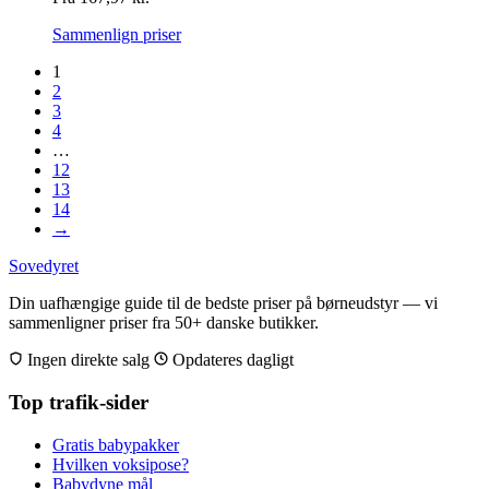
Sammenlign priser
1
2
3
4
…
12
13
14
→
Sovedyret
Din uafhængige guide til de bedste priser på børneudstyr — vi
sammenligner priser fra 50+ danske butikker.
Ingen direkte salg
Opdateres dagligt
Top trafik-sider
Gratis babypakker
Hvilken voksipose?
Babydyne mål