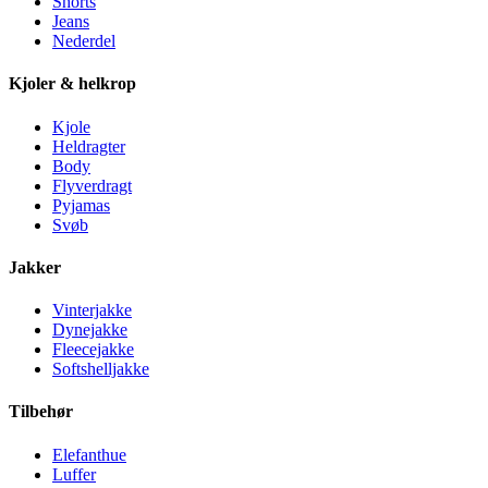
Shorts
Jeans
Nederdel
Kjoler & helkrop
Kjole
Heldragter
Body
Flyverdragt
Pyjamas
Svøb
Jakker
Vinterjakke
Dynejakke
Fleecejakke
Softshelljakke
Tilbehør
Elefanthue
Luffer