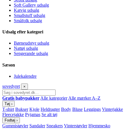
Soft Gallery udsalg
Katvig udsalg
Smallstuff udsalg
Småfolk udsalg
Udsalg efter kategori
Børneudstyr udsalg
Nattøj udsalg
Sengerande udsalg
Sæson
Julekalendre
sove
dyret
×
Gratis babypakker
Alle kategorier
Alle mærker A–Z
Tøj
›
T-shirt
Bukser
Kjole
Heldragter
Body
Bluse
Leggings
Vinterjakke
Fleecejakke
Pyjamas
Se alt tøj
Fodtøj
›
Gummistøvler
Sandaler
Sneakers
Vinterstøvler
Hjemmesko