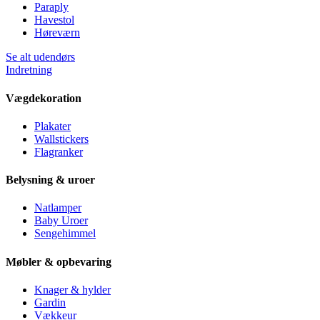
Paraply
Havestol
Høreværn
Se alt udendørs
Indretning
Vægdekoration
Plakater
Wallstickers
Flagranker
Belysning & uroer
Natlamper
Baby Uroer
Sengehimmel
Møbler & opbevaring
Knager & hylder
Gardin
Vækkeur