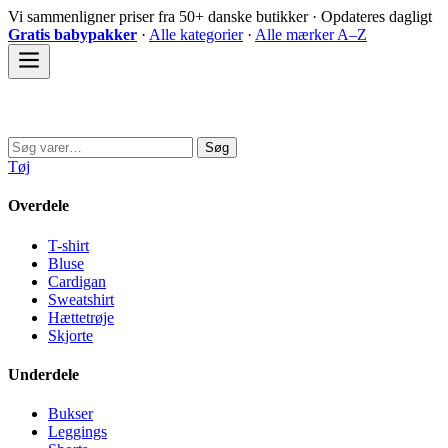
Spring
Vi sammenligner priser fra 50+ danske butikker · Opdateres dagligt
til
Gratis babypakker
·
Alle kategorier
·
Alle mærker A–Z
indhold
Sovedyret
Søg
Søg
efter:
Tøj
Overdele
T-shirt
Bluse
Cardigan
Sweatshirt
Hættetrøje
Skjorte
Underdele
Bukser
Leggings