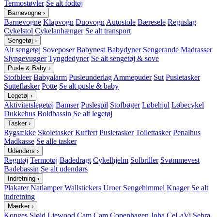
Termostøvler
Se alt fodtøj
Barnevogne
›
Barnevogne
Klapvogn
Duovogn
Autostole
Bæresele
Regnslag
Cykelstol
Cykelanhænger
Se alt transport
Sengetøj
›
Alt sengetøj
Soveposer
Babynest
Babydyner
Sengerande
Madrasser
Slyngevugger
Tyngdedyner
Se alt sengetøj & sove
Pusle & Baby
›
Stofbleer
Babyalarm
Pusleunderlag
Ammepuder
Sut
Pusletasker
Sutteflasker
Potte
Se alt pusle & baby
Legetøj
›
Aktivitetslegetøj
Bamser
Puslespil
Stofbøger
Løbehjul
Løbecykel
Dukkehus
Boldbassin
Se alt legetøj
Tasker
›
Rygsække
Skoletasker
Kuffert
Pusletasker
Toilettasker
Penalhus
Madkasse
Se alle tasker
Udendørs
›
Regntøj
Termotøj
Badedragt
Cykelhjelm
Solbriller
Svømmevest
Badebassin
Se alt udendørs
Indretning
›
Plakater
Natlamper
Wallstickers
Uroer
Sengehimmel
Knager
Se alt
indretning
Mærker
›
Konges Sløjd
Liewood
Cam Cam Copenhagen
Joha
CeLaVi
Sebra