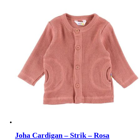
til
høj
Joha Cardigan – Strik – Rosa