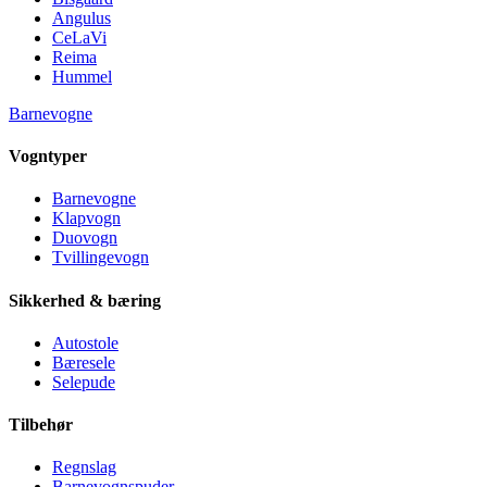
Angulus
CeLaVi
Reima
Hummel
Barnevogne
Vogntyper
Barnevogne
Klapvogn
Duovogn
Tvillingevogn
Sikkerhed & bæring
Autostole
Bæresele
Selepude
Tilbehør
Regnslag
Barnevognspuder