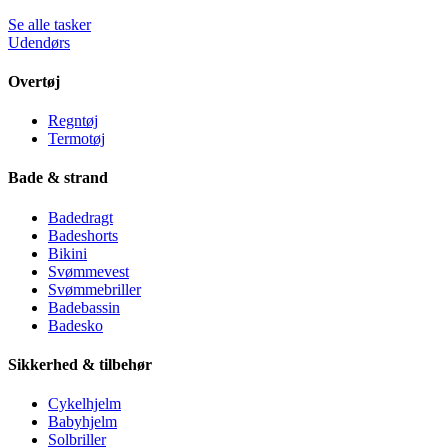
Se alle tasker
Udendørs
Overtøj
Regntøj
Termotøj
Bade & strand
Badedragt
Badeshorts
Bikini
Svømmevest
Svømmebriller
Badebassin
Badesko
Sikkerhed & tilbehør
Cykelhjelm
Babyhjelm
Solbriller