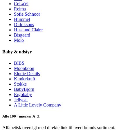
CeLaVi
Reima
Sofie Schnoor
Hummel
Didriksons
Hust and Claire
Bisgaard
Molo
Baby & udstyr
BIBS
Moonboon
Elodie Details
Kinderkraft
Stokke
BabyBjörn
Ergobaby
Jellycat
A Little Lovely Company
Alle 100+ mærker A–Z
Alfabetisk oversigt med direkte link til hvert brands sortiment.