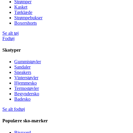
Strømper
Kasket
Tørklæde
Strømpebukser
Boxershorts
Se alt tøj
Fodtøj
Skotyper
Gummistøvler
Sandaler
Sneakers
Vinterstøvler
Hjemmesko
Termostøvler
Begyndersko
Badesko
Se alt fodtøj
Populære sko-mærker
Bisgaard