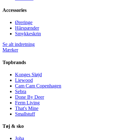
Accessories
Øreringe
Hårspænder
Smykkeskrin
Se alt indretning
Mærker
Topbrands
Konges Sløjd
Liewood
Cam Cam Copenhagen
Sebra
Done By Deer
Ferm Living
That's Mine
Smallstuff
Tøj & sko
Joha