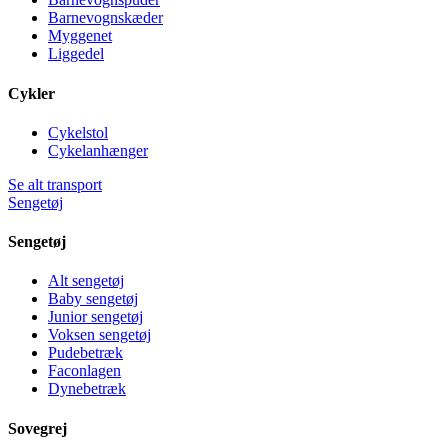
Barnevognskæder
Myggenet
Liggedel
Cykler
Cykelstol
Cykelanhænger
Se alt transport
Sengetøj
Sengetøj
Alt sengetøj
Baby sengetøj
Junior sengetøj
Voksen sengetøj
Pudebetræk
Faconlagen
Dynebetræk
Sovegrej