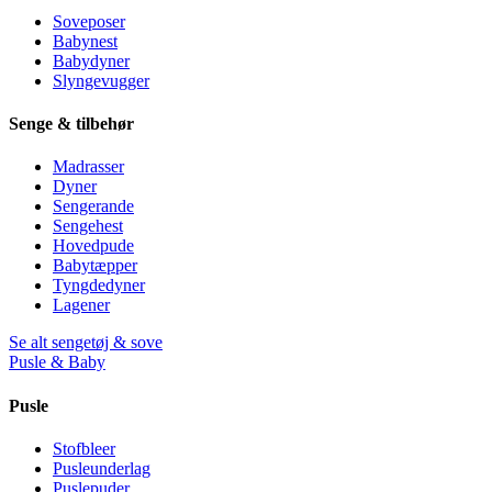
Soveposer
Babynest
Babydyner
Slyngevugger
Senge & tilbehør
Madrasser
Dyner
Sengerande
Sengehest
Hovedpude
Babytæpper
Tyngdedyner
Lagener
Se alt sengetøj & sove
Pusle & Baby
Pusle
Stofbleer
Pusleunderlag
Puslepuder