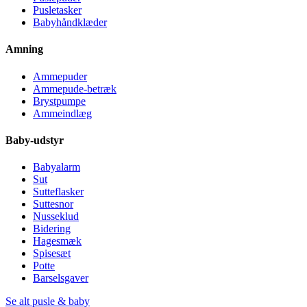
Pusletasker
Babyhåndklæder
Amning
Ammepuder
Ammepude-betræk
Brystpumpe
Ammeindlæg
Baby-udstyr
Babyalarm
Sut
Sutteflasker
Suttesnor
Nusseklud
Bidering
Hagesmæk
Spisesæt
Potte
Barselsgaver
Se alt pusle & baby