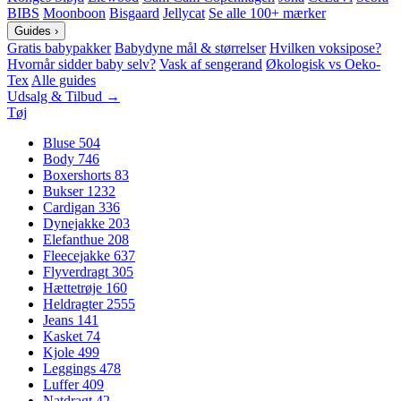
BIBS
Moonboon
Bisgaard
Jellycat
Se alle 100+ mærker
Guides
›
Gratis babypakker
Babydyne mål & størrelser
Hvilken voksipose?
Hvornår sidder baby selv?
Vask af sengerand
Økologisk vs Oeko-
Tex
Alle guides
Udsalg & Tilbud →
Tøj
Bluse
504
Body
746
Boxershorts
83
Bukser
1232
Cardigan
336
Dynejakke
203
Elefanthue
208
Fleecejakke
637
Flyverdragt
305
Hættetrøje
160
Heldragter
2555
Jeans
141
Kasket
74
Kjole
499
Leggings
478
Luffer
409
Natdragt
42