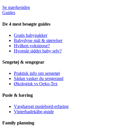
Se mærkesiden
Guides
De 4 mest besøgte guides
Gratis babypakker
Babydyne mål & størrelser
Hvilken voksipose?
Hvornår sidder baby selv?
Sengetøj & sengegear
Praktisk info om sengetøj
Sådan vasker du sengerand
Økologisk vs Oeko-Tex
Pusle & bæring
Væghængt puslebord-erfaring
Vinterbadekåbe-guide
Family planning