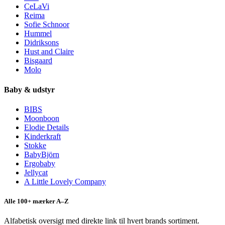
CeLaVi
Reima
Sofie Schnoor
Hummel
Didriksons
Hust and Claire
Bisgaard
Molo
Baby & udstyr
BIBS
Moonboon
Elodie Details
Kinderkraft
Stokke
BabyBjörn
Ergobaby
Jellycat
A Little Lovely Company
Alle 100+ mærker A–Z
Alfabetisk oversigt med direkte link til hvert brands sortiment.