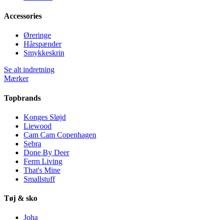
Accessories
Øreringe
Hårspænder
Smykkeskrin
Se alt indretning
Mærker
Topbrands
Konges Sløjd
Liewood
Cam Cam Copenhagen
Sebra
Done By Deer
Ferm Living
That's Mine
Smallstuff
Tøj & sko
Joha