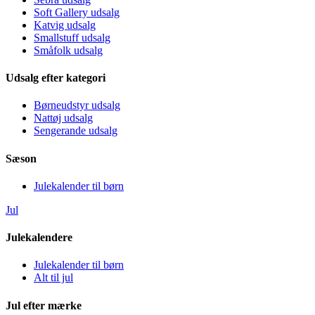
Soft Gallery udsalg
Katvig udsalg
Smallstuff udsalg
Småfolk udsalg
Udsalg efter kategori
Børneudstyr udsalg
Nattøj udsalg
Sengerande udsalg
Sæson
Julekalender til børn
Jul
Julekalendere
Julekalender til børn
Alt til jul
Jul efter mærke