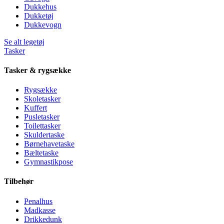
Dukkehus
Dukketøj
Dukkevogn
Se alt legetøj
Tasker
Tasker & rygsække
Rygsække
Skoletasker
Kuffert
Pusletasker
Toilettasker
Skuldertaske
Børnehavetaske
Bæltetaske
Gymnastikpose
Tilbehør
Penalhus
Madkasse
Drikkedunk