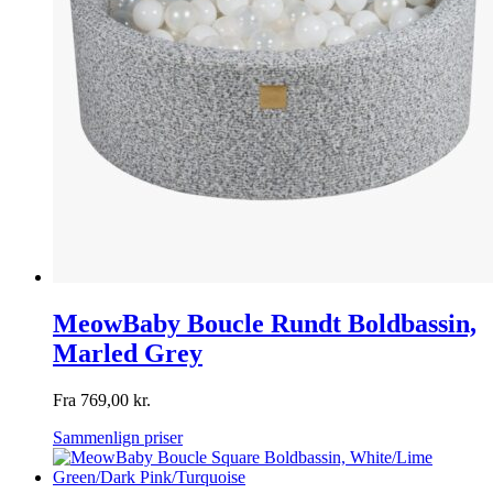
MeowBaby Boucle Rundt Boldbassin,
Marled Grey
Fra
769,00
kr.
Sammenlign priser