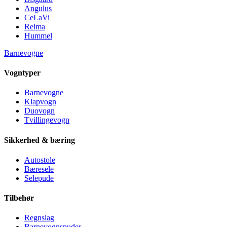
Angulus
CeLaVi
Reima
Hummel
Barnevogne
Vogntyper
Barnevogne
Klapvogn
Duovogn
Tvillingevogn
Sikkerhed & bæring
Autostole
Bæresele
Selepude
Tilbehør
Regnslag
Barnevognspuder