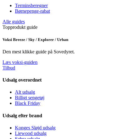
Terminsberegner
Børnepenge-rabat
Alle guides
Topprodukt guide
Voksi Breeze / Sky / Explorer / Urban
Den mest klikke guide på Sovedyret.
Læs voksi-guiden
Tilbud
Udsalg overordnet
Alt udsalg
Billigt sengetøj
Black Friday
Udsalg efter brand
Konges Sløjd udsalg
Liewood udsalg
Sebra udsalg