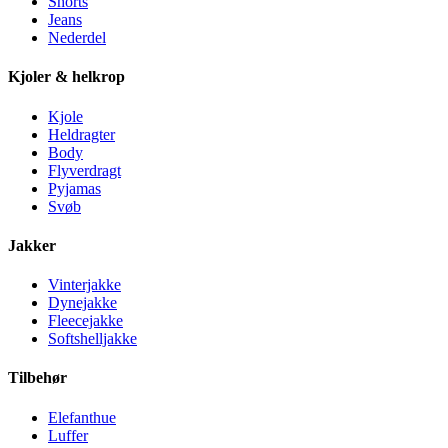
Shorts
Jeans
Nederdel
Kjoler & helkrop
Kjole
Heldragter
Body
Flyverdragt
Pyjamas
Svøb
Jakker
Vinterjakke
Dynejakke
Fleecejakke
Softshelljakke
Tilbehør
Elefanthue
Luffer