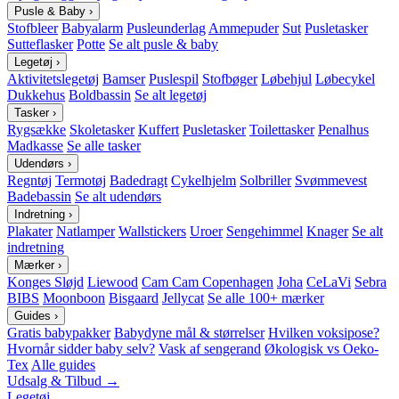
Pusle & Baby
›
Stofbleer
Babyalarm
Pusleunderlag
Ammepuder
Sut
Pusletasker
Sutteflasker
Potte
Se alt pusle & baby
Legetøj
›
Aktivitetslegetøj
Bamser
Puslespil
Stofbøger
Løbehjul
Løbecykel
Dukkehus
Boldbassin
Se alt legetøj
Tasker
›
Rygsække
Skoletasker
Kuffert
Pusletasker
Toilettasker
Penalhus
Madkasse
Se alle tasker
Udendørs
›
Regntøj
Termotøj
Badedragt
Cykelhjelm
Solbriller
Svømmevest
Badebassin
Se alt udendørs
Indretning
›
Plakater
Natlamper
Wallstickers
Uroer
Sengehimmel
Knager
Se alt
indretning
Mærker
›
Konges Sløjd
Liewood
Cam Cam Copenhagen
Joha
CeLaVi
Sebra
BIBS
Moonboon
Bisgaard
Jellycat
Se alle 100+ mærker
Guides
›
Gratis babypakker
Babydyne mål & størrelser
Hvilken voksipose?
Hvornår sidder baby selv?
Vask af sengerand
Økologisk vs Oeko-
Tex
Alle guides
Udsalg & Tilbud →
Legetøj