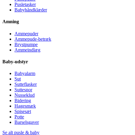
Pusletasker
Babyhåndklæder
Amning
Ammepuder
Ammepude-betræk
Brystpumpe
Ammeindlæg
Baby-udstyr
Babyalarm
Sut
Sutteflasker
Suttesnor
Nusseklud
Bidering
Hagesmæk
Spisesæt
Potte
Barselsgaver
Se alt pusle & baby