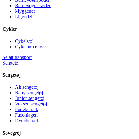
Barnevognskæder
Myggenet
Liggedel
Cykler
Cykelstol
Cykelanhænger
Se alt transport
Sengetøj
Sengetøj
Alt sengetøj
Baby sengetøj
Junior sengetøj
Voksen sengetøj
Pudebetræk
Faconlagen
Dynebetræk
Sovegrej