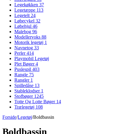
Legekøkken
37
Legetæppe
113
Legetelt
24
Løbecykel
32
Løbehjul
46
Malebog
96
Modellervoks
88
Motorik legetøj
1
Navnetog
33
Perler
414
Playmobil Legetøj
Plet Bøger
4
Puslespil
403
Rangle
75
Rangler
1
Spilledåse
13
Stableklodser
1
Stofbøger
1245
Totte Og Lotte Bøger
14
Trælegetøj
108
Forside
/
Legetøj
/
Boldbassin
Boldbassin