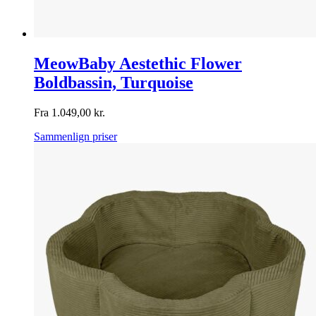
MeowBaby Aestethic Flower
Boldbassin, Turquoise
Fra
1.049,00
kr.
Sammenlign priser