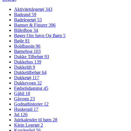
Aktivitetslegetøj
343
Badeand
59
Badelegetøj
53
Bamser & Figurer
396
Billedbog
34
Bøger Om Søvn Og Børn
5
Bøjle
81
Boldbassin
96
Børnebog
103
Dukke Tilbehør
93
Dukkehus
139
Dukkelift
9
Dukketilbehør
64
Dukketøj
117
Dukkevogn
32
Fødselsdagstog
45
Gåbil
18
Gåvogn
23
Godnathistorier
12
Huskespil
17
Jul
126
Julekalender til børn
28
Klein Legetøj
2
Kravlegård
56