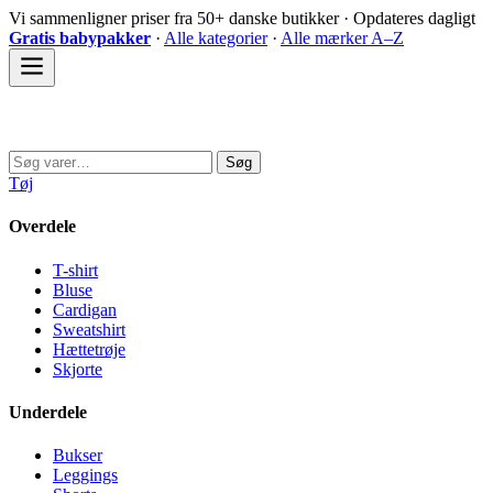
Spring
Vi sammenligner priser fra 50+ danske butikker · Opdateres dagligt
til
Gratis babypakker
·
Alle kategorier
·
Alle mærker A–Z
indhold
Sovedyret
Søg
Søg
efter:
Tøj
Overdele
T-shirt
Bluse
Cardigan
Sweatshirt
Hættetrøje
Skjorte
Underdele
Bukser
Leggings