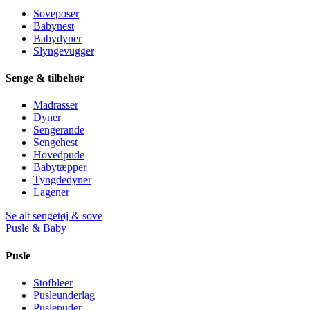
Soveposer
Babynest
Babydyner
Slyngevugger
Senge & tilbehør
Madrasser
Dyner
Sengerande
Sengehest
Hovedpude
Babytæpper
Tyngdedyner
Lagener
Se alt sengetøj & sove
Pusle & Baby
Pusle
Stofbleer
Pusleunderlag
Puslepuder