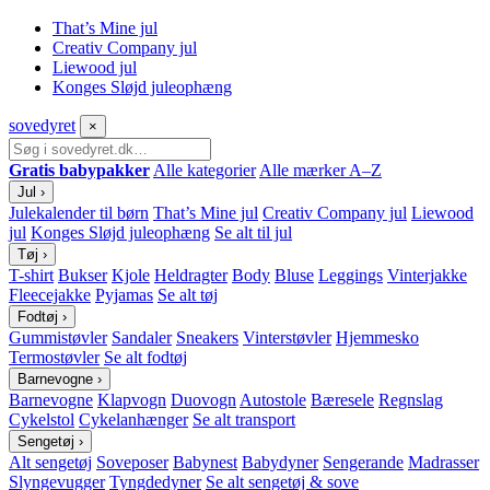
That’s Mine jul
Creativ Company jul
Liewood jul
Konges Sløjd juleophæng
sove
dyret
×
Gratis babypakker
Alle kategorier
Alle mærker A–Z
Jul
›
Julekalender til børn
That’s Mine jul
Creativ Company jul
Liewood
jul
Konges Sløjd juleophæng
Se alt til jul
Tøj
›
T-shirt
Bukser
Kjole
Heldragter
Body
Bluse
Leggings
Vinterjakke
Fleecejakke
Pyjamas
Se alt tøj
Fodtøj
›
Gummistøvler
Sandaler
Sneakers
Vinterstøvler
Hjemmesko
Termostøvler
Se alt fodtøj
Barnevogne
›
Barnevogne
Klapvogn
Duovogn
Autostole
Bæresele
Regnslag
Cykelstol
Cykelanhænger
Se alt transport
Sengetøj
›
Alt sengetøj
Soveposer
Babynest
Babydyner
Sengerande
Madrasser
Slyngevugger
Tyngdedyner
Se alt sengetøj & sove