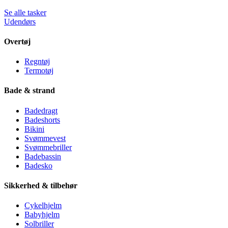
Se alle tasker
Udendørs
Overtøj
Regntøj
Termotøj
Bade & strand
Badedragt
Badeshorts
Bikini
Svømmevest
Svømmebriller
Badebassin
Badesko
Sikkerhed & tilbehør
Cykelhjelm
Babyhjelm
Solbriller