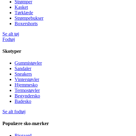
Strømper
Kasket
Tørklæde
Strømpebukser
Boxershorts
Se alt tøj
Fodtøj
Skotyper
Gummistøvler
Sandaler
Sneakers
Vinterstøvler
Hjemmesko
Termostøvler
Begyndersko
Badesko
Se alt fodtøj
Populære sko-mærker
Bisgaard