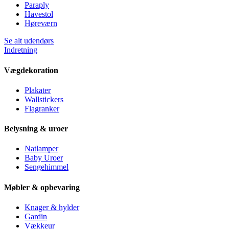
Paraply
Havestol
Høreværn
Se alt udendørs
Indretning
Vægdekoration
Plakater
Wallstickers
Flagranker
Belysning & uroer
Natlamper
Baby Uroer
Sengehimmel
Møbler & opbevaring
Knager & hylder
Gardin
Vækkeur