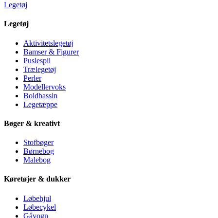
Legetøj
Legetøj
Aktivitetslegetøj
Bamser & Figurer
Puslespil
Trælegetøj
Perler
Modellervoks
Boldbassin
Legetæppe
Bøger & kreativt
Stofbøger
Børnebog
Malebog
Køretøjer & dukker
Løbehjul
Løbecykel
Gåvogn