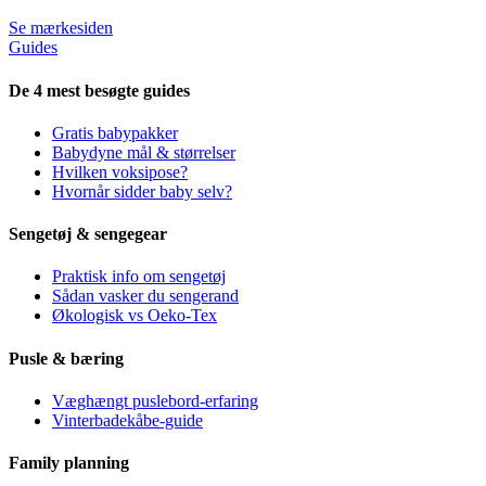
Se mærkesiden
Guides
De 4 mest besøgte guides
Gratis babypakker
Babydyne mål & størrelser
Hvilken voksipose?
Hvornår sidder baby selv?
Sengetøj & sengegear
Praktisk info om sengetøj
Sådan vasker du sengerand
Økologisk vs Oeko-Tex
Pusle & bæring
Væghængt puslebord-erfaring
Vinterbadekåbe-guide
Family planning