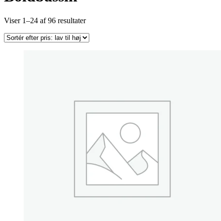
Sorteret
Viser 1–24 af 96 resultater
efter
pris:
lav
til
høj