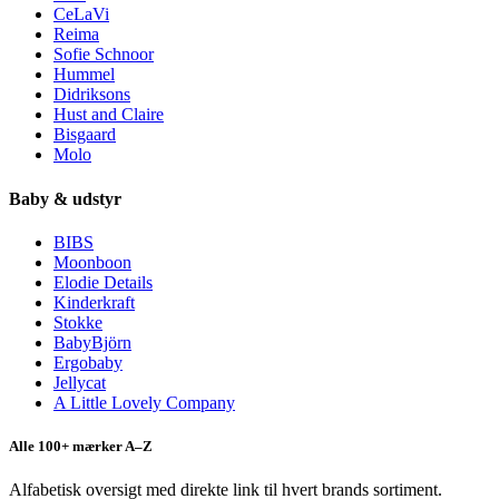
CeLaVi
Reima
Sofie Schnoor
Hummel
Didriksons
Hust and Claire
Bisgaard
Molo
Baby & udstyr
BIBS
Moonboon
Elodie Details
Kinderkraft
Stokke
BabyBjörn
Ergobaby
Jellycat
A Little Lovely Company
Alle 100+ mærker A–Z
Alfabetisk oversigt med direkte link til hvert brands sortiment.