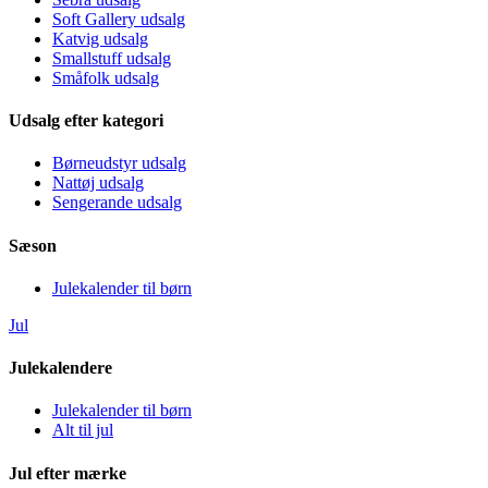
Soft Gallery udsalg
Katvig udsalg
Smallstuff udsalg
Småfolk udsalg
Udsalg efter kategori
Børneudstyr udsalg
Nattøj udsalg
Sengerande udsalg
Sæson
Julekalender til børn
Jul
Julekalendere
Julekalender til børn
Alt til jul
Jul efter mærke