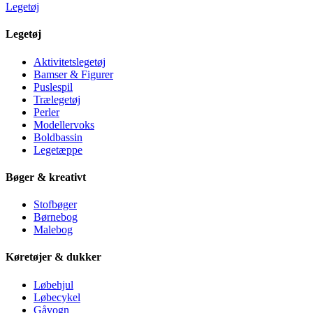
Legetøj
Legetøj
Aktivitetslegetøj
Bamser & Figurer
Puslespil
Trælegetøj
Perler
Modellervoks
Boldbassin
Legetæppe
Bøger & kreativt
Stofbøger
Børnebog
Malebog
Køretøjer & dukker
Løbehjul
Løbecykel
Gåvogn