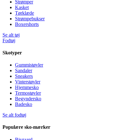
Strømper
Kasket
Tørklæde
Strømpebukser
Boxershorts
Se alt tøj
Fodtøj
Skotyper
Gummistøvler
Sandaler
Sneakers
Vinterstøvler
Hjemmesko
Termostøvler
Begyndersko
Badesko
Se alt fodtøj
Populære sko-mærker
Bisgaard