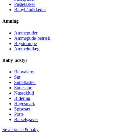
Pusletasker
Babyhåndklæder
Amning
Ammepuder
Ammepude-betræk
Brystpumpe
Ammeindlæg
Baby-udstyr
Babyalarm
Sut
Sutteflasker
Suttesnor
Nusseklud
Bidering
Hagesmæk
Spisesæt
Potte
Barselsgaver
Se alt pusle & baby