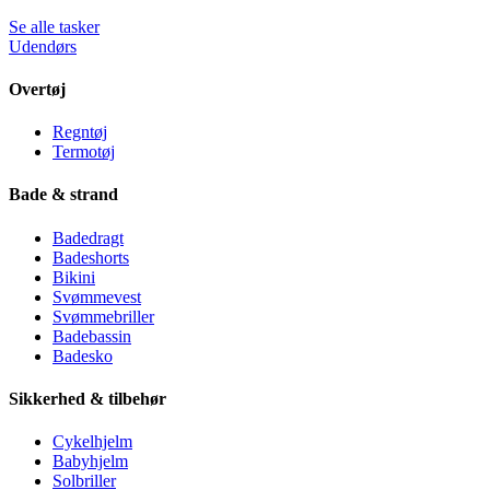
Se alle tasker
Udendørs
Overtøj
Regntøj
Termotøj
Bade & strand
Badedragt
Badeshorts
Bikini
Svømmevest
Svømmebriller
Badebassin
Badesko
Sikkerhed & tilbehør
Cykelhjelm
Babyhjelm
Solbriller