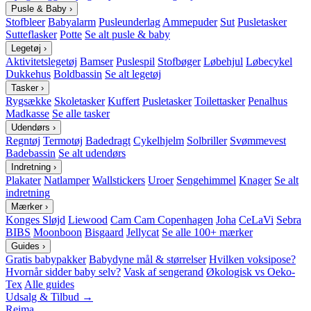
Pusle & Baby
›
Stofbleer
Babyalarm
Pusleunderlag
Ammepuder
Sut
Pusletasker
Sutteflasker
Potte
Se alt pusle & baby
Legetøj
›
Aktivitetslegetøj
Bamser
Puslespil
Stofbøger
Løbehjul
Løbecykel
Dukkehus
Boldbassin
Se alt legetøj
Tasker
›
Rygsække
Skoletasker
Kuffert
Pusletasker
Toilettasker
Penalhus
Madkasse
Se alle tasker
Udendørs
›
Regntøj
Termotøj
Badedragt
Cykelhjelm
Solbriller
Svømmevest
Badebassin
Se alt udendørs
Indretning
›
Plakater
Natlamper
Wallstickers
Uroer
Sengehimmel
Knager
Se alt
indretning
Mærker
›
Konges Sløjd
Liewood
Cam Cam Copenhagen
Joha
CeLaVi
Sebra
BIBS
Moonboon
Bisgaard
Jellycat
Se alle 100+ mærker
Guides
›
Gratis babypakker
Babydyne mål & størrelser
Hvilken voksipose?
Hvornår sidder baby selv?
Vask af sengerand
Økologisk vs Oeko-
Tex
Alle guides
Udsalg & Tilbud →
Reima