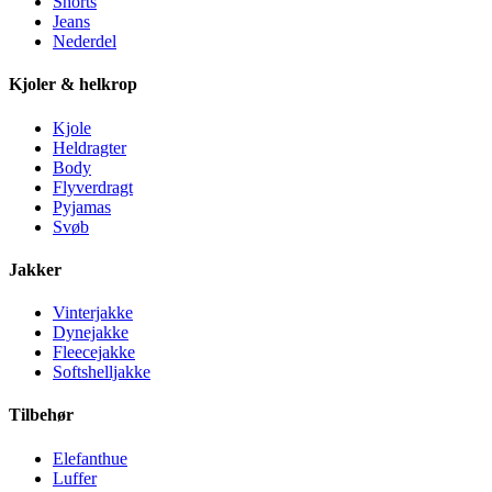
Shorts
Jeans
Nederdel
Kjoler & helkrop
Kjole
Heldragter
Body
Flyverdragt
Pyjamas
Svøb
Jakker
Vinterjakke
Dynejakke
Fleecejakke
Softshelljakke
Tilbehør
Elefanthue
Luffer