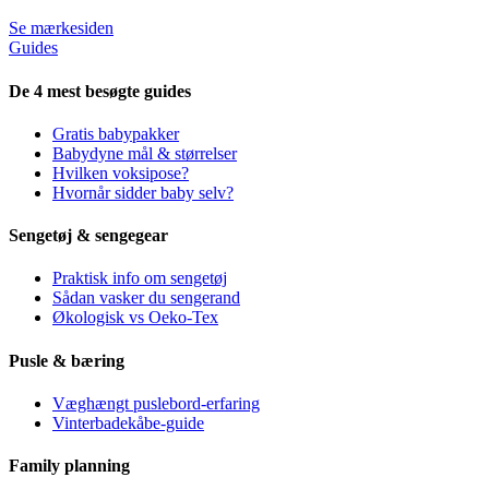
Se mærkesiden
Guides
De 4 mest besøgte guides
Gratis babypakker
Babydyne mål & størrelser
Hvilken voksipose?
Hvornår sidder baby selv?
Sengetøj & sengegear
Praktisk info om sengetøj
Sådan vasker du sengerand
Økologisk vs Oeko-Tex
Pusle & bæring
Væghængt puslebord-erfaring
Vinterbadekåbe-guide
Family planning