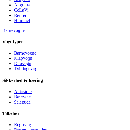
Angulus
CeLaVi
Reima
Hummel
Barnevogne
Vogntyper
Barnevogne
Klapvogn
Duovogn
Tvillingevogn
Sikkerhed & bæring
Autostole
Bæresele
Selepude
Tilbehør
Regnslag
Barnevognspuder