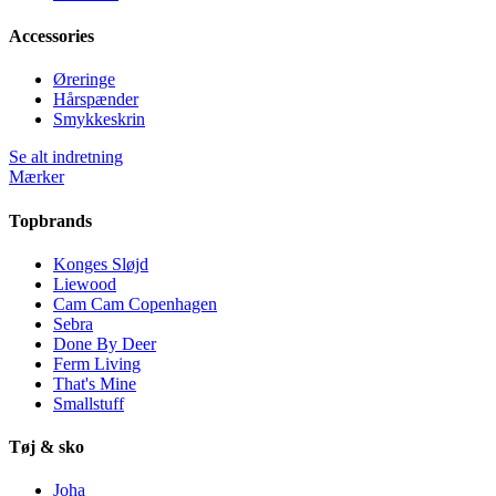
Accessories
Øreringe
Hårspænder
Smykkeskrin
Se alt indretning
Mærker
Topbrands
Konges Sløjd
Liewood
Cam Cam Copenhagen
Sebra
Done By Deer
Ferm Living
That's Mine
Smallstuff
Tøj & sko
Joha