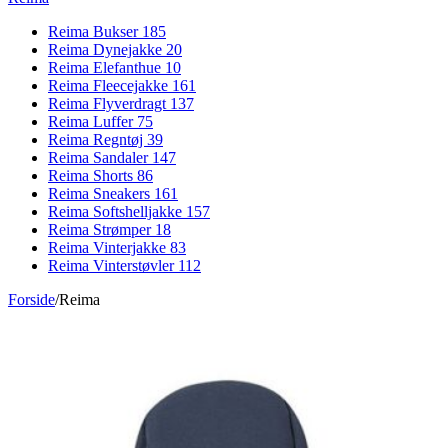
Reima Bukser
185
Reima Dynejakke
20
Reima Elefanthue
10
Reima Fleecejakke
161
Reima Flyverdragt
137
Reima Luffer
75
Reima Regntøj
39
Reima Sandaler
147
Reima Shorts
86
Reima Sneakers
161
Reima Softshelljakke
157
Reima Strømper
18
Reima Vinterjakke
83
Reima Vinterstøvler
112
Forside
/
Reima