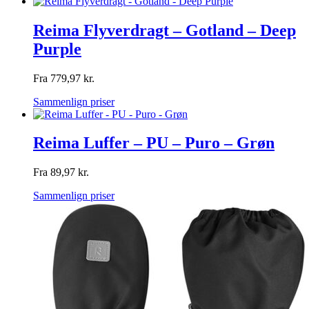
Reima Flyverdragt – Gotland – Deep
Purple
Fra
779,97
kr.
Sammenlign priser
Reima Luffer – PU – Puro – Grøn
Fra
89,97
kr.
Sammenlign priser