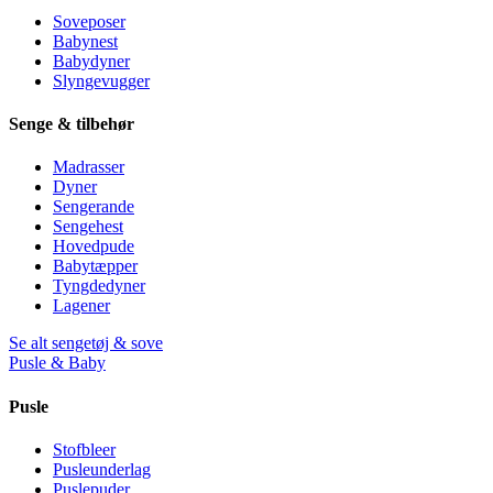
Soveposer
Babynest
Babydyner
Slyngevugger
Senge & tilbehør
Madrasser
Dyner
Sengerande
Sengehest
Hovedpude
Babytæpper
Tyngdedyner
Lagener
Se alt sengetøj & sove
Pusle & Baby
Pusle
Stofbleer
Pusleunderlag
Puslepuder