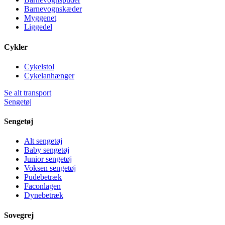
Barnevognskæder
Myggenet
Liggedel
Cykler
Cykelstol
Cykelanhænger
Se alt transport
Sengetøj
Sengetøj
Alt sengetøj
Baby sengetøj
Junior sengetøj
Voksen sengetøj
Pudebetræk
Faconlagen
Dynebetræk
Sovegrej