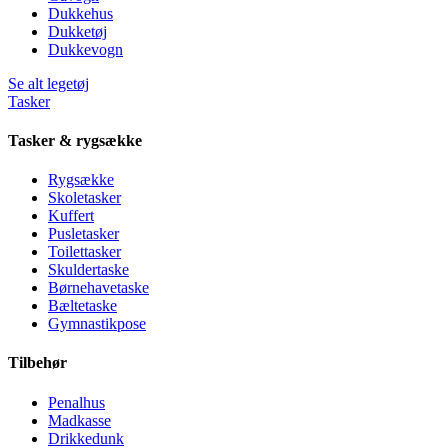
Dukkehus
Dukketøj
Dukkevogn
Se alt legetøj
Tasker
Tasker & rygsække
Rygsække
Skoletasker
Kuffert
Pusletasker
Toilettasker
Skuldertaske
Børnehavetaske
Bæltetaske
Gymnastikpose
Tilbehør
Penalhus
Madkasse
Drikkedunk