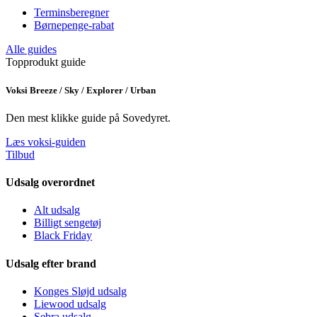
Terminsberegner
Børnepenge-rabat
Alle guides
Topprodukt guide
Voksi Breeze / Sky / Explorer / Urban
Den mest klikke guide på Sovedyret.
Læs voksi-guiden
Tilbud
Udsalg overordnet
Alt udsalg
Billigt sengetøj
Black Friday
Udsalg efter brand
Konges Sløjd udsalg
Liewood udsalg
Sebra udsalg