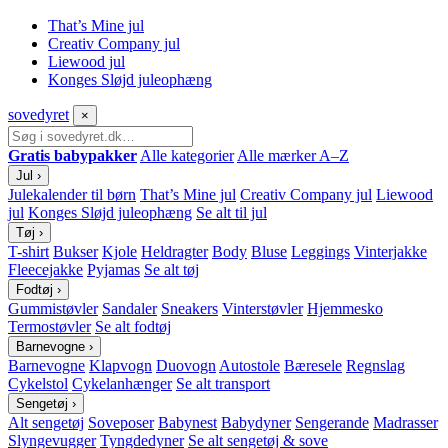
That’s Mine jul
Creativ Company jul
Liewood jul
Konges Sløjd juleophæng
sove
dyret
×
Gratis babypakker
Alle kategorier
Alle mærker A–Z
Jul
›
Julekalender til børn
That’s Mine jul
Creativ Company jul
Liewood
jul
Konges Sløjd juleophæng
Se alt til jul
Tøj
›
T-shirt
Bukser
Kjole
Heldragter
Body
Bluse
Leggings
Vinterjakke
Fleecejakke
Pyjamas
Se alt tøj
Fodtøj
›
Gummistøvler
Sandaler
Sneakers
Vinterstøvler
Hjemmesko
Termostøvler
Se alt fodtøj
Barnevogne
›
Barnevogne
Klapvogn
Duovogn
Autostole
Bæresele
Regnslag
Cykelstol
Cykelanhænger
Se alt transport
Sengetøj
›
Alt sengetøj
Soveposer
Babynest
Babydyner
Sengerande
Madrasser
Slyngevugger
Tyngdedyner
Se alt sengetøj & sove