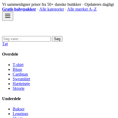
Spring
Vi sammenligner priser fra 50+ danske butikker · Opdateres dagligt
til
Gratis babypakker
·
Alle kategorier
·
Alle mærker A–Z
indhold
Sovedyret
Søg
Søg
efter:
Tøj
Overdele
T-shirt
Bluse
Cardigan
Sweatshirt
Hættetrøje
Skjorte
Underdele
Bukser
Leggings