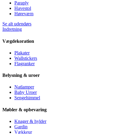
Paraply
Havestol
Høreværn
Se alt udendørs
Indretning
Vægdekoration
Plakater
Wallstickers
Flagranker
Belysning & uroer
Natlamper
Baby Uroer
Sengehimmel
Møbler & opbevaring
Knager & hylder
Gardin
Vækkeur