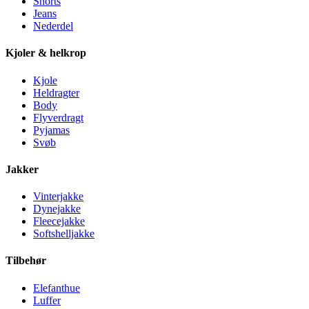
Shorts
Jeans
Nederdel
Kjoler & helkrop
Kjole
Heldragter
Body
Flyverdragt
Pyjamas
Svøb
Jakker
Vinterjakke
Dynejakke
Fleecejakke
Softshelljakke
Tilbehør
Elefanthue
Luffer