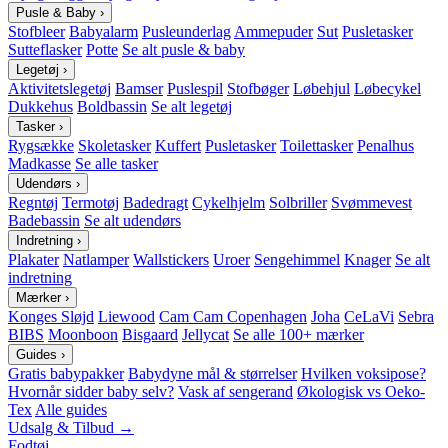
Pusle & Baby
›
Stofbleer
Babyalarm
Pusleunderlag
Ammepuder
Sut
Pusletasker
Sutteflasker
Potte
Se alt pusle & baby
Legetøj
›
Aktivitetslegetøj
Bamser
Puslespil
Stofbøger
Løbehjul
Løbecykel
Dukkehus
Boldbassin
Se alt legetøj
Tasker
›
Rygsække
Skoletasker
Kuffert
Pusletasker
Toilettasker
Penalhus
Madkasse
Se alle tasker
Udendørs
›
Regntøj
Termotøj
Badedragt
Cykelhjelm
Solbriller
Svømmevest
Badebassin
Se alt udendørs
Indretning
›
Plakater
Natlamper
Wallstickers
Uroer
Sengehimmel
Knager
Se alt
indretning
Mærker
›
Konges Sløjd
Liewood
Cam Cam Copenhagen
Joha
CeLaVi
Sebra
BIBS
Moonboon
Bisgaard
Jellycat
Se alle 100+ mærker
Guides
›
Gratis babypakker
Babydyne mål & størrelser
Hvilken voksipose?
Hvornår sidder baby selv?
Vask af sengerand
Økologisk vs Oeko-
Tex
Alle guides
Udsalg & Tilbud →
Fodtøj