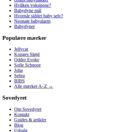
Hvilken voksipose?
Babydyne mål
Hvornår sidder baby selv?
Neonate babyalarm
Babydyner
Populære mærker
Jellycat
Konges Sløjd
Odder Evoke
Sofie Schnoor
Joha
Sebra
BIBS
Alle mærker A–Z →
Sovedyret
Om Sovedyret
Kontakt
Guides & artikler
Blog
Udsalg