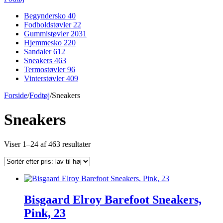
Begyndersko
40
Fodboldstøvler
22
Gummistøvler
2031
Hjemmesko
220
Sandaler
612
Sneakers
463
Termostøvler
96
Vinterstøvler
409
Forside
/
Fodtøj
/
Sneakers
Sneakers
Sorteret
Viser 1–24 af 463 resultater
efter
pris:
lav
til
høj
Bisgaard Elroy Barefoot Sneakers,
Pink, 23