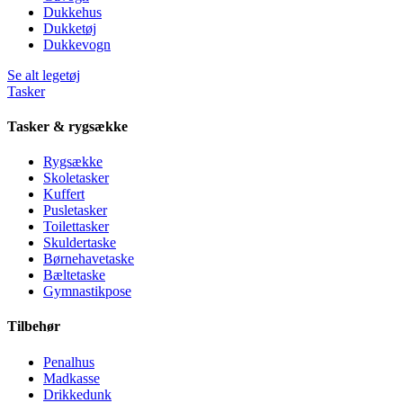
Dukkehus
Dukketøj
Dukkevogn
Se alt legetøj
Tasker
Tasker & rygsække
Rygsække
Skoletasker
Kuffert
Pusletasker
Toilettasker
Skuldertaske
Børnehavetaske
Bæltetaske
Gymnastikpose
Tilbehør
Penalhus
Madkasse
Drikkedunk