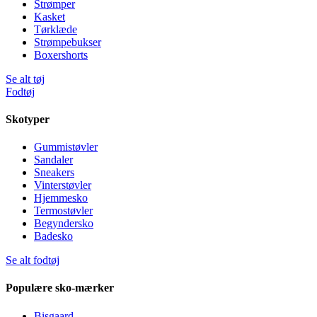
Strømper
Kasket
Tørklæde
Strømpebukser
Boxershorts
Se alt tøj
Fodtøj
Skotyper
Gummistøvler
Sandaler
Sneakers
Vinterstøvler
Hjemmesko
Termostøvler
Begyndersko
Badesko
Se alt fodtøj
Populære sko-mærker
Bisgaard