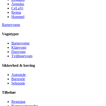
Angulus
CeLaVi
Reima
Hummel
Barnevogne
Vogntyper
Barnevogne
Klapvogn
Duovogn
Tvillingevogn
Sikkerhed & bæring
Autostole
Bæresele
Selepude
Tilbehør
Regnslag
Barnevognspuder