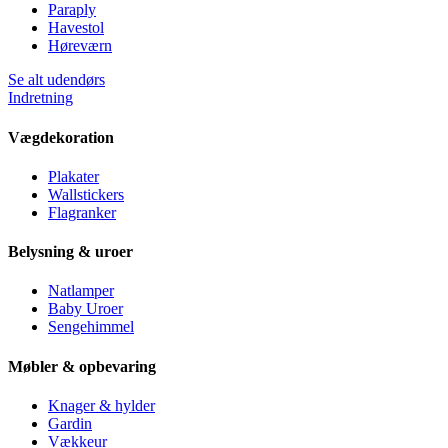
Paraply
Havestol
Høreværn
Se alt udendørs
Indretning
Vægdekoration
Plakater
Wallstickers
Flagranker
Belysning & uroer
Natlamper
Baby Uroer
Sengehimmel
Møbler & opbevaring
Knager & hylder
Gardin
Vækkeur