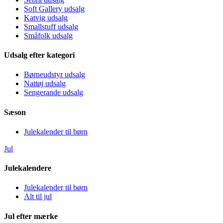
Soft Gallery udsalg
Katvig udsalg
Smallstuff udsalg
Småfolk udsalg
Udsalg efter kategori
Børneudstyr udsalg
Nattøj udsalg
Sengerande udsalg
Sæson
Julekalender til børn
Jul
Julekalendere
Julekalender til børn
Alt til jul
Jul efter mærke