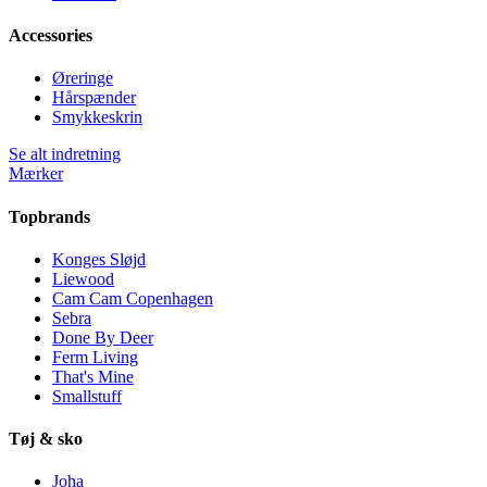
Accessories
Øreringe
Hårspænder
Smykkeskrin
Se alt indretning
Mærker
Topbrands
Konges Sløjd
Liewood
Cam Cam Copenhagen
Sebra
Done By Deer
Ferm Living
That's Mine
Smallstuff
Tøj & sko
Joha