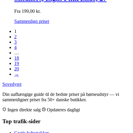
Fra
199,00
kr.
Sammenlign priser
1
2
3
4
…
18
19
20
→
Sovedyret
Din uafhængige guide til de bedste priser på børneudstyr — vi
sammenligner priser fra 50+ danske butikker.
Ingen direkte salg
Opdateres dagligt
Top trafik-sider
Gratis babypakker