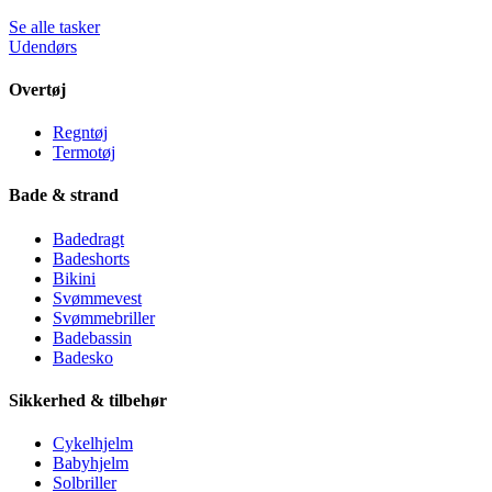
Se alle tasker
Udendørs
Overtøj
Regntøj
Termotøj
Bade & strand
Badedragt
Badeshorts
Bikini
Svømmevest
Svømmebriller
Badebassin
Badesko
Sikkerhed & tilbehør
Cykelhjelm
Babyhjelm
Solbriller