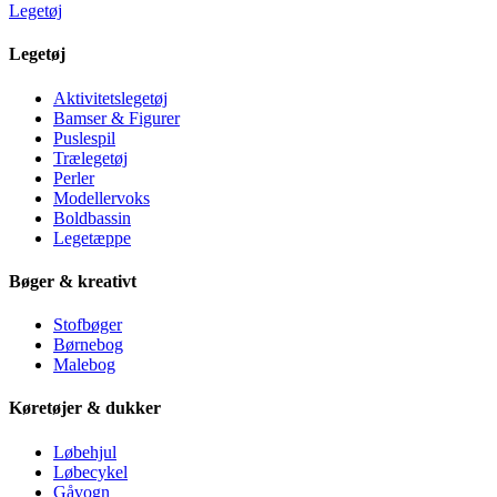
Legetøj
Legetøj
Aktivitetslegetøj
Bamser & Figurer
Puslespil
Trælegetøj
Perler
Modellervoks
Boldbassin
Legetæppe
Bøger & kreativt
Stofbøger
Børnebog
Malebog
Køretøjer & dukker
Løbehjul
Løbecykel
Gåvogn