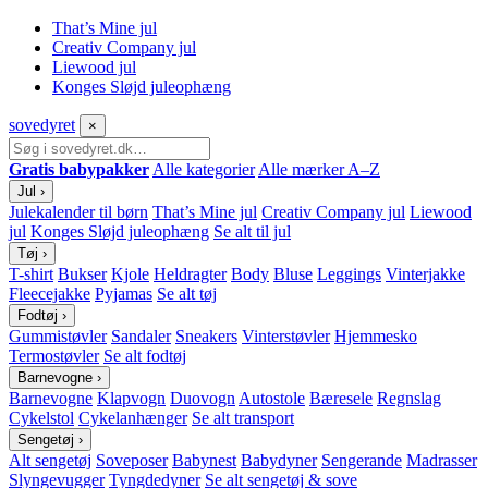
That’s Mine jul
Creativ Company jul
Liewood jul
Konges Sløjd juleophæng
sove
dyret
×
Gratis babypakker
Alle kategorier
Alle mærker A–Z
Jul
›
Julekalender til børn
That’s Mine jul
Creativ Company jul
Liewood
jul
Konges Sløjd juleophæng
Se alt til jul
Tøj
›
T-shirt
Bukser
Kjole
Heldragter
Body
Bluse
Leggings
Vinterjakke
Fleecejakke
Pyjamas
Se alt tøj
Fodtøj
›
Gummistøvler
Sandaler
Sneakers
Vinterstøvler
Hjemmesko
Termostøvler
Se alt fodtøj
Barnevogne
›
Barnevogne
Klapvogn
Duovogn
Autostole
Bæresele
Regnslag
Cykelstol
Cykelanhænger
Se alt transport
Sengetøj
›
Alt sengetøj
Soveposer
Babynest
Babydyner
Sengerande
Madrasser
Slyngevugger
Tyngdedyner
Se alt sengetøj & sove