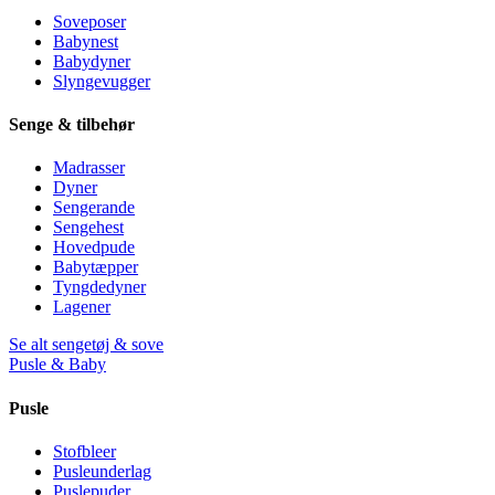
Soveposer
Babynest
Babydyner
Slyngevugger
Senge & tilbehør
Madrasser
Dyner
Sengerande
Sengehest
Hovedpude
Babytæpper
Tyngdedyner
Lagener
Se alt sengetøj & sove
Pusle & Baby
Pusle
Stofbleer
Pusleunderlag
Puslepuder