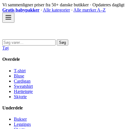
Spring
Vi sammenligner priser fra 50+ danske butikker · Opdateres dagligt
til
Gratis babypakker
·
Alle kategorier
·
Alle mærker A–Z
indhold
Sovedyret
Søg
Søg
efter:
Tøj
Overdele
T-shirt
Bluse
Cardigan
Sweatshirt
Hættetrøje
Skjorte
Underdele
Bukser
Leggings