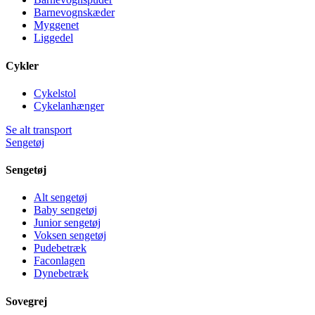
Barnevognskæder
Myggenet
Liggedel
Cykler
Cykelstol
Cykelanhænger
Se alt transport
Sengetøj
Sengetøj
Alt sengetøj
Baby sengetøj
Junior sengetøj
Voksen sengetøj
Pudebetræk
Faconlagen
Dynebetræk
Sovegrej