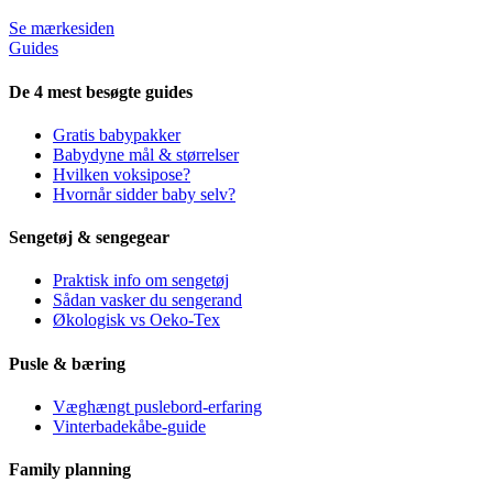
Se mærkesiden
Guides
De 4 mest besøgte guides
Gratis babypakker
Babydyne mål & størrelser
Hvilken voksipose?
Hvornår sidder baby selv?
Sengetøj & sengegear
Praktisk info om sengetøj
Sådan vasker du sengerand
Økologisk vs Oeko-Tex
Pusle & bæring
Væghængt puslebord-erfaring
Vinterbadekåbe-guide
Family planning