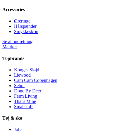
Accessories
Øreringe
Hårspænder
Smykkeskrin
Se alt indretning
Mærker
Topbrands
Konges Sløjd
Liewood
Cam Cam Copenhagen
Sebra
Done By Deer
Ferm Living
That's Mine
Smallstuff
Tøj & sko
Joha