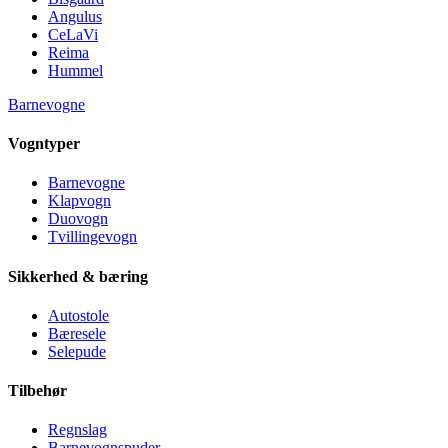
Angulus
CeLaVi
Reima
Hummel
Barnevogne
Vogntyper
Barnevogne
Klapvogn
Duovogn
Tvillingevogn
Sikkerhed & bæring
Autostole
Bæresele
Selepude
Tilbehør
Regnslag
Barnevognspuder