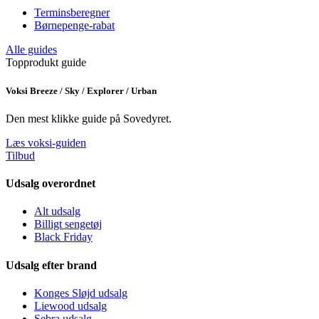
Terminsberegner
Børnepenge-rabat
Alle guides
Topprodukt guide
Voksi Breeze / Sky / Explorer / Urban
Den mest klikke guide på Sovedyret.
Læs voksi-guiden
Tilbud
Udsalg overordnet
Alt udsalg
Billigt sengetøj
Black Friday
Udsalg efter brand
Konges Sløjd udsalg
Liewood udsalg
Sebra udsalg