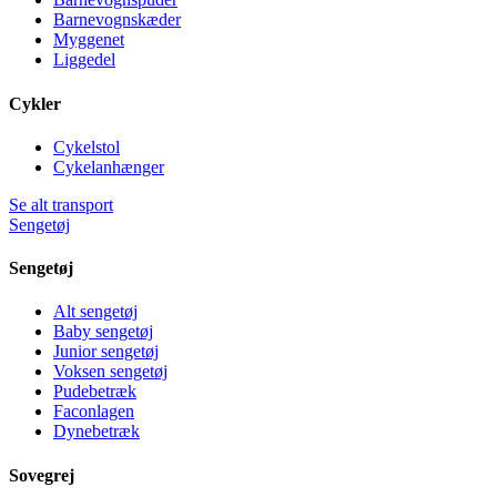
Barnevognskæder
Myggenet
Liggedel
Cykler
Cykelstol
Cykelanhænger
Se alt transport
Sengetøj
Sengetøj
Alt sengetøj
Baby sengetøj
Junior sengetøj
Voksen sengetøj
Pudebetræk
Faconlagen
Dynebetræk
Sovegrej