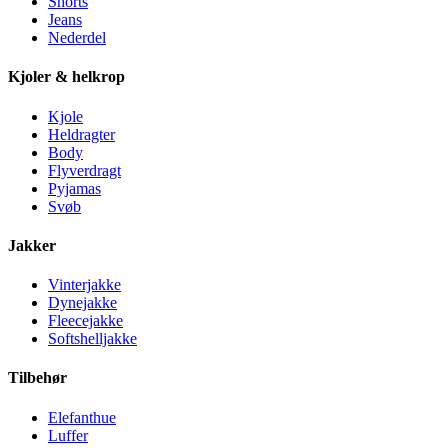
Shorts
Jeans
Nederdel
Kjoler & helkrop
Kjole
Heldragter
Body
Flyverdragt
Pyjamas
Svøb
Jakker
Vinterjakke
Dynejakke
Fleecejakke
Softshelljakke
Tilbehør
Elefanthue
Luffer