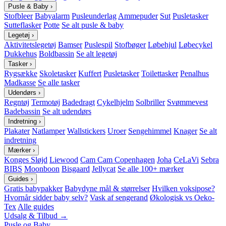
Pusle & Baby
›
Stofbleer
Babyalarm
Pusleunderlag
Ammepuder
Sut
Pusletasker
Sutteflasker
Potte
Se alt pusle & baby
Legetøj
›
Aktivitetslegetøj
Bamser
Puslespil
Stofbøger
Løbehjul
Løbecykel
Dukkehus
Boldbassin
Se alt legetøj
Tasker
›
Rygsække
Skoletasker
Kuffert
Pusletasker
Toilettasker
Penalhus
Madkasse
Se alle tasker
Udendørs
›
Regntøj
Termotøj
Badedragt
Cykelhjelm
Solbriller
Svømmevest
Badebassin
Se alt udendørs
Indretning
›
Plakater
Natlamper
Wallstickers
Uroer
Sengehimmel
Knager
Se alt
indretning
Mærker
›
Konges Sløjd
Liewood
Cam Cam Copenhagen
Joha
CeLaVi
Sebra
BIBS
Moonboon
Bisgaard
Jellycat
Se alle 100+ mærker
Guides
›
Gratis babypakker
Babydyne mål & størrelser
Hvilken voksipose?
Hvornår sidder baby selv?
Vask af sengerand
Økologisk vs Oeko-
Tex
Alle guides
Udsalg & Tilbud →
Pusle og Baby