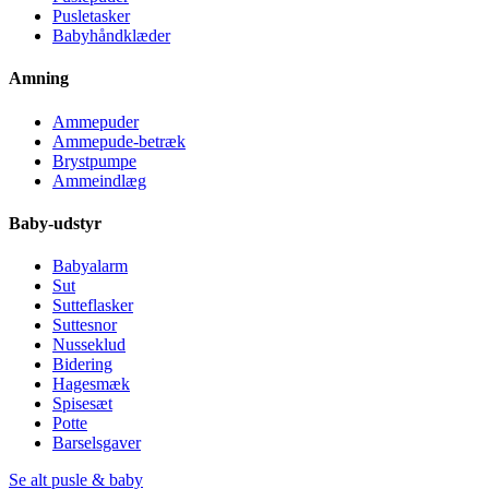
Pusletasker
Babyhåndklæder
Amning
Ammepuder
Ammepude-betræk
Brystpumpe
Ammeindlæg
Baby-udstyr
Babyalarm
Sut
Sutteflasker
Suttesnor
Nusseklud
Bidering
Hagesmæk
Spisesæt
Potte
Barselsgaver
Se alt pusle & baby