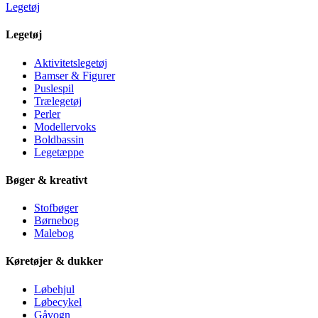
Legetøj
Legetøj
Aktivitetslegetøj
Bamser & Figurer
Puslespil
Trælegetøj
Perler
Modellervoks
Boldbassin
Legetæppe
Bøger & kreativt
Stofbøger
Børnebog
Malebog
Køretøjer & dukker
Løbehjul
Løbecykel
Gåvogn