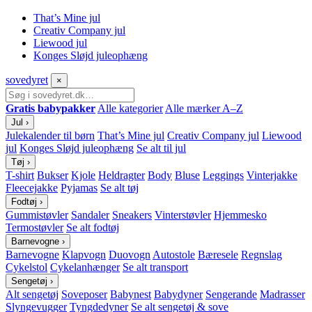
That’s Mine jul
Creativ Company jul
Liewood jul
Konges Sløjd juleophæng
sove
dyret
×
Gratis babypakker
Alle kategorier
Alle mærker A–Z
Jul
›
Julekalender til børn
That’s Mine jul
Creativ Company jul
Liewood
jul
Konges Sløjd juleophæng
Se alt til jul
Tøj
›
T-shirt
Bukser
Kjole
Heldragter
Body
Bluse
Leggings
Vinterjakke
Fleecejakke
Pyjamas
Se alt tøj
Fodtøj
›
Gummistøvler
Sandaler
Sneakers
Vinterstøvler
Hjemmesko
Termostøvler
Se alt fodtøj
Barnevogne
›
Barnevogne
Klapvogn
Duovogn
Autostole
Bæresele
Regnslag
Cykelstol
Cykelanhænger
Se alt transport
Sengetøj
›
Alt sengetøj
Soveposer
Babynest
Babydyner
Sengerande
Madrasser
Slyngevugger
Tyngdedyner
Se alt sengetøj & sove