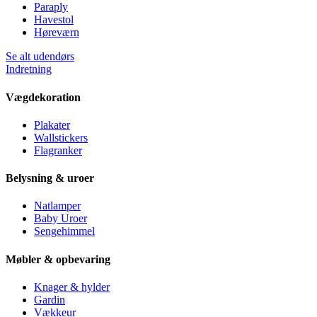
Paraply
Havestol
Høreværn
Se alt udendørs
Indretning
Vægdekoration
Plakater
Wallstickers
Flagranker
Belysning & uroer
Natlamper
Baby Uroer
Sengehimmel
Møbler & opbevaring
Knager & hylder
Gardin
Vækkeur