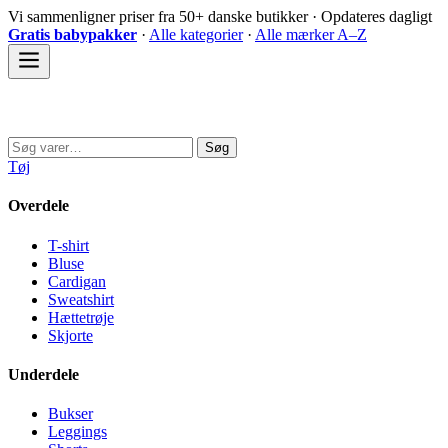
Spring
Vi sammenligner priser fra 50+ danske butikker · Opdateres dagligt
til
Gratis babypakker
·
Alle kategorier
·
Alle mærker A–Z
indhold
Sovedyret
Søg
Søg
efter:
Tøj
Overdele
T-shirt
Bluse
Cardigan
Sweatshirt
Hættetrøje
Skjorte
Underdele
Bukser
Leggings