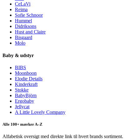
CeLaVi
Reima
Sofie Schnoor
Hummel
Didriksons
Hust and Claire
Bisgaard
Molo
Baby & udstyr
BIBS
Moonboon
Elodie Details
Kinderkraft
Stokke
BabyBjörn
Ergobaby
Jellycat
A Little Lovely Company
Alle 100+ mærker A–Z
Alfabetisk oversigt med direkte link til hvert brands sortiment.