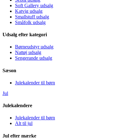
Soft Gallery udsalg
Katvig udsalg
Smallstuff udsalg
Småfolk udsalg
Udsalg efter kategori
Børneudstyr udsalg
Nattøj udsalg
Sengerande udsalg
Sæson
Julekalender til børn
Jul
Julekalendere
Julekalender til børn
Alt til jul
Jul efter mærke