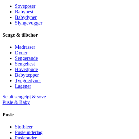
Soveposer
Babynest
Babydyner
Slyngevugger
Senge & tilbehør
Madrasser
Dyner
Sengerande
Sengehest
Hovedpude
Babytæpper
Tyngdedyner
Lagener
Se alt sengetøj & sove
Pusle & Baby
Pusle
Stofbleer
Pusleunderlag
Puslepuder