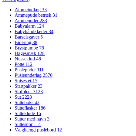
Ammeindlæg
33
Ammepude betræk
31
Ammepuder
283
Babyalarm
124
Babyhåndklæder
34
Barselsgaver
5
Bidering
38
Brystpumpe
78
Hagesmæk
128
Nusseklud
46
Potte
112
Puslepuder
111
Pusleunderlag
2570
Spisesæt
15
Startpakker
23
Stofbleer
3123
Sut
2228
Sutteboks
42
Sutteflasker
186
Sutteklude
16
Sutter med navn
3
Suttesnor
114
Væghængt puslebord
12