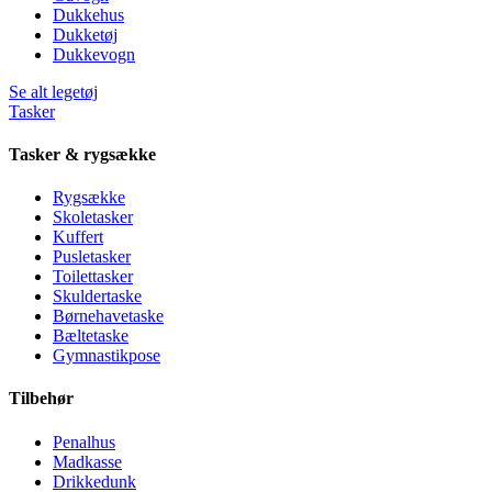
Dukkehus
Dukketøj
Dukkevogn
Se alt legetøj
Tasker
Tasker & rygsække
Rygsække
Skoletasker
Kuffert
Pusletasker
Toilettasker
Skuldertaske
Børnehavetaske
Bæltetaske
Gymnastikpose
Tilbehør
Penalhus
Madkasse
Drikkedunk