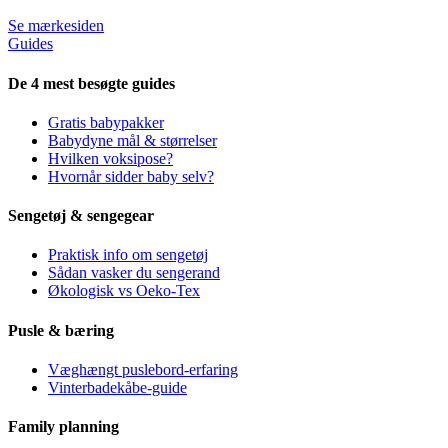
Se mærkesiden
Guides
De 4 mest besøgte guides
Gratis babypakker
Babydyne mål & størrelser
Hvilken voksipose?
Hvornår sidder baby selv?
Sengetøj & sengegear
Praktisk info om sengetøj
Sådan vasker du sengerand
Økologisk vs Oeko-Tex
Pusle & bæring
Væghængt puslebord-erfaring
Vinterbadekåbe-guide
Family planning