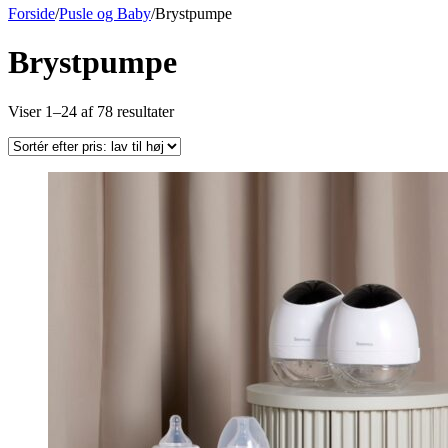
Forside
/
Pusle og Baby
/
Brystpumpe
Brystpumpe
Sorteret
Viser 1–24 af 78 resultater
efter
pris:
lav
til
høj