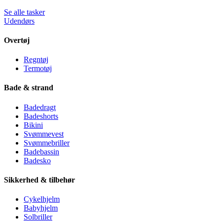
Se alle tasker
Udendørs
Overtøj
Regntøj
Termotøj
Bade & strand
Badedragt
Badeshorts
Bikini
Svømmevest
Svømmebriller
Badebassin
Badesko
Sikkerhed & tilbehør
Cykelhjelm
Babyhjelm
Solbriller