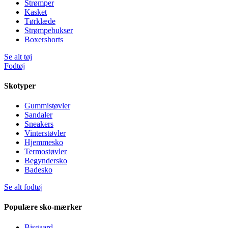
Strømper
Kasket
Tørklæde
Strømpebukser
Boxershorts
Se alt tøj
Fodtøj
Skotyper
Gummistøvler
Sandaler
Sneakers
Vinterstøvler
Hjemmesko
Termostøvler
Begyndersko
Badesko
Se alt fodtøj
Populære sko-mærker
Bisgaard