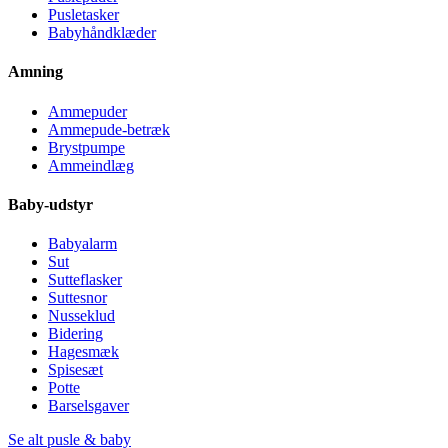
Pusletasker
Babyhåndklæder
Amning
Ammepuder
Ammepude-betræk
Brystpumpe
Ammeindlæg
Baby-udstyr
Babyalarm
Sut
Sutteflasker
Suttesnor
Nusseklud
Bidering
Hagesmæk
Spisesæt
Potte
Barselsgaver
Se alt pusle & baby