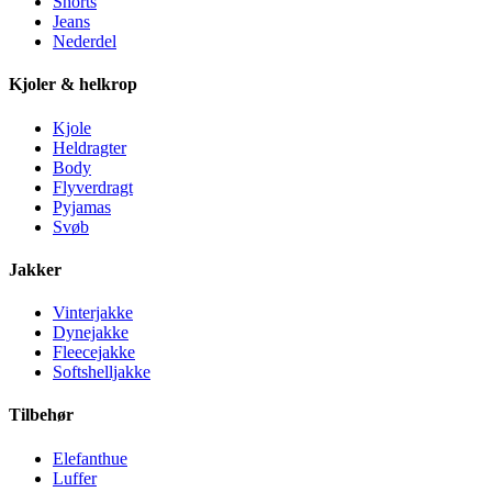
Shorts
Jeans
Nederdel
Kjoler & helkrop
Kjole
Heldragter
Body
Flyverdragt
Pyjamas
Svøb
Jakker
Vinterjakke
Dynejakke
Fleecejakke
Softshelljakke
Tilbehør
Elefanthue
Luffer