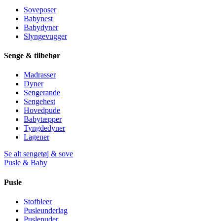
Soveposer
Babynest
Babydyner
Slyngevugger
Senge & tilbehør
Madrasser
Dyner
Sengerande
Sengehest
Hovedpude
Babytæpper
Tyngdedyner
Lagener
Se alt sengetøj & sove
Pusle & Baby
Pusle
Stofbleer
Pusleunderlag
Puslepuder