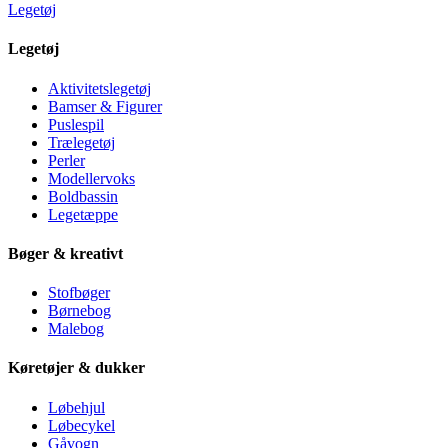
Legetøj
Legetøj
Aktivitetslegetøj
Bamser & Figurer
Puslespil
Trælegetøj
Perler
Modellervoks
Boldbassin
Legetæppe
Bøger & kreativt
Stofbøger
Børnebog
Malebog
Køretøjer & dukker
Løbehjul
Løbecykel
Gåvogn