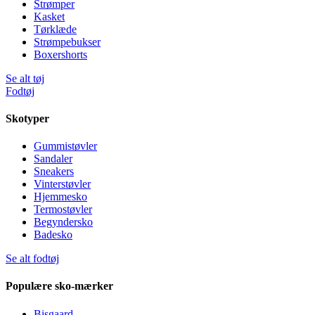
Strømper
Kasket
Tørklæde
Strømpebukser
Boxershorts
Se alt tøj
Fodtøj
Skotyper
Gummistøvler
Sandaler
Sneakers
Vinterstøvler
Hjemmesko
Termostøvler
Begyndersko
Badesko
Se alt fodtøj
Populære sko-mærker
Bisgaard