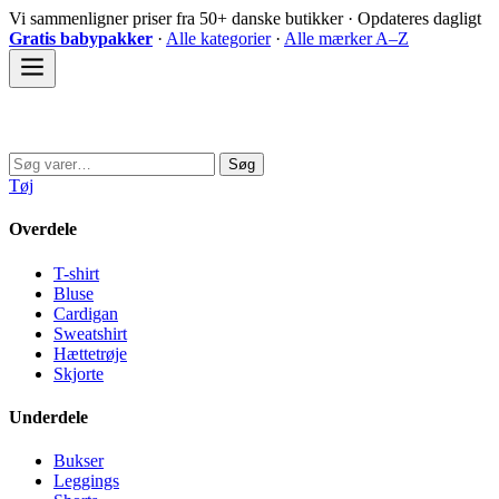
Spring
Vi sammenligner priser fra 50+ danske butikker · Opdateres dagligt
til
Gratis babypakker
·
Alle kategorier
·
Alle mærker A–Z
indhold
Sovedyret
Søg
Søg
efter:
Tøj
Overdele
T-shirt
Bluse
Cardigan
Sweatshirt
Hættetrøje
Skjorte
Underdele
Bukser
Leggings