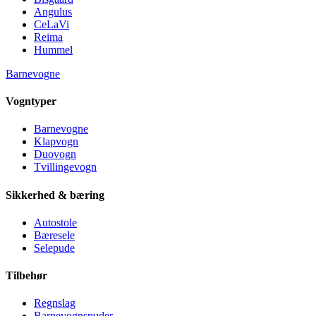
Angulus
CeLaVi
Reima
Hummel
Barnevogne
Vogntyper
Barnevogne
Klapvogn
Duovogn
Tvillingevogn
Sikkerhed & bæring
Autostole
Bæresele
Selepude
Tilbehør
Regnslag
Barnevognspuder