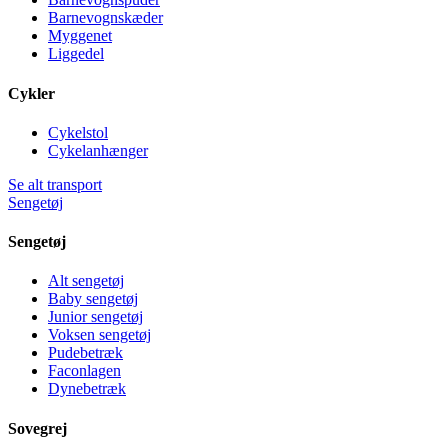
Barnevognskæder
Myggenet
Liggedel
Cykler
Cykelstol
Cykelanhænger
Se alt transport
Sengetøj
Sengetøj
Alt sengetøj
Baby sengetøj
Junior sengetøj
Voksen sengetøj
Pudebetræk
Faconlagen
Dynebetræk
Sovegrej