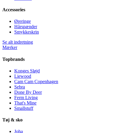
Accessories
Øreringe
Hårspænder
Smykkeskrin
Se alt indretning
Mærker
Topbrands
Konges Sløjd
Liewood
Cam Cam Copenhagen
Sebra
Done By Deer
Ferm Living
That's Mine
Smallstuff
Tøj & sko
Joha