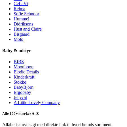
CeLaVi
Reima
Sofie Schnoor
Hummel
Didriksons
Hust and Claire
Bisgaard
Molo
Baby & udstyr
BIBS
Moonboon
Elodie Details
Kinderkraft
Stokke
BabyBjörn
Ergobaby
Jellycat
A Little Lovely Company
Alle 100+ mærker A–Z
Alfabetisk oversigt med direkte link til hvert brands sortiment.