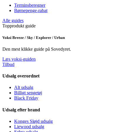
Terminsberegner
Børnepenge-rabat
Alle guides
Topprodukt guide
Voksi Breeze / Sky / Explorer / Urban
Den mest klikke guide på Sovedyret.
Læs voksi-guiden
Tilbud
Udsalg overordnet
Alt udsalg
Billigt sengetøj
Black Friday
Udsalg efter brand
Konges Sløjd udsalg
Liewood udsalg
Sebra udsalg