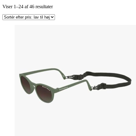
Sorteret
Viser 1–24 af 46 resultater
efter
pris:
lav
til
høj