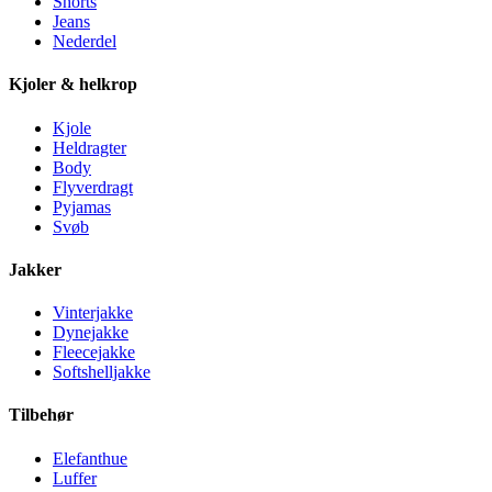
Shorts
Jeans
Nederdel
Kjoler & helkrop
Kjole
Heldragter
Body
Flyverdragt
Pyjamas
Svøb
Jakker
Vinterjakke
Dynejakke
Fleecejakke
Softshelljakke
Tilbehør
Elefanthue
Luffer