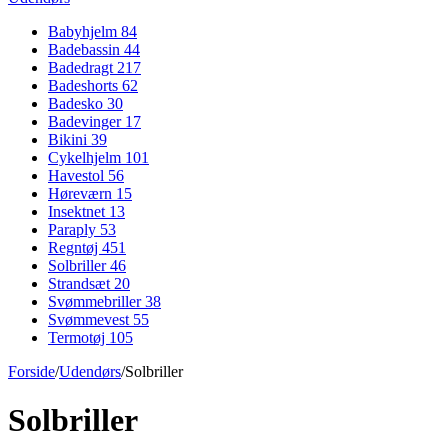
Babyhjelm
84
Badebassin
44
Badedragt
217
Badeshorts
62
Badesko
30
Badevinger
17
Bikini
39
Cykelhjelm
101
Havestol
56
Høreværn
15
Insektnet
13
Paraply
53
Regntøj
451
Solbriller
46
Strandsæt
20
Svømmebriller
38
Svømmevest
55
Termotøj
105
Forside
/
Udendørs
/
Solbriller
Solbriller