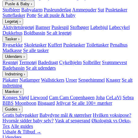
Pusle & Baby
›
Stofbleer
Babyalarm
Pusleunderlag
Ammepuder
Sut
Pusletasker
Sutteflasker
Potte
Se alt pusle & baby
Legetøj
›
Aktivitetslegetøj
Bamser
Puslespil
Stofbøger
Løbehjul
Løbecykel
Dukkehus
Boldbassin
Se alt legetøj
Tasker
›
Rygsække
Skoletasker
Kuffert
Pusletasker
Toilettasker
Penalhus
Madkasse
Se alle tasker
Udendørs
›
Regntøj
Termotøj
Badedragt
Cykelhjelm
Solbriller
Svømmevest
Badebassin
Se alt udendørs
Indretning
›
Plakater
Natlamper
Wallstickers
Uroer
Sengehimmel
Knager
Se alt
indretning
Mærker
›
Konges Sløjd
Liewood
Cam Cam Copenhagen
Joha
CeLaVi
Sebra
BIBS
Moonboon
Bisgaard
Jellycat
Se alle 100+ mærker
Guides
›
Gratis babypakker
Babydyne mål & størrelser
Hvilken voksipose?
Hvornår sidder baby selv?
Vask af sengerand
Økologisk vs Oeko-
Tex
Alle guides
Udsalg & Tilbud →
Udendørs