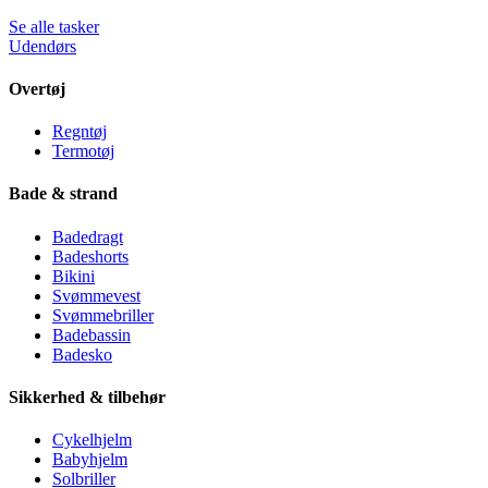
Se alle tasker
Udendørs
Overtøj
Regntøj
Termotøj
Bade & strand
Badedragt
Badeshorts
Bikini
Svømmevest
Svømmebriller
Badebassin
Badesko
Sikkerhed & tilbehør
Cykelhjelm
Babyhjelm
Solbriller