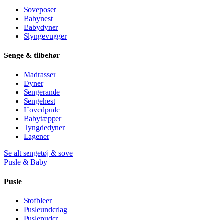
Soveposer
Babynest
Babydyner
Slyngevugger
Senge & tilbehør
Madrasser
Dyner
Sengerande
Sengehest
Hovedpude
Babytæpper
Tyngdedyner
Lagener
Se alt sengetøj & sove
Pusle & Baby
Pusle
Stofbleer
Pusleunderlag
Puslepuder