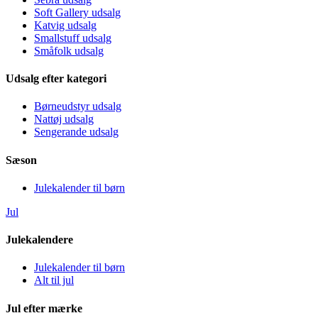
Soft Gallery udsalg
Katvig udsalg
Smallstuff udsalg
Småfolk udsalg
Udsalg efter kategori
Børneudstyr udsalg
Nattøj udsalg
Sengerande udsalg
Sæson
Julekalender til børn
Jul
Julekalendere
Julekalender til børn
Alt til jul
Jul efter mærke