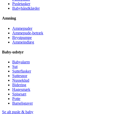
Pusletasker
Babyhåndklæder
Amning
Ammepuder
Ammepude-betræk
Brystpumpe
Ammeindlæg
Baby-udstyr
Babyalarm
Sut
Sutteflasker
Suttesnor
Nusseklud
Bidering
Hagesmæk
Spisesæt
Potte
Barselsgaver
Se alt pusle & baby