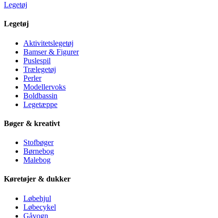
Legetøj
Legetøj
Aktivitetslegetøj
Bamser & Figurer
Puslespil
Trælegetøj
Perler
Modellervoks
Boldbassin
Legetæppe
Bøger & kreativt
Stofbøger
Børnebog
Malebog
Køretøjer & dukker
Løbehjul
Løbecykel
Gåvogn