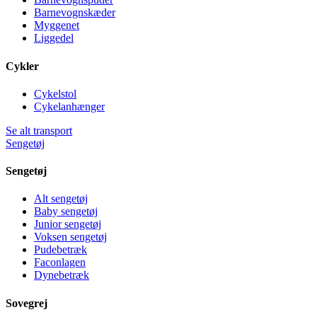
Barnevognskæder
Myggenet
Liggedel
Cykler
Cykelstol
Cykelanhænger
Se alt transport
Sengetøj
Sengetøj
Alt sengetøj
Baby sengetøj
Junior sengetøj
Voksen sengetøj
Pudebetræk
Faconlagen
Dynebetræk
Sovegrej