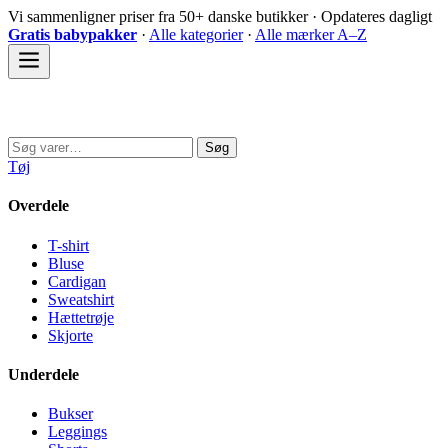
Spring
Vi sammenligner priser fra 50+ danske butikker · Opdateres dagligt
til
Gratis babypakker
·
Alle kategorier
·
Alle mærker A–Z
indhold
Sovedyret
Søg
Søg
efter:
Tøj
Overdele
T-shirt
Bluse
Cardigan
Sweatshirt
Hættetrøje
Skjorte
Underdele
Bukser
Leggings