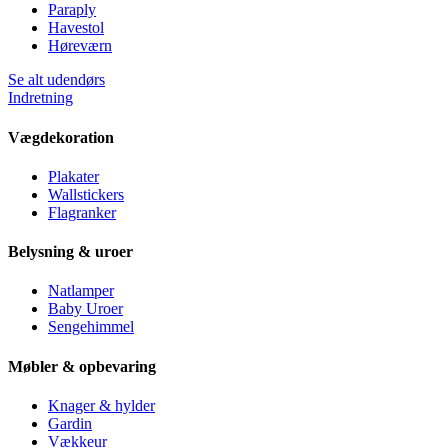
Paraply
Havestol
Høreværn
Se alt udendørs
Indretning
Vægdekoration
Plakater
Wallstickers
Flagranker
Belysning & uroer
Natlamper
Baby Uroer
Sengehimmel
Møbler & opbevaring
Knager & hylder
Gardin
Vækkeur