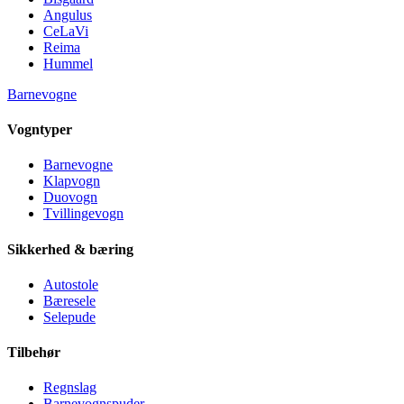
Angulus
CeLaVi
Reima
Hummel
Barnevogne
Vogntyper
Barnevogne
Klapvogn
Duovogn
Tvillingevogn
Sikkerhed & bæring
Autostole
Bæresele
Selepude
Tilbehør
Regnslag
Barnevognspuder