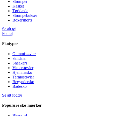
Strømper
Kasket
Tørklæde
Strømpebukser
Boxershorts
Se alt tøj
Fodtøj
Skotyper
Gummistøvler
Sandaler
Sneakers
Vinterstøvler
Hjemmesko
Termostøvler
Begyndersko
Badesko
Se alt fodtøj
Populære sko-mærker
Bisgaard