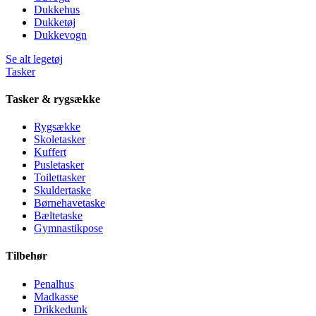
Dukkehus
Dukketøj
Dukkevogn
Se alt legetøj
Tasker
Tasker & rygsække
Rygsække
Skoletasker
Kuffert
Pusletasker
Toilettasker
Skuldertaske
Børnehavetaske
Bæltetaske
Gymnastikpose
Tilbehør
Penalhus
Madkasse
Drikkedunk