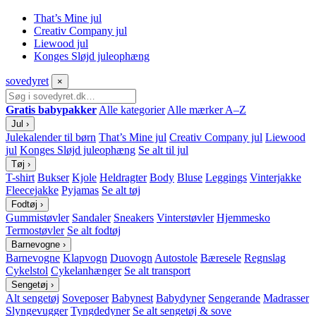
That’s Mine jul
Creativ Company jul
Liewood jul
Konges Sløjd juleophæng
sove
dyret
×
Gratis babypakker
Alle kategorier
Alle mærker A–Z
Jul
›
Julekalender til børn
That’s Mine jul
Creativ Company jul
Liewood
jul
Konges Sløjd juleophæng
Se alt til jul
Tøj
›
T-shirt
Bukser
Kjole
Heldragter
Body
Bluse
Leggings
Vinterjakke
Fleecejakke
Pyjamas
Se alt tøj
Fodtøj
›
Gummistøvler
Sandaler
Sneakers
Vinterstøvler
Hjemmesko
Termostøvler
Se alt fodtøj
Barnevogne
›
Barnevogne
Klapvogn
Duovogn
Autostole
Bæresele
Regnslag
Cykelstol
Cykelanhænger
Se alt transport
Sengetøj
›
Alt sengetøj
Soveposer
Babynest
Babydyner
Sengerande
Madrasser
Slyngevugger
Tyngdedyner
Se alt sengetøj & sove