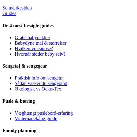
Se mærkesiden
Guides
De 4 mest besøgte guides
Gratis babypakker
Babydyne mål & størrelser
Hvilken voksipose?
Hvornår sidder baby selv?
Sengetøj & sengegear
Praktisk info om sengetøj
Sådan vasker du sengerand
Økologisk vs Oeko-Tex
Pusle & bæring
Væghængt puslebord-erfaring
Vinterbadekåbe-guide
Family planning