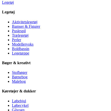
Legetøj
Legetøj
Aktivitetslegetøj
Bamser & Figurer
Puslespil
Trælegetøj
Perler
Modellervoks
Boldbassin
Legetæppe
Bøger & kreativt
Stofbøger
Børnebog
Malebog
Køretøjer & dukker
Løbehjul
Løbecykel
Gåvogn