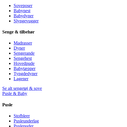
Soveposer
Babynest
Babydyner
Slyngevugger
Senge & tilbehør
Madrasser
Dyner
Sengerande
Sengehest
Hovedpude
Babytæpper
Tyngdedyner
Lagener
Se alt sengetøj & sove
Pusle & Baby
Pusle
Stofbleer
Pusleunderlag
Puslepuder