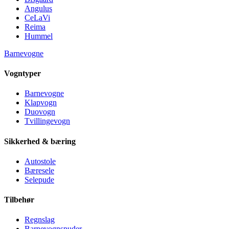
Angulus
CeLaVi
Reima
Hummel
Barnevogne
Vogntyper
Barnevogne
Klapvogn
Duovogn
Tvillingevogn
Sikkerhed & bæring
Autostole
Bæresele
Selepude
Tilbehør
Regnslag
Barnevognspuder