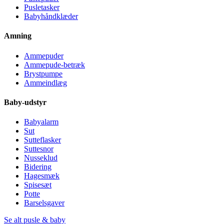
Pusletasker
Babyhåndklæder
Amning
Ammepuder
Ammepude-betræk
Brystpumpe
Ammeindlæg
Baby-udstyr
Babyalarm
Sut
Sutteflasker
Suttesnor
Nusseklud
Bidering
Hagesmæk
Spisesæt
Potte
Barselsgaver
Se alt pusle & baby