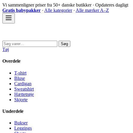
Spring
Vi sammenligner priser fra 50+ danske butikker · Opdateres dagligt
til
Gratis babypakker
·
Alle kategorier
·
Alle mærker A–Z
indhold
Sovedyret
Søg
Søg
efter:
Tøj
Overdele
T-shirt
Bluse
Cardigan
Sweatshirt
Hættetrøje
Skjorte
Underdele
Bukser
Leggings