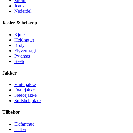
Shorts
Jeans
Nederdel
Kjoler & helkrop
Kjole
Heldragter
Body
Flyverdragt
Pyjamas
Svøb
Jakker
Vinterjakke
Dynejakke
Fleecejakke
Softshelljakke
Tilbehør
Elefanthue
Luffer