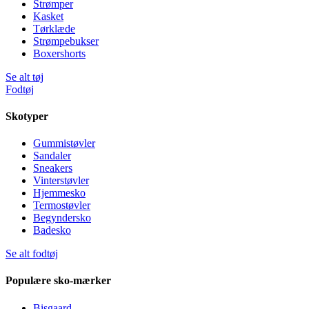
Strømper
Kasket
Tørklæde
Strømpebukser
Boxershorts
Se alt tøj
Fodtøj
Skotyper
Gummistøvler
Sandaler
Sneakers
Vinterstøvler
Hjemmesko
Termostøvler
Begyndersko
Badesko
Se alt fodtøj
Populære sko-mærker
Bisgaard