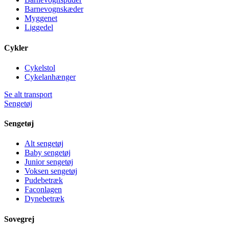
Barnevognskæder
Myggenet
Liggedel
Cykler
Cykelstol
Cykelanhænger
Se alt transport
Sengetøj
Sengetøj
Alt sengetøj
Baby sengetøj
Junior sengetøj
Voksen sengetøj
Pudebetræk
Faconlagen
Dynebetræk
Sovegrej