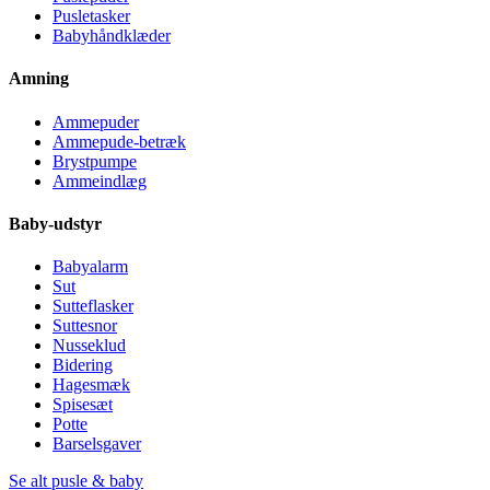
Pusletasker
Babyhåndklæder
Amning
Ammepuder
Ammepude-betræk
Brystpumpe
Ammeindlæg
Baby-udstyr
Babyalarm
Sut
Sutteflasker
Suttesnor
Nusseklud
Bidering
Hagesmæk
Spisesæt
Potte
Barselsgaver
Se alt pusle & baby