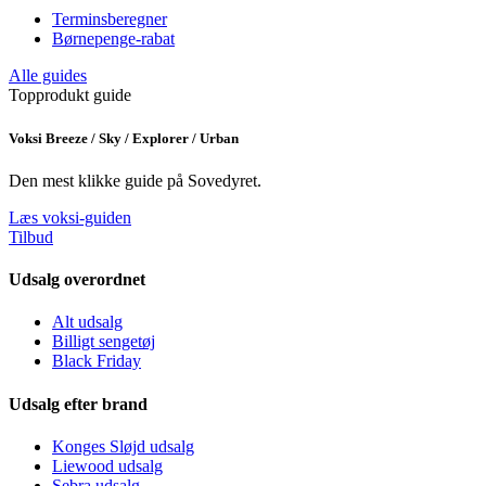
Terminsberegner
Børnepenge-rabat
Alle guides
Topprodukt guide
Voksi Breeze / Sky / Explorer / Urban
Den mest klikke guide på Sovedyret.
Læs voksi-guiden
Tilbud
Udsalg overordnet
Alt udsalg
Billigt sengetøj
Black Friday
Udsalg efter brand
Konges Sløjd udsalg
Liewood udsalg
Sebra udsalg