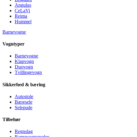
Angulus
CeLaVi
Reima
Hummel
Barnevogne
Vogntyper
Barnevogne
Klapvogn
Duovogn
Tvillingevogn
Sikkerhed & bæring
Autostole
Bæresele
Selepude
Tilbehør
Regnslag
Barnevognspuder