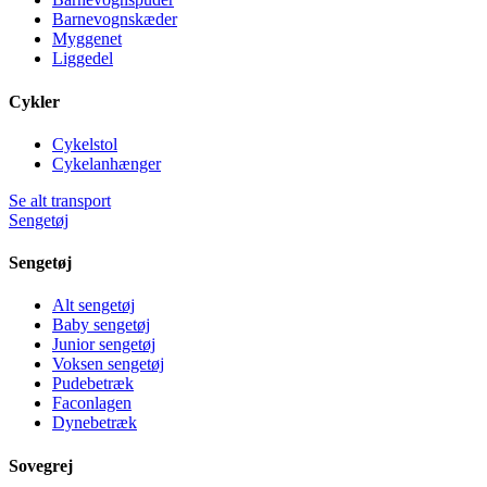
Barnevognskæder
Myggenet
Liggedel
Cykler
Cykelstol
Cykelanhænger
Se alt transport
Sengetøj
Sengetøj
Alt sengetøj
Baby sengetøj
Junior sengetøj
Voksen sengetøj
Pudebetræk
Faconlagen
Dynebetræk
Sovegrej