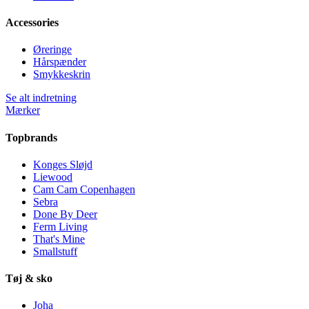
Accessories
Øreringe
Hårspænder
Smykkeskrin
Se alt indretning
Mærker
Topbrands
Konges Sløjd
Liewood
Cam Cam Copenhagen
Sebra
Done By Deer
Ferm Living
That's Mine
Smallstuff
Tøj & sko
Joha