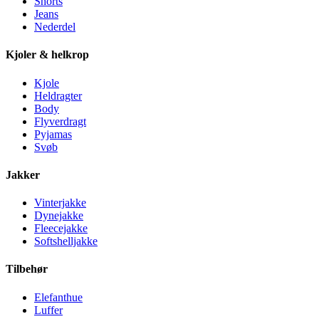
Shorts
Jeans
Nederdel
Kjoler & helkrop
Kjole
Heldragter
Body
Flyverdragt
Pyjamas
Svøb
Jakker
Vinterjakke
Dynejakke
Fleecejakke
Softshelljakke
Tilbehør
Elefanthue
Luffer