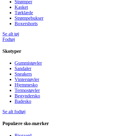
Strømper
Kasket
Tørklæde
Strømpebukser
Boxershorts
Se alt tøj
Fodtøj
Skotyper
Gummistøvler
Sandaler
Sneakers
Vinterstøvler
Hjemmesko
Termostøvler
Begyndersko
Badesko
Se alt fodtøj
Populære sko-mærker
Bisgaard