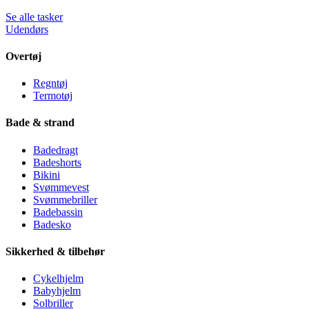
Se alle tasker
Udendørs
Overtøj
Regntøj
Termotøj
Bade & strand
Badedragt
Badeshorts
Bikini
Svømmevest
Svømmebriller
Badebassin
Badesko
Sikkerhed & tilbehør
Cykelhjelm
Babyhjelm
Solbriller