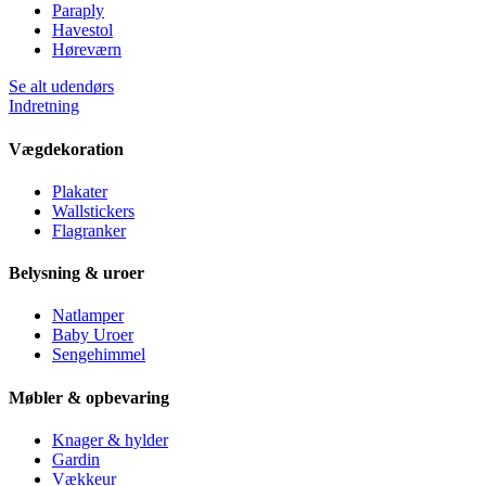
Paraply
Havestol
Høreværn
Se alt udendørs
Indretning
Vægdekoration
Plakater
Wallstickers
Flagranker
Belysning & uroer
Natlamper
Baby Uroer
Sengehimmel
Møbler & opbevaring
Knager & hylder
Gardin
Vækkeur