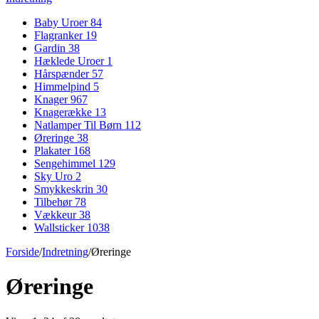
Baby Uroer
84
Flagranker
19
Gardin
38
Hæklede Uroer
1
Hårspænder
57
Himmelpind
5
Knager
967
Knagerække
13
Natlamper Til Børn
112
Øreringe
38
Plakater
168
Sengehimmel
129
Sky Uro
2
Smykkeskrin
30
Tilbehør
78
Vækkeur
38
Wallsticker
1038
Forside
/
Indretning
/
Øreringe
Øreringe