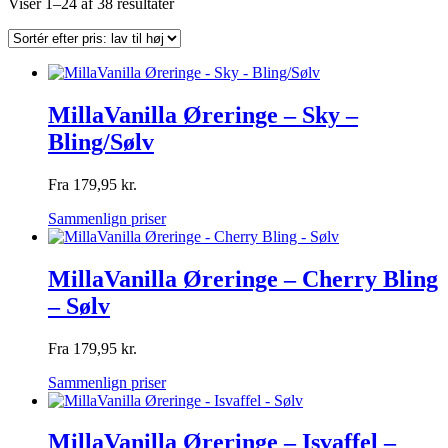
Sorteret
Viser 1–24 af 38 resultater
efter
pris:
lav
til
høj
MillaVanilla Øreringe – Sky –
Bling/Sølv
Fra
179,95
kr.
Sammenlign priser
MillaVanilla Øreringe – Cherry Bling
– Sølv
Fra
179,95
kr.
Sammenlign priser
MillaVanilla Øreringe – Isvaffel –