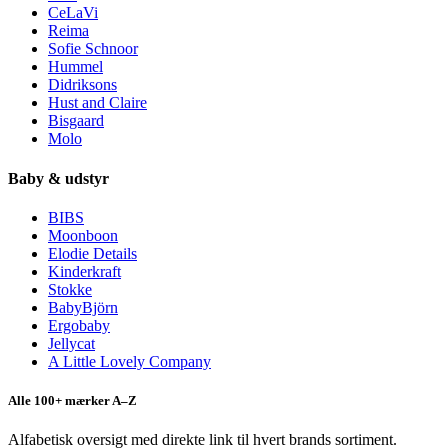
CeLaVi
Reima
Sofie Schnoor
Hummel
Didriksons
Hust and Claire
Bisgaard
Molo
Baby & udstyr
BIBS
Moonboon
Elodie Details
Kinderkraft
Stokke
BabyBjörn
Ergobaby
Jellycat
A Little Lovely Company
Alle 100+ mærker A–Z
Alfabetisk oversigt med direkte link til hvert brands sortiment.