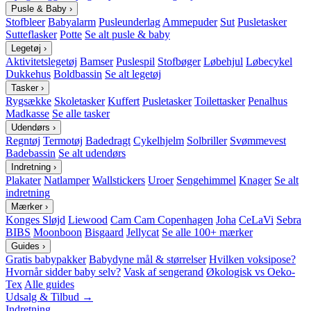
Pusle & Baby
›
Stofbleer
Babyalarm
Pusleunderlag
Ammepuder
Sut
Pusletasker
Sutteflasker
Potte
Se alt pusle & baby
Legetøj
›
Aktivitetslegetøj
Bamser
Puslespil
Stofbøger
Løbehjul
Løbecykel
Dukkehus
Boldbassin
Se alt legetøj
Tasker
›
Rygsække
Skoletasker
Kuffert
Pusletasker
Toilettasker
Penalhus
Madkasse
Se alle tasker
Udendørs
›
Regntøj
Termotøj
Badedragt
Cykelhjelm
Solbriller
Svømmevest
Badebassin
Se alt udendørs
Indretning
›
Plakater
Natlamper
Wallstickers
Uroer
Sengehimmel
Knager
Se alt
indretning
Mærker
›
Konges Sløjd
Liewood
Cam Cam Copenhagen
Joha
CeLaVi
Sebra
BIBS
Moonboon
Bisgaard
Jellycat
Se alle 100+ mærker
Guides
›
Gratis babypakker
Babydyne mål & størrelser
Hvilken voksipose?
Hvornår sidder baby selv?
Vask af sengerand
Økologisk vs Oeko-
Tex
Alle guides
Udsalg & Tilbud →
Indretning