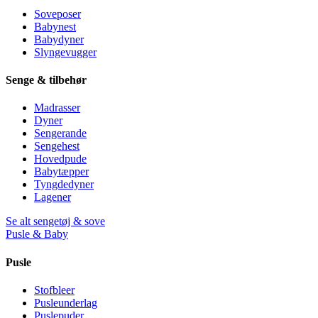
Soveposer
Babynest
Babydyner
Slyngevugger
Senge & tilbehør
Madrasser
Dyner
Sengerande
Sengehest
Hovedpude
Babytæpper
Tyngdedyner
Lagener
Se alt sengetøj & sove
Pusle & Baby
Pusle
Stofbleer
Pusleunderlag
Puslepuder