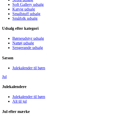
Soft Gallery udsalg
Katvig udsalg
Smallstuff udsalg
Småfolk udsalg
Udsalg efter kategori
Børneudstyr udsalg
Nattøj udsalg
Sengerande udsalg
Sæson
Julekalender til børn
Jul
Julekalendere
Julekalender til børn
Alt til jul
Jul efter mærke