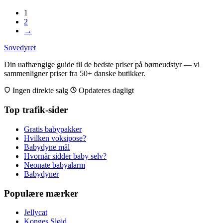
1
2
→
Sovedyret
Din uafhængige guide til de bedste priser på børneudstyr — vi
sammenligner priser fra 50+ danske butikker.
Ingen direkte salg
Opdateres dagligt
Top trafik-sider
Gratis babypakker
Hvilken voksipose?
Babydyne mål
Hvornår sidder baby selv?
Neonate babyalarm
Babydyner
Populære mærker
Jellycat
Konges Sløjd