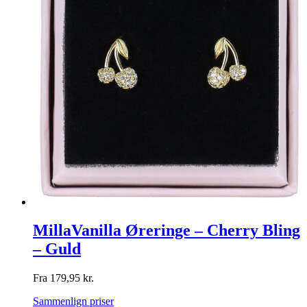
MillaVanilla Øreringe – Cherry Bling
– Guld
Fra
179,95
kr.
Sammenlign priser