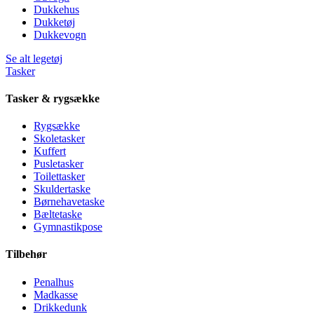
Dukkehus
Dukketøj
Dukkevogn
Se alt legetøj
Tasker
Tasker & rygsække
Rygsække
Skoletasker
Kuffert
Pusletasker
Toilettasker
Skuldertaske
Børnehavetaske
Bæltetaske
Gymnastikpose
Tilbehør
Penalhus
Madkasse
Drikkedunk