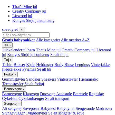
That’s Mine jul
Creativ Company jul
Liewood jul
Konges Sløjd juleophæng
sove
dyret
×
Gratis babypakker
Alle kategorier
Alle mærker A–Z
Jul
›
Julekalender til børn
That’s Mine jul
Creativ Company jul
Liewood
jul
Konges Sløjd juleophæng
Se alt til jul
Tøj
›
T-shirt
Bukser
Kjole
Heldragter
Body
Bluse
Leggings
Vinterjakke
Fleecejakke
Pyjamas
Se alt tøj
Fodtøj
›
Gummistøvler
Sandaler
Sneakers
Vinterstøvler
Hjemmesko
Termostøvler
Se alt fodtøj
Barnevogne
›
Barnevogne
Klapvogn
Duovogn
Autostole
Bæresele
Regnslag
Cykelstol
Cykelanhænger
Se alt transport
Sengetøj
›
Alt sengetøj
Soveposer
Babynest
Babydyner
Sengerande
Madrasser
Slyngevugger
Tyngdedyner
Se alt sengetøj & sove