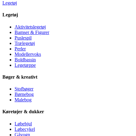
Legetøj
Legetøj
Aktivitetslegetøj
Bamser & Figurer
Puslespil
Trælegetøj
Perler
Modellervoks
Boldbassin
Legetæppe
Bøger & kreativt
Stofbøger
Børnebog
Malebog
Køretøjer & dukker
Løbehjul
Løbecykel
Gåvogn