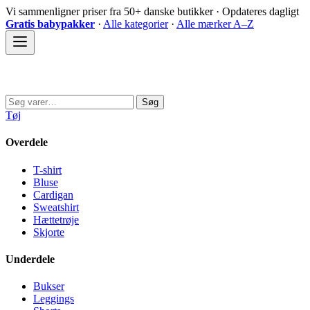
Spring
Vi sammenligner priser fra 50+ danske butikker · Opdateres dagligt
til
Gratis babypakker
·
Alle kategorier
·
Alle mærker A–Z
indhold
Sovedyret
Søg
Søg
efter:
Tøj
Overdele
T-shirt
Bluse
Cardigan
Sweatshirt
Hættetrøje
Skjorte
Underdele
Bukser
Leggings