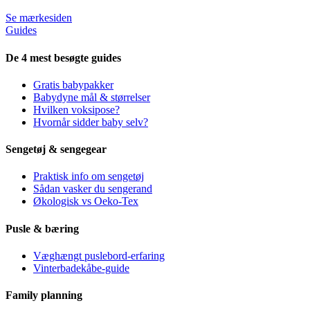
Se mærkesiden
Guides
De 4 mest besøgte guides
Gratis babypakker
Babydyne mål & størrelser
Hvilken voksipose?
Hvornår sidder baby selv?
Sengetøj & sengegear
Praktisk info om sengetøj
Sådan vasker du sengerand
Økologisk vs Oeko-Tex
Pusle & bæring
Væghængt puslebord-erfaring
Vinterbadekåbe-guide
Family planning