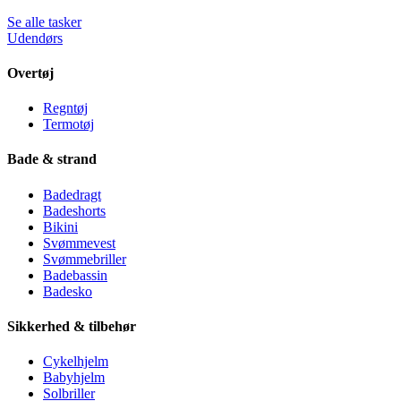
Se alle tasker
Udendørs
Overtøj
Regntøj
Termotøj
Bade & strand
Badedragt
Badeshorts
Bikini
Svømmevest
Svømmebriller
Badebassin
Badesko
Sikkerhed & tilbehør
Cykelhjelm
Babyhjelm
Solbriller