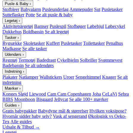
Pusle & Baby
›
Stofbleer
Babyalarm
Pusleunderlag
Ammepuder
Sut
Pusletasker
Sutteflasker
Potte
Se alt pusle & baby
Legetøj
›
Aktivitetslegetøj
Bamser
Puslespil
Stofbøger
Løbehjul
Løbecykel
Dukkehus
Boldbassin
Se alt legetøj
Tasker
›
Rygsække
Skoletasker
Kuffert
Pusletasker
Toilettasker
Penalhus
Madkasse
Se alle tasker
Udendørs
›
Regntøj
Termotøj
Badedragt
Cykelhjelm
Solbriller
Svømmevest
Badebassin
Se alt udendørs
Indretning
›
Plakater
Natlamper
Wallstickers
Uroer
Sengehimmel
Knager
Se alt
indretning
Mærker
›
Konges Sløjd
Liewood
Cam Cam Copenhagen
Joha
CeLaVi
Sebra
BIBS
Moonboon
Bisgaard
Jellycat
Se alle 100+ mærker
Guides
›
Gratis babypakker
Babydyne mål & størrelser
Hvilken voksipose?
Hvornår sidder baby selv?
Vask af sengerand
Økologisk vs Oeko-
Tex
Alle guides
Udsalg & Tilbud →
Legetøj