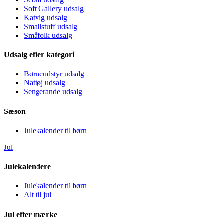
Soft Gallery udsalg
Katvig udsalg
Smallstuff udsalg
Småfolk udsalg
Udsalg efter kategori
Børneudstyr udsalg
Nattøj udsalg
Sengerande udsalg
Sæson
Julekalender til børn
Jul
Julekalendere
Julekalender til børn
Alt til jul
Jul efter mærke