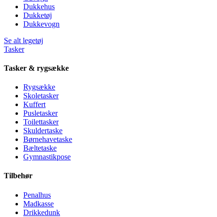
Dukkehus
Dukketøj
Dukkevogn
Se alt legetøj
Tasker
Tasker & rygsække
Rygsække
Skoletasker
Kuffert
Pusletasker
Toilettasker
Skuldertaske
Børnehavetaske
Bæltetaske
Gymnastikpose
Tilbehør
Penalhus
Madkasse
Drikkedunk