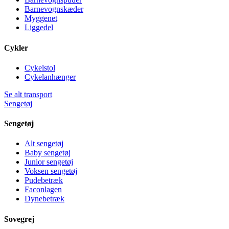
Barnevognskæder
Myggenet
Liggedel
Cykler
Cykelstol
Cykelanhænger
Se alt transport
Sengetøj
Sengetøj
Alt sengetøj
Baby sengetøj
Junior sengetøj
Voksen sengetøj
Pudebetræk
Faconlagen
Dynebetræk
Sovegrej