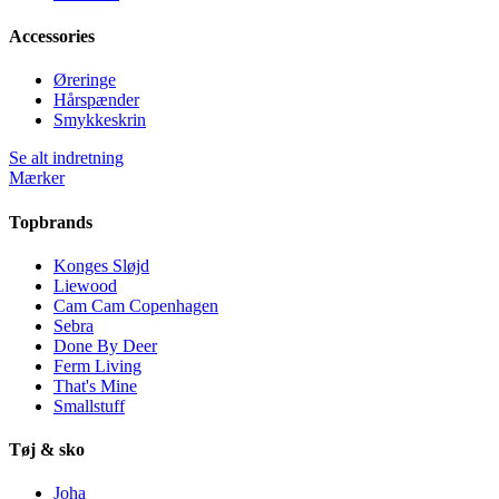
Accessories
Øreringe
Hårspænder
Smykkeskrin
Se alt indretning
Mærker
Topbrands
Konges Sløjd
Liewood
Cam Cam Copenhagen
Sebra
Done By Deer
Ferm Living
That's Mine
Smallstuff
Tøj & sko
Joha