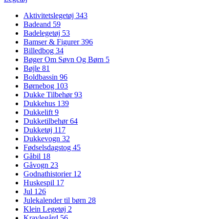
Aktivitetslegetøj
343
Badeand
59
Badelegetøj
53
Bamser & Figurer
396
Billedbog
34
Bøger Om Søvn Og Børn
5
Bøjle
81
Boldbassin
96
Børnebog
103
Dukke Tilbehør
93
Dukkehus
139
Dukkelift
9
Dukketilbehør
64
Dukketøj
117
Dukkevogn
32
Fødselsdagstog
45
Gåbil
18
Gåvogn
23
Godnathistorier
12
Huskespil
17
Jul
126
Julekalender til børn
28
Klein Legetøj
2
Kravlegård
56