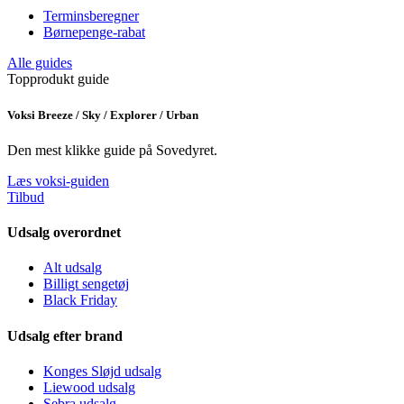
Terminsberegner
Børnepenge-rabat
Alle guides
Topprodukt guide
Voksi Breeze / Sky / Explorer / Urban
Den mest klikke guide på Sovedyret.
Læs voksi-guiden
Tilbud
Udsalg overordnet
Alt udsalg
Billigt sengetøj
Black Friday
Udsalg efter brand
Konges Sløjd udsalg
Liewood udsalg
Sebra udsalg