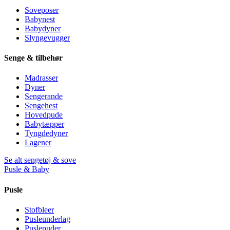
Soveposer
Babynest
Babydyner
Slyngevugger
Senge & tilbehør
Madrasser
Dyner
Sengerande
Sengehest
Hovedpude
Babytæpper
Tyngdedyner
Lagener
Se alt sengetøj & sove
Pusle & Baby
Pusle
Stofbleer
Pusleunderlag
Puslepuder