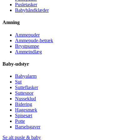
Pusletasker
Babyhåndklæder
Amning
Ammepuder
Ammepude-betræk
Brystpumpe
Ammeindlæg
Baby-udstyr
Babyalarm
Sut
Sutteflasker
Suttesnor
Nusseklud
Bidering
Hagesmæk
Spisesæt
Potte
Barselsgaver
Se alt pusle & baby