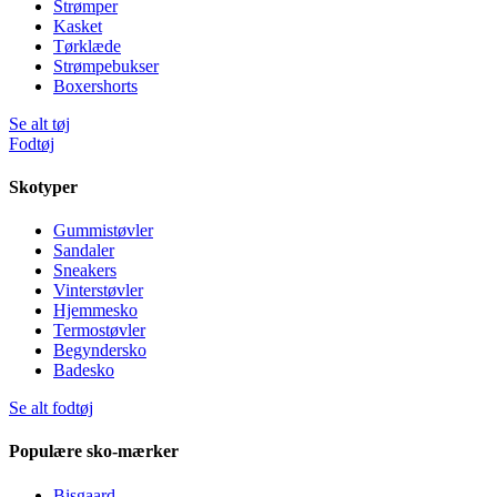
Strømper
Kasket
Tørklæde
Strømpebukser
Boxershorts
Se alt tøj
Fodtøj
Skotyper
Gummistøvler
Sandaler
Sneakers
Vinterstøvler
Hjemmesko
Termostøvler
Begyndersko
Badesko
Se alt fodtøj
Populære sko-mærker
Bisgaard