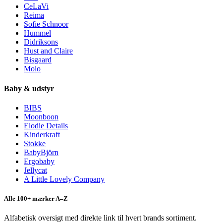
CeLaVi
Reima
Sofie Schnoor
Hummel
Didriksons
Hust and Claire
Bisgaard
Molo
Baby & udstyr
BIBS
Moonboon
Elodie Details
Kinderkraft
Stokke
BabyBjörn
Ergobaby
Jellycat
A Little Lovely Company
Alle 100+ mærker A–Z
Alfabetisk oversigt med direkte link til hvert brands sortiment.