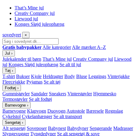
That’s Mine jul
Creativ Company jul
Liewood jul
Konges Sløjd juleophæng
sove
dyret
×
Gratis babypakker
Alle kategorier
Alle mærker A–Z
Jul
›
Julekalender til børn
That’s Mine jul
Creativ Company jul
Liewood
jul
Konges Sløjd juleophæng
Se alt til jul
Tøj
›
T-shirt
Bukser
Kjole
Heldragter
Body
Bluse
Leggings
Vinterjakke
Fleecejakke
Pyjamas
Se alt tøj
Fodtøj
›
Gummistøvler
Sandaler
Sneakers
Vinterstøvler
Hjemmesko
Termostøvler
Se alt fodtøj
Barnevogne
›
Barnevogne
Klapvogn
Duovogn
Autostole
Bæresele
Regnslag
Cykelstol
Cykelanhænger
Se alt transport
Sengetøj
›
Alt sengetøj
Soveposer
Babynest
Babydyner
Sengerande
Madrasser
Slyngevugger
Tyngdedyner
Se alt sengetøj & sove