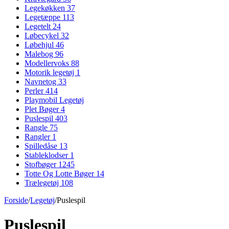
Legekøkken
37
Legetæppe
113
Legetelt
24
Løbecykel
32
Løbehjul
46
Malebog
96
Modellervoks
88
Motorik legetøj
1
Navnetog
33
Perler
414
Playmobil Legetøj
Plet Bøger
4
Puslespil
403
Rangle
75
Rangler
1
Spilledåse
13
Stableklodser
1
Stofbøger
1245
Totte Og Lotte Bøger
14
Trælegetøj
108
Forside
/
Legetøj
/
Puslespil
Puslespil