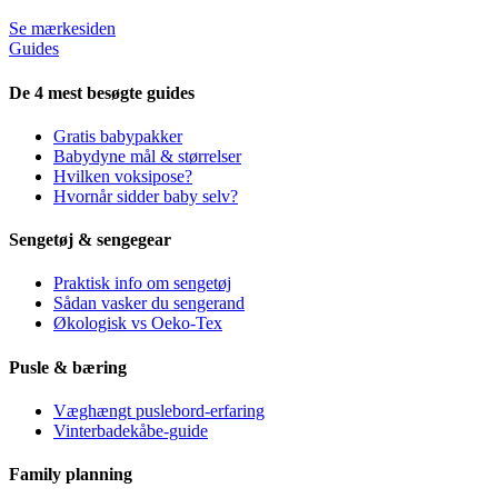
Se mærkesiden
Guides
De 4 mest besøgte guides
Gratis babypakker
Babydyne mål & størrelser
Hvilken voksipose?
Hvornår sidder baby selv?
Sengetøj & sengegear
Praktisk info om sengetøj
Sådan vasker du sengerand
Økologisk vs Oeko-Tex
Pusle & bæring
Væghængt puslebord-erfaring
Vinterbadekåbe-guide
Family planning