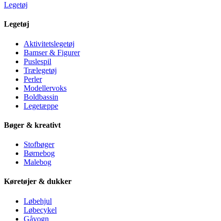
Legetøj
Legetøj
Aktivitetslegetøj
Bamser & Figurer
Puslespil
Trælegetøj
Perler
Modellervoks
Boldbassin
Legetæppe
Bøger & kreativt
Stofbøger
Børnebog
Malebog
Køretøjer & dukker
Løbehjul
Løbecykel
Gåvogn