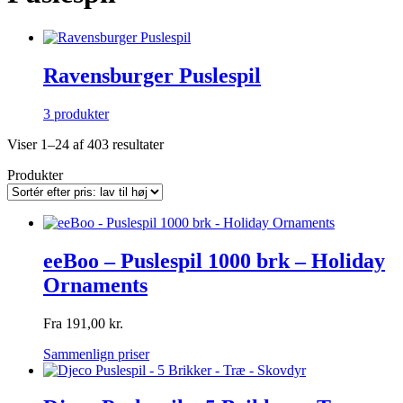
Ravensburger Puslespil
3 produkter
Sorteret
Viser 1–24 af 403 resultater
efter
Produkter
pris:
lav
til
høj
eeBoo – Puslespil 1000 brk – Holiday
Ornaments
Fra
191,00
kr.
Sammenlign priser