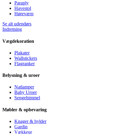
Paraply
Havestol
Høreværn
Se alt udendørs
Indretning
Vægdekoration
Plakater
Wallstickers
Flagranker
Belysning & uroer
Natlamper
Baby Uroer
Sengehimmel
Møbler & opbevaring
Knager & hylder
Gardin
Vækkeur