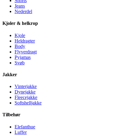
Shorts
Jeans
Nederdel
Kjoler & helkrop
Kjole
Heldragter
Body
Flyverdragt
Pyjamas
Svøb
Jakker
Vinterjakke
Dynejakke
Fleecejakke
Softshelljakke
Tilbehør
Elefanthue
Luffer