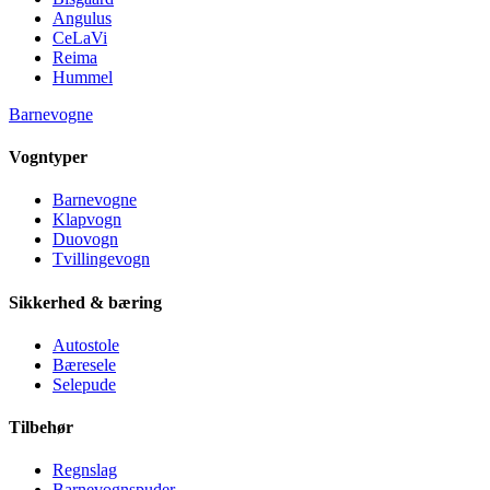
Angulus
CeLaVi
Reima
Hummel
Barnevogne
Vogntyper
Barnevogne
Klapvogn
Duovogn
Tvillingevogn
Sikkerhed & bæring
Autostole
Bæresele
Selepude
Tilbehør
Regnslag
Barnevognspuder