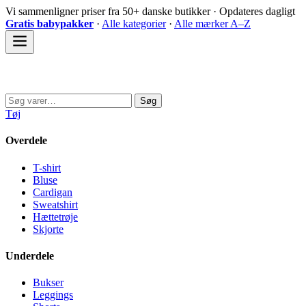
Spring
Vi sammenligner priser fra 50+ danske butikker · Opdateres dagligt
til
Gratis babypakker
·
Alle kategorier
·
Alle mærker A–Z
indhold
Sovedyret
Søg
Søg
efter:
Tøj
Overdele
T-shirt
Bluse
Cardigan
Sweatshirt
Hættetrøje
Skjorte
Underdele
Bukser
Leggings