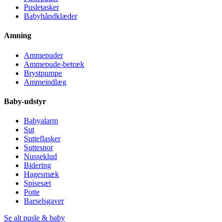
Pusletasker
Babyhåndklæder
Amning
Ammepuder
Ammepude-betræk
Brystpumpe
Ammeindlæg
Baby-udstyr
Babyalarm
Sut
Sutteflasker
Suttesnor
Nusseklud
Bidering
Hagesmæk
Spisesæt
Potte
Barselsgaver
Se alt pusle & baby