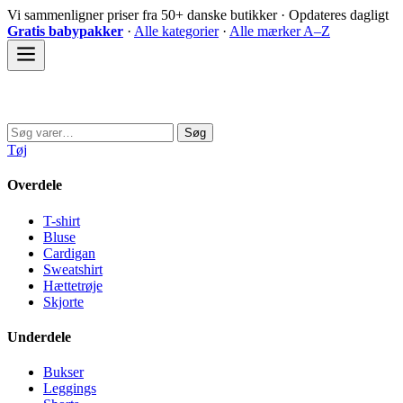
Spring
Vi sammenligner priser fra 50+ danske butikker · Opdateres dagligt
til
Gratis babypakker
·
Alle kategorier
·
Alle mærker A–Z
indhold
Sovedyret
Søg
Søg
efter:
Tøj
Overdele
T-shirt
Bluse
Cardigan
Sweatshirt
Hættetrøje
Skjorte
Underdele
Bukser
Leggings