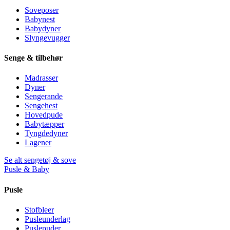
Soveposer
Babynest
Babydyner
Slyngevugger
Senge & tilbehør
Madrasser
Dyner
Sengerande
Sengehest
Hovedpude
Babytæpper
Tyngdedyner
Lagener
Se alt sengetøj & sove
Pusle & Baby
Pusle
Stofbleer
Pusleunderlag
Puslepuder