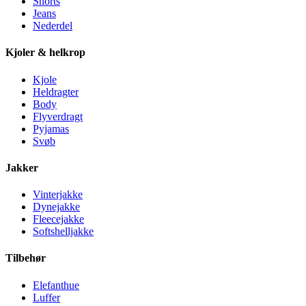
Shorts
Jeans
Nederdel
Kjoler & helkrop
Kjole
Heldragter
Body
Flyverdragt
Pyjamas
Svøb
Jakker
Vinterjakke
Dynejakke
Fleecejakke
Softshelljakke
Tilbehør
Elefanthue
Luffer