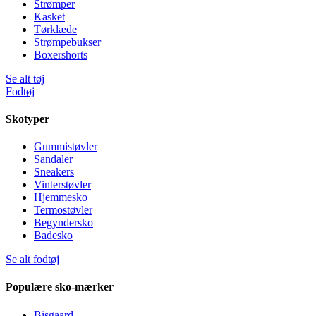
Strømper
Kasket
Tørklæde
Strømpebukser
Boxershorts
Se alt tøj
Fodtøj
Skotyper
Gummistøvler
Sandaler
Sneakers
Vinterstøvler
Hjemmesko
Termostøvler
Begyndersko
Badesko
Se alt fodtøj
Populære sko-mærker
Bisgaard