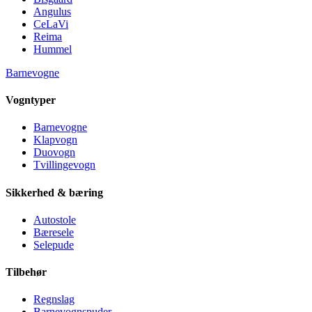
Angulus
CeLaVi
Reima
Hummel
Barnevogne
Vogntyper
Barnevogne
Klapvogn
Duovogn
Tvillingevogn
Sikkerhed & bæring
Autostole
Bæresele
Selepude
Tilbehør
Regnslag
Barnevognspuder