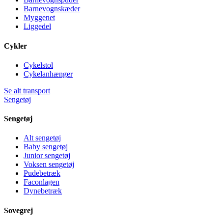
Barnevognskæder
Myggenet
Liggedel
Cykler
Cykelstol
Cykelanhænger
Se alt transport
Sengetøj
Sengetøj
Alt sengetøj
Baby sengetøj
Junior sengetøj
Voksen sengetøj
Pudebetræk
Faconlagen
Dynebetræk
Sovegrej