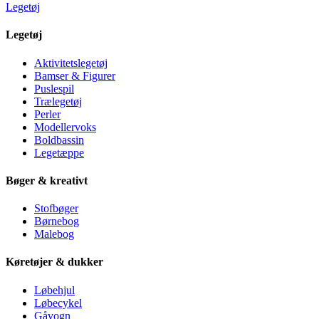
Legetøj
Legetøj
Aktivitetslegetøj
Bamser & Figurer
Puslespil
Trælegetøj
Perler
Modellervoks
Boldbassin
Legetæppe
Bøger & kreativt
Stofbøger
Børnebog
Malebog
Køretøjer & dukker
Løbehjul
Løbecykel
Gåvogn