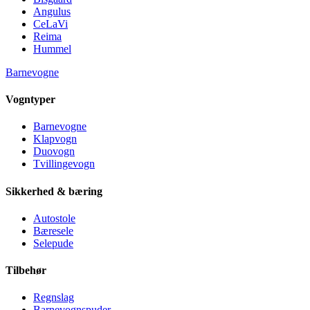
Angulus
CeLaVi
Reima
Hummel
Barnevogne
Vogntyper
Barnevogne
Klapvogn
Duovogn
Tvillingevogn
Sikkerhed & bæring
Autostole
Bæresele
Selepude
Tilbehør
Regnslag
Barnevognspuder