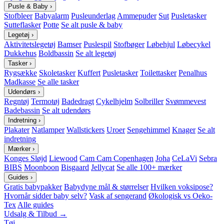
Pusle & Baby
›
Stofbleer
Babyalarm
Pusleunderlag
Ammepuder
Sut
Pusletasker
Sutteflasker
Potte
Se alt pusle & baby
Legetøj
›
Aktivitetslegetøj
Bamser
Puslespil
Stofbøger
Løbehjul
Løbecykel
Dukkehus
Boldbassin
Se alt legetøj
Tasker
›
Rygsække
Skoletasker
Kuffert
Pusletasker
Toilettasker
Penalhus
Madkasse
Se alle tasker
Udendørs
›
Regntøj
Termotøj
Badedragt
Cykelhjelm
Solbriller
Svømmevest
Badebassin
Se alt udendørs
Indretning
›
Plakater
Natlamper
Wallstickers
Uroer
Sengehimmel
Knager
Se alt
indretning
Mærker
›
Konges Sløjd
Liewood
Cam Cam Copenhagen
Joha
CeLaVi
Sebra
BIBS
Moonboon
Bisgaard
Jellycat
Se alle 100+ mærker
Guides
›
Gratis babypakker
Babydyne mål & størrelser
Hvilken voksipose?
Hvornår sidder baby selv?
Vask af sengerand
Økologisk vs Oeko-
Tex
Alle guides
Udsalg & Tilbud →
Tøj