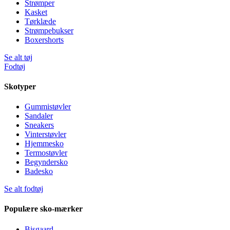
Strømper
Kasket
Tørklæde
Strømpebukser
Boxershorts
Se alt tøj
Fodtøj
Skotyper
Gummistøvler
Sandaler
Sneakers
Vinterstøvler
Hjemmesko
Termostøvler
Begyndersko
Badesko
Se alt fodtøj
Populære sko-mærker
Bisgaard