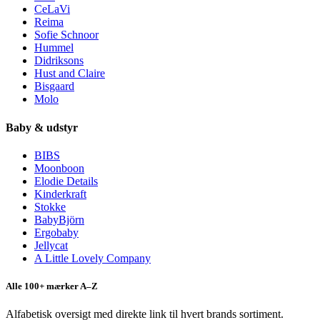
CeLaVi
Reima
Sofie Schnoor
Hummel
Didriksons
Hust and Claire
Bisgaard
Molo
Baby & udstyr
BIBS
Moonboon
Elodie Details
Kinderkraft
Stokke
BabyBjörn
Ergobaby
Jellycat
A Little Lovely Company
Alle 100+ mærker A–Z
Alfabetisk oversigt med direkte link til hvert brands sortiment.