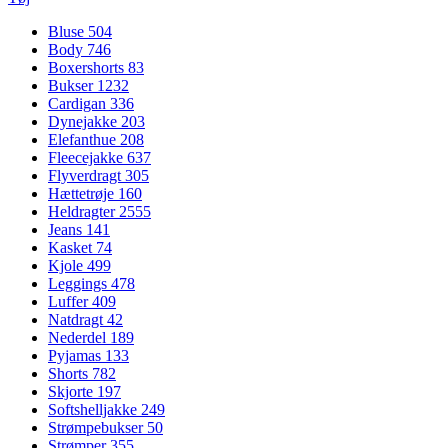
Bluse
504
Body
746
Boxershorts
83
Bukser
1232
Cardigan
336
Dynejakke
203
Elefanthue
208
Fleecejakke
637
Flyverdragt
305
Hættetrøje
160
Heldragter
2555
Jeans
141
Kasket
74
Kjole
499
Leggings
478
Luffer
409
Natdragt
42
Nederdel
189
Pyjamas
133
Shorts
782
Skjorte
197
Softshelljakke
249
Strømpebukser
50
Strømper
355