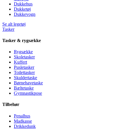
Dukkehus
Dukketøj
Dukkevogn
Se alt legetøj
Tasker
Tasker & rygsække
Rygsække
Skoletasker
Kuffert
Pusletasker
Toilettasker
Skuldertaske
Børnehavetaske
Bæltetaske
Gymnastikpose
Tilbehør
Penalhus
Madkasse
Drikkedunk