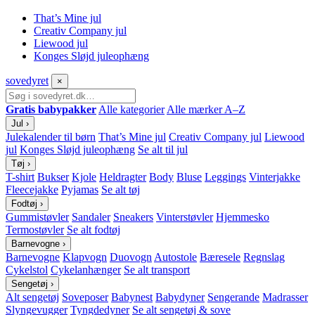
That’s Mine jul
Creativ Company jul
Liewood jul
Konges Sløjd juleophæng
sove
dyret
×
Gratis babypakker
Alle kategorier
Alle mærker A–Z
Jul
›
Julekalender til børn
That’s Mine jul
Creativ Company jul
Liewood
jul
Konges Sløjd juleophæng
Se alt til jul
Tøj
›
T-shirt
Bukser
Kjole
Heldragter
Body
Bluse
Leggings
Vinterjakke
Fleecejakke
Pyjamas
Se alt tøj
Fodtøj
›
Gummistøvler
Sandaler
Sneakers
Vinterstøvler
Hjemmesko
Termostøvler
Se alt fodtøj
Barnevogne
›
Barnevogne
Klapvogn
Duovogn
Autostole
Bæresele
Regnslag
Cykelstol
Cykelanhænger
Se alt transport
Sengetøj
›
Alt sengetøj
Soveposer
Babynest
Babydyner
Sengerande
Madrasser
Slyngevugger
Tyngdedyner
Se alt sengetøj & sove