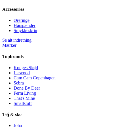
Accessories
Øreringe
Hårspænder
Smykkeskrin
Se alt indretning
Mærker
Topbrands
Konges Sløjd
Liewood
Cam Cam Copenhagen
Sebra
Done By Deer
Ferm Living
That's Mine
Smallstuff
Tøj & sko
Joha