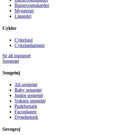
Barnevognskæder
Myggenet
Liggedel
Cykler
Cykelstol
Cykelanhænger
Se alt transport
Sengetøj
Sengetøj
Alt sengetøj
Baby sengetøj
Junior sengetøj
Voksen sengetøj
Pudebetræk
Faconlagen
Dynebetræk
Sovegrej