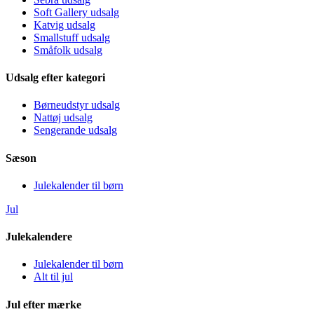
Soft Gallery udsalg
Katvig udsalg
Smallstuff udsalg
Småfolk udsalg
Udsalg efter kategori
Børneudstyr udsalg
Nattøj udsalg
Sengerande udsalg
Sæson
Julekalender til børn
Jul
Julekalendere
Julekalender til børn
Alt til jul
Jul efter mærke