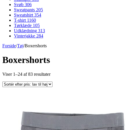
Svøb
306
Sweatpants
205
Sweatshirt
354
T-shirt
1160
Tørklæde
105
Udklædning
313
Vinterjakke
284
Forside
/
Tøj
/
Boxershorts
Boxershorts
Sorteret
Viser 1–24 af 83 resultater
efter
pris:
lav
til
høj