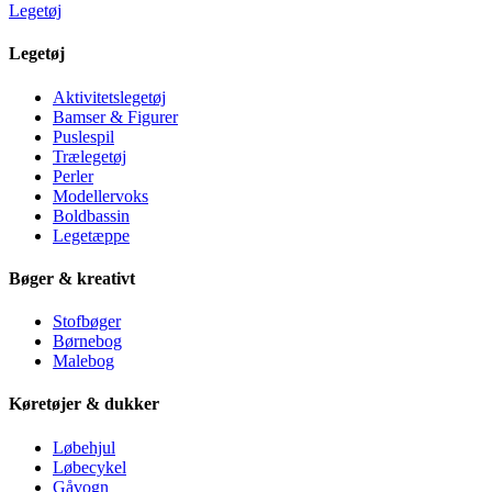
Legetøj
Legetøj
Aktivitetslegetøj
Bamser & Figurer
Puslespil
Trælegetøj
Perler
Modellervoks
Boldbassin
Legetæppe
Bøger & kreativt
Stofbøger
Børnebog
Malebog
Køretøjer & dukker
Løbehjul
Løbecykel
Gåvogn