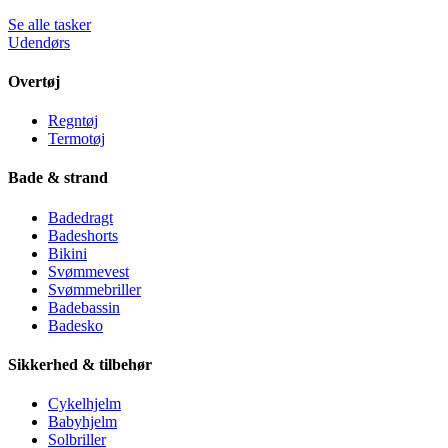
Se alle tasker
Udendørs
Overtøj
Regntøj
Termotøj
Bade & strand
Badedragt
Badeshorts
Bikini
Svømmevest
Svømmebriller
Badebassin
Badesko
Sikkerhed & tilbehør
Cykelhjelm
Babyhjelm
Solbriller