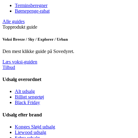
Terminsberegner
Børnepenge-rabat
Alle guides
Topprodukt guide
Voksi Breeze / Sky / Explorer / Urban
Den mest klikke guide på Sovedyret.
Læs voksi-guiden
Tilbud
Udsalg overordnet
Alt udsalg
Billigt sengetøj
Black Friday
Udsalg efter brand
Konges Sløjd udsalg
Liewood udsalg
Sebra udsalg