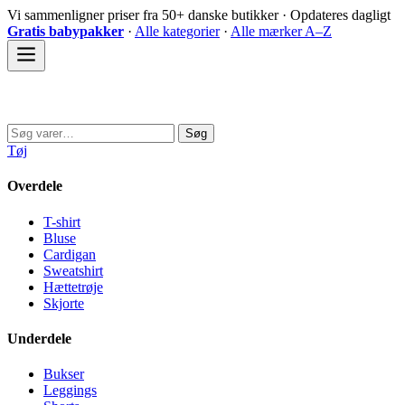
Spring
Vi sammenligner priser fra 50+ danske butikker · Opdateres dagligt
til
Gratis babypakker
·
Alle kategorier
·
Alle mærker A–Z
indhold
Sovedyret
Søg
Søg
efter:
Tøj
Overdele
T-shirt
Bluse
Cardigan
Sweatshirt
Hættetrøje
Skjorte
Underdele
Bukser
Leggings