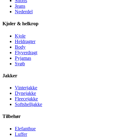
Shorts
Jeans
Nederdel
Kjoler & helkrop
Kjole
Heldragter
Body
Flyverdragt
Pyjamas
Svøb
Jakker
Vinterjakke
Dynejakke
Fleecejakke
Softshelljakke
Tilbehør
Elefanthue
Luffer