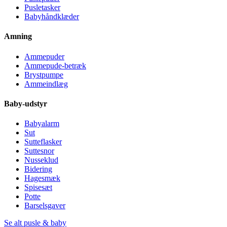
Pusletasker
Babyhåndklæder
Amning
Ammepuder
Ammepude-betræk
Brystpumpe
Ammeindlæg
Baby-udstyr
Babyalarm
Sut
Sutteflasker
Suttesnor
Nusseklud
Bidering
Hagesmæk
Spisesæt
Potte
Barselsgaver
Se alt pusle & baby