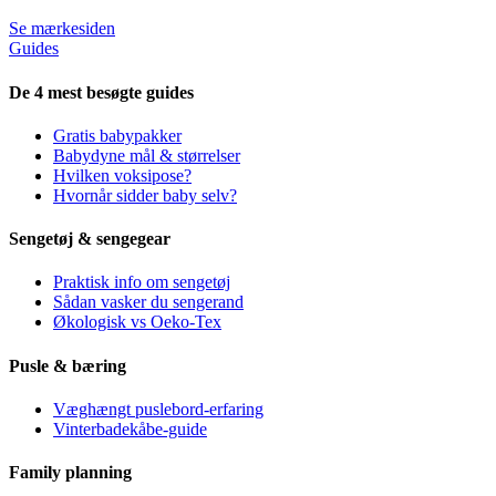
Se mærkesiden
Guides
De 4 mest besøgte guides
Gratis babypakker
Babydyne mål & størrelser
Hvilken voksipose?
Hvornår sidder baby selv?
Sengetøj & sengegear
Praktisk info om sengetøj
Sådan vasker du sengerand
Økologisk vs Oeko-Tex
Pusle & bæring
Væghængt puslebord-erfaring
Vinterbadekåbe-guide
Family planning