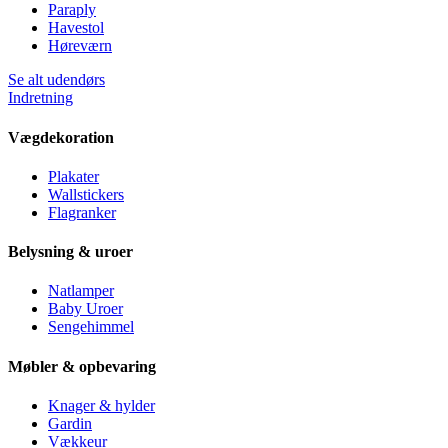
Paraply
Havestol
Høreværn
Se alt udendørs
Indretning
Vægdekoration
Plakater
Wallstickers
Flagranker
Belysning & uroer
Natlamper
Baby Uroer
Sengehimmel
Møbler & opbevaring
Knager & hylder
Gardin
Vækkeur