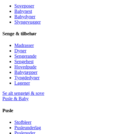
Soveposer
Babynest
Babydyner
Slyngevugger
Senge & tilbehør
Madrasser
Dyner
Sengerande
Sengehest
Hovedpude
Babytæpper
Tyngdedyner
Lagener
Se alt sengetøj & sove
Pusle & Baby
Pusle
Stofbleer
Pusleunderlag
Puslepuder