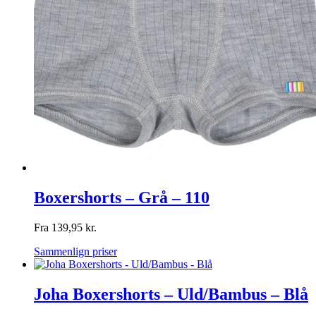
Boxershorts – Grå – 110
Fra
139,95
kr.
Sammenlign priser
Joha Boxershorts – Uld/Bambus – Blå