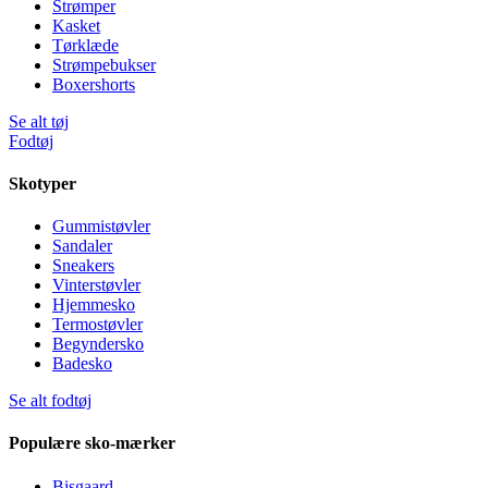
Strømper
Kasket
Tørklæde
Strømpebukser
Boxershorts
Se alt tøj
Fodtøj
Skotyper
Gummistøvler
Sandaler
Sneakers
Vinterstøvler
Hjemmesko
Termostøvler
Begyndersko
Badesko
Se alt fodtøj
Populære sko-mærker
Bisgaard