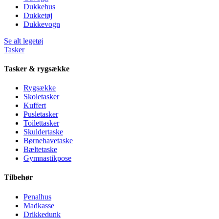
Dukkehus
Dukketøj
Dukkevogn
Se alt legetøj
Tasker
Tasker & rygsække
Rygsække
Skoletasker
Kuffert
Pusletasker
Toilettasker
Skuldertaske
Børnehavetaske
Bæltetaske
Gymnastikpose
Tilbehør
Penalhus
Madkasse
Drikkedunk