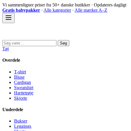
Spring
Vi sammenligner priser fra 50+ danske butikker · Opdateres dagligt
til
Gratis babypakker
·
Alle kategorier
·
Alle mærker A–Z
indhold
Sovedyret
Søg
Søg
efter:
Tøj
Overdele
T-shirt
Bluse
Cardigan
Sweatshirt
Hættetrøje
Skjorte
Underdele
Bukser
Leggings