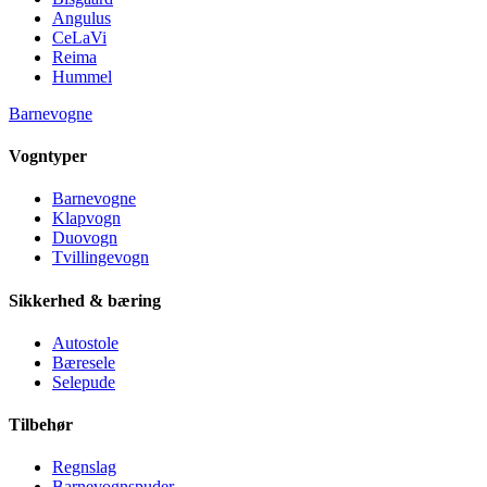
Angulus
CeLaVi
Reima
Hummel
Barnevogne
Vogntyper
Barnevogne
Klapvogn
Duovogn
Tvillingevogn
Sikkerhed & bæring
Autostole
Bæresele
Selepude
Tilbehør
Regnslag
Barnevognspuder