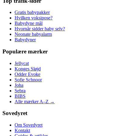
Top trafik-sider
Gratis babypakker
Hvilken voksipose?
Babydyne mål
Hvornår sidder baby selv?
Neonate babyalarm
Babydyner
Populære mærker
Jellycat
Konges Sløjd
Odder Evoke
Sofie Schnoor
Joha
Sebra
BIBS
Alle mærker A–Z →
Sovedyret
Om Sovedyret
Kontakt
Guides & artikler