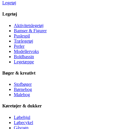
Legetøj
Legetøj
Aktivitetslegetøj
Bamser & Figurer
Puslespil
Trælegetøj
Perler
Modellervoks
Boldbassin
Legetæppe
Bøger & kreativt
Stofbøger
Børnebog
Malebog
Køretøjer & dukker
Løbehjul
Løbecykel
Gåvogn