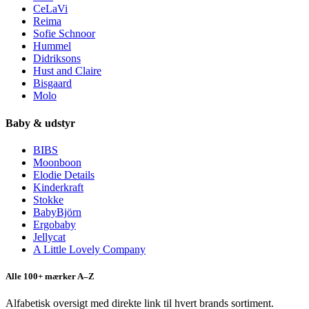
CeLaVi
Reima
Sofie Schnoor
Hummel
Didriksons
Hust and Claire
Bisgaard
Molo
Baby & udstyr
BIBS
Moonboon
Elodie Details
Kinderkraft
Stokke
BabyBjörn
Ergobaby
Jellycat
A Little Lovely Company
Alle 100+ mærker A–Z
Alfabetisk oversigt med direkte link til hvert brands sortiment.