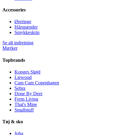
Accessories
Øreringe
Hårspænder
Smykkeskrin
Se alt indretning
Mærker
Topbrands
Konges Sløjd
Liewood
Cam Cam Copenhagen
Sebra
Done By Deer
Ferm Living
That's Mine
Smallstuff
Tøj & sko
Joha