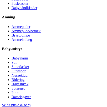
Pusletasker
Babyhåndklæder
Amning
Ammepuder
Ammepude-betræk
Brystpumpe
Ammeindlæg
Baby-udstyr
Babyalarm
Sut
Sutteflasker
Suttesnor
Nusseklud
Bidering
Hagesmæk
Spisesæt
Potte
Barselsgaver
Se alt pusle & baby