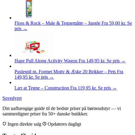
Floss & Rock – Male & Tegnemåtte – Jungle
Fra
59,00
kr.
Se
pris →
Hape Pull Along Activity Wagon
Fra
149,95
kr.
Se pris →
Puslespil m. Formet Motiv & Æske 20 Brikker – Pets
Fra
149,95
kr.
Se pris →
Lær at Tegne – Construction
Fra
119,95
kr.
Se pris →
Sovedyret
Din uafhængige guide til de bedste priser på børneudstyr — vi
sammenligner priser fra 50+ danske butikker.
Ingen direkte salg
Opdateres dagligt