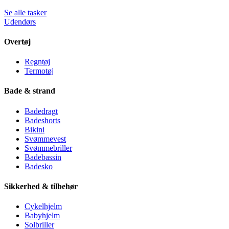
Se alle tasker
Udendørs
Overtøj
Regntøj
Termotøj
Bade & strand
Badedragt
Badeshorts
Bikini
Svømmevest
Svømmebriller
Badebassin
Badesko
Sikkerhed & tilbehør
Cykelhjelm
Babyhjelm
Solbriller