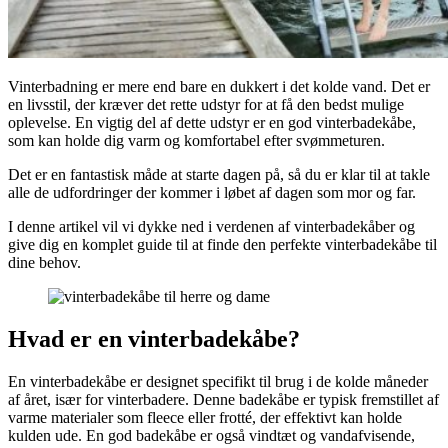
Vinterbadning er mere end bare en dukkert i det kolde vand. Det er
en livsstil, der kræver det rette udstyr for at få den bedst mulige
oplevelse. En vigtig del af dette udstyr er en god vinterbadekåbe,
som kan holde dig varm og komfortabel efter svømmeturen.
Det er en fantastisk måde at starte dagen på, så du er klar til at takle
alle de udfordringer der kommer i løbet af dagen som mor og far.
I denne artikel vil vi dykke ned i verdenen af vinterbadekåber og
give dig en komplet guide til at finde den perfekte vinterbadekåbe til
dine behov.
Hvad er en vinterbadekåbe?
En vinterbadekåbe er designet specifikt til brug i de kolde måneder
af året, især for vinterbadere. Denne badekåbe er typisk fremstillet af
varme materialer som fleece eller frotté, der effektivt kan holde
kulden ude. En god badekåbe er også vindtæt og vandafvisende,