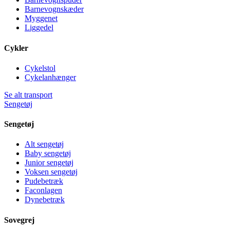
Barnevognskæder
Myggenet
Liggedel
Cykler
Cykelstol
Cykelanhænger
Se alt transport
Sengetøj
Sengetøj
Alt sengetøj
Baby sengetøj
Junior sengetøj
Voksen sengetøj
Pudebetræk
Faconlagen
Dynebetræk
Sovegrej