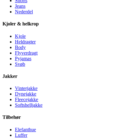
Shorts
Jeans
Nederdel
Kjoler & helkrop
Kjole
Heldragter
Body
Flyverdragt
Pyjamas
Svøb
Jakker
Vinterjakke
Dynejakke
Fleecejakke
Softshelljakke
Tilbehør
Elefanthue
Luffer