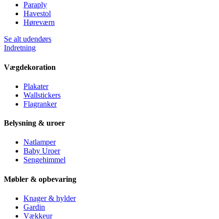
Paraply
Havestol
Høreværn
Se alt udendørs
Indretning
Vægdekoration
Plakater
Wallstickers
Flagranker
Belysning & uroer
Natlamper
Baby Uroer
Sengehimmel
Møbler & opbevaring
Knager & hylder
Gardin
Vækkeur