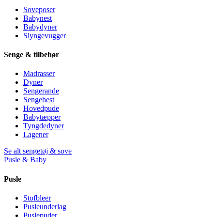
Soveposer
Babynest
Babydyner
Slyngevugger
Senge & tilbehør
Madrasser
Dyner
Sengerande
Sengehest
Hovedpude
Babytæpper
Tyngdedyner
Lagener
Se alt sengetøj & sove
Pusle & Baby
Pusle
Stofbleer
Pusleunderlag
Puslepuder