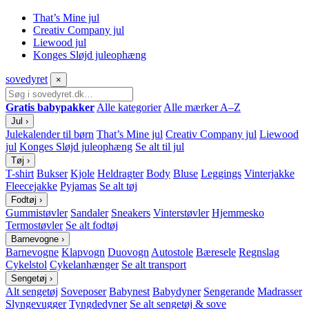
That’s Mine jul
Creativ Company jul
Liewood jul
Konges Sløjd juleophæng
sove
dyret
×
Gratis babypakker
Alle kategorier
Alle mærker A–Z
Jul
›
Julekalender til børn
That’s Mine jul
Creativ Company jul
Liewood
jul
Konges Sløjd juleophæng
Se alt til jul
Tøj
›
T-shirt
Bukser
Kjole
Heldragter
Body
Bluse
Leggings
Vinterjakke
Fleecejakke
Pyjamas
Se alt tøj
Fodtøj
›
Gummistøvler
Sandaler
Sneakers
Vinterstøvler
Hjemmesko
Termostøvler
Se alt fodtøj
Barnevogne
›
Barnevogne
Klapvogn
Duovogn
Autostole
Bæresele
Regnslag
Cykelstol
Cykelanhænger
Se alt transport
Sengetøj
›
Alt sengetøj
Soveposer
Babynest
Babydyner
Sengerande
Madrasser
Slyngevugger
Tyngdedyner
Se alt sengetøj & sove