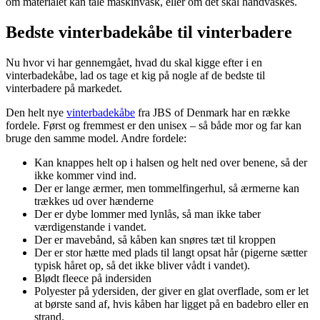
om materialet kan tåle maskinvask, eller om det skal håndvaskes.
Bedste vinterbadekåbe til vinterbadere
Nu hvor vi har gennemgået, hvad du skal kigge efter i en
vinterbadekåbe, lad os tage et kig på nogle af de bedste til
vinterbadere på markedet.
Den helt nye
vinterbadekåbe
fra JBS of Denmark har en række
fordele. Først og fremmest er den unisex – så både mor og far kan
bruge den samme model. Andre fordele:
Kan knappes helt op i halsen og helt ned over benene, så der
ikke kommer vind ind.
Der er lange ærmer, men tommelfingerhul, så ærmerne kan
trækkes ud over hænderne
Der er dybe lommer med lynlås, så man ikke taber
værdigenstande i vandet.
Der er mavebånd, så kåben kan snøres tæt til kroppen
Der er stor hætte med plads til langt opsat hår (pigerne sætter
typisk håret op, så det ikke bliver vådt i vandet).
Blødt fleece på indersiden
Polyester på ydersiden, der giver en glat overflade, som er let
at børste sand af, hvis kåben har ligget på en badebro eller en
strand.