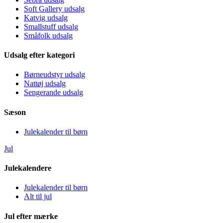
Soft Gallery udsalg
Katvig udsalg
Smallstuff udsalg
Småfolk udsalg
Udsalg efter kategori
Børneudstyr udsalg
Nattøj udsalg
Sengerande udsalg
Sæson
Julekalender til børn
Jul
Julekalendere
Julekalender til børn
Alt til jul
Jul efter mærke