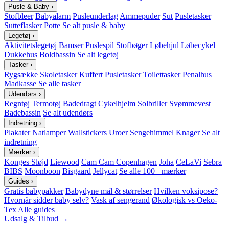
Pusle & Baby
›
Stofbleer
Babyalarm
Pusleunderlag
Ammepuder
Sut
Pusletasker
Sutteflasker
Potte
Se alt pusle & baby
Legetøj
›
Aktivitetslegetøj
Bamser
Puslespil
Stofbøger
Løbehjul
Løbecykel
Dukkehus
Boldbassin
Se alt legetøj
Tasker
›
Rygsække
Skoletasker
Kuffert
Pusletasker
Toilettasker
Penalhus
Madkasse
Se alle tasker
Udendørs
›
Regntøj
Termotøj
Badedragt
Cykelhjelm
Solbriller
Svømmevest
Badebassin
Se alt udendørs
Indretning
›
Plakater
Natlamper
Wallstickers
Uroer
Sengehimmel
Knager
Se alt
indretning
Mærker
›
Konges Sløjd
Liewood
Cam Cam Copenhagen
Joha
CeLaVi
Sebra
BIBS
Moonboon
Bisgaard
Jellycat
Se alle 100+ mærker
Guides
›
Gratis babypakker
Babydyne mål & størrelser
Hvilken voksipose?
Hvornår sidder baby selv?
Vask af sengerand
Økologisk vs Oeko-
Tex
Alle guides
Udsalg & Tilbud →