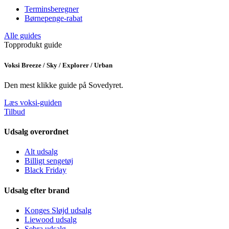
Terminsberegner
Børnepenge-rabat
Alle guides
Topprodukt guide
Voksi Breeze / Sky / Explorer / Urban
Den mest klikke guide på Sovedyret.
Læs voksi-guiden
Tilbud
Udsalg overordnet
Alt udsalg
Billigt sengetøj
Black Friday
Udsalg efter brand
Konges Sløjd udsalg
Liewood udsalg
Sebra udsalg