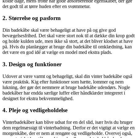
kolde dage, mens frotté har gode absorberende egenskaber, der gør
det godt til at tørre huden efter en svømmetur.
2. Størrelse og pasform
Din badekåbe skal være behageligt at have på og give god
bevægelsesfrihed. Det skal være stort nok til at dække din krop godt
og holde kulden ude, men ikke så stort, at det bliver klodset at have
på. Hvis du planlægger at bruge din badekåbe til omklædning, kan
det være en god idé at vælge en model med ekstra plads.
3. Design og funktioner
Udover at være varmt og behageligt, skal din vinter badekåbe også
være praktisk. Kig efter funktioner som hætte, lommer og nem
lukning, der gør det nemmere at bruge badekåbe udendørs. Nogle
badekåber har endda særlige luffer eller håndklæder integreret i
designet for ekstra bekvemmelighed.
4. Pleje og vedligeholdelse
Vinterbadekåber kan blive udsat for en del slid, især hvis du bruger
dem regelmæssigt til vinterbadning. Derfor er det vigtigt at vælge en
morgenkåbe, der er nem at rengøre og vedligeholde. Overvej også,