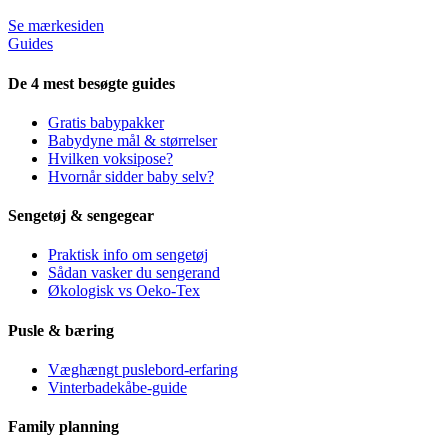
Se mærkesiden
Guides
De 4 mest besøgte guides
Gratis babypakker
Babydyne mål & størrelser
Hvilken voksipose?
Hvornår sidder baby selv?
Sengetøj & sengegear
Praktisk info om sengetøj
Sådan vasker du sengerand
Økologisk vs Oeko-Tex
Pusle & bæring
Væghængt puslebord-erfaring
Vinterbadekåbe-guide
Family planning