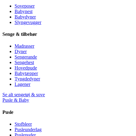
Soveposer
Babynest
Babydyner
Slyngevugger
Senge & tilbehør
Madrasser
Dyner
Sengerande
Sengehest
Hovedpude
Babytæpper
Tyngdedyner
Lagener
Se alt sengetøj & sove
Pusle & Baby
Pusle
Stofbleer
Pusleunderlag
Puslepuder