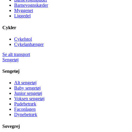
Barnevognskæder
Myggenet
Liggedel
Cykler
Cykelstol
Cykelanhænger
Se alt transport
Sengetøj
Sengetøj
Alt sengetøj
Baby sengetøj
Junior sengetøj
Voksen sengetøj
Pudebetræk
Faconlagen
Dynebetræk
Sovegrej