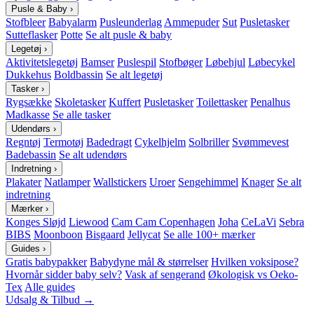
Pusle & Baby
›
Stofbleer
Babyalarm
Pusleunderlag
Ammepuder
Sut
Pusletasker
Sutteflasker
Potte
Se alt pusle & baby
Legetøj
›
Aktivitetslegetøj
Bamser
Puslespil
Stofbøger
Løbehjul
Løbecykel
Dukkehus
Boldbassin
Se alt legetøj
Tasker
›
Rygsække
Skoletasker
Kuffert
Pusletasker
Toilettasker
Penalhus
Madkasse
Se alle tasker
Udendørs
›
Regntøj
Termotøj
Badedragt
Cykelhjelm
Solbriller
Svømmevest
Badebassin
Se alt udendørs
Indretning
›
Plakater
Natlamper
Wallstickers
Uroer
Sengehimmel
Knager
Se alt
indretning
Mærker
›
Konges Sløjd
Liewood
Cam Cam Copenhagen
Joha
CeLaVi
Sebra
BIBS
Moonboon
Bisgaard
Jellycat
Se alle 100+ mærker
Guides
›
Gratis babypakker
Babydyne mål & størrelser
Hvilken voksipose?
Hvornår sidder baby selv?
Vask af sengerand
Økologisk vs Oeko-
Tex
Alle guides
Udsalg & Tilbud →