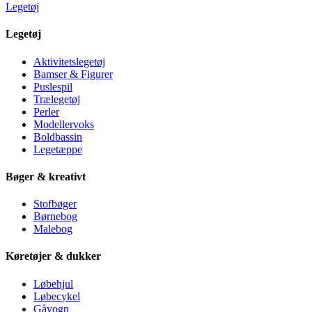
Legetøj
Legetøj
Aktivitetslegetøj
Bamser & Figurer
Puslespil
Trælegetøj
Perler
Modellervoks
Boldbassin
Legetæppe
Bøger & kreativt
Stofbøger
Børnebog
Malebog
Køretøjer & dukker
Løbehjul
Løbecykel
Gåvogn