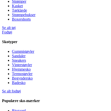
Strømper
Kasket
Tørklæde
Strømpebukser
Boxershorts
Se alt tøj
Fodtøj
Skotyper
Gummistøvler
Sandaler
Sneakers
Vinterstøvler
Hjemmesko
Termostøvler
Begyndersko
Badesko
Se alt fodtøj
Populære sko-mærker
Bisgaard