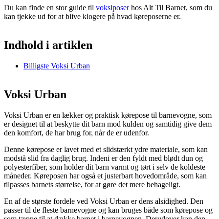
Du kan finde en stor guide til
voksiposer
hos Alt Til Barnet, som du
kan tjekke ud for at blive klogere på hvad køreposerne er.
Indhold i artiklen
Billigste Voksi Urban
Voksi Urban
Voksi Urban er en lækker og praktisk kørepose til barnevogne, som
er designet til at beskytte dit barn mod kulden og samtidig give dem
den komfort, de har brug for, når de er udenfor.
Denne kørepose er lavet med et slidstærkt ydre materiale, som kan
modstå slid fra daglig brug. Indeni er den fyldt med blødt dun og
polyesterfiber, som holder dit barn varmt og tørt i selv de koldeste
måneder. Køreposen har også et justerbart hovedområde, som kan
tilpasses barnets størrelse, for at gøre det mere behageligt.
En af de største fordele ved Voksi Urban er dens alsidighed. Den
passer til de fleste barnevogne og kan bruges både som kørepose og
som tæppe til at dække barnet i barnevognen. Derudover kan den