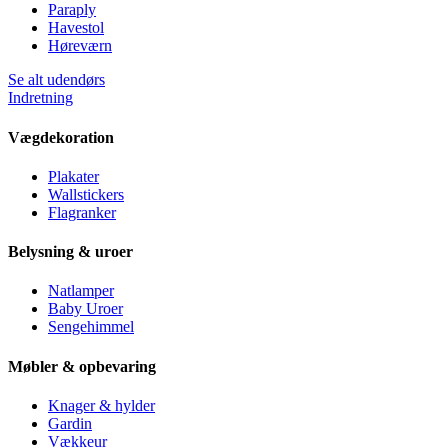
Paraply
Havestol
Høreværn
Se alt udendørs
Indretning
Vægdekoration
Plakater
Wallstickers
Flagranker
Belysning & uroer
Natlamper
Baby Uroer
Sengehimmel
Møbler & opbevaring
Knager & hylder
Gardin
Vækkeur