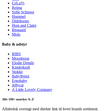
CeLaVi
Reima
Sofie Schnoor
Hummel
Didriksons
Hust and Claire
Bisgaard
Molo
Baby & udstyr
BIBS
Moonboon
Elodie Details
Kinderkraft
Stokke
BabyBjörn
Ergobaby
Jellycat
A Little Lovely Company
Alle 100+ mærker A–Z
Alfabetisk oversigt med direkte link til hvert brands sortiment.