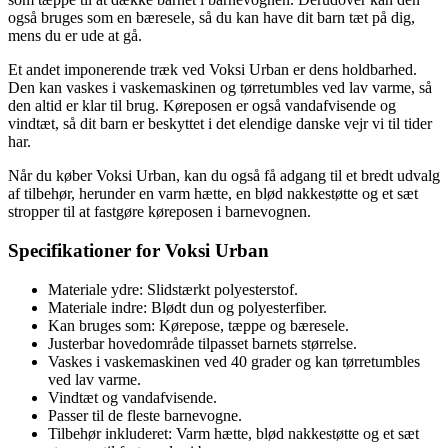
også bruges som en bæresele, så du kan have dit barn tæt på dig,
mens du er ude at gå.
Et andet imponerende træk ved Voksi Urban er dens holdbarhed.
Den kan vaskes i vaskemaskinen og tørretumbles ved lav varme, så
den altid er klar til brug. Køreposen er også vandafvisende og
vindtæt, så dit barn er beskyttet i det elendige danske vejr vi til tider
har.
Når du køber Voksi Urban, kan du også få adgang til et bredt udvalg
af tilbehør, herunder en varm hætte, en blød nakkestøtte og et sæt
stropper til at fastgøre køreposen i barnevognen.
Specifikationer for Voksi Urban
Materiale ydre: Slidstærkt polyesterstof.
Materiale indre: Blødt dun og polyesterfiber.
Kan bruges som: Kørepose, tæppe og bæresele.
Justerbar hovedområde tilpasset barnets størrelse.
Vaskes i vaskemaskinen ved 40 grader og kan tørretumbles
ved lav varme.
Vindtæt og vandafvisende.
Passer til de fleste barnevogne.
Tilbehør inkluderet: Varm hætte, blød nakkestøtte og et sæt