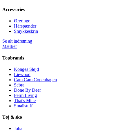
Accessories
Øreringe
Hårspænder
Smykkeskrin
Se alt indretning
Mærker
Topbrands
Konges Sløjd
Liewood
Cam Cam Copenhagen
Sebra
Done By Deer
Ferm Living
That's Mine
Smallstuff
Tøj & sko
Joha