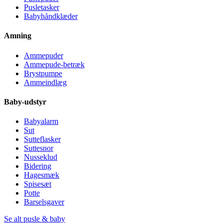
Pusletasker
Babyhåndklæder
Amning
Ammepuder
Ammepude-betræk
Brystpumpe
Ammeindlæg
Baby-udstyr
Babyalarm
Sut
Sutteflasker
Suttesnor
Nusseklud
Bidering
Hagesmæk
Spisesæt
Potte
Barselsgaver
Se alt pusle & baby