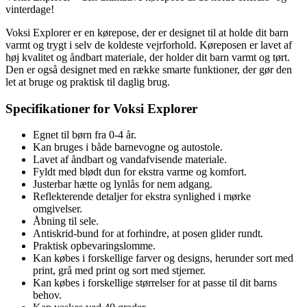
vinterdage!
Voksi Explorer er en kørepose, der er designet til at holde dit barn
varmt og trygt i selv de koldeste vejrforhold. Køreposen er lavet af
høj kvalitet og åndbart materiale, der holder dit barn varmt og tørt.
Den er også designet med en række smarte funktioner, der gør den
let at bruge og praktisk til daglig brug.
Specifikationer for Voksi Explorer
Egnet til børn fra 0-4 år.
Kan bruges i både barnevogne og autostole.
Lavet af åndbart og vandafvisende materiale.
Fyldt med blødt dun for ekstra varme og komfort.
Justerbar hætte og lynlås for nem adgang.
Reflekterende detaljer for ekstra synlighed i mørke
omgivelser.
Åbning til sele.
Antiskrid-bund for at forhindre, at posen glider rundt.
Praktisk opbevaringslomme.
Kan købes i forskellige farver og designs, herunder sort med
print, grå med print og sort med stjerner.
Kan købes i forskellige størrelser for at passe til dit barns
behov.