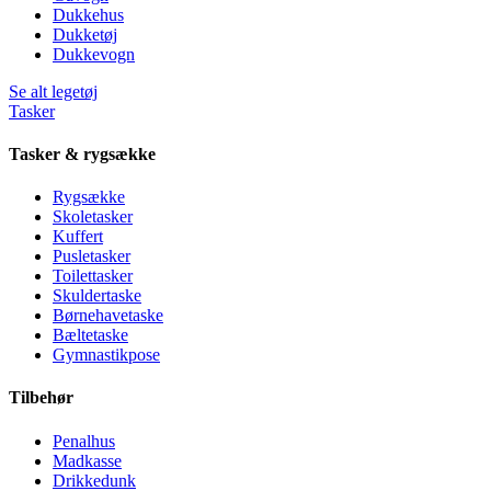
Dukkehus
Dukketøj
Dukkevogn
Se alt legetøj
Tasker
Tasker & rygsække
Rygsække
Skoletasker
Kuffert
Pusletasker
Toilettasker
Skuldertaske
Børnehavetaske
Bæltetaske
Gymnastikpose
Tilbehør
Penalhus
Madkasse
Drikkedunk