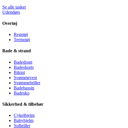
Se alle tasker
Udendørs
Overtøj
Regntøj
Termotøj
Bade & strand
Badedragt
Badeshorts
Bikini
Svømmevest
Svømmebriller
Badebassin
Badesko
Sikkerhed & tilbehør
Cykelhjelm
Babyhjelm
Solbriller