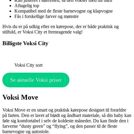
Kan justeres i størrelsen, så den vokser med dit barn
Aftagelig top
Kompatibel med de fleste barnevogne og klapvogne
Fås i forskellige farver og mønstre
Hvis du er på udkig efter en kørepose, der er både praktisk og
stilfuld, er Voksi City et fremragende valg!
Billigste Voksi City
Voksi City sort
Se aktuelle Voksi priser
Voksi Move
Voksi Move er en smart og praktisk kørepose designet til forældre
på farten. Den er lavet af blødt og åndbart materiale, så din baby kan
føle sig komfortabel i selv de koldeste måneder. Du kan finde den i
farverne “dusty green” og “flying”, og den passer til de fleste
barnevogne og autostole.