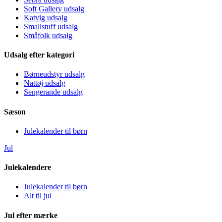
Soft Gallery udsalg
Katvig udsalg
Smallstuff udsalg
Småfolk udsalg
Udsalg efter kategori
Børneudstyr udsalg
Nattøj udsalg
Sengerande udsalg
Sæson
Julekalender til børn
Jul
Julekalendere
Julekalender til børn
Alt til jul
Jul efter mærke