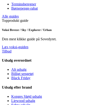
Terminsberegner
Børnepenge-rabat
Alle guides
Topprodukt guide
Voksi Breeze / Sky / Explorer / Urban
Den mest klikke guide på Sovedyret.
Læs voksi-guiden
Tilbud
Udsalg overordnet
Alt udsalg
Billigt sengetøj
Black Friday
Udsalg efter brand
Konges Sløjd udsalg
Liewood udsalg
Sebra udsalg