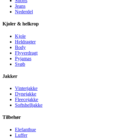
Shorts
Jeans
Nederdel
Kjoler & helkrop
Kjole
Heldragter
Body
Flyverdragt
Pyjamas
Svøb
Jakker
Vinterjakke
Dynejakke
Fleecejakke
Softshelljakke
Tilbehør
Elefanthue
Luffer