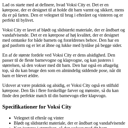
Lad os starte med at definere, hvad Voksi City er. Det er en
kørepose, der er designet til at holde dit barn varmt og sikkert, mens
du er på farten. Den er velegnet til brug i efteråret og vinteren og er
perfekt til bylivet.
Voksi City er lavet af blødt og slidstærkt materiale, der er åndbart og
vandafvisende. Det er en kørepose af høj kvalitet, der er designet
med omtanke for både barnets og forældrenes behov. Den har en
god pasform og er let at åbne og lukke med lynlåse på begge sider.
En af de største fordele ved Voksi City er dens alsidighed. Den
passer til de fleste barnevogne og klapvogne, og kan justeres i
størrelsen, så den vokser med dit barn. Den har også en aftagelig
top, så du kan bruge den som en almindelig siddende pose, når dit
barn er blevet ældre.
Udover at være praktisk og alsidig, er Voksi City også en stilfuld
kørepose. Den fås i flere forskellige farver og mønstre, så du kan
finde den perfekte match til din barnevogn eller klapvogn.
Specifikationer for Voksi City
Velegnet til efterår og vinter
Blødt og slidstærkt materiale, der er åndbart og vandafvisende