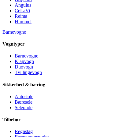
Angulus
CeLaVi
Reima
Hummel
Barnevogne
Vogntyper
Barnevogne
Klapvogn
Duovogn
Tvillingevogn
Sikkerhed & bæring
Autostole
Bæresele
Selepude
Tilbehør
Regnslag
Barnevognspuder