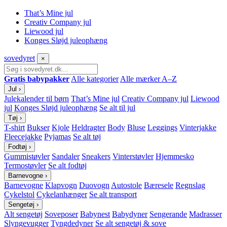
That’s Mine jul
Creativ Company jul
Liewood jul
Konges Sløjd juleophæng
sove
dyret
×
Gratis babypakker
Alle kategorier
Alle mærker A–Z
Jul
›
Julekalender til børn
That’s Mine jul
Creativ Company jul
Liewood
jul
Konges Sløjd juleophæng
Se alt til jul
Tøj
›
T-shirt
Bukser
Kjole
Heldragter
Body
Bluse
Leggings
Vinterjakke
Fleecejakke
Pyjamas
Se alt tøj
Fodtøj
›
Gummistøvler
Sandaler
Sneakers
Vinterstøvler
Hjemmesko
Termostøvler
Se alt fodtøj
Barnevogne
›
Barnevogne
Klapvogn
Duovogn
Autostole
Bæresele
Regnslag
Cykelstol
Cykelanhænger
Se alt transport
Sengetøj
›
Alt sengetøj
Soveposer
Babynest
Babydyner
Sengerande
Madrasser
Slyngevugger
Tyngdedyner
Se alt sengetøj & sove