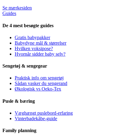
Se mærkesiden
Guides
De 4 mest besøgte guides
Gratis babypakker
Babydyne mål & størrelser
Hvilken voksipose?
Hvornår sidder baby selv?
Sengetøj & sengegear
Praktisk info om sengetøj
Sådan vasker du sengerand
Økologisk vs Oeko-Tex
Pusle & bæring
Væghængt puslebord-erfaring
Vinterbadekåbe-guide
Family planning