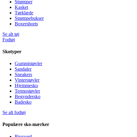
Strømper
Kasket
Tørklæde
Strømpebukser
Boxershorts
Se alt tøj
Fodtøj
Skotyper
Gummistøvler
Sandaler
Sneakers
Vinterstøvler
Hjemmesko
Termostøvler
Begyndersko
Badesko
Se alt fodtøj
Populære sko-mærker
Bisgaard