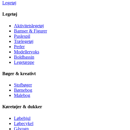
Legetøj
Legetøj
Aktivitetslegetøj
Bamser & Figurer
Puslespil
Trælegetøj
Perler
Modellervoks
Boldbassin
Legetæppe
Bøger & kreativt
Stofbøger
Børnebog
Malebog
Køretøjer & dukker
Løbehjul
Løbecykel
Gåvogn