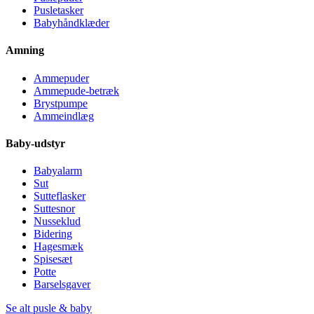
Pusletasker
Babyhåndklæder
Amning
Ammepuder
Ammepude-betræk
Brystpumpe
Ammeindlæg
Baby-udstyr
Babyalarm
Sut
Sutteflasker
Suttesnor
Nusseklud
Bidering
Hagesmæk
Spisesæt
Potte
Barselsgaver
Se alt pusle & baby