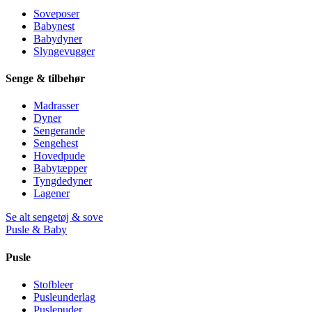
Soveposer
Babynest
Babydyner
Slyngevugger
Senge & tilbehør
Madrasser
Dyner
Sengerande
Sengehest
Hovedpude
Babytæpper
Tyngdedyner
Lagener
Se alt sengetøj & sove
Pusle & Baby
Pusle
Stofbleer
Pusleunderlag
Puslepuder