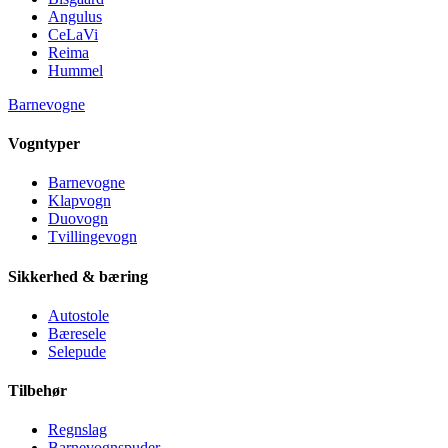
Angulus
CeLaVi
Reima
Hummel
Barnevogne
Vogntyper
Barnevogne
Klapvogn
Duovogn
Tvillingevogn
Sikkerhed & bæring
Autostole
Bæresele
Selepude
Tilbehør
Regnslag
Barnevognspuder