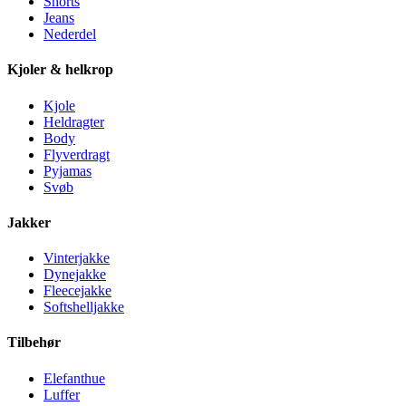
Shorts
Jeans
Nederdel
Kjoler & helkrop
Kjole
Heldragter
Body
Flyverdragt
Pyjamas
Svøb
Jakker
Vinterjakke
Dynejakke
Fleecejakke
Softshelljakke
Tilbehør
Elefanthue
Luffer