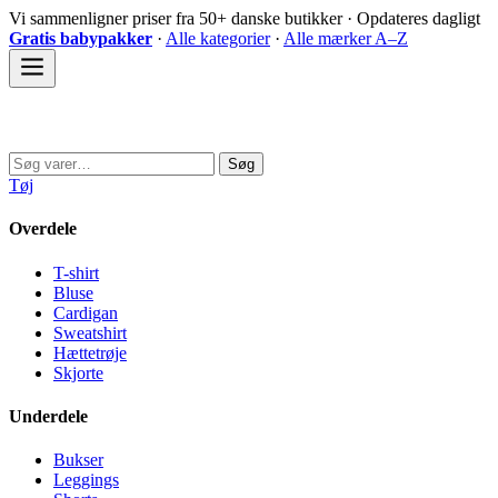
Spring
Vi sammenligner priser fra 50+ danske butikker · Opdateres dagligt
til
Gratis babypakker
·
Alle kategorier
·
Alle mærker A–Z
indhold
Sovedyret
Søg
Søg
efter:
Tøj
Overdele
T-shirt
Bluse
Cardigan
Sweatshirt
Hættetrøje
Skjorte
Underdele
Bukser
Leggings