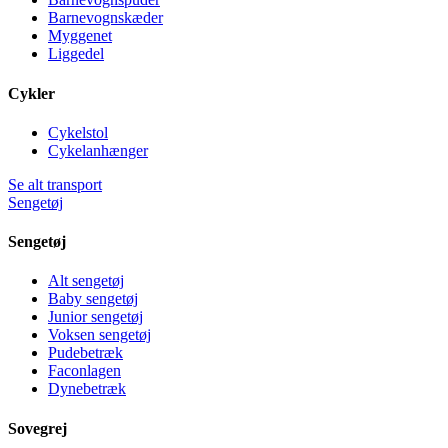
Barnevognskæder
Myggenet
Liggedel
Cykler
Cykelstol
Cykelanhænger
Se alt transport
Sengetøj
Sengetøj
Alt sengetøj
Baby sengetøj
Junior sengetøj
Voksen sengetøj
Pudebetræk
Faconlagen
Dynebetræk
Sovegrej