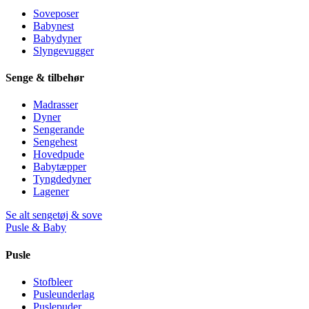
Soveposer
Babynest
Babydyner
Slyngevugger
Senge & tilbehør
Madrasser
Dyner
Sengerande
Sengehest
Hovedpude
Babytæpper
Tyngdedyner
Lagener
Se alt sengetøj & sove
Pusle & Baby
Pusle
Stofbleer
Pusleunderlag
Puslepuder