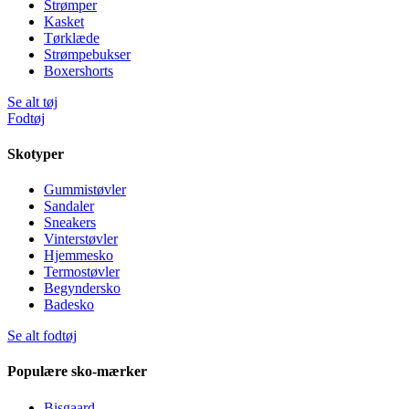
Strømper
Kasket
Tørklæde
Strømpebukser
Boxershorts
Se alt tøj
Fodtøj
Skotyper
Gummistøvler
Sandaler
Sneakers
Vinterstøvler
Hjemmesko
Termostøvler
Begyndersko
Badesko
Se alt fodtøj
Populære sko-mærker
Bisgaard