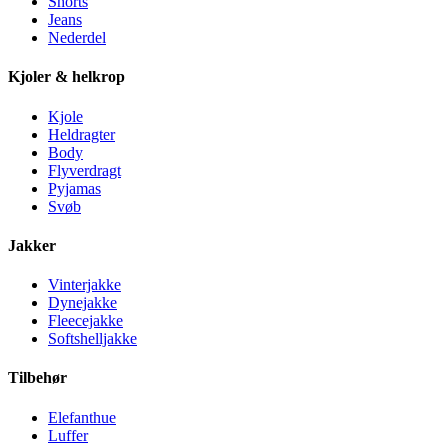
Shorts
Jeans
Nederdel
Kjoler & helkrop
Kjole
Heldragter
Body
Flyverdragt
Pyjamas
Svøb
Jakker
Vinterjakke
Dynejakke
Fleecejakke
Softshelljakke
Tilbehør
Elefanthue
Luffer