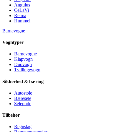
Angulus
CeLaVi
Reima
Hummel
Barnevogne
Vogntyper
Barnevogne
Klapvogn
Duovogn
Tvillingevogn
Sikkerhed & bæring
Autostole
Bæresele
Selepude
Tilbehør
Regnslag
Barnevognspuder