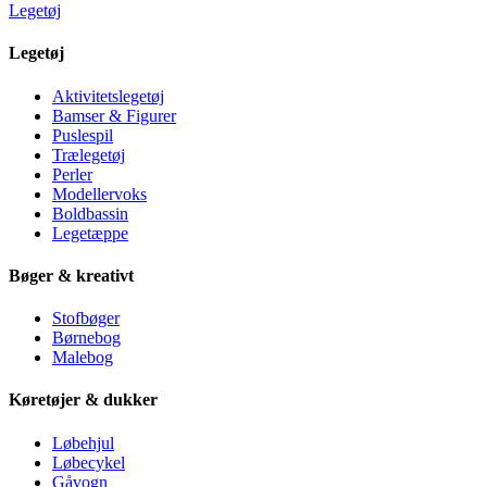
Legetøj
Legetøj
Aktivitetslegetøj
Bamser & Figurer
Puslespil
Trælegetøj
Perler
Modellervoks
Boldbassin
Legetæppe
Bøger & kreativt
Stofbøger
Børnebog
Malebog
Køretøjer & dukker
Løbehjul
Løbecykel
Gåvogn