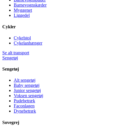
Barnevognskæder
Myggenet
Liggedel
Cykler
Cykelstol
Cykelanhænger
Se alt transport
Sengetøj
Sengetøj
Alt sengetøj
Baby sengetøj
Junior sengetøj
Voksen sengetøj
Pudebetræk
Faconlagen
Dynebetræk
Sovegrej