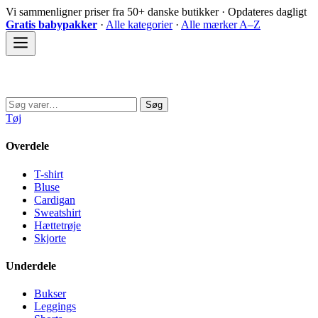
Spring
Vi sammenligner priser fra 50+ danske butikker · Opdateres dagligt
til
Gratis babypakker
·
Alle kategorier
·
Alle mærker A–Z
indhold
Sovedyret
Søg
Søg
efter:
Tøj
Overdele
T-shirt
Bluse
Cardigan
Sweatshirt
Hættetrøje
Skjorte
Underdele
Bukser
Leggings