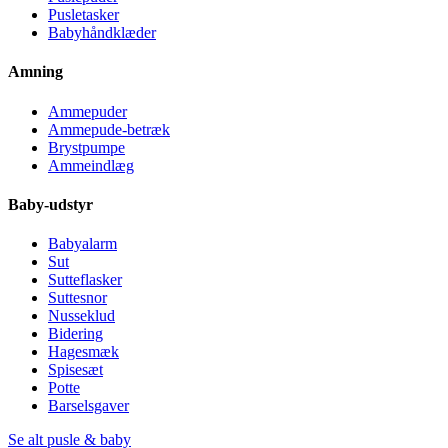
Pusletasker
Babyhåndklæder
Amning
Ammepuder
Ammepude-betræk
Brystpumpe
Ammeindlæg
Baby-udstyr
Babyalarm
Sut
Sutteflasker
Suttesnor
Nusseklud
Bidering
Hagesmæk
Spisesæt
Potte
Barselsgaver
Se alt pusle & baby