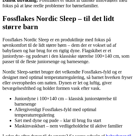
Dansk udvikling:
Fossflakes er skabt af danske innovatører med
fokus på at løse reelle problemer for børnefamilier.
Fossflakes Nordic Sleep – til det lidt
større barn
Fossflakes Nordic Sleep er en produktlinje med fokus på
søvnkomfort til de lidt større børn – dem der er vokset ud af
babyfasen og har brug for en rigtig dyne. Flagskibet er et
juniordyne- og pudesæt i den klassiske størrelse 100×140 cm, som
passer til de fleste juniorsenge og barnesenge.
Nordic Sleep-sættet bruger det velkendte Fossflakes-fyld og er
designet med optimal temperaturregulering, så barnet hverken fryser
eller overophedes om natten. Dynen er let og luftig, giver
bevægelsesfrihed og holder formen vask efter vask.
Juniordyne i 100×140 cm – klassisk juniorstørrelse til
barnesenge
Allergivenligt Fossflakes-fyld med optimal
temperaturregulering
Sæt med dyne og pude – klar til brug fra start
Maskinvaskbart – nem vedligeholdelse til aktive familier