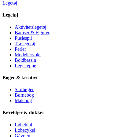
Legetøj
Legetøj
Aktivitetslegetøj
Bamser & Figurer
Puslespil
Trælegetøj
Perler
Modellervoks
Boldbassin
Legetæppe
Bøger & kreativt
Stofbøger
Børnebog
Malebog
Køretøjer & dukker
Løbehjul
Løbecykel
Gåvogn