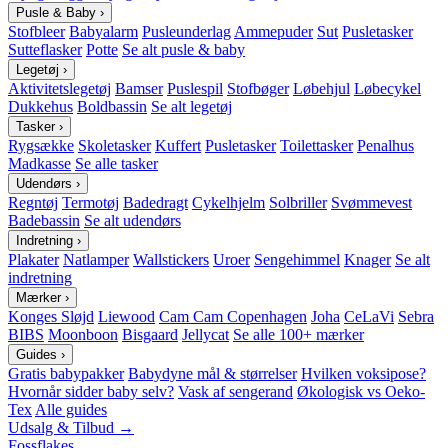
Pusle & Baby
›
Stofbleer
Babyalarm
Pusleunderlag
Ammepuder
Sut
Pusletasker
Sutteflasker
Potte
Se alt pusle & baby
Legetøj
›
Aktivitetslegetøj
Bamser
Puslespil
Stofbøger
Løbehjul
Løbecykel
Dukkehus
Boldbassin
Se alt legetøj
Tasker
›
Rygsække
Skoletasker
Kuffert
Pusletasker
Toilettasker
Penalhus
Madkasse
Se alle tasker
Udendørs
›
Regntøj
Termotøj
Badedragt
Cykelhjelm
Solbriller
Svømmevest
Badebassin
Se alt udendørs
Indretning
›
Plakater
Natlamper
Wallstickers
Uroer
Sengehimmel
Knager
Se alt
indretning
Mærker
›
Konges Sløjd
Liewood
Cam Cam Copenhagen
Joha
CeLaVi
Sebra
BIBS
Moonboon
Bisgaard
Jellycat
Se alle 100+ mærker
Guides
›
Gratis babypakker
Babydyne mål & størrelser
Hvilken voksipose?
Hvornår sidder baby selv?
Vask af sengerand
Økologisk vs Oeko-
Tex
Alle guides
Udsalg & Tilbud →
Fossflakes