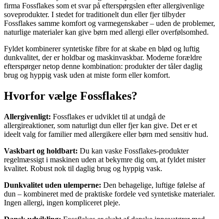
firma Fossflakes som et svar på efterspørgslen efter allergivenlige
soveprodukter. I stedet for traditionelt dun eller fjer tilbyder
Fossflakes samme komfort og varmegenskaber – uden de problemer,
naturlige materialer kan give børn med allergi eller overfølsomhed.
Fyldet kombinerer syntetiske fibre for at skabe en blød og luftig
dunkvalitet, der er holdbar og maskinvaskbar. Moderne forældre
efterspørger netop denne kombination: produkter der tåler daglig
brug og hyppig vask uden at miste form eller komfort.
Hvorfor vælge Fossflakes?
Allergivenligt:
Fossflakes er udviklet til at undgå de
allergireaktioner, som naturligt dun eller fjer kan give. Det er et
ideelt valg for familier med allergikere eller børn med sensitiv hud.
Vaskbart og holdbart:
Du kan vaske Fossflakes-produkter
regelmæssigt i maskinen uden at bekymre dig om, at fyldet mister
kvalitet. Robust nok til daglig brug og hyppig vask.
Dunkvalitet uden ulemperne:
Den behagelige, luftige følelse af
dun – kombineret med de praktiske fordele ved syntetiske materialer.
Ingen allergi, ingen kompliceret pleje.