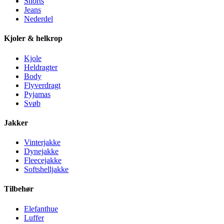
Shorts
Jeans
Nederdel
Kjoler & helkrop
Kjole
Heldragter
Body
Flyverdragt
Pyjamas
Svøb
Jakker
Vinterjakke
Dynejakke
Fleecejakke
Softshelljakke
Tilbehør
Elefanthue
Luffer