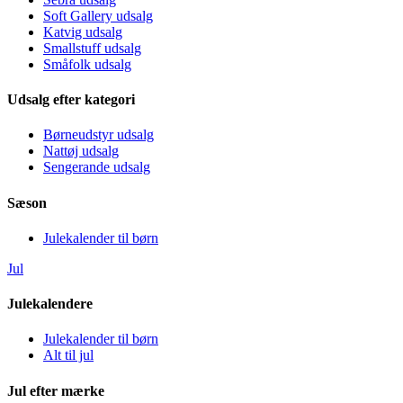
Soft Gallery udsalg
Katvig udsalg
Smallstuff udsalg
Småfolk udsalg
Udsalg efter kategori
Børneudstyr udsalg
Nattøj udsalg
Sengerande udsalg
Sæson
Julekalender til børn
Jul
Julekalendere
Julekalender til børn
Alt til jul
Jul efter mærke