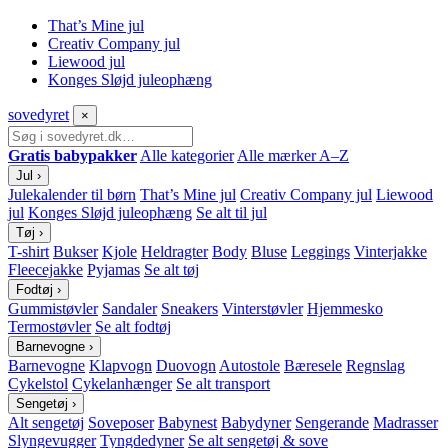
That’s Mine jul
Creativ Company jul
Liewood jul
Konges Sløjd juleophæng
sove
dyret
×
Gratis babypakker
Alle kategorier
Alle mærker A–Z
Jul
›
Julekalender til børn
That’s Mine jul
Creativ Company jul
Liewood
jul
Konges Sløjd juleophæng
Se alt til jul
Tøj
›
T-shirt
Bukser
Kjole
Heldragter
Body
Bluse
Leggings
Vinterjakke
Fleecejakke
Pyjamas
Se alt tøj
Fodtøj
›
Gummistøvler
Sandaler
Sneakers
Vinterstøvler
Hjemmesko
Termostøvler
Se alt fodtøj
Barnevogne
›
Barnevogne
Klapvogn
Duovogn
Autostole
Bæresele
Regnslag
Cykelstol
Cykelanhænger
Se alt transport
Sengetøj
›
Alt sengetøj
Soveposer
Babynest
Babydyner
Sengerande
Madrasser
Slyngevugger
Tyngdedyner
Se alt sengetøj & sove