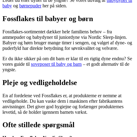
Leder du efter dyner til de yngste? Se vores udvalg af
babydyner til
baby
og
børnepuder
her på siden.
Fossflakes til babyer og børn
Fossflakes-sortimentet dækker hele familiens behov – fra
ammepuder og babydyner til juniordyne via Nordic Sleep-linjen.
Babyer og børn bruger mange timer i sengen, og valget af dyne- og
puderfyld har direkte betydning for søvnkvalitet og velvære.
Er du ikke sikker på om dit barn er klar til en rigtig dyne endnu? Se
vores guide til
soveposer til baby og barn
– et godt alternativ til de
yngste.
Pleje og vedligeholdelse
En af fordelene ved Fossflakes er, at produkterne er nemme at
vedligeholde. Du kan vaske dem i maskinen efter fabrikantens
anvisninger. Det giver god hygiejne og forlænger produkternes
levetid, så de holder igennem barnets vækst.
Ofte stillede spørgsmål