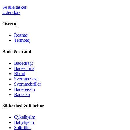
Se alle tasker
Udendørs
Overtøj
Regntøj
Termotøj
Bade & strand
Badedragt
Badeshorts
Bikini
Svømmevest
Svømmebriller
Badebassin
Badesko
Sikkerhed & tilbehør
Cykelhjelm
Babyhjelm
Solbriller