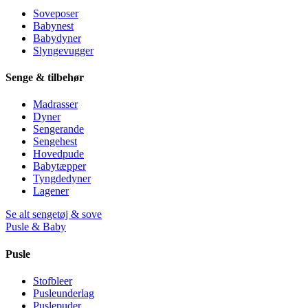
Soveposer
Babynest
Babydyner
Slyngevugger
Senge & tilbehør
Madrasser
Dyner
Sengerande
Sengehest
Hovedpude
Babytæpper
Tyngdedyner
Lagener
Se alt sengetøj & sove
Pusle & Baby
Pusle
Stofbleer
Pusleunderlag
Puslepuder