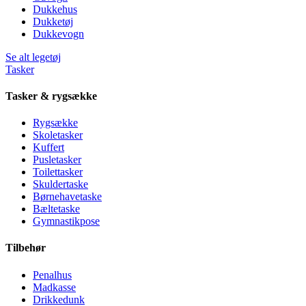
Dukkehus
Dukketøj
Dukkevogn
Se alt legetøj
Tasker
Tasker & rygsække
Rygsække
Skoletasker
Kuffert
Pusletasker
Toilettasker
Skuldertaske
Børnehavetaske
Bæltetaske
Gymnastikpose
Tilbehør
Penalhus
Madkasse
Drikkedunk