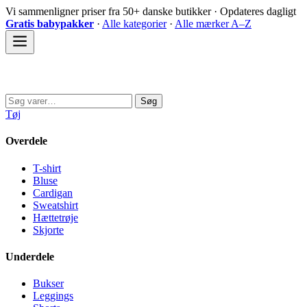
Spring
Vi sammenligner priser fra 50+ danske butikker · Opdateres dagligt
til
Gratis babypakker
·
Alle kategorier
·
Alle mærker A–Z
indhold
Sovedyret
Søg
Søg
efter:
Tøj
Overdele
T-shirt
Bluse
Cardigan
Sweatshirt
Hættetrøje
Skjorte
Underdele
Bukser
Leggings