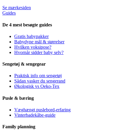
Se mærkesiden
Guides
De 4 mest besøgte guides
Gratis babypakker
Babydyne mål & størrelser
Hvilken voksipose?
Hvornår sidder baby selv?
Sengetøj & sengegear
Praktisk info om sengetøj
Sådan vasker du sengerand
Økologisk vs Oeko-Tex
Pusle & bæring
Væghængt puslebord-erfaring
Vinterbadekåbe-guide
Family planning