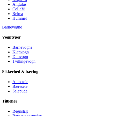
Angulus
CeLaVi
Reima
Hummel
Barnevogne
Vogntyper
Barnevogne
Klapvogn
Duovogn
Tvillingevogn
Sikkerhed & bæring
Autostole
Bæresele
Selepude
Tilbehør
Regnslag
Barnevognspuder