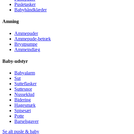
Pusletasker
Babyhåndklæder
Amning
Ammepuder
Ammepude-betræk
Brystpumpe
Ammeindlæg
Baby-udstyr
Babyalarm
Sut
Sutteflasker
Suttesnor
Nusseklud
Bidering
Hagesmæk
Spisesæt
Potte
Barselsgaver
Se alt pusle & baby