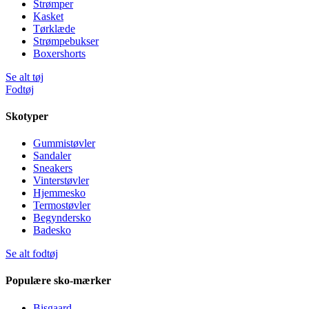
Strømper
Kasket
Tørklæde
Strømpebukser
Boxershorts
Se alt tøj
Fodtøj
Skotyper
Gummistøvler
Sandaler
Sneakers
Vinterstøvler
Hjemmesko
Termostøvler
Begyndersko
Badesko
Se alt fodtøj
Populære sko-mærker
Bisgaard