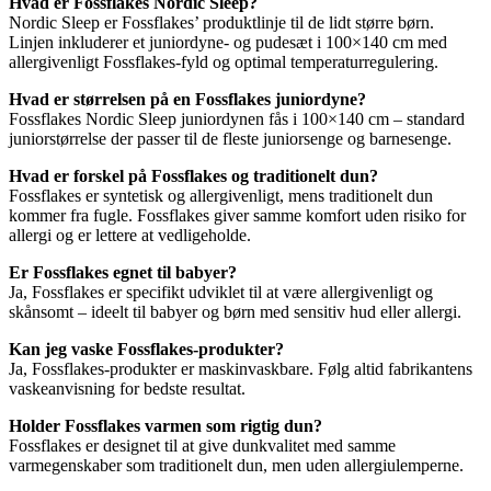
Hvad er Fossflakes Nordic Sleep?
Nordic Sleep er Fossflakes’ produktlinje til de lidt større børn.
Linjen inkluderer et juniordyne- og pudesæt i 100×140 cm med
allergivenligt Fossflakes-fyld og optimal temperaturregulering.
Hvad er størrelsen på en Fossflakes juniordyne?
Fossflakes Nordic Sleep juniordynen fås i 100×140 cm – standard
juniorstørrelse der passer til de fleste juniorsenge og barnesenge.
Hvad er forskel på Fossflakes og traditionelt dun?
Fossflakes er syntetisk og allergivenligt, mens traditionelt dun
kommer fra fugle. Fossflakes giver samme komfort uden risiko for
allergi og er lettere at vedligeholde.
Er Fossflakes egnet til babyer?
Ja, Fossflakes er specifikt udviklet til at være allergivenligt og
skånsomt – ideelt til babyer og børn med sensitiv hud eller allergi.
Kan jeg vaske Fossflakes-produkter?
Ja, Fossflakes-produkter er maskinvaskbare. Følg altid fabrikantens
vaskeanvisning for bedste resultat.
Holder Fossflakes varmen som rigtig dun?
Fossflakes er designet til at give dunkvalitet med samme
varmegenskaber som traditionelt dun, men uden allergiulemperne.