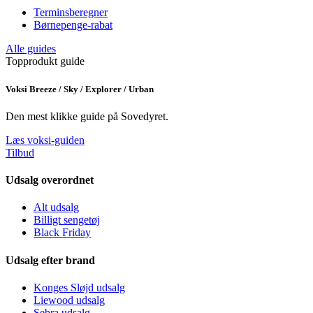
Terminsberegner
Børnepenge-rabat
Alle guides
Topprodukt guide
Voksi Breeze / Sky / Explorer / Urban
Den mest klikke guide på Sovedyret.
Læs voksi-guiden
Tilbud
Udsalg overordnet
Alt udsalg
Billigt sengetøj
Black Friday
Udsalg efter brand
Konges Sløjd udsalg
Liewood udsalg
Sebra udsalg