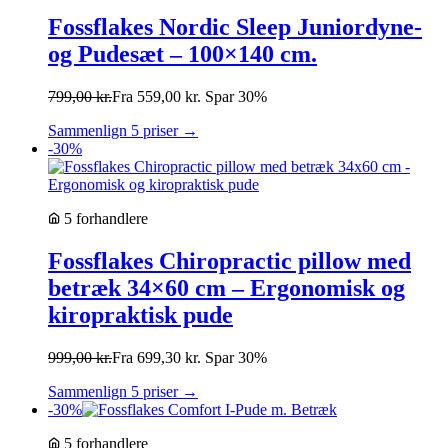
Fossflakes Nordic Sleep Juniordyne-
og Pudesæt – 100×140 cm.
799,00
kr.
Fra
559,00
kr.
Spar 30%
Sammenlign 5 priser →
-30%
5 forhandlere
Fossflakes Chiropractic pillow med
betræk 34×60 cm – Ergonomisk og
kiropraktisk pude
999,00
kr.
Fra
699,30
kr.
Spar 30%
Sammenlign 5 priser →
-30%
5 forhandlere