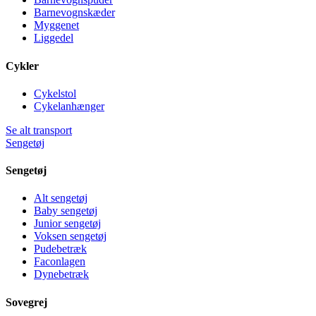
Barnevognskæder
Myggenet
Liggedel
Cykler
Cykelstol
Cykelanhænger
Se alt transport
Sengetøj
Sengetøj
Alt sengetøj
Baby sengetøj
Junior sengetøj
Voksen sengetøj
Pudebetræk
Faconlagen
Dynebetræk
Sovegrej