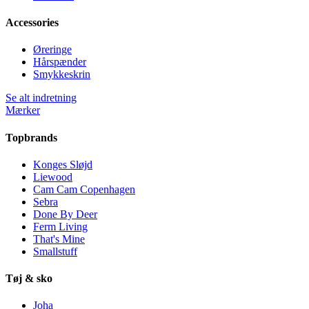
Accessories
Øreringe
Hårspænder
Smykkeskrin
Se alt indretning
Mærker
Topbrands
Konges Sløjd
Liewood
Cam Cam Copenhagen
Sebra
Done By Deer
Ferm Living
That's Mine
Smallstuff
Tøj & sko
Joha