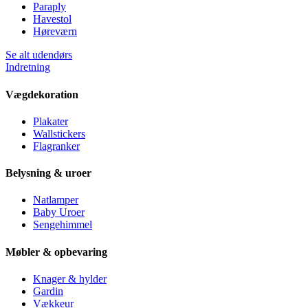
Paraply
Havestol
Høreværn
Se alt udendørs
Indretning
Vægdekoration
Plakater
Wallstickers
Flagranker
Belysning & uroer
Natlamper
Baby Uroer
Sengehimmel
Møbler & opbevaring
Knager & hylder
Gardin
Vækkeur