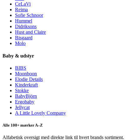
CeLaVi
Reima
Sofie Schnoor
Hummel
Didriksons
Hust and Claire
Bisgaard
Molo
Baby & udstyr
BIBS
Moonboon
Elodie Details
Kinderkraft
Stokke
BabyBjörn
Ergobaby
Jellycat
A Little Lovely Company
Alle 100+ mærker A–Z
Alfabetisk oversigt med direkte link til hvert brands sortiment.