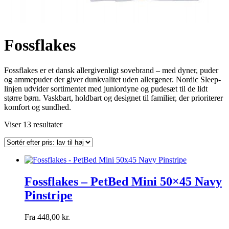
Fossflakes
Fossflakes er et dansk allergivenligt sovebrand – med dyner, puder
og ammepuder der giver dunkvalitet uden allergener. Nordic Sleep-
linjen udvider sortimentet med juniordyne og pudesæt til de lidt
større børn. Vaskbart, holdbart og designet til familier, der prioriterer
komfort og sundhed.
Sorteret
Viser 13 resultater
efter
pris:
lav
til
høj
Fossflakes – PetBed Mini 50×45 Navy
Pinstripe
Fra
448,00
kr.