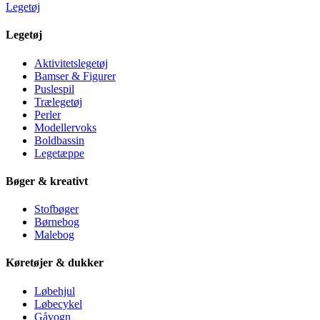
Legetøj
Legetøj
Aktivitetslegetøj
Bamser & Figurer
Puslespil
Trælegetøj
Perler
Modellervoks
Boldbassin
Legetæppe
Bøger & kreativt
Stofbøger
Børnebog
Malebog
Køretøjer & dukker
Løbehjul
Løbecykel
Gåvogn