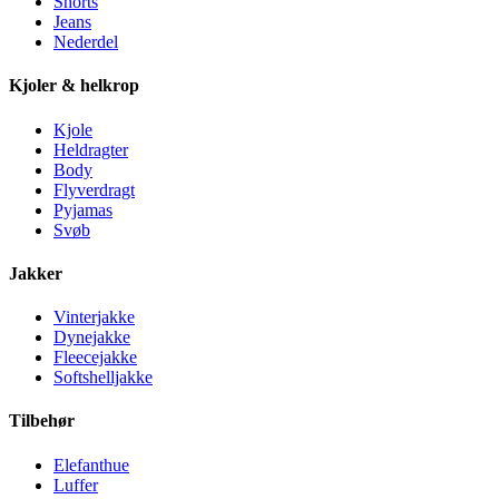
Shorts
Jeans
Nederdel
Kjoler & helkrop
Kjole
Heldragter
Body
Flyverdragt
Pyjamas
Svøb
Jakker
Vinterjakke
Dynejakke
Fleecejakke
Softshelljakke
Tilbehør
Elefanthue
Luffer