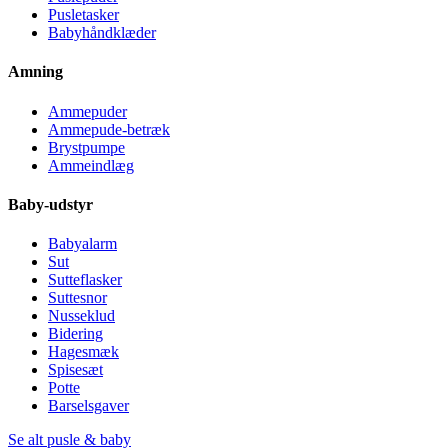
Pusletasker
Babyhåndklæder
Amning
Ammepuder
Ammepude-betræk
Brystpumpe
Ammeindlæg
Baby-udstyr
Babyalarm
Sut
Sutteflasker
Suttesnor
Nusseklud
Bidering
Hagesmæk
Spisesæt
Potte
Barselsgaver
Se alt pusle & baby