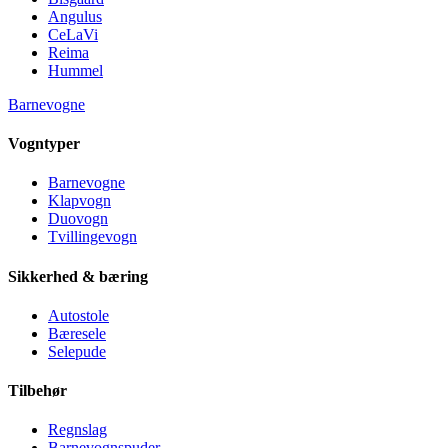
Angulus
CeLaVi
Reima
Hummel
Barnevogne
Vogntyper
Barnevogne
Klapvogn
Duovogn
Tvillingevogn
Sikkerhed & bæring
Autostole
Bæresele
Selepude
Tilbehør
Regnslag
Barnevognspuder