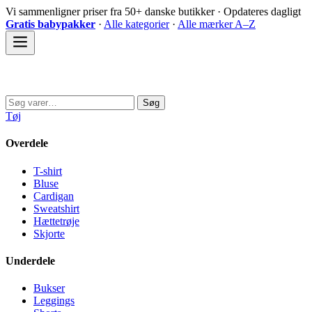
Spring
Vi sammenligner priser fra 50+ danske butikker · Opdateres dagligt
til
Gratis babypakker
·
Alle kategorier
·
Alle mærker A–Z
indhold
Sovedyret
Søg
Søg
efter:
Tøj
Overdele
T-shirt
Bluse
Cardigan
Sweatshirt
Hættetrøje
Skjorte
Underdele
Bukser
Leggings