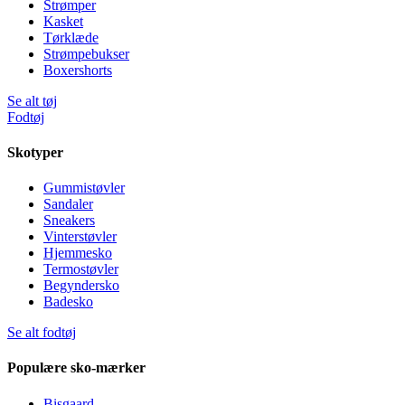
Strømper
Kasket
Tørklæde
Strømpebukser
Boxershorts
Se alt tøj
Fodtøj
Skotyper
Gummistøvler
Sandaler
Sneakers
Vinterstøvler
Hjemmesko
Termostøvler
Begyndersko
Badesko
Se alt fodtøj
Populære sko-mærker
Bisgaard