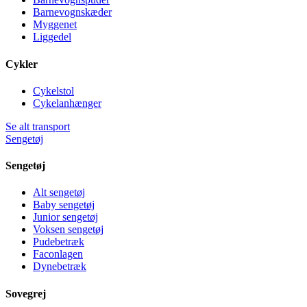
Barnevognskæder
Myggenet
Liggedel
Cykler
Cykelstol
Cykelanhænger
Se alt transport
Sengetøj
Sengetøj
Alt sengetøj
Baby sengetøj
Junior sengetøj
Voksen sengetøj
Pudebetræk
Faconlagen
Dynebetræk
Sovegrej