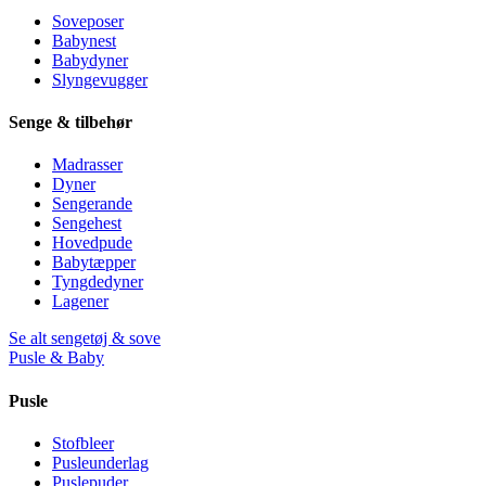
Soveposer
Babynest
Babydyner
Slyngevugger
Senge & tilbehør
Madrasser
Dyner
Sengerande
Sengehest
Hovedpude
Babytæpper
Tyngdedyner
Lagener
Se alt sengetøj & sove
Pusle & Baby
Pusle
Stofbleer
Pusleunderlag
Puslepuder