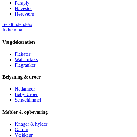
Paraply
Havestol
Høreværn
Se alt udendørs
Indretning
Vægdekoration
Plakater
Wallstickers
Flagranker
Belysning & uroer
Natlamper
Baby Uroer
Sengehimmel
Møbler & opbevaring
Knager & hylder
Gardin
Vækkeur