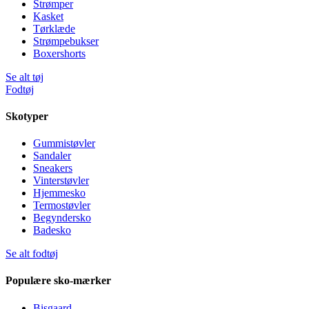
Strømper
Kasket
Tørklæde
Strømpebukser
Boxershorts
Se alt tøj
Fodtøj
Skotyper
Gummistøvler
Sandaler
Sneakers
Vinterstøvler
Hjemmesko
Termostøvler
Begyndersko
Badesko
Se alt fodtøj
Populære sko-mærker
Bisgaard