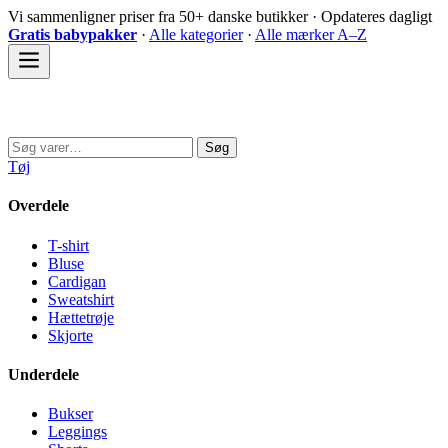
Spring
Vi sammenligner priser fra 50+ danske butikker · Opdateres dagligt
til
Gratis babypakker
·
Alle kategorier
·
Alle mærker A–Z
indhold
Sovedyret
Søg
Søg
efter:
Tøj
Overdele
T-shirt
Bluse
Cardigan
Sweatshirt
Hættetrøje
Skjorte
Underdele
Bukser
Leggings