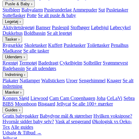
Pusle & Baby
›
Stofbleer
Babyalarm
Pusleunderlag
Ammepuder
Sut
Pusletasker
Sutteflasker
Potte
Se alt pusle & baby
Legetøj
›
Aktivitetslegetøj
Bamser
Puslespil
Stofbøger
Løbehjul
Løbecykel
Dukkehus
Boldbassin
Se alt legetøj
Tasker
›
Rygsække
Skoletasker
Kuffert
Pusletasker
Toilettasker
Penalhus
Madkasse
Se alle tasker
Udendørs
›
Regntøj
Termotøj
Badedragt
Cykelhjelm
Solbriller
Svømmevest
Badebassin
Se alt udendørs
Indretning
›
Plakater
Natlamper
Wallstickers
Uroer
Sengehimmel
Knager
Se alt
indretning
Mærker
›
Konges Sløjd
Liewood
Cam Cam Copenhagen
Joha
CeLaVi
Sebra
BIBS
Moonboon
Bisgaard
Jellycat
Se alle 100+ mærker
Guides
›
Gratis babypakker
Babydyne mål & størrelser
Hvilken voksipose?
Hvornår sidder baby selv?
Vask af sengerand
Økologisk vs Oeko-
Tex
Alle guides
Udsalg & Tilbud →
Jellycat