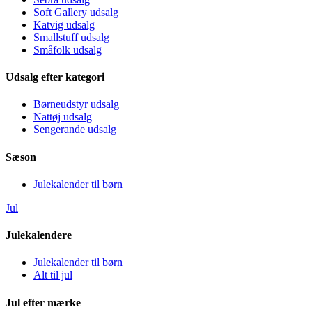
Soft Gallery udsalg
Katvig udsalg
Smallstuff udsalg
Småfolk udsalg
Udsalg efter kategori
Børneudstyr udsalg
Nattøj udsalg
Sengerande udsalg
Sæson
Julekalender til børn
Jul
Julekalendere
Julekalender til børn
Alt til jul
Jul efter mærke