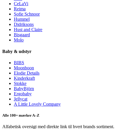
CeLaVi
Reima
Sofie Schnoor
Hummel
Didriksons
Hust and Claire
Bisgaard
Molo
Baby & udstyr
BIBS
Moonboon
Elodie Details
Kinderkraft
Stokke
BabyBjörn
Ergobaby
Jellycat
A Little Lovely Company
Alle 100+ mærker A–Z
Alfabetisk oversigt med direkte link til hvert brands sortiment.