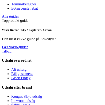
Terminsberegner
Børnepenge-rabat
Alle guides
Topprodukt guide
Voksi Breeze / Sky / Explorer / Urban
Den mest klikke guide på Sovedyret.
Læs voksi-guiden
Tilbud
Udsalg overordnet
Alt udsalg
Billigt sengetøj
Black Friday
Udsalg efter brand
Konges Sløjd udsalg
Liewood udsalg
Sebra udsalg