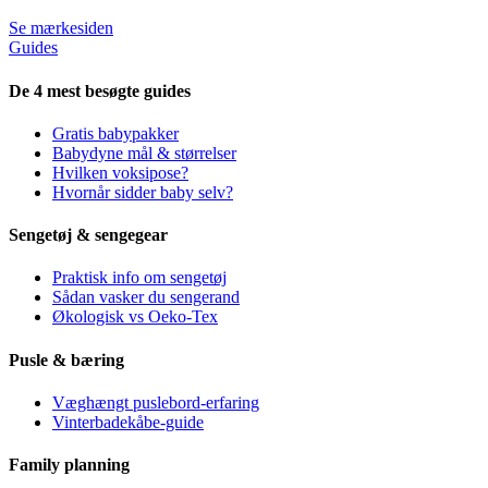
Se mærkesiden
Guides
De 4 mest besøgte guides
Gratis babypakker
Babydyne mål & størrelser
Hvilken voksipose?
Hvornår sidder baby selv?
Sengetøj & sengegear
Praktisk info om sengetøj
Sådan vasker du sengerand
Økologisk vs Oeko-Tex
Pusle & bæring
Væghængt puslebord-erfaring
Vinterbadekåbe-guide
Family planning