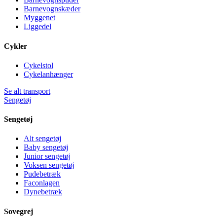
Barnevognskæder
Myggenet
Liggedel
Cykler
Cykelstol
Cykelanhænger
Se alt transport
Sengetøj
Sengetøj
Alt sengetøj
Baby sengetøj
Junior sengetøj
Voksen sengetøj
Pudebetræk
Faconlagen
Dynebetræk
Sovegrej