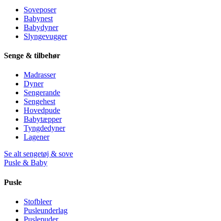
Soveposer
Babynest
Babydyner
Slyngevugger
Senge & tilbehør
Madrasser
Dyner
Sengerande
Sengehest
Hovedpude
Babytæpper
Tyngdedyner
Lagener
Se alt sengetøj & sove
Pusle & Baby
Pusle
Stofbleer
Pusleunderlag
Puslepuder