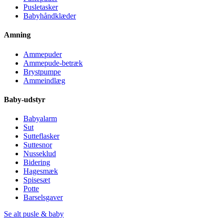
Pusletasker
Babyhåndklæder
Amning
Ammepuder
Ammepude-betræk
Brystpumpe
Ammeindlæg
Baby-udstyr
Babyalarm
Sut
Sutteflasker
Suttesnor
Nusseklud
Bidering
Hagesmæk
Spisesæt
Potte
Barselsgaver
Se alt pusle & baby