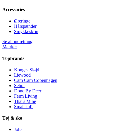
Accessories
Øreringe
Hårspænder
Smykkeskrin
Se alt indretning
Mærker
Topbrands
Konges Sløjd
Liewood
Cam Cam Copenhagen
Sebra
Done By Deer
Ferm Living
That's Mine
Smallstuff
Tøj & sko
Joha