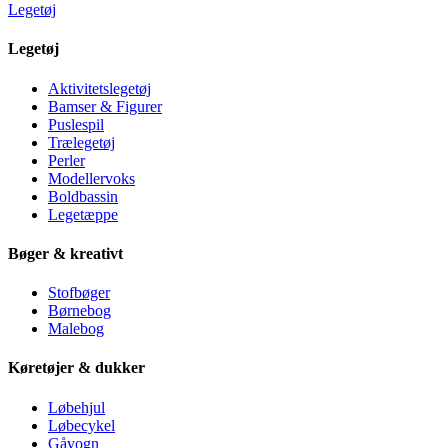
Legetøj
Legetøj
Aktivitetslegetøj
Bamser & Figurer
Puslespil
Trælegetøj
Perler
Modellervoks
Boldbassin
Legetæppe
Bøger & kreativt
Stofbøger
Børnebog
Malebog
Køretøjer & dukker
Løbehjul
Løbecykel
Gåvogn