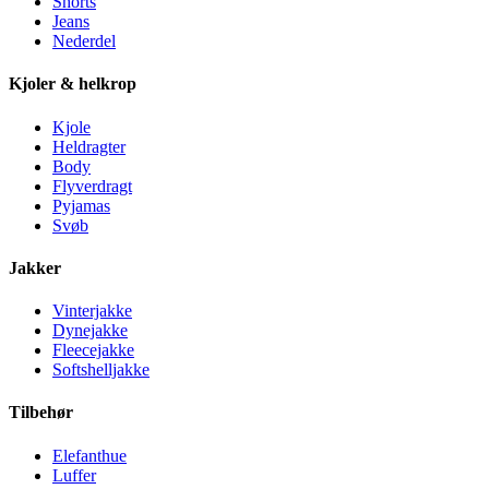
Shorts
Jeans
Nederdel
Kjoler & helkrop
Kjole
Heldragter
Body
Flyverdragt
Pyjamas
Svøb
Jakker
Vinterjakke
Dynejakke
Fleecejakke
Softshelljakke
Tilbehør
Elefanthue
Luffer