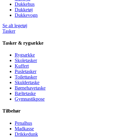
Dukkehus
Dukketøj
Dukkevogn
Se alt legetøj
Tasker
Tasker & rygsække
Rygsække
Skoletasker
Kuffert
Pusletasker
Toilettasker
Skuldertaske
Børnehavetaske
Bæltetaske
Gymnastikpose
Tilbehør
Penalhus
Madkasse
Drikkedunk