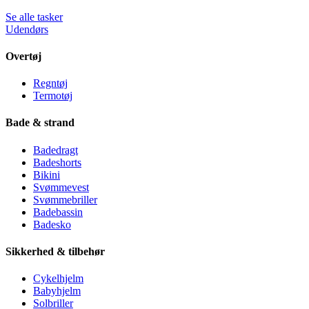
Se alle tasker
Udendørs
Overtøj
Regntøj
Termotøj
Bade & strand
Badedragt
Badeshorts
Bikini
Svømmevest
Svømmebriller
Badebassin
Badesko
Sikkerhed & tilbehør
Cykelhjelm
Babyhjelm
Solbriller