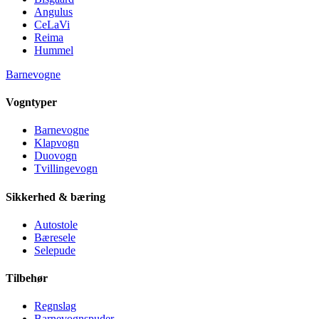
Angulus
CeLaVi
Reima
Hummel
Barnevogne
Vogntyper
Barnevogne
Klapvogn
Duovogn
Tvillingevogn
Sikkerhed & bæring
Autostole
Bæresele
Selepude
Tilbehør
Regnslag
Barnevognspuder