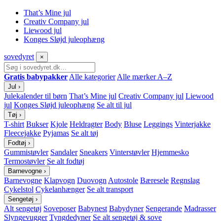
That’s Mine jul
Creativ Company jul
Liewood jul
Konges Sløjd juleophæng
sove
dyret
×
Gratis babypakker
Alle kategorier
Alle mærker A–Z
Jul
›
Julekalender til børn
That’s Mine jul
Creativ Company jul
Liewood
jul
Konges Sløjd juleophæng
Se alt til jul
Tøj
›
T-shirt
Bukser
Kjole
Heldragter
Body
Bluse
Leggings
Vinterjakke
Fleecejakke
Pyjamas
Se alt tøj
Fodtøj
›
Gummistøvler
Sandaler
Sneakers
Vinterstøvler
Hjemmesko
Termostøvler
Se alt fodtøj
Barnevogne
›
Barnevogne
Klapvogn
Duovogn
Autostole
Bæresele
Regnslag
Cykelstol
Cykelanhænger
Se alt transport
Sengetøj
›
Alt sengetøj
Soveposer
Babynest
Babydyner
Sengerande
Madrasser
Slyngevugger
Tyngdedyner
Se alt sengetøj & sove