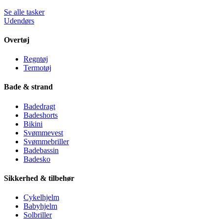
Se alle tasker
Udendørs
Overtøj
Regntøj
Termotøj
Bade & strand
Badedragt
Badeshorts
Bikini
Svømmevest
Svømmebriller
Badebassin
Badesko
Sikkerhed & tilbehør
Cykelhjelm
Babyhjelm
Solbriller