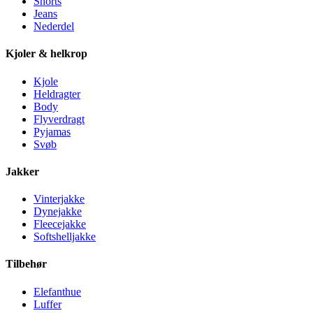
Shorts
Jeans
Nederdel
Kjoler & helkrop
Kjole
Heldragter
Body
Flyverdragt
Pyjamas
Svøb
Jakker
Vinterjakke
Dynejakke
Fleecejakke
Softshelljakke
Tilbehør
Elefanthue
Luffer