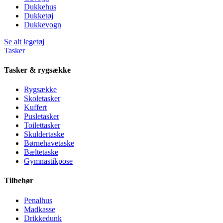
Dukkehus
Dukketøj
Dukkevogn
Se alt legetøj
Tasker
Tasker & rygsække
Rygsække
Skoletasker
Kuffert
Pusletasker
Toilettasker
Skuldertaske
Børnehavetaske
Bæltetaske
Gymnastikpose
Tilbehør
Penalhus
Madkasse
Drikkedunk