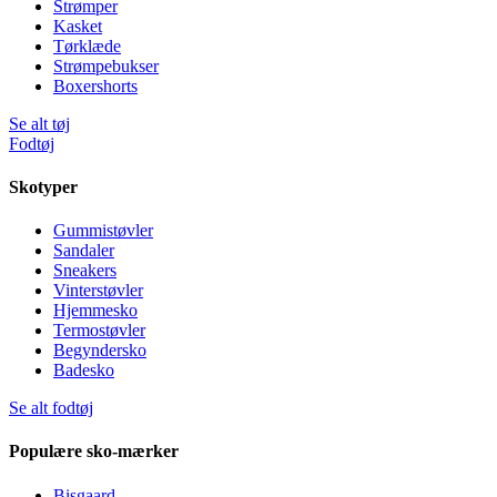
Strømper
Kasket
Tørklæde
Strømpebukser
Boxershorts
Se alt tøj
Fodtøj
Skotyper
Gummistøvler
Sandaler
Sneakers
Vinterstøvler
Hjemmesko
Termostøvler
Begyndersko
Badesko
Se alt fodtøj
Populære sko-mærker
Bisgaard