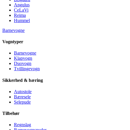
Angulus
CeLaVi
Reima
Hummel
Barnevogne
Vogntyper
Barnevogne
Klapvogn
Duovogn
Tvillingevogn
Sikkerhed & bæring
Autostole
Bæresele
Selepude
Tilbehør
Regnslag
Barnevognspuder