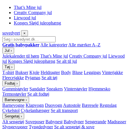
That’s Mine jul
Creativ Company jul
Liewood jul
Konges Sløjd juleophæng
sove
dyret
×
Gratis babypakker
Alle kategorier
Alle mærker A–Z
Jul
›
Julekalender til børn
That’s Mine jul
Creativ Company jul
Liewood
jul
Konges Sløjd juleophæng
Se alt til jul
Tøj
›
T-shirt
Bukser
Kjole
Heldragter
Body
Bluse
Leggings
Vinterjakke
Fleecejakke
Pyjamas
Se alt tøj
Fodtøj
›
Gummistøvler
Sandaler
Sneakers
Vinterstøvler
Hjemmesko
Termostøvler
Se alt fodtøj
Barnevogne
›
Barnevogne
Klapvogn
Duovogn
Autostole
Bæresele
Regnslag
Cykelstol
Cykelanhænger
Se alt transport
Sengetøj
›
Alt sengetøj
Soveposer
Babynest
Babydyner
Sengerande
Madrasser
Slyngevugger
Tyngdedyner
Se alt sengetøj & sove