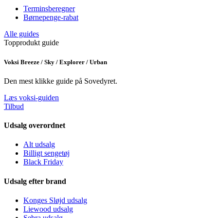
Terminsberegner
Børnepenge-rabat
Alle guides
Topprodukt guide
Voksi Breeze / Sky / Explorer / Urban
Den mest klikke guide på Sovedyret.
Læs voksi-guiden
Tilbud
Udsalg overordnet
Alt udsalg
Billigt sengetøj
Black Friday
Udsalg efter brand
Konges Sløjd udsalg
Liewood udsalg
Sebra udsalg