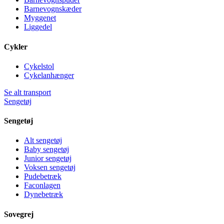
Barnevognskæder
Myggenet
Liggedel
Cykler
Cykelstol
Cykelanhænger
Se alt transport
Sengetøj
Sengetøj
Alt sengetøj
Baby sengetøj
Junior sengetøj
Voksen sengetøj
Pudebetræk
Faconlagen
Dynebetræk
Sovegrej