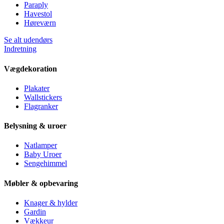
Paraply
Havestol
Høreværn
Se alt udendørs
Indretning
Vægdekoration
Plakater
Wallstickers
Flagranker
Belysning & uroer
Natlamper
Baby Uroer
Sengehimmel
Møbler & opbevaring
Knager & hylder
Gardin
Vækkeur