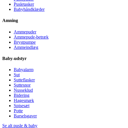
Pusletasker
Babyhåndklæder
Amning
Ammepuder
Ammepude-betræk
Brystpumpe
Ammeindlæg
Baby-udstyr
Babyalarm
Sut
Sutteflasker
Suttesnor
Nusseklud
Bidering
Hagesmæk
Spisesæt
Potte
Barselsgaver
Se alt pusle & baby