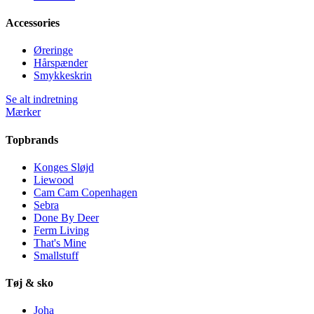
Accessories
Øreringe
Hårspænder
Smykkeskrin
Se alt indretning
Mærker
Topbrands
Konges Sløjd
Liewood
Cam Cam Copenhagen
Sebra
Done By Deer
Ferm Living
That's Mine
Smallstuff
Tøj & sko
Joha