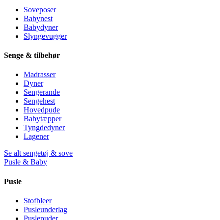
Soveposer
Babynest
Babydyner
Slyngevugger
Senge & tilbehør
Madrasser
Dyner
Sengerande
Sengehest
Hovedpude
Babytæpper
Tyngdedyner
Lagener
Se alt sengetøj & sove
Pusle & Baby
Pusle
Stofbleer
Pusleunderlag
Puslepuder