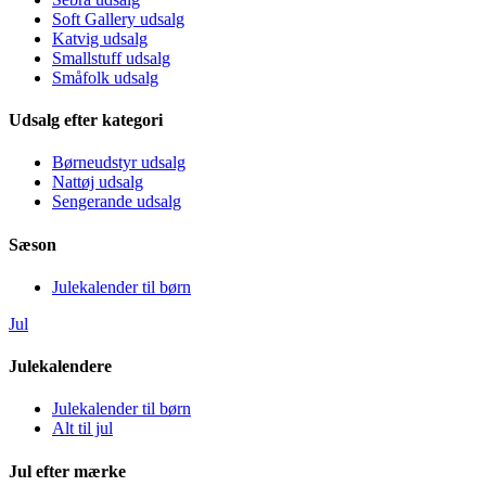
Soft Gallery udsalg
Katvig udsalg
Smallstuff udsalg
Småfolk udsalg
Udsalg efter kategori
Børneudstyr udsalg
Nattøj udsalg
Sengerande udsalg
Sæson
Julekalender til børn
Jul
Julekalendere
Julekalender til børn
Alt til jul
Jul efter mærke