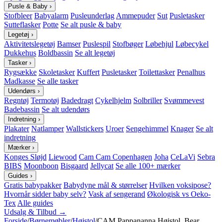
Pusle & Baby
›
Stofbleer
Babyalarm
Pusleunderlag
Ammepuder
Sut
Pusletasker
Sutteflasker
Potte
Se alt pusle & baby
Legetøj
›
Aktivitetslegetøj
Bamser
Puslespil
Stofbøger
Løbehjul
Løbecykel
Dukkehus
Boldbassin
Se alt legetøj
Tasker
›
Rygsække
Skoletasker
Kuffert
Pusletasker
Toilettasker
Penalhus
Madkasse
Se alle tasker
Udendørs
›
Regntøj
Termotøj
Badedragt
Cykelhjelm
Solbriller
Svømmevest
Badebassin
Se alt udendørs
Indretning
›
Plakater
Natlamper
Wallstickers
Uroer
Sengehimmel
Knager
Se alt
indretning
Mærker
›
Konges Sløjd
Liewood
Cam Cam Copenhagen
Joha
CeLaVi
Sebra
BIBS
Moonboon
Bisgaard
Jellycat
Se alle 100+ mærker
Guides
›
Gratis babypakker
Babydyne mål & størrelser
Hvilken voksipose?
Hvornår sidder baby selv?
Vask af sengerand
Økologisk vs Oeko-
Tex
Alle guides
Udsalg & Tilbud →
Forside
/
Børnemøbler
/
Højstol
/
CAM Pappananna Højstol, Bear