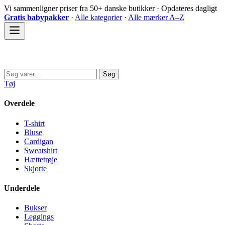
Spring
Vi sammenligner priser fra 50+ danske butikker · Opdateres dagligt
til
Gratis babypakker
·
Alle kategorier
·
Alle mærker A–Z
indhold
Sovedyret
Søg
Søg
efter:
Tøj
Overdele
T-shirt
Bluse
Cardigan
Sweatshirt
Hættetrøje
Skjorte
Underdele
Bukser
Leggings