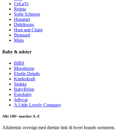
CeLaVi
Reima
Sofie Schnoor
Hummel
Didriksons
Hust and Claire
Bisgaard
Molo
Baby & udstyr
BIBS
Moonboon
Elodie Details
Kinderkraft
Stokke
BabyBjörn
Ergobaby
Jellycat
A Little Lovely Company
Alle 100+ mærker A–Z
Alfabetisk oversigt med direkte link til hvert brands sortiment.