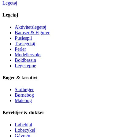
Legetøj
Legetøj
Aktivitetslegetøj
Bamser & Figurer
Puslespil
Trælegetøj
Perler
Modellervoks
Boldbassin
Legetæppe
Bøger & kreativt
Stofbøger
Børnebog
Malebog
Køretøjer & dukker
Løbehjul
Løbecykel
Gåvogn