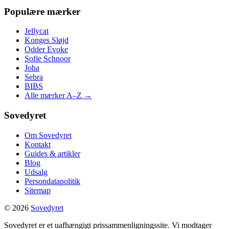
Populære mærker
Jellycat
Konges Sløjd
Odder Evoke
Sofie Schnoor
Joha
Sebra
BIBS
Alle mærker A–Z →
Sovedyret
Om Sovedyret
Kontakt
Guides & artikler
Blog
Udsalg
Persondatapolitik
Sitemap
© 2026
Sovedyret
Sovedyret er et uafhængigt prissammenligningssite. Vi modtager