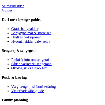
Se mærkesiden
Guides
De 4 mest besøgte guides
Gratis babypakker
Babydyne mål & størrelser
Hvilken voksipose?
Hvornår sidder baby selv?
Sengetøj & sengegear
Praktisk info om sengetøj
Sådan vasker du sengerand
Økologisk vs Oeko-Tex
Pusle & bæring
Væghængt puslebord-erfaring
Vinterbadekåbe-guide
Family planning