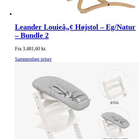
Leander Louieâ„¢ Højstol – Eg/Natur
– Bundle 2
Fra
3.481,60
kr.
Sammenlign priser