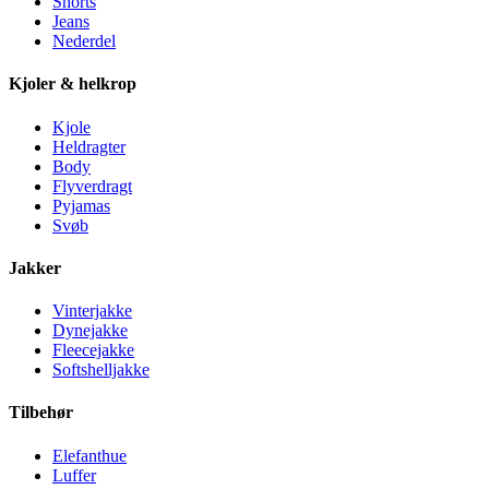
Shorts
Jeans
Nederdel
Kjoler & helkrop
Kjole
Heldragter
Body
Flyverdragt
Pyjamas
Svøb
Jakker
Vinterjakke
Dynejakke
Fleecejakke
Softshelljakke
Tilbehør
Elefanthue
Luffer