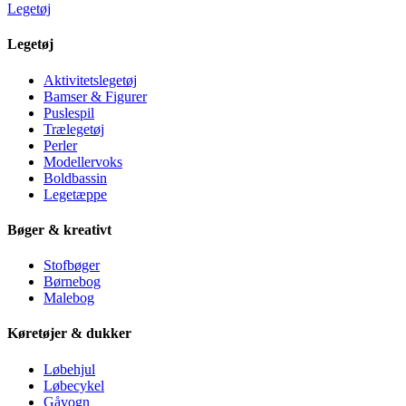
Legetøj
Legetøj
Aktivitetslegetøj
Bamser & Figurer
Puslespil
Trælegetøj
Perler
Modellervoks
Boldbassin
Legetæppe
Bøger & kreativt
Stofbøger
Børnebog
Malebog
Køretøjer & dukker
Løbehjul
Løbecykel
Gåvogn