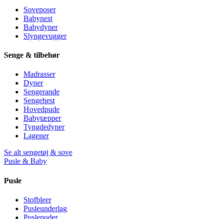
Soveposer
Babynest
Babydyner
Slyngevugger
Senge & tilbehør
Madrasser
Dyner
Sengerande
Sengehest
Hovedpude
Babytæpper
Tyngdedyner
Lagener
Se alt sengetøj & sove
Pusle & Baby
Pusle
Stofbleer
Pusleunderlag
Puslepuder