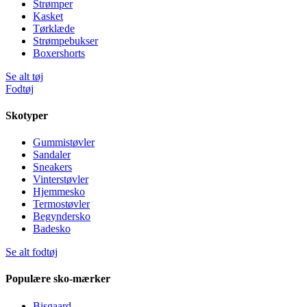
Strømper
Kasket
Tørklæde
Strømpebukser
Boxershorts
Se alt tøj
Fodtøj
Skotyper
Gummistøvler
Sandaler
Sneakers
Vinterstøvler
Hjemmesko
Termostøvler
Begyndersko
Badesko
Se alt fodtøj
Populære sko-mærker
Bisgaard