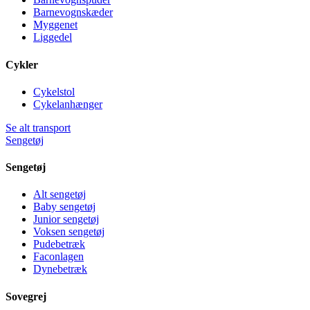
Barnevognskæder
Myggenet
Liggedel
Cykler
Cykelstol
Cykelanhænger
Se alt transport
Sengetøj
Sengetøj
Alt sengetøj
Baby sengetøj
Junior sengetøj
Voksen sengetøj
Pudebetræk
Faconlagen
Dynebetræk
Sovegrej