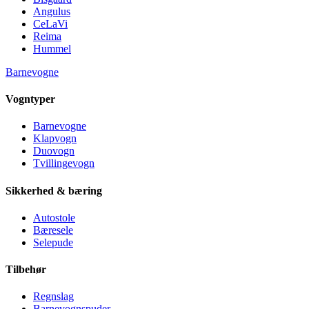
Angulus
CeLaVi
Reima
Hummel
Barnevogne
Vogntyper
Barnevogne
Klapvogn
Duovogn
Tvillingevogn
Sikkerhed & bæring
Autostole
Bæresele
Selepude
Tilbehør
Regnslag
Barnevognspuder