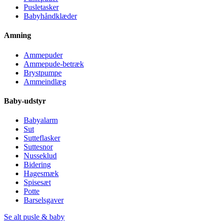
Pusletasker
Babyhåndklæder
Amning
Ammepuder
Ammepude-betræk
Brystpumpe
Ammeindlæg
Baby-udstyr
Babyalarm
Sut
Sutteflasker
Suttesnor
Nusseklud
Bidering
Hagesmæk
Spisesæt
Potte
Barselsgaver
Se alt pusle & baby