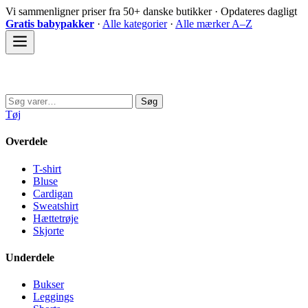
Spring
Vi sammenligner priser fra 50+ danske butikker · Opdateres dagligt
til
Gratis babypakker
·
Alle kategorier
·
Alle mærker A–Z
indhold
Sovedyret
Søg
Søg
efter:
Tøj
Overdele
T-shirt
Bluse
Cardigan
Sweatshirt
Hættetrøje
Skjorte
Underdele
Bukser
Leggings