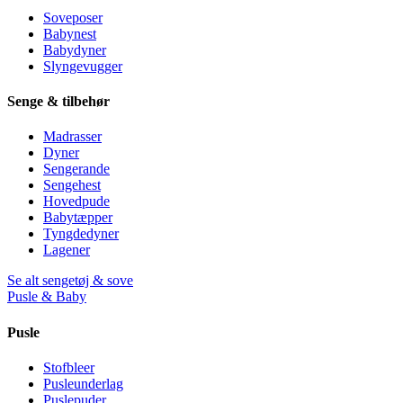
Soveposer
Babynest
Babydyner
Slyngevugger
Senge & tilbehør
Madrasser
Dyner
Sengerande
Sengehest
Hovedpude
Babytæpper
Tyngdedyner
Lagener
Se alt sengetøj & sove
Pusle & Baby
Pusle
Stofbleer
Pusleunderlag
Puslepuder