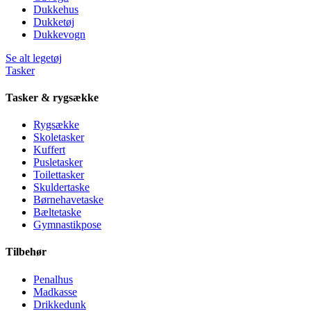
Dukkehus
Dukketøj
Dukkevogn
Se alt legetøj
Tasker
Tasker & rygsække
Rygsække
Skoletasker
Kuffert
Pusletasker
Toilettasker
Skuldertaske
Børnehavetaske
Bæltetaske
Gymnastikpose
Tilbehør
Penalhus
Madkasse
Drikkedunk