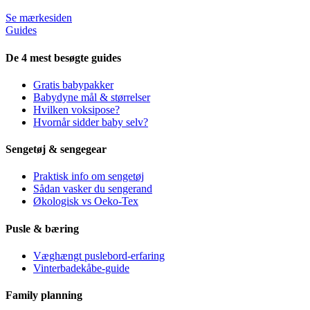
Se mærkesiden
Guides
De 4 mest besøgte guides
Gratis babypakker
Babydyne mål & størrelser
Hvilken voksipose?
Hvornår sidder baby selv?
Sengetøj & sengegear
Praktisk info om sengetøj
Sådan vasker du sengerand
Økologisk vs Oeko-Tex
Pusle & bæring
Væghængt puslebord-erfaring
Vinterbadekåbe-guide
Family planning