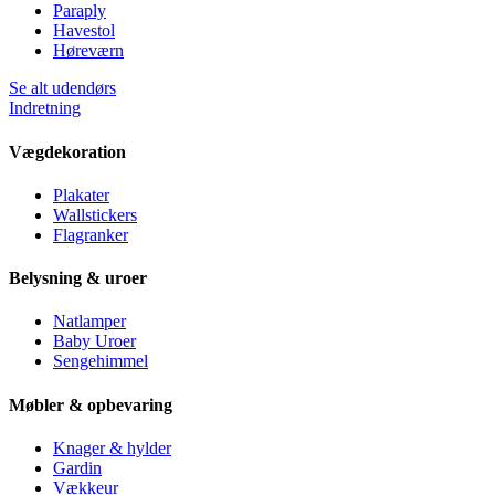
Paraply
Havestol
Høreværn
Se alt udendørs
Indretning
Vægdekoration
Plakater
Wallstickers
Flagranker
Belysning & uroer
Natlamper
Baby Uroer
Sengehimmel
Møbler & opbevaring
Knager & hylder
Gardin
Vækkeur