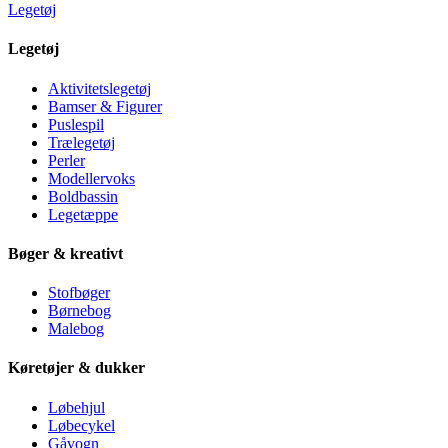
Legetøj
Legetøj
Aktivitetslegetøj
Bamser & Figurer
Puslespil
Trælegetøj
Perler
Modellervoks
Boldbassin
Legetæppe
Bøger & kreativt
Stofbøger
Børnebog
Malebog
Køretøjer & dukker
Løbehjul
Løbecykel
Gåvogn