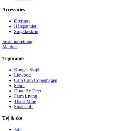
Accessories
Øreringe
Hårspænder
Smykkeskrin
Se alt indretning
Mærker
Topbrands
Konges Sløjd
Liewood
Cam Cam Copenhagen
Sebra
Done By Deer
Ferm Living
That's Mine
Smallstuff
Tøj & sko
Joha