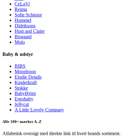
CeLaVi
Reima
Sofie Schnoor
Hummel
Didriksons
Hust and Claire
Bisgaard
Molo
Baby & udstyr
BIBS
Moonboon
Elodie Details
Kinderkraft
Stokke
BabyBjörn
Ergobaby
Jellycat
A Little Lovely Company
Alle 100+ mærker A–Z
Alfabetisk oversigt med direkte link til hvert brands sortiment.