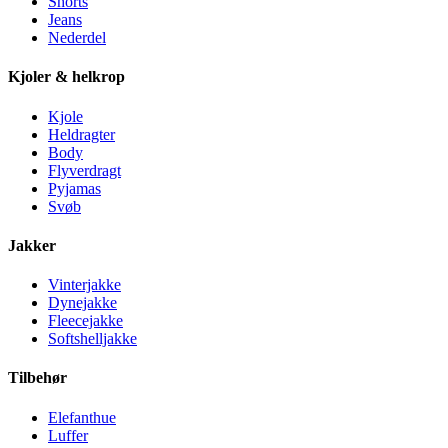
Shorts
Jeans
Nederdel
Kjoler & helkrop
Kjole
Heldragter
Body
Flyverdragt
Pyjamas
Svøb
Jakker
Vinterjakke
Dynejakke
Fleecejakke
Softshelljakke
Tilbehør
Elefanthue
Luffer