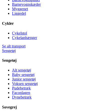
Barnevognskæder
Myggenet
Liggedel
Cykler
Cykelstol
Cykelanhænger
Se alt transport
Sengetøj
Sengetøj
Alt sengetøj
Baby sengetøj
Junior sengetøj
Voksen sengetøj
Pudebetræk
Faconlagen
Dynebetræk
Sovegrej