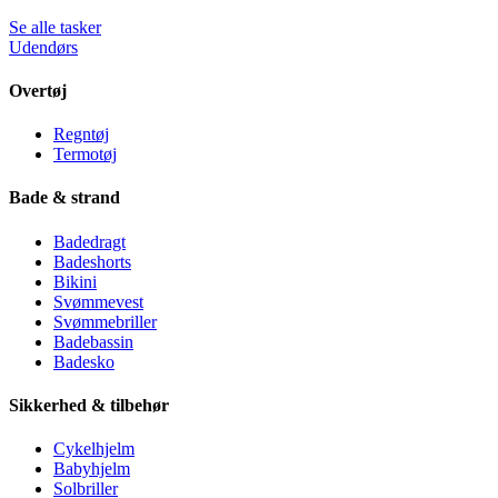
Se alle tasker
Udendørs
Overtøj
Regntøj
Termotøj
Bade & strand
Badedragt
Badeshorts
Bikini
Svømmevest
Svømmebriller
Badebassin
Badesko
Sikkerhed & tilbehør
Cykelhjelm
Babyhjelm
Solbriller