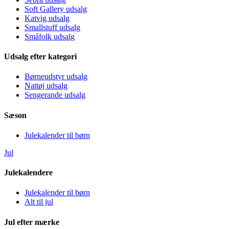
Soft Gallery udsalg
Katvig udsalg
Smallstuff udsalg
Småfolk udsalg
Udsalg efter kategori
Børneudstyr udsalg
Nattøj udsalg
Sengerande udsalg
Sæson
Julekalender til børn
Jul
Julekalendere
Julekalender til børn
Alt til jul
Jul efter mærke