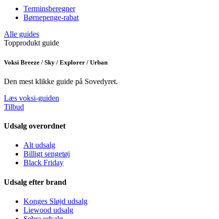
Terminsberegner
Børnepenge-rabat
Alle guides
Topprodukt guide
Voksi Breeze / Sky / Explorer / Urban
Den mest klikke guide på Sovedyret.
Læs voksi-guiden
Tilbud
Udsalg overordnet
Alt udsalg
Billigt sengetøj
Black Friday
Udsalg efter brand
Konges Sløjd udsalg
Liewood udsalg
Sebra udsalg