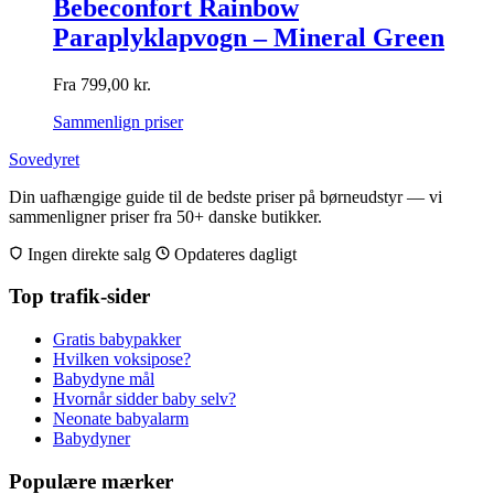
Bebeconfort Rainbow
Paraplyklapvogn – Mineral Green
Fra
799,00
kr.
Sammenlign priser
Sovedyret
Din uafhængige guide til de bedste priser på børneudstyr — vi
sammenligner priser fra 50+ danske butikker.
Ingen direkte salg
Opdateres dagligt
Top trafik-sider
Gratis babypakker
Hvilken voksipose?
Babydyne mål
Hvornår sidder baby selv?
Neonate babyalarm
Babydyner
Populære mærker