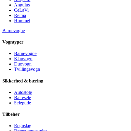
Angulus
CeLaVi
Reima
Hummel
Barnevogne
Vogntyper
Barnevogne
Klapvogn
Duovogn
Tvillingevogn
Sikkerhed & bæring
Autostole
Bæresele
Selepude
Tilbehør
Regnslag
Barnevognspuder