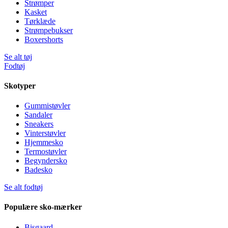
Strømper
Kasket
Tørklæde
Strømpebukser
Boxershorts
Se alt tøj
Fodtøj
Skotyper
Gummistøvler
Sandaler
Sneakers
Vinterstøvler
Hjemmesko
Termostøvler
Begyndersko
Badesko
Se alt fodtøj
Populære sko-mærker
Bisgaard