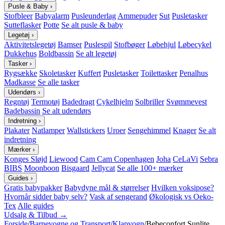
Pusle & Baby
›
Stofbleer
Babyalarm
Pusleunderlag
Ammepuder
Sut
Pusletasker
Sutteflasker
Potte
Se alt pusle & baby
Legetøj
›
Aktivitetslegetøj
Bamser
Puslespil
Stofbøger
Løbehjul
Løbecykel
Dukkehus
Boldbassin
Se alt legetøj
Tasker
›
Rygsække
Skoletasker
Kuffert
Pusletasker
Toilettasker
Penalhus
Madkasse
Se alle tasker
Udendørs
›
Regntøj
Termotøj
Badedragt
Cykelhjelm
Solbriller
Svømmevest
Badebassin
Se alt udendørs
Indretning
›
Plakater
Natlamper
Wallstickers
Uroer
Sengehimmel
Knager
Se alt
indretning
Mærker
›
Konges Sløjd
Liewood
Cam Cam Copenhagen
Joha
CeLaVi
Sebra
BIBS
Moonboon
Bisgaard
Jellycat
Se alle 100+ mærker
Guides
›
Gratis babypakker
Babydyne mål & størrelser
Hvilken voksipose?
Hvornår sidder baby selv?
Vask af sengerand
Økologisk vs Oeko-
Tex
Alle guides
Udsalg & Tilbud →
Forside
/
Barnevogne og Transport
/
Klapvogn
/
Bebeconfort Sunlite