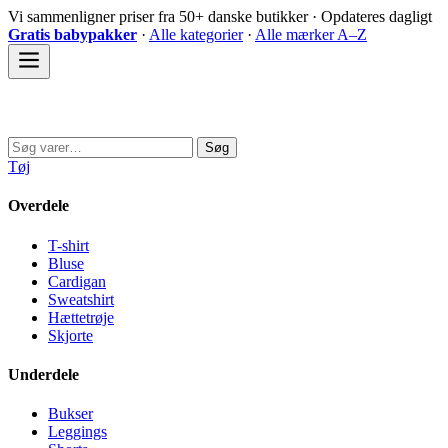
Spring
Vi sammenligner priser fra 50+ danske butikker · Opdateres dagligt
til
Gratis babypakker
·
Alle kategorier
·
Alle mærker A–Z
indhold
Sovedyret
Søg
Søg
efter:
Tøj
Overdele
T-shirt
Bluse
Cardigan
Sweatshirt
Hættetrøje
Skjorte
Underdele
Bukser
Leggings