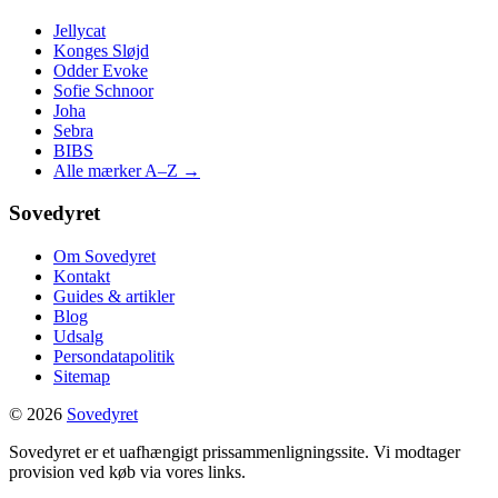
Jellycat
Konges Sløjd
Odder Evoke
Sofie Schnoor
Joha
Sebra
BIBS
Alle mærker A–Z →
Sovedyret
Om Sovedyret
Kontakt
Guides & artikler
Blog
Udsalg
Persondatapolitik
Sitemap
© 2026
Sovedyret
Sovedyret er et uafhængigt prissammenligningssite. Vi modtager
provision ved køb via vores links.