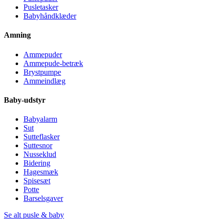
Pusletasker
Babyhåndklæder
Amning
Ammepuder
Ammepude-betræk
Brystpumpe
Ammeindlæg
Baby-udstyr
Babyalarm
Sut
Sutteflasker
Suttesnor
Nusseklud
Bidering
Hagesmæk
Spisesæt
Potte
Barselsgaver
Se alt pusle & baby