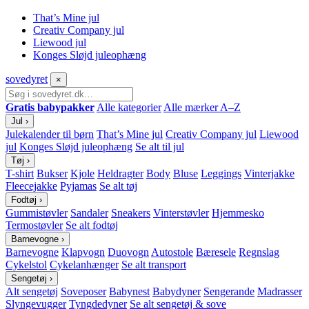
That’s Mine jul
Creativ Company jul
Liewood jul
Konges Sløjd juleophæng
sove
dyret
×
Gratis babypakker
Alle kategorier
Alle mærker A–Z
Jul
›
Julekalender til børn
That’s Mine jul
Creativ Company jul
Liewood
jul
Konges Sløjd juleophæng
Se alt til jul
Tøj
›
T-shirt
Bukser
Kjole
Heldragter
Body
Bluse
Leggings
Vinterjakke
Fleecejakke
Pyjamas
Se alt tøj
Fodtøj
›
Gummistøvler
Sandaler
Sneakers
Vinterstøvler
Hjemmesko
Termostøvler
Se alt fodtøj
Barnevogne
›
Barnevogne
Klapvogn
Duovogn
Autostole
Bæresele
Regnslag
Cykelstol
Cykelanhænger
Se alt transport
Sengetøj
›
Alt sengetøj
Soveposer
Babynest
Babydyner
Sengerande
Madrasser
Slyngevugger
Tyngdedyner
Se alt sengetøj & sove