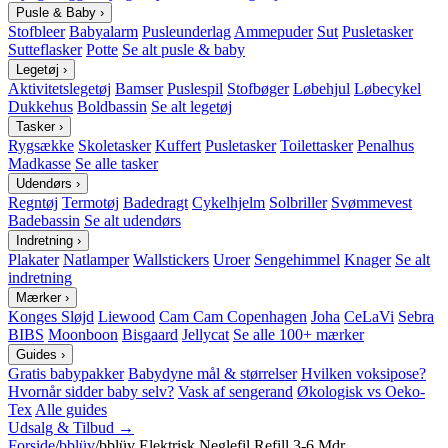
Pusle & Baby
›
Stofbleer
Babyalarm
Pusleunderlag
Ammepuder
Sut
Pusletasker
Sutteflasker
Potte
Se alt pusle & baby
Legetøj
›
Aktivitetslegetøj
Bamser
Puslespil
Stofbøger
Løbehjul
Løbecykel
Dukkehus
Boldbassin
Se alt legetøj
Tasker
›
Rygsække
Skoletasker
Kuffert
Pusletasker
Toilettasker
Penalhus
Madkasse
Se alle tasker
Udendørs
›
Regntøj
Termotøj
Badedragt
Cykelhjelm
Solbriller
Svømmevest
Badebassin
Se alt udendørs
Indretning
›
Plakater
Natlamper
Wallstickers
Uroer
Sengehimmel
Knager
Se alt
indretning
Mærker
›
Konges Sløjd
Liewood
Cam Cam Copenhagen
Joha
CeLaVi
Sebra
BIBS
Moonboon
Bisgaard
Jellycat
Se alle 100+ mærker
Guides
›
Gratis babypakker
Babydyne mål & størrelser
Hvilken voksipose?
Hvornår sidder baby selv?
Vask af sengerand
Økologisk vs Oeko-
Tex
Alle guides
Udsalg & Tilbud →
Forside
/
bblüv
/
bblüv Elektrisk Neglefil Refill 3-6 Mdr