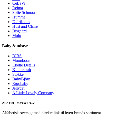
CeLaVi
Reima
Sofie Schnoor
Hummel
Didriksons
Hust and Claire
Bisgaard
Molo
Baby & udstyr
BIBS
Moonboon
Elodie Details
Kinderkraft
Stokke
BabyBjörn
Ergobaby
Jellycat
A Little Lovely Company
Alle 100+ mærker A–Z
Alfabetisk oversigt med direkte link til hvert brands sortiment.