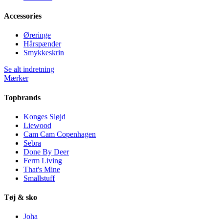
Accessories
Øreringe
Hårspænder
Smykkeskrin
Se alt indretning
Mærker
Topbrands
Konges Sløjd
Liewood
Cam Cam Copenhagen
Sebra
Done By Deer
Ferm Living
That's Mine
Smallstuff
Tøj & sko
Joha