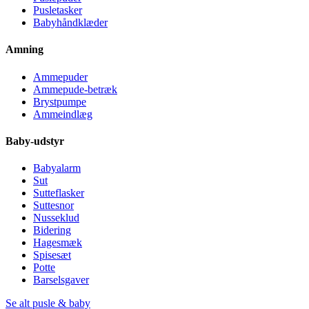
Pusletasker
Babyhåndklæder
Amning
Ammepuder
Ammepude-betræk
Brystpumpe
Ammeindlæg
Baby-udstyr
Babyalarm
Sut
Sutteflasker
Suttesnor
Nusseklud
Bidering
Hagesmæk
Spisesæt
Potte
Barselsgaver
Se alt pusle & baby