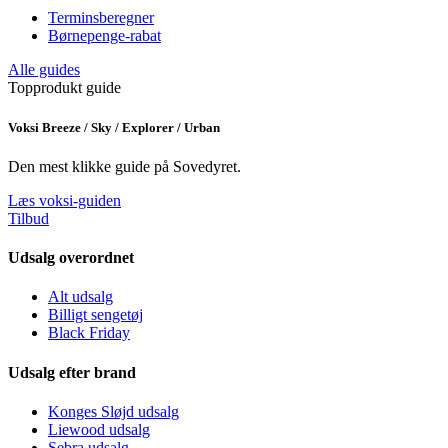
Terminsberegner
Børnepenge-rabat
Alle guides
Topprodukt guide
Voksi Breeze / Sky / Explorer / Urban
Den mest klikke guide på Sovedyret.
Læs voksi-guiden
Tilbud
Udsalg overordnet
Alt udsalg
Billigt sengetøj
Black Friday
Udsalg efter brand
Konges Sløjd udsalg
Liewood udsalg
Sebra udsalg