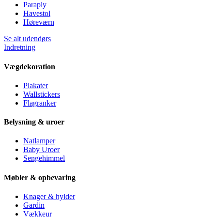
Paraply
Havestol
Høreværn
Se alt udendørs
Indretning
Vægdekoration
Plakater
Wallstickers
Flagranker
Belysning & uroer
Natlamper
Baby Uroer
Sengehimmel
Møbler & opbevaring
Knager & hylder
Gardin
Vækkeur