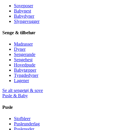
Soveposer
Babynest
Babydyner
Slyngevugger
Senge & tilbehør
Madrasser
Dyner
Sengerande
Sengehest
Hovedpude
Babytæpper
Tyngdedyner
Lagener
Se alt sengetøj & sove
Pusle & Baby
Pusle
Stofbleer
Pusleunderlag
Puslepuder