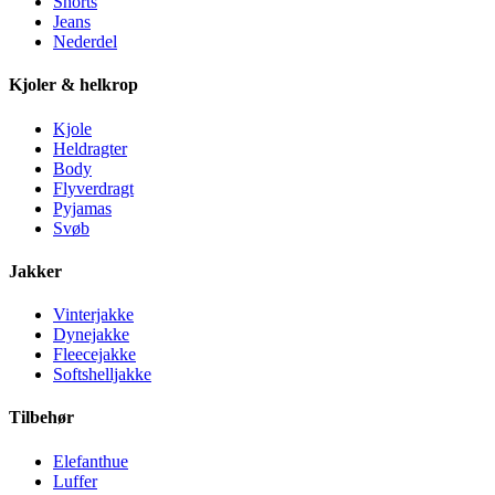
Shorts
Jeans
Nederdel
Kjoler & helkrop
Kjole
Heldragter
Body
Flyverdragt
Pyjamas
Svøb
Jakker
Vinterjakke
Dynejakke
Fleecejakke
Softshelljakke
Tilbehør
Elefanthue
Luffer