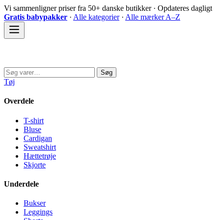
Spring
Vi sammenligner priser fra 50+ danske butikker · Opdateres dagligt
til
Gratis babypakker
·
Alle kategorier
·
Alle mærker A–Z
indhold
Sovedyret
Søg
Søg
efter:
Tøj
Overdele
T-shirt
Bluse
Cardigan
Sweatshirt
Hættetrøje
Skjorte
Underdele
Bukser
Leggings