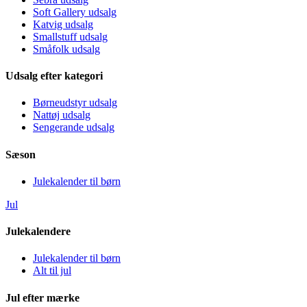
Soft Gallery udsalg
Katvig udsalg
Smallstuff udsalg
Småfolk udsalg
Udsalg efter kategori
Børneudstyr udsalg
Nattøj udsalg
Sengerande udsalg
Sæson
Julekalender til børn
Jul
Julekalendere
Julekalender til børn
Alt til jul
Jul efter mærke