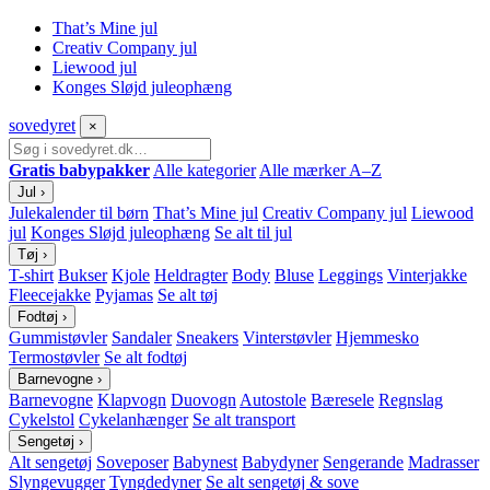
That’s Mine jul
Creativ Company jul
Liewood jul
Konges Sløjd juleophæng
sove
dyret
×
Gratis babypakker
Alle kategorier
Alle mærker A–Z
Jul
›
Julekalender til børn
That’s Mine jul
Creativ Company jul
Liewood
jul
Konges Sløjd juleophæng
Se alt til jul
Tøj
›
T-shirt
Bukser
Kjole
Heldragter
Body
Bluse
Leggings
Vinterjakke
Fleecejakke
Pyjamas
Se alt tøj
Fodtøj
›
Gummistøvler
Sandaler
Sneakers
Vinterstøvler
Hjemmesko
Termostøvler
Se alt fodtøj
Barnevogne
›
Barnevogne
Klapvogn
Duovogn
Autostole
Bæresele
Regnslag
Cykelstol
Cykelanhænger
Se alt transport
Sengetøj
›
Alt sengetøj
Soveposer
Babynest
Babydyner
Sengerande
Madrasser
Slyngevugger
Tyngdedyner
Se alt sengetøj & sove