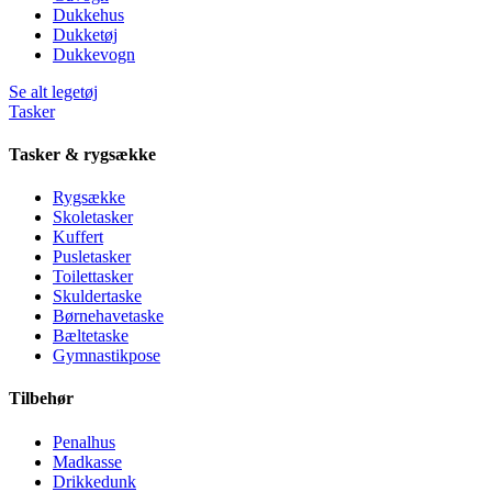
Dukkehus
Dukketøj
Dukkevogn
Se alt legetøj
Tasker
Tasker & rygsække
Rygsække
Skoletasker
Kuffert
Pusletasker
Toilettasker
Skuldertaske
Børnehavetaske
Bæltetaske
Gymnastikpose
Tilbehør
Penalhus
Madkasse
Drikkedunk