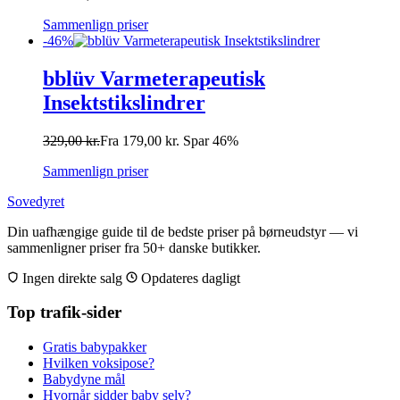
Sammenlign priser
-46%
bblüv Varmeterapeutisk
Insektstikslindrer
329,00
kr.
Fra
179,00
kr.
Spar 46%
Sammenlign priser
Sovedyret
Din uafhængige guide til de bedste priser på børneudstyr — vi
sammenligner priser fra 50+ danske butikker.
Ingen direkte salg
Opdateres dagligt
Top trafik-sider
Gratis babypakker
Hvilken voksipose?
Babydyne mål
Hvornår sidder baby selv?