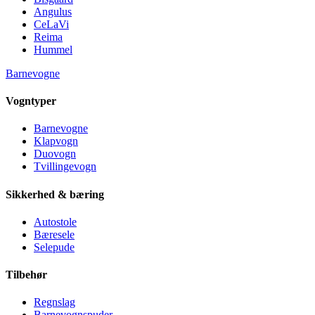
Angulus
CeLaVi
Reima
Hummel
Barnevogne
Vogntyper
Barnevogne
Klapvogn
Duovogn
Tvillingevogn
Sikkerhed & bæring
Autostole
Bæresele
Selepude
Tilbehør
Regnslag
Barnevognspuder