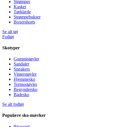
Strømper
Kasket
Tørklæde
Strømpebukser
Boxershorts
Se alt tøj
Fodtøj
Skotyper
Gummistøvler
Sandaler
Sneakers
Vinterstøvler
Hjemmesko
Termostøvler
Begyndersko
Badesko
Se alt fodtøj
Populære sko-mærker
Bisgaard