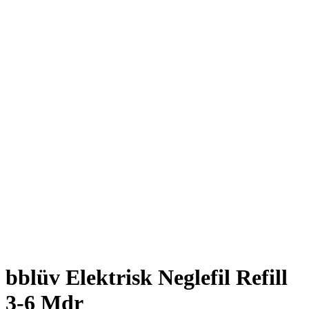
bblüv Elektrisk Neglefil Refill
3-6 Mdr