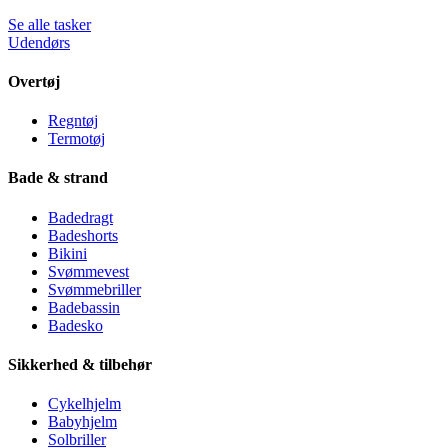
Se alle tasker
Udendørs
Overtøj
Regntøj
Termotøj
Bade & strand
Badedragt
Badeshorts
Bikini
Svømmevest
Svømmebriller
Badebassin
Badesko
Sikkerhed & tilbehør
Cykelhjelm
Babyhjelm
Solbriller