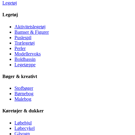
Legetøj
Legetøj
Aktivitetslegetøj
Bamser & Figurer
Puslespil
Trælegetøj
Perler
Modellervoks
Boldbassin
Legetæppe
Bøger & kreativt
Stofbøger
Børnebog
Malebog
Køretøjer & dukker
Løbehjul
Løbecykel
Gåvogn