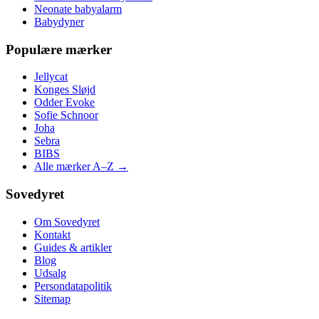
Neonate babyalarm
Babydyner
Populære mærker
Jellycat
Konges Sløjd
Odder Evoke
Sofie Schnoor
Joha
Sebra
BIBS
Alle mærker A–Z →
Sovedyret
Om Sovedyret
Kontakt
Guides & artikler
Blog
Udsalg
Persondatapolitik
Sitemap