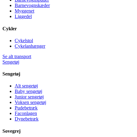
Barnevognskæder
Myggenet
Liggedel
Cykler
Cykelstol
Cykelanhænger
Se alt transport
Sengetøj
Sengetøj
Alt sengetøj
Baby sengetøj
Junior sengetøj
Voksen sengetøj
Pudebetræk
Faconlagen
Dynebetræk
Sovegrej