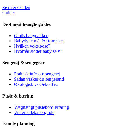
Se mærkesiden
Guides
De 4 mest besøgte guides
Gratis babypakker
Babydyne mål & størrelser
Hvilken voksipose?
Hvornår sidder baby selv?
Sengetøj & sengegear
Praktisk info om sengetøj
Sådan vasker du sengerand
Økologisk vs Oeko-Tex
Pusle & bæring
Væghængt puslebord-erfaring
Vinterbadekåbe-guide
Family planning