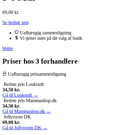
69,00
kr.
Se bedste pris
Uafhængig sammenligning
Vi tjener intet på dit valg af butik
bblüv
Priser hos 3 forhandlere
Uafhængig prissammenligning
Bedste pris
Loukrudt
34,50
kr.
Gå til Loukrudt →
Bedste pris
Mammashop.dk
34,50
kr.
Gå til Mammashop.dk →
Jollyroom DK
69,00
kr.
Gå til Jollyroom DK →