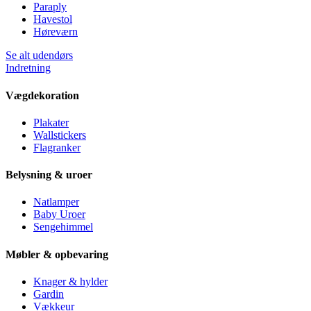
Paraply
Havestol
Høreværn
Se alt udendørs
Indretning
Vægdekoration
Plakater
Wallstickers
Flagranker
Belysning & uroer
Natlamper
Baby Uroer
Sengehimmel
Møbler & opbevaring
Knager & hylder
Gardin
Vækkeur