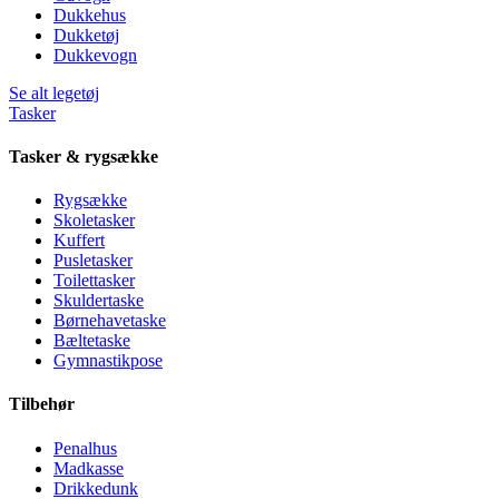
Dukkehus
Dukketøj
Dukkevogn
Se alt legetøj
Tasker
Tasker & rygsække
Rygsække
Skoletasker
Kuffert
Pusletasker
Toilettasker
Skuldertaske
Børnehavetaske
Bæltetaske
Gymnastikpose
Tilbehør
Penalhus
Madkasse
Drikkedunk