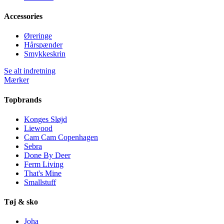
Accessories
Øreringe
Hårspænder
Smykkeskrin
Se alt indretning
Mærker
Topbrands
Konges Sløjd
Liewood
Cam Cam Copenhagen
Sebra
Done By Deer
Ferm Living
That's Mine
Smallstuff
Tøj & sko
Joha