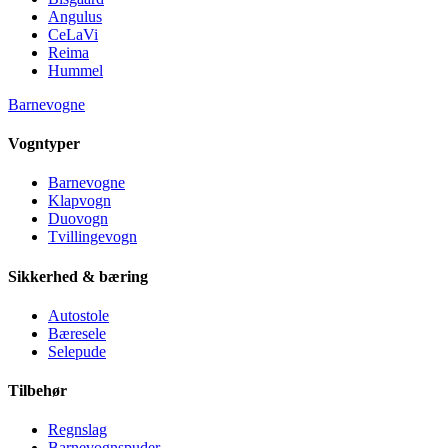
Angulus
CeLaVi
Reima
Hummel
Barnevogne
Vogntyper
Barnevogne
Klapvogn
Duovogn
Tvillingevogn
Sikkerhed & bæring
Autostole
Bæresele
Selepude
Tilbehør
Regnslag
Barnevognspuder