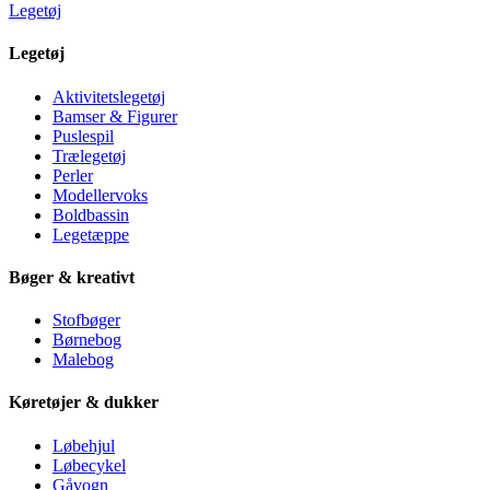
Legetøj
Legetøj
Aktivitetslegetøj
Bamser & Figurer
Puslespil
Trælegetøj
Perler
Modellervoks
Boldbassin
Legetæppe
Bøger & kreativt
Stofbøger
Børnebog
Malebog
Køretøjer & dukker
Løbehjul
Løbecykel
Gåvogn