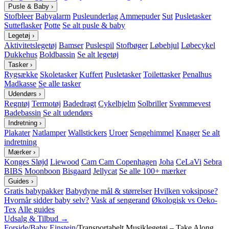
Pusle & Baby
›
Stofbleer
Babyalarm
Pusleunderlag
Ammepuder
Sut
Pusletasker
Sutteflasker
Potte
Se alt pusle & baby
Legetøj
›
Aktivitetslegetøj
Bamser
Puslespil
Stofbøger
Løbehjul
Løbecykel
Dukkehus
Boldbassin
Se alt legetøj
Tasker
›
Rygsække
Skoletasker
Kuffert
Pusletasker
Toilettasker
Penalhus
Madkasse
Se alle tasker
Udendørs
›
Regntøj
Termotøj
Badedragt
Cykelhjelm
Solbriller
Svømmevest
Badebassin
Se alt udendørs
Indretning
›
Plakater
Natlamper
Wallstickers
Uroer
Sengehimmel
Knager
Se alt
indretning
Mærker
›
Konges Sløjd
Liewood
Cam Cam Copenhagen
Joha
CeLaVi
Sebra
BIBS
Moonboon
Bisgaard
Jellycat
Se alle 100+ mærker
Guides
›
Gratis babypakker
Babydyne mål & størrelser
Hvilken voksipose?
Hvornår sidder baby selv?
Vask af sengerand
Økologisk vs Oeko-
Tex
Alle guides
Udsalg & Tilbud →
Forside
/
Baby Einstein
/
Transportabelt Musiklegetøj – Take Along