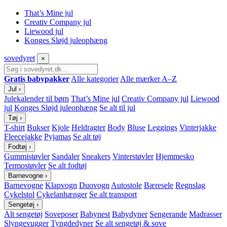
That’s Mine jul
Creativ Company jul
Liewood jul
Konges Sløjd juleophæng
sove
dyret
×
Gratis babypakker
Alle kategorier
Alle mærker A–Z
Jul
›
Julekalender til børn
That’s Mine jul
Creativ Company jul
Liewood
jul
Konges Sløjd juleophæng
Se alt til jul
Tøj
›
T-shirt
Bukser
Kjole
Heldragter
Body
Bluse
Leggings
Vinterjakke
Fleecejakke
Pyjamas
Se alt tøj
Fodtøj
›
Gummistøvler
Sandaler
Sneakers
Vinterstøvler
Hjemmesko
Termostøvler
Se alt fodtøj
Barnevogne
›
Barnevogne
Klapvogn
Duovogn
Autostole
Bæresele
Regnslag
Cykelstol
Cykelanhænger
Se alt transport
Sengetøj
›
Alt sengetøj
Soveposer
Babynest
Babydyner
Sengerande
Madrasser
Slyngevugger
Tyngdedyner
Se alt sengetøj & sove