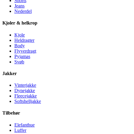
Shorts
Jeans
Nederdel
Kjoler & helkrop
Kjole
Heldragter
Body
Flyverdragt
Pyjamas
Svøb
Jakker
Vinterjakke
Dynejakke
Fleecejakke
Softshelljakke
Tilbehør
Elefanthue
Luffer