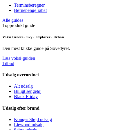
Terminsberegner
Børnepenge-rabat
Alle guides
Topprodukt guide
Voksi Breeze / Sky / Explorer / Urban
Den mest klikke guide på Sovedyret.
Læs voksi-guiden
Tilbud
Udsalg overordnet
Alt udsalg
Billigt sengetøj
Black Friday
Udsalg efter brand
Konges Sløjd udsalg
Liewood udsalg
Sebra udsalg