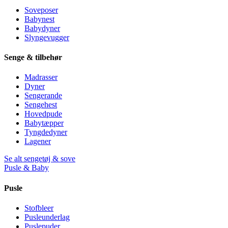
Soveposer
Babynest
Babydyner
Slyngevugger
Senge & tilbehør
Madrasser
Dyner
Sengerande
Sengehest
Hovedpude
Babytæpper
Tyngdedyner
Lagener
Se alt sengetøj & sove
Pusle & Baby
Pusle
Stofbleer
Pusleunderlag
Puslepuder