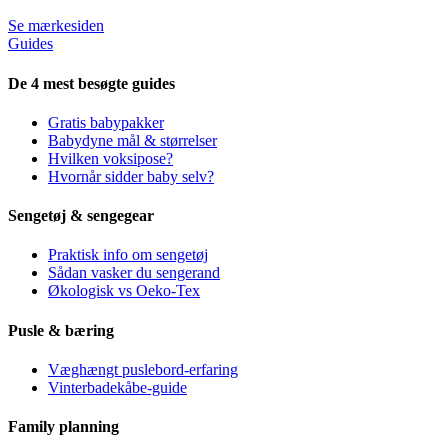
Se mærkesiden
Guides
De 4 mest besøgte guides
Gratis babypakker
Babydyne mål & størrelser
Hvilken voksipose?
Hvornår sidder baby selv?
Sengetøj & sengegear
Praktisk info om sengetøj
Sådan vasker du sengerand
Økologisk vs Oeko-Tex
Pusle & bæring
Væghængt puslebord-erfaring
Vinterbadekåbe-guide
Family planning