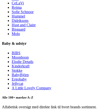
CeLaVi
Reima
Sofie Schnoor
Hummel
Didriksons
Hust and Claire
Bisgaard
Molo
Baby & udstyr
BIBS
Moonboon
Elodie Details
Kinderkraft
Stokke
BabyBjörn
Ergobaby
Jellycat
A Little Lovely Company
Alle 100+ mærker A–Z
Alfabetisk oversigt med direkte link til hvert brands sortiment.