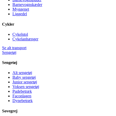
Barnevognskæder
Myggenet
Liggedel
Cykler
Cykelstol
Cykelanhænger
Se alt transport
Sengetøj
Sengetøj
Alt sengetøj
Baby sengetøj
Junior sengetøj
Voksen sengetøj
Pudebetræk
Faconlagen
Dynebetræk
Sovegrej