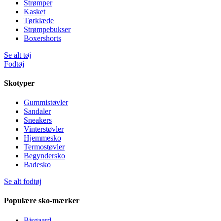
Strømper
Kasket
Tørklæde
Strømpebukser
Boxershorts
Se alt tøj
Fodtøj
Skotyper
Gummistøvler
Sandaler
Sneakers
Vinterstøvler
Hjemmesko
Termostøvler
Begyndersko
Badesko
Se alt fodtøj
Populære sko-mærker
Bisgaard