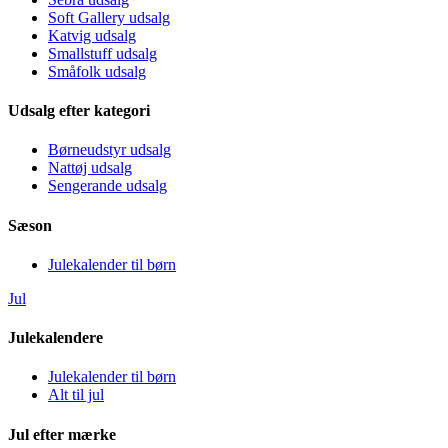
Soft Gallery udsalg
Katvig udsalg
Smallstuff udsalg
Småfolk udsalg
Udsalg efter kategori
Børneudstyr udsalg
Nattøj udsalg
Sengerande udsalg
Sæson
Julekalender til børn
Jul
Julekalendere
Julekalender til børn
Alt til jul
Jul efter mærke