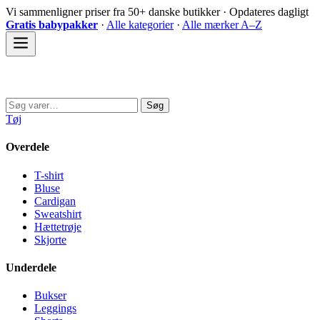
Spring
Vi sammenligner priser fra 50+ danske butikker · Opdateres dagligt
til
Gratis babypakker
·
Alle kategorier
·
Alle mærker A–Z
indhold
Sovedyret
Søg
Søg
efter:
Tøj
Overdele
T-shirt
Bluse
Cardigan
Sweatshirt
Hættetrøje
Skjorte
Underdele
Bukser
Leggings