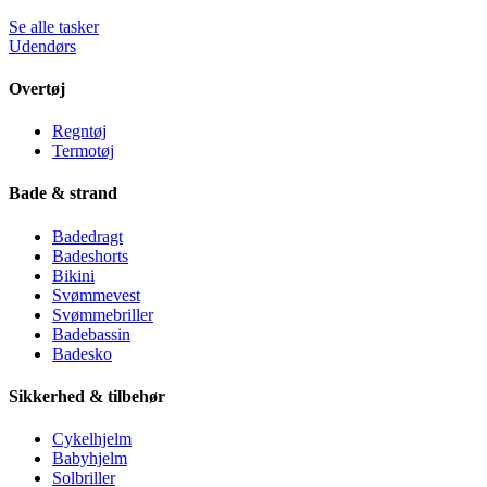
Se alle tasker
Udendørs
Overtøj
Regntøj
Termotøj
Bade & strand
Badedragt
Badeshorts
Bikini
Svømmevest
Svømmebriller
Badebassin
Badesko
Sikkerhed & tilbehør
Cykelhjelm
Babyhjelm
Solbriller