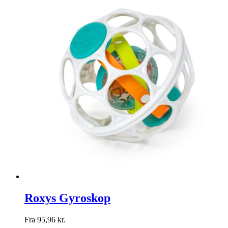
Roxys Gyroskop
Fra
95,96
kr.