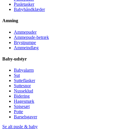
Pusletasker
Babyhåndklæder
Amning
Ammepuder
Ammepude-betræk
Brystpumpe
Ammeindlæg
Baby-udstyr
Babyalarm
Sut
Sutteflasker
Suttesnor
Nusseklud
Bidering
Hagesmæk
Spisesæt
Potte
Barselsgaver
Se alt pusle & baby