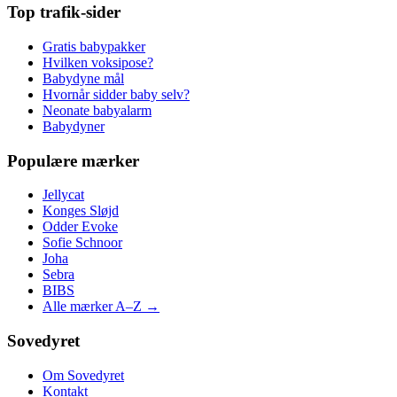
Top trafik-sider
Gratis babypakker
Hvilken voksipose?
Babydyne mål
Hvornår sidder baby selv?
Neonate babyalarm
Babydyner
Populære mærker
Jellycat
Konges Sløjd
Odder Evoke
Sofie Schnoor
Joha
Sebra
BIBS
Alle mærker A–Z →
Sovedyret
Om Sovedyret
Kontakt