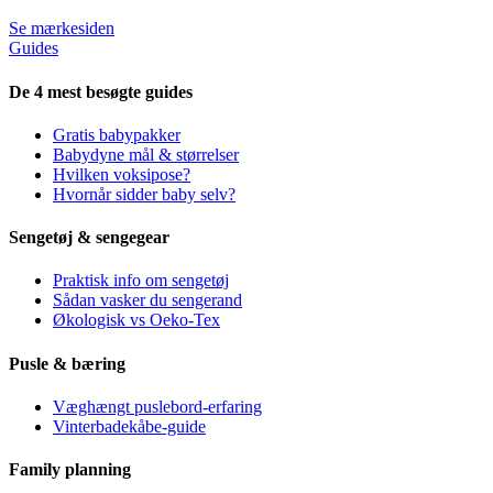
Se mærkesiden
Guides
De 4 mest besøgte guides
Gratis babypakker
Babydyne mål & størrelser
Hvilken voksipose?
Hvornår sidder baby selv?
Sengetøj & sengegear
Praktisk info om sengetøj
Sådan vasker du sengerand
Økologisk vs Oeko-Tex
Pusle & bæring
Væghængt puslebord-erfaring
Vinterbadekåbe-guide
Family planning