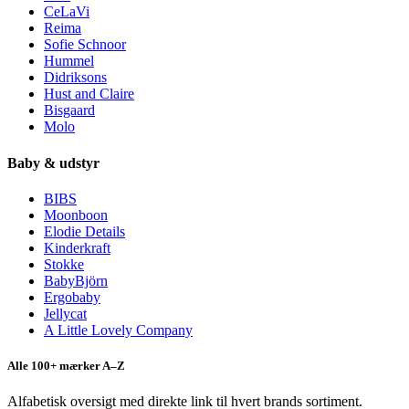
CeLaVi
Reima
Sofie Schnoor
Hummel
Didriksons
Hust and Claire
Bisgaard
Molo
Baby & udstyr
BIBS
Moonboon
Elodie Details
Kinderkraft
Stokke
BabyBjörn
Ergobaby
Jellycat
A Little Lovely Company
Alle 100+ mærker A–Z
Alfabetisk oversigt med direkte link til hvert brands sortiment.