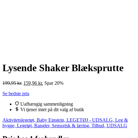
Lysende Shaker Blæksprutte
Den
Den
199,95
kr.
159,96
kr.
Spar 20%
oprindelige
aktuelle
Se bedste pris
pris
pris
var:
er:
Uafhængig sammenligning
199,95 kr..
159,96 kr..
Vi tjener intet på dit valg af butik
Aktivitetslegetøj, Baby Einstein, LEGETØJ - UDSALG, Leg &
hygge, Legetøj, Rangler, Sensorisk & læring, Tilbud, UDSALG