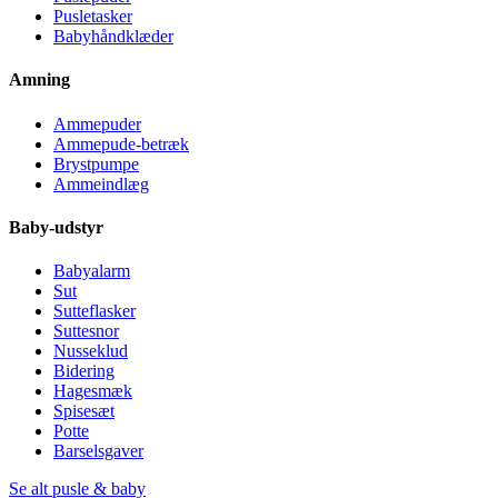
Pusletasker
Babyhåndklæder
Amning
Ammepuder
Ammepude-betræk
Brystpumpe
Ammeindlæg
Baby-udstyr
Babyalarm
Sut
Sutteflasker
Suttesnor
Nusseklud
Bidering
Hagesmæk
Spisesæt
Potte
Barselsgaver
Se alt pusle & baby