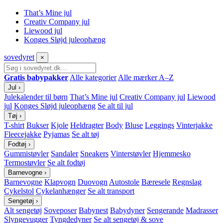
That’s Mine jul
Creativ Company jul
Liewood jul
Konges Sløjd juleophæng
sove
dyret
×
Gratis babypakker
Alle kategorier
Alle mærker A–Z
Jul
›
Julekalender til børn
That’s Mine jul
Creativ Company jul
Liewood
jul
Konges Sløjd juleophæng
Se alt til jul
Tøj
›
T-shirt
Bukser
Kjole
Heldragter
Body
Bluse
Leggings
Vinterjakke
Fleecejakke
Pyjamas
Se alt tøj
Fodtøj
›
Gummistøvler
Sandaler
Sneakers
Vinterstøvler
Hjemmesko
Termostøvler
Se alt fodtøj
Barnevogne
›
Barnevogne
Klapvogn
Duovogn
Autostole
Bæresele
Regnslag
Cykelstol
Cykelanhænger
Se alt transport
Sengetøj
›
Alt sengetøj
Soveposer
Babynest
Babydyner
Sengerande
Madrasser
Slyngevugger
Tyngdedyner
Se alt sengetøj & sove