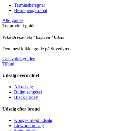
Terminsberegner
Børnepenge-rabat
Alle guides
Topprodukt guide
Voksi Breeze / Sky / Explorer / Urban
Den mest klikke guide på Sovedyret.
Læs voksi-guiden
Tilbud
Udsalg overordnet
Alt udsalg
Billigt sengetøj
Black Friday
Udsalg efter brand
Konges Sløjd udsalg
Liewood udsalg
Sebra udsalg