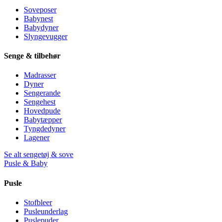
Soveposer
Babynest
Babydyner
Slyngevugger
Senge & tilbehør
Madrasser
Dyner
Sengerande
Sengehest
Hovedpude
Babytæpper
Tyngdedyner
Lagener
Se alt sengetøj & sove
Pusle & Baby
Pusle
Stofbleer
Pusleunderlag
Puslepuder