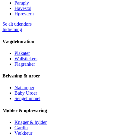
Paraply
Havestol
Høreværn
Se alt udendørs
Indretning
Vægdekoration
Plakater
Wallstickers
Flagranker
Belysning & uroer
Natlamper
Baby Uroer
Sengehimmel
Møbler & opbevaring
Knager & hylder
Gardin
Vækkeur