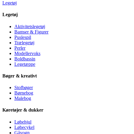
Legetøj
Legetøj
Aktivitetslegetøj
Bamser & Figurer
Puslespil
Trælegetøj
Perler
Modellervoks
Boldbassin
Legetæppe
Bøger & kreativt
Stofbøger
Børnebog
Malebog
Køretøjer & dukker
Løbehjul
Løbecykel
Gåvogn