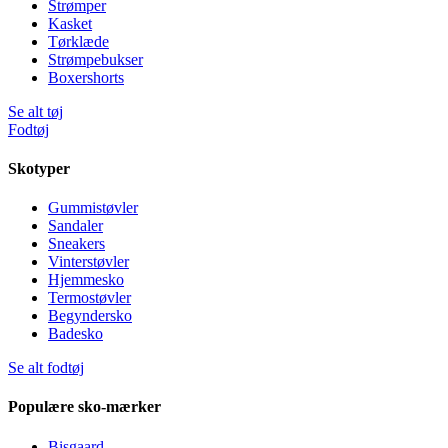
Strømper
Kasket
Tørklæde
Strømpebukser
Boxershorts
Se alt tøj
Fodtøj
Skotyper
Gummistøvler
Sandaler
Sneakers
Vinterstøvler
Hjemmesko
Termostøvler
Begyndersko
Badesko
Se alt fodtøj
Populære sko-mærker
Bisgaard