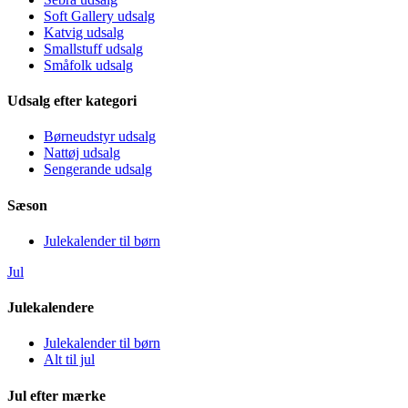
Soft Gallery udsalg
Katvig udsalg
Smallstuff udsalg
Småfolk udsalg
Udsalg efter kategori
Børneudstyr udsalg
Nattøj udsalg
Sengerande udsalg
Sæson
Julekalender til børn
Jul
Julekalendere
Julekalender til børn
Alt til jul
Jul efter mærke