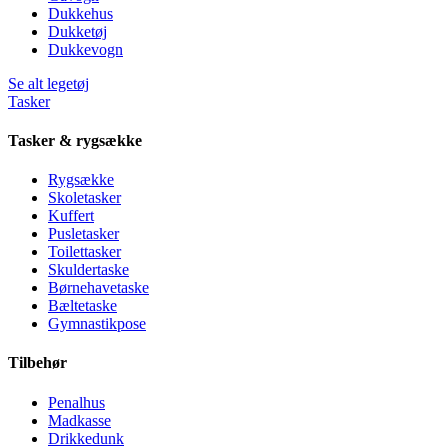
Dukkehus
Dukketøj
Dukkevogn
Se alt legetøj
Tasker
Tasker & rygsække
Rygsække
Skoletasker
Kuffert
Pusletasker
Toilettasker
Skuldertaske
Børnehavetaske
Bæltetaske
Gymnastikpose
Tilbehør
Penalhus
Madkasse
Drikkedunk