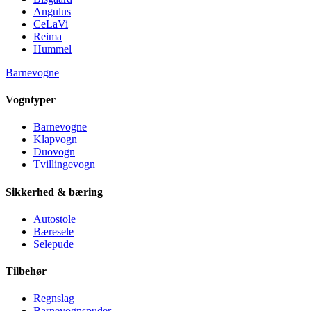
Angulus
CeLaVi
Reima
Hummel
Barnevogne
Vogntyper
Barnevogne
Klapvogn
Duovogn
Tvillingevogn
Sikkerhed & bæring
Autostole
Bæresele
Selepude
Tilbehør
Regnslag
Barnevognspuder