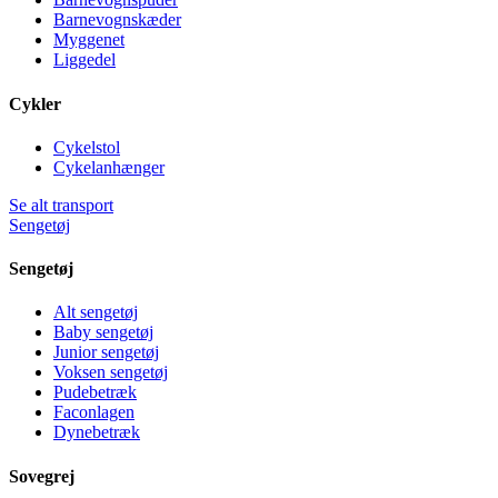
Barnevognskæder
Myggenet
Liggedel
Cykler
Cykelstol
Cykelanhænger
Se alt transport
Sengetøj
Sengetøj
Alt sengetøj
Baby sengetøj
Junior sengetøj
Voksen sengetøj
Pudebetræk
Faconlagen
Dynebetræk
Sovegrej