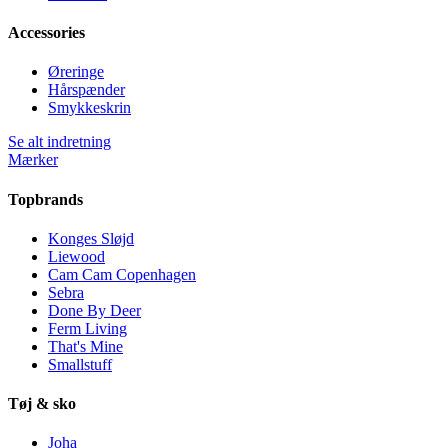
Accessories
Øreringe
Hårspænder
Smykkeskrin
Se alt indretning
Mærker
Topbrands
Konges Sløjd
Liewood
Cam Cam Copenhagen
Sebra
Done By Deer
Ferm Living
That's Mine
Smallstuff
Tøj & sko
Joha