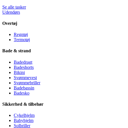
Se alle tasker
Udendørs
Overtøj
Regntøj
Termotøj
Bade & strand
Badedragt
Badeshorts
Bikini
Svømmevest
Svømmebriller
Badebassin
Badesko
Sikkerhed & tilbehør
Cykelhjelm
Babyhjelm
Solbriller