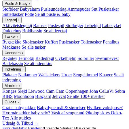
Pusle & Baby
›
Stofbleer
Babyalarm
Pusleunderlag
Ammepuder
Sut
Pusletasker
Sutteflasker
Potte
Se alt pusle & baby
Legetøj
›
Aktivitetslegetøj
Bamser
Puslespil
Stofbøger
Løbehjul
Løbecykel
Dukkehus
Boldbassin
Se alt legetøj
Tasker
›
Rygsække
Skoletasker
Kuffert
Pusletasker
Toilettasker
Penalhus
Madkasse
Se alle tasker
Udendørs
›
Regntøj
Termotøj
Badedragt
Cykelhjelm
Solbriller
Svømmevest
Badebassin
Se alt udendørs
Indretning
›
Plakater
Natlamper
Wallstickers
Uroer
Sengehimmel
Knager
Se alt
indretning
Mærker
›
Konges Sløjd
Liewood
Cam Cam Copenhagen
Joha
CeLaVi
Sebra
BIBS
Moonboon
Bisgaard
Jellycat
Se alle 100+ mærker
Guides
›
Gratis babypakker
Babydyne mål & størrelser
Hvilken voksipose?
Hvornår sidder baby selv?
Vask af sengerand
Økologisk vs Oeko-
Tex
Alle guides
Udsalg & Tilbud →
Forside
/
Baby Einstein
/
Lysende Shaker Blæksprutte