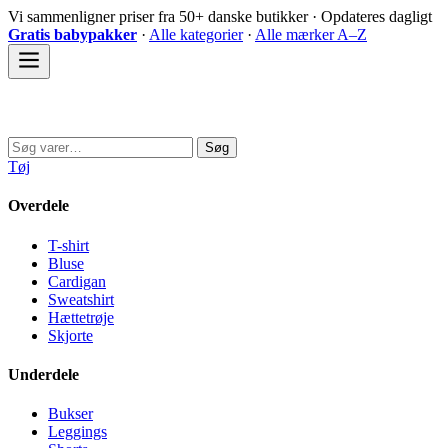
Spring
Vi sammenligner priser fra 50+ danske butikker · Opdateres dagligt
til
Gratis babypakker
·
Alle kategorier
·
Alle mærker A–Z
indhold
Sovedyret
Søg
Søg
efter:
Tøj
Overdele
T-shirt
Bluse
Cardigan
Sweatshirt
Hættetrøje
Skjorte
Underdele
Bukser
Leggings