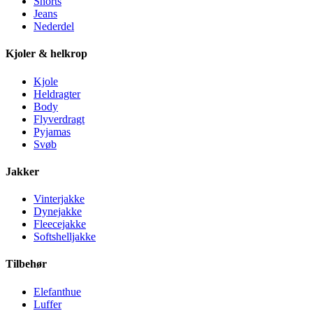
Shorts
Jeans
Nederdel
Kjoler & helkrop
Kjole
Heldragter
Body
Flyverdragt
Pyjamas
Svøb
Jakker
Vinterjakke
Dynejakke
Fleecejakke
Softshelljakke
Tilbehør
Elefanthue
Luffer