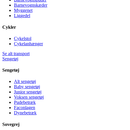
Barnevognskæder
Myggenet
Liggedel
Cykler
Cykelstol
Cykelanhænger
Se alt transport
Sengetøj
Sengetøj
Alt sengetøj
Baby sengetøj
Junior sengetøj
Voksen sengetøj
Pudebetræk
Faconlagen
Dynebetræk
Sovegrej