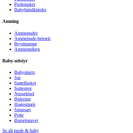
Pusletasker
Babyhåndklæder
Amning
Ammepuder
Ammepude-betræk
Brystpumpe
Ammeindlæg
Baby-udstyr
Babyalarm
Sut
Sutteflasker
Suttesnor
Nusseklud
Bidering
Hagesmæk
Spisesæt
Potte
Barselsgaver
Se alt pusle & baby