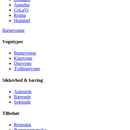
Angulus
CeLaVi
Reima
Hummel
Barnevogne
Vogntyper
Barnevogne
Klapvogn
Duovogn
Tvillingevogn
Sikkerhed & bæring
Autostole
Bæresele
Selepude
Tilbehør
Regnslag
Barnevognspuder