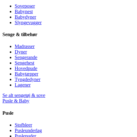
Soveposer
Babynest
Babydyner
Slyngevugger
Senge & tilbehør
Madrasser
Dyner
Sengerande
Sengehest
Hovedpude
Babytæpper
Tyngdedyner
Lagener
Se alt sengetøj & sove
Pusle & Baby
Pusle
Stofbleer
Pusleunderlag
Puslepuder