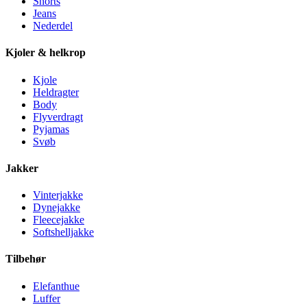
Shorts
Jeans
Nederdel
Kjoler & helkrop
Kjole
Heldragter
Body
Flyverdragt
Pyjamas
Svøb
Jakker
Vinterjakke
Dynejakke
Fleecejakke
Softshelljakke
Tilbehør
Elefanthue
Luffer