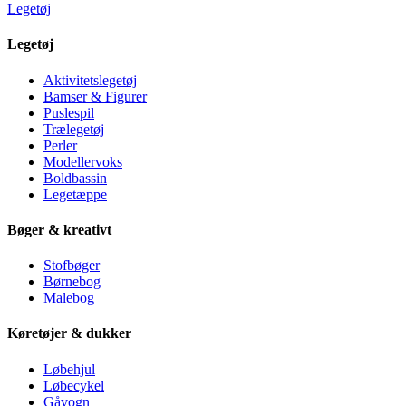
Legetøj
Legetøj
Aktivitetslegetøj
Bamser & Figurer
Puslespil
Trælegetøj
Perler
Modellervoks
Boldbassin
Legetæppe
Bøger & kreativt
Stofbøger
Børnebog
Malebog
Køretøjer & dukker
Løbehjul
Løbecykel
Gåvogn