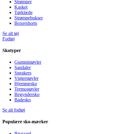
Strømper
Kasket
Tørklæde
Strømpebukser
Boxershorts
Se alt tøj
Fodtøj
Skotyper
Gummistøvler
Sandaler
Sneakers
Vinterstøvler
Hjemmesko
Termostøvler
Begyndersko
Badesko
Se alt fodtøj
Populære sko-mærker
Bisgaard