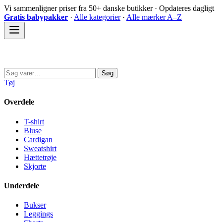
Spring
Vi sammenligner priser fra 50+ danske butikker · Opdateres dagligt
til
Gratis babypakker
·
Alle kategorier
·
Alle mærker A–Z
indhold
Sovedyret
Søg
Søg
efter:
Tøj
Overdele
T-shirt
Bluse
Cardigan
Sweatshirt
Hættetrøje
Skjorte
Underdele
Bukser
Leggings