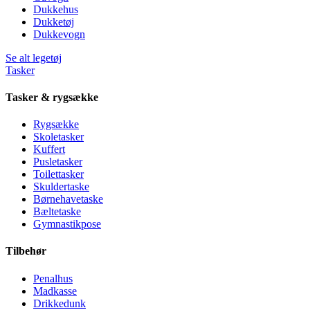
Dukkehus
Dukketøj
Dukkevogn
Se alt legetøj
Tasker
Tasker & rygsække
Rygsække
Skoletasker
Kuffert
Pusletasker
Toilettasker
Skuldertaske
Børnehavetaske
Bæltetaske
Gymnastikpose
Tilbehør
Penalhus
Madkasse
Drikkedunk