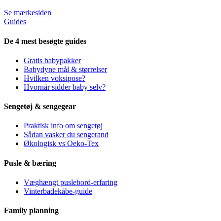
Se mærkesiden
Guides
De 4 mest besøgte guides
Gratis babypakker
Babydyne mål & størrelser
Hvilken voksipose?
Hvornår sidder baby selv?
Sengetøj & sengegear
Praktisk info om sengetøj
Sådan vasker du sengerand
Økologisk vs Oeko-Tex
Pusle & bæring
Væghængt puslebord-erfaring
Vinterbadekåbe-guide
Family planning