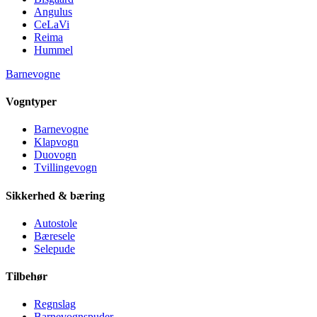
Angulus
CeLaVi
Reima
Hummel
Barnevogne
Vogntyper
Barnevogne
Klapvogn
Duovogn
Tvillingevogn
Sikkerhed & bæring
Autostole
Bæresele
Selepude
Tilbehør
Regnslag
Barnevognspuder