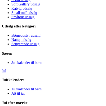
Soft Gallery udsalg
Katvig udsalg
Smallstuff udsalg
Småfolk udsalg
Udsalg efter kategori
Børneudstyr udsalg
Nattøj udsalg
Sengerande udsalg
Sæson
Julekalender til børn
Jul
Julekalendere
Julekalender til børn
Alt til jul
Jul efter mærke