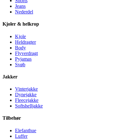
Shorts
Jeans
Nederdel
Kjoler & helkrop
Kjole
Heldragter
Body
Flyverdragt
Pyjamas
Svøb
Jakker
Vinterjakke
Dynejakke
Fleecejakke
Softshelljakke
Tilbehør
Elefanthue
Luffer