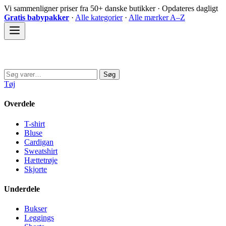
Spring
Vi sammenligner priser fra 50+ danske butikker · Opdateres dagligt
til
Gratis babypakker
·
Alle kategorier
·
Alle mærker A–Z
indhold
Sovedyret
Søg
Søg
efter:
Tøj
Overdele
T-shirt
Bluse
Cardigan
Sweatshirt
Hættetrøje
Skjorte
Underdele
Bukser
Leggings