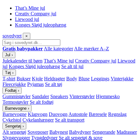
That’s Mine jul
Creativ Company jul
Liewood jul
Konges Sløjd juleophæng
sove
dyret
×
Gratis babypakker
Alle kategorier
Alle mærker A–Z
Jul
›
Julekalender til børn
That’s Mine jul
Creativ Company jul
Liewood
jul
Konges Sløjd juleophæng
Se alt til jul
Tøj
›
T-shirt
Bukser
Kjole
Heldragter
Body
Bluse
Leggings
Vinterjakke
Fleecejakke
Pyjamas
Se alt tøj
Fodtøj
›
Gummistøvler
Sandaler
Sneakers
Vinterstøvler
Hjemmesko
Termostøvler
Se alt fodtøj
Barnevogne
›
Barnevogne
Klapvogn
Duovogn
Autostole
Bæresele
Regnslag
Cykelstol
Cykelanhænger
Se alt transport
Sengetøj
›
Alt sengetøj
Soveposer
Babynest
Babydyner
Sengerande
Madrasser
Slyngevugger
Tyngdedyner
Se alt sengetøj & sove