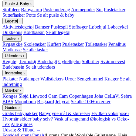
Pusle & Baby
›
Stofbleer
Babyalarm
Pusleunderlag
Ammepuder
Sut
Pusletasker
Sutteflasker
Potte
Se alt pusle & baby
Legetøj
›
Aktivitetslegetøj
Bamser
Puslespil
Stofbøger
Løbehjul
Løbecykel
Dukkehus
Boldbassin
Se alt legetøj
Tasker
›
Rygsække
Skoletasker
Kuffert
Pusletasker
Toilettasker
Penalhus
Madkasse
Se alle tasker
Udendørs
›
Regntøj
Termotøj
Badedragt
Cykelhjelm
Solbriller
Svømmevest
Badebassin
Se alt udendørs
Indretning
›
Plakater
Natlamper
Wallstickers
Uroer
Sengehimmel
Knager
Se alt
indretning
Mærker
›
Konges Sløjd
Liewood
Cam Cam Copenhagen
Joha
CeLaVi
Sebra
BIBS
Moonboon
Bisgaard
Jellycat
Se alle 100+ mærker
Guides
›
Gratis babypakker
Babydyne mål & størrelser
Hvilken voksipose?
Hvornår sidder baby selv?
Vask af sengerand
Økologisk vs Oeko-
Tex
Alle guides
Udsalg & Tilbud →
Forside
/
LorenaCanals
/
Lorena Canals Woolable Gulvtæppe, Kaia