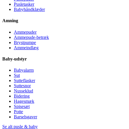
Pusletasker
Babyhåndklæder
Amning
Ammepuder
Ammepude-betræk
Brystpumpe
Ammeindlæg
Baby-udstyr
Babyalarm
Sut
Sutteflasker
Suttesnor
Nusseklud
Bidering
Hagesmæk
Spisesæt
Potte
Barselsgaver
Se alt pusle & baby