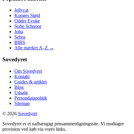
Jellycat
Konges Sløjd
Odder Evoke
Sofie Schnoor
Joha
Sebra
BIBS
Alle mærker A–Z →
Sovedyret
Om Sovedyret
Kontakt
Guides & artikler
Blog
Udsalg
Persondatapolitik
Sitemap
© 2026
Sovedyret
Sovedyret er et uafhængigt prissammenligningssite. Vi modtager
provision ved køb via vores links.