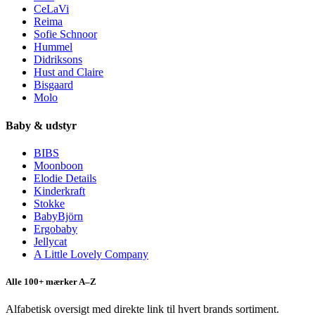
CeLaVi
Reima
Sofie Schnoor
Hummel
Didriksons
Hust and Claire
Bisgaard
Molo
Baby & udstyr
BIBS
Moonboon
Elodie Details
Kinderkraft
Stokke
BabyBjörn
Ergobaby
Jellycat
A Little Lovely Company
Alle 100+ mærker A–Z
Alfabetisk oversigt med direkte link til hvert brands sortiment.