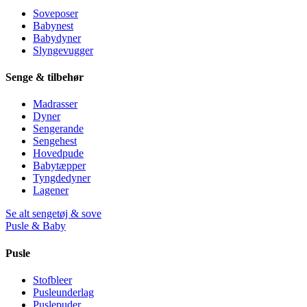
Soveposer
Babynest
Babydyner
Slyngevugger
Senge & tilbehør
Madrasser
Dyner
Sengerande
Sengehest
Hovedpude
Babytæpper
Tyngdedyner
Lagener
Se alt sengetøj & sove
Pusle & Baby
Pusle
Stofbleer
Pusleunderlag
Puslepuder