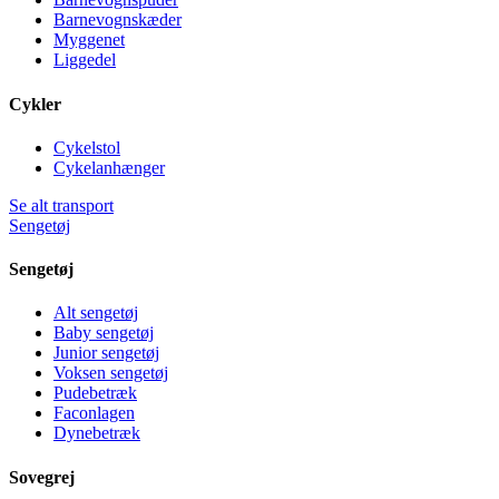
Barnevognskæder
Myggenet
Liggedel
Cykler
Cykelstol
Cykelanhænger
Se alt transport
Sengetøj
Sengetøj
Alt sengetøj
Baby sengetøj
Junior sengetøj
Voksen sengetøj
Pudebetræk
Faconlagen
Dynebetræk
Sovegrej