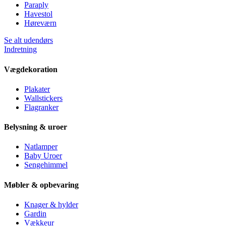
Paraply
Havestol
Høreværn
Se alt udendørs
Indretning
Vægdekoration
Plakater
Wallstickers
Flagranker
Belysning & uroer
Natlamper
Baby Uroer
Sengehimmel
Møbler & opbevaring
Knager & hylder
Gardin
Vækkeur