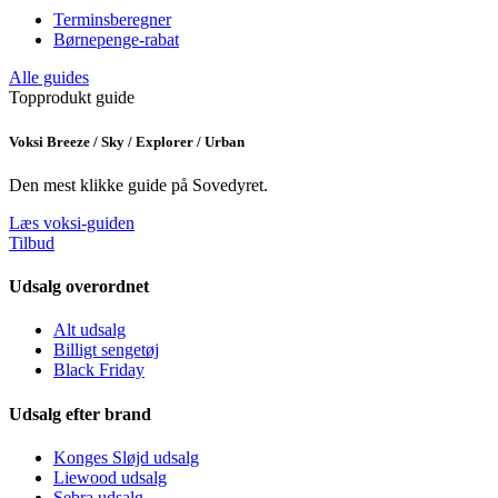
Terminsberegner
Børnepenge-rabat
Alle guides
Topprodukt guide
Voksi Breeze / Sky / Explorer / Urban
Den mest klikke guide på Sovedyret.
Læs voksi-guiden
Tilbud
Udsalg overordnet
Alt udsalg
Billigt sengetøj
Black Friday
Udsalg efter brand
Konges Sløjd udsalg
Liewood udsalg
Sebra udsalg