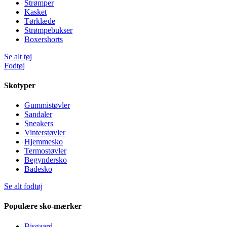
Strømper
Kasket
Tørklæde
Strømpebukser
Boxershorts
Se alt tøj
Fodtøj
Skotyper
Gummistøvler
Sandaler
Sneakers
Vinterstøvler
Hjemmesko
Termostøvler
Begyndersko
Badesko
Se alt fodtøj
Populære sko-mærker
Bisgaard