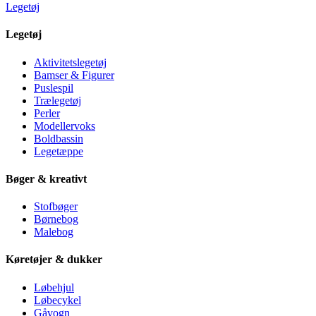
Legetøj
Legetøj
Aktivitetslegetøj
Bamser & Figurer
Puslespil
Trælegetøj
Perler
Modellervoks
Boldbassin
Legetæppe
Bøger & kreativt
Stofbøger
Børnebog
Malebog
Køretøjer & dukker
Løbehjul
Løbecykel
Gåvogn