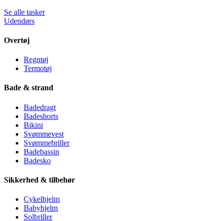
Se alle tasker
Udendørs
Overtøj
Regntøj
Termotøj
Bade & strand
Badedragt
Badeshorts
Bikini
Svømmevest
Svømmebriller
Badebassin
Badesko
Sikkerhed & tilbehør
Cykelhjelm
Babyhjelm
Solbriller