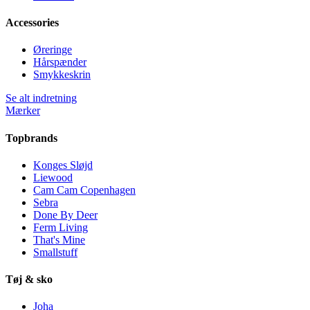
Accessories
Øreringe
Hårspænder
Smykkeskrin
Se alt indretning
Mærker
Topbrands
Konges Sløjd
Liewood
Cam Cam Copenhagen
Sebra
Done By Deer
Ferm Living
That's Mine
Smallstuff
Tøj & sko
Joha