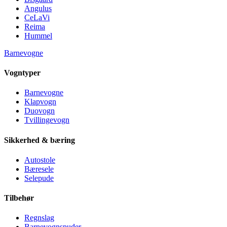
Angulus
CeLaVi
Reima
Hummel
Barnevogne
Vogntyper
Barnevogne
Klapvogn
Duovogn
Tvillingevogn
Sikkerhed & bæring
Autostole
Bæresele
Selepude
Tilbehør
Regnslag
Barnevognspuder