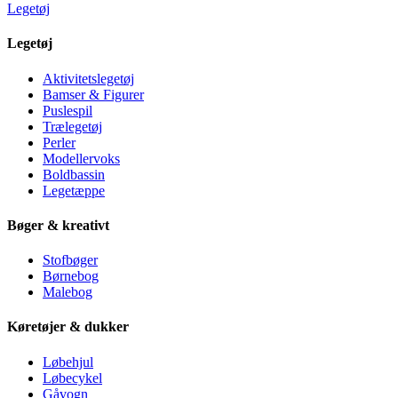
Legetøj
Legetøj
Aktivitetslegetøj
Bamser & Figurer
Puslespil
Trælegetøj
Perler
Modellervoks
Boldbassin
Legetæppe
Bøger & kreativt
Stofbøger
Børnebog
Malebog
Køretøjer & dukker
Løbehjul
Løbecykel
Gåvogn