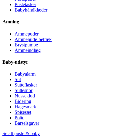
Pusletasker
Babyhåndklæder
Amning
Ammepuder
Ammepude-betræk
Brystpumpe
Ammeindlæg
Baby-udstyr
Babyalarm
Sut
Sutteflasker
Suttesnor
Nusseklud
Bidering
Hagesmæk
Spisesæt
Potte
Barselsgaver
Se alt pusle & baby