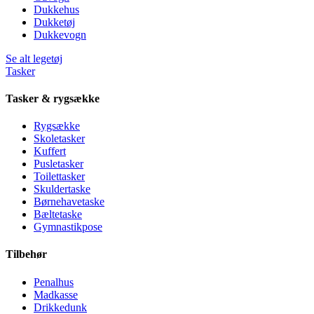
Dukkehus
Dukketøj
Dukkevogn
Se alt legetøj
Tasker
Tasker & rygsække
Rygsække
Skoletasker
Kuffert
Pusletasker
Toilettasker
Skuldertaske
Børnehavetaske
Bæltetaske
Gymnastikpose
Tilbehør
Penalhus
Madkasse
Drikkedunk