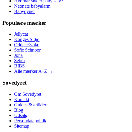
Hvornår sidder baby selv?
Neonate babyalarm
Babydyner
Populære mærker
Jellycat
Konges Sløjd
Odder Evoke
Sofie Schnoor
Joha
Sebra
BIBS
Alle mærker A–Z →
Sovedyret
Om Sovedyret
Kontakt
Guides & artikler
Blog
Udsalg
Persondatapolitik
Sitemap