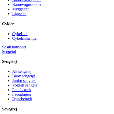
Barnevognskæder
Myggenet
Liggedel
Cykler
Cykelstol
Cykelanhænger
Se alt transport
Sengetøj
Sengetøj
Alt sengetøj
Baby sengetøj
Junior sengetøj
Voksen sengetøj
Pudebetræk
Faconlagen
Dynebetræk
Sovegrej