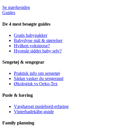
Se mærkesiden
Guides
De 4 mest besøgte guides
Gratis babypakker
Babydyne mål & størrelser
Hvilken voksipose?
Hvornår sidder baby selv?
Sengetøj & sengegear
Praktisk info om sengetøj
Sådan vasker du sengerand
Økologisk vs Oeko-Tex
Pusle & bæring
Væghængt puslebord-erfaring
Vinterbadekåbe-guide
Family planning