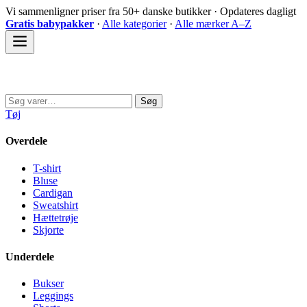
Spring
Vi sammenligner priser fra 50+ danske butikker · Opdateres dagligt
til
Gratis babypakker
·
Alle kategorier
·
Alle mærker A–Z
indhold
Sovedyret
Søg
Søg
efter:
Tøj
Overdele
T-shirt
Bluse
Cardigan
Sweatshirt
Hættetrøje
Skjorte
Underdele
Bukser
Leggings