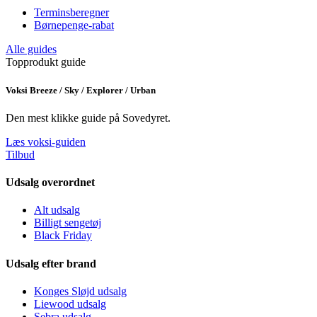
Terminsberegner
Børnepenge-rabat
Alle guides
Topprodukt guide
Voksi Breeze / Sky / Explorer / Urban
Den mest klikke guide på Sovedyret.
Læs voksi-guiden
Tilbud
Udsalg overordnet
Alt udsalg
Billigt sengetøj
Black Friday
Udsalg efter brand
Konges Sløjd udsalg
Liewood udsalg
Sebra udsalg