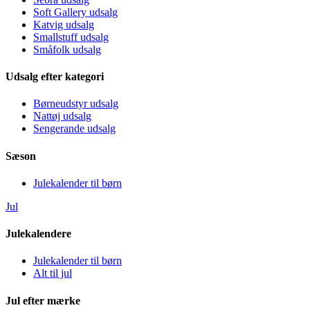
Soft Gallery udsalg
Katvig udsalg
Smallstuff udsalg
Småfolk udsalg
Udsalg efter kategori
Børneudstyr udsalg
Nattøj udsalg
Sengerande udsalg
Sæson
Julekalender til børn
Jul
Julekalendere
Julekalender til børn
Alt til jul
Jul efter mærke