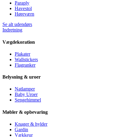
Paraply
Havestol
Høreværn
Se alt udendørs
Indretning
Vægdekoration
Plakater
Wallstickers
Flagranker
Belysning & uroer
Natlamper
Baby Uroer
Sengehimmel
Møbler & opbevaring
Knager & hylder
Gardin
Vækkeur