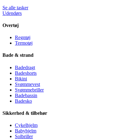
Se alle tasker
Udendørs
Overtøj
Regntøj
Termotøj
Bade & strand
Badedragt
Badeshorts
Bikini
Svømmevest
Svømmebriller
Badebassin
Badesko
Sikkerhed & tilbehør
Cykelhjelm
Babyhjelm
Solbriller