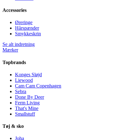
Accessories
Øreringe
Hårspænder
Smykkeskrin
Se alt indretning
Mærker
Topbrands
Konges Sløjd
Liewood
Cam Cam Copenhagen
Sebra
Done By Deer
Ferm Living
That's Mine
Smallstuff
Tøj & sko
Joha