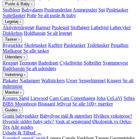
Pusle & Baby
›
Stofbleer
Babyalarm
Pusleunderlag
Ammepuder
Sut
Pusletasker
Sutteflasker
Potte
Se alt pusle & baby
Legetøj
›
Aktivitetslegetøj
Bamser
Puslespil
Stofbøger
Løbehjul
Løbecykel
Dukkehus
Boldbassin
Se alt legetøj
Tasker
›
Rygsække
Skoletasker
Kuffert
Pusletasker
Toilettasker
Penalhus
Madkasse
Se alle tasker
Udendørs
›
Regntøj
Termotøj
Badedragt
Cykelhjelm
Solbriller
Svømmevest
Badebassin
Se alt udendørs
Indretning
›
Plakater
Natlamper
Wallstickers
Uroer
Sengehimmel
Knager
Se alt
indretning
Mærker
›
Konges Sløjd
Liewood
Cam Cam Copenhagen
Joha
CeLaVi
Sebra
BIBS
Moonboon
Bisgaard
Jellycat
Se alle 100+ mærker
Guides
›
Gratis babypakker
Babydyne mål & størrelser
Hvilken voksipose?
Hvornår sidder baby selv?
Vask af sengerand
Økologisk vs Oeko-
Tex
Alle guides
Udsalg & Tilbud →
Forside
/
LorenaCanals
/
Lorena Canals Vaskbart Tæppe Geometriske