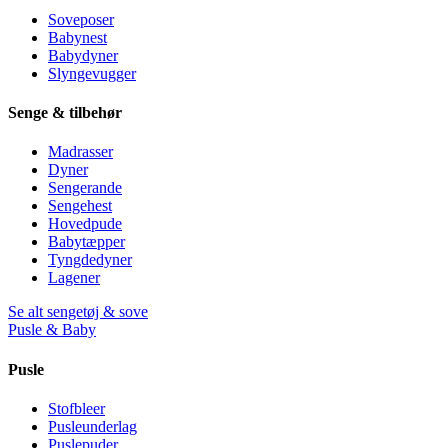
Soveposer
Babynest
Babydyner
Slyngevugger
Senge & tilbehør
Madrasser
Dyner
Sengerande
Sengehest
Hovedpude
Babytæpper
Tyngdedyner
Lagener
Se alt sengetøj & sove
Pusle & Baby
Pusle
Stofbleer
Pusleunderlag
Puslepuder