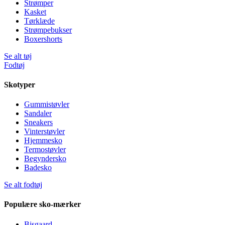
Strømper
Kasket
Tørklæde
Strømpebukser
Boxershorts
Se alt tøj
Fodtøj
Skotyper
Gummistøvler
Sandaler
Sneakers
Vinterstøvler
Hjemmesko
Termostøvler
Begyndersko
Badesko
Se alt fodtøj
Populære sko-mærker
Bisgaard