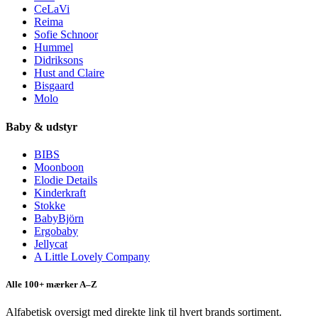
CeLaVi
Reima
Sofie Schnoor
Hummel
Didriksons
Hust and Claire
Bisgaard
Molo
Baby & udstyr
BIBS
Moonboon
Elodie Details
Kinderkraft
Stokke
BabyBjörn
Ergobaby
Jellycat
A Little Lovely Company
Alle 100+ mærker A–Z
Alfabetisk oversigt med direkte link til hvert brands sortiment.