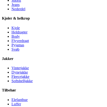
Shorts
Jeans
Nederdel
Kjoler & helkrop
Kjole
Heldragter
Body
Flyverdragt
Pyjamas
Svøb
Jakker
Vinterjakke
Dynejakke
Fleecejakke
Softshelljakke
Tilbehør
Elefanthue
Luffer