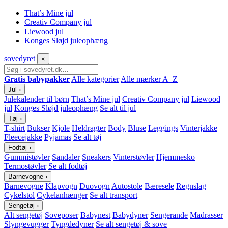
That’s Mine jul
Creativ Company jul
Liewood jul
Konges Sløjd juleophæng
sove
dyret
×
Gratis babypakker
Alle kategorier
Alle mærker A–Z
Jul
›
Julekalender til børn
That’s Mine jul
Creativ Company jul
Liewood
jul
Konges Sløjd juleophæng
Se alt til jul
Tøj
›
T-shirt
Bukser
Kjole
Heldragter
Body
Bluse
Leggings
Vinterjakke
Fleecejakke
Pyjamas
Se alt tøj
Fodtøj
›
Gummistøvler
Sandaler
Sneakers
Vinterstøvler
Hjemmesko
Termostøvler
Se alt fodtøj
Barnevogne
›
Barnevogne
Klapvogn
Duovogn
Autostole
Bæresele
Regnslag
Cykelstol
Cykelanhænger
Se alt transport
Sengetøj
›
Alt sengetøj
Soveposer
Babynest
Babydyner
Sengerande
Madrasser
Slyngevugger
Tyngdedyner
Se alt sengetøj & sove