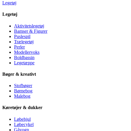
Legetøj
Legetøj
Aktivitetslegetøj
Bamser & Figurer
Puslespil
Trælegetøj
Perler
Modellervoks
Boldbassin
Legetæppe
Bøger & kreativt
Stofbøger
Børnebog
Malebog
Køretøjer & dukker
Løbehjul
Løbecykel
Gåvogn