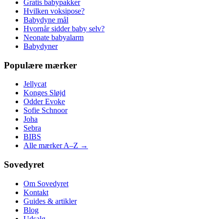
Gratis babypakker
Hvilken voksipose?
Babydyne mål
Hvornår sidder baby selv?
Neonate babyalarm
Babydyner
Populære mærker
Jellycat
Konges Sløjd
Odder Evoke
Sofie Schnoor
Joha
Sebra
BIBS
Alle mærker A–Z →
Sovedyret
Om Sovedyret
Kontakt
Guides & artikler
Blog
Udsalg