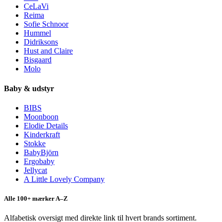
CeLaVi
Reima
Sofie Schnoor
Hummel
Didriksons
Hust and Claire
Bisgaard
Molo
Baby & udstyr
BIBS
Moonboon
Elodie Details
Kinderkraft
Stokke
BabyBjörn
Ergobaby
Jellycat
A Little Lovely Company
Alle 100+ mærker A–Z
Alfabetisk oversigt med direkte link til hvert brands sortiment.