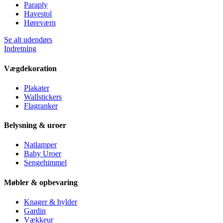
Paraply
Havestol
Høreværn
Se alt udendørs
Indretning
Vægdekoration
Plakater
Wallstickers
Flagranker
Belysning & uroer
Natlamper
Baby Uroer
Sengehimmel
Møbler & opbevaring
Knager & hylder
Gardin
Vækkeur