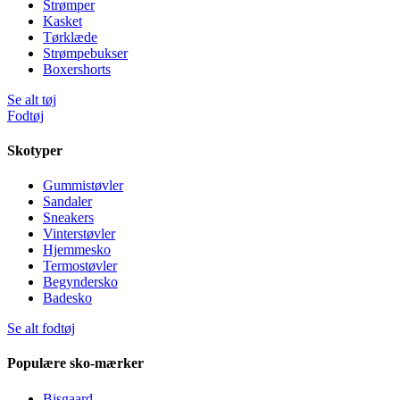
Strømper
Kasket
Tørklæde
Strømpebukser
Boxershorts
Se alt tøj
Fodtøj
Skotyper
Gummistøvler
Sandaler
Sneakers
Vinterstøvler
Hjemmesko
Termostøvler
Begyndersko
Badesko
Se alt fodtøj
Populære sko-mærker
Bisgaard