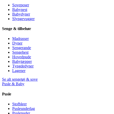
Soveposer
Babynest
Babydyner
Slyngevugger
Senge & tilbehør
Madrasser
Dyner
Sengerande
Sengehest
Hovedpude
Babytæpper
Tyngdedyner
Lagener
Se alt sengetøj & sove
Pusle & Baby
Pusle
Stofbleer
Pusleunderlag
Puslepuder