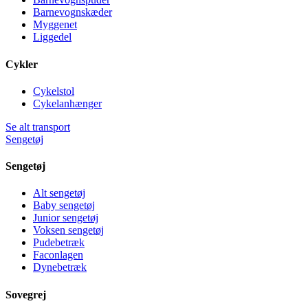
Barnevognskæder
Myggenet
Liggedel
Cykler
Cykelstol
Cykelanhænger
Se alt transport
Sengetøj
Sengetøj
Alt sengetøj
Baby sengetøj
Junior sengetøj
Voksen sengetøj
Pudebetræk
Faconlagen
Dynebetræk
Sovegrej