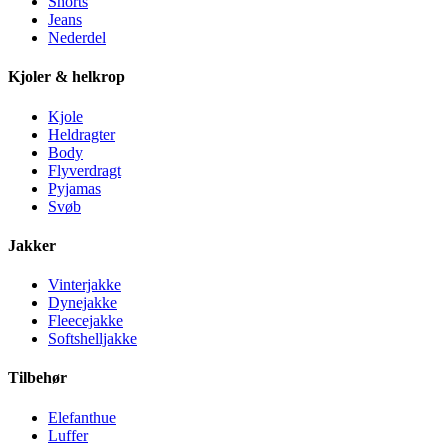
Shorts
Jeans
Nederdel
Kjoler & helkrop
Kjole
Heldragter
Body
Flyverdragt
Pyjamas
Svøb
Jakker
Vinterjakke
Dynejakke
Fleecejakke
Softshelljakke
Tilbehør
Elefanthue
Luffer