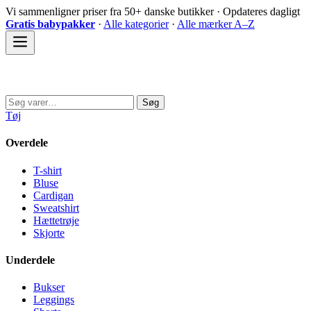
Spring
Vi sammenligner priser fra 50+ danske butikker · Opdateres dagligt
til
Gratis babypakker
·
Alle kategorier
·
Alle mærker A–Z
indhold
Sovedyret
Søg
Søg
efter:
Tøj
Overdele
T-shirt
Bluse
Cardigan
Sweatshirt
Hættetrøje
Skjorte
Underdele
Bukser
Leggings