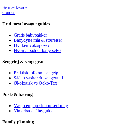
Se mærkesiden
Guides
De 4 mest besøgte guides
Gratis babypakker
Babydyne mål & størrelser
Hvilken voksipose?
Hvornår sidder baby selv?
Sengetøj & sengegear
Praktisk info om sengetøj
Sådan vasker du sengerand
Økologisk vs Oeko-Tex
Pusle & bæring
Væghængt puslebord-erfaring
Vinterbadekåbe-guide
Family planning