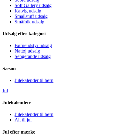
Soft Gallery udsalg
Katvig udsalg
Smallstuff udsalg
Småfolk udsalg
Udsalg efter kategori
Børneudstyr udsalg
Nattøj udsalg
Sengerande udsalg
Sæson
Julekalender til børn
Jul
Julekalendere
Julekalender til børn
Alt til jul
Jul efter mærke