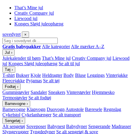
That’s Mine jul
Creativ Company jul
Liewood jul
Konges Sløjd juleophæng
sove
dyret
×
Gratis babypakker
Alle kategorier
Alle mærker A–Z
Jul
›
Julekalender til børn
That’s Mine jul
Creativ Company jul
Liewood
jul
Konges Sløjd juleophæng
Se alt til jul
Tøj
›
T-shirt
Bukser
Kjole
Heldragter
Body
Bluse
Leggings
Vinterjakke
Fleecejakke
Pyjamas
Se alt tøj
Fodtøj
›
Gummistøvler
Sandaler
Sneakers
Vinterstøvler
Hjemmesko
Termostøvler
Se alt fodtøj
Barnevogne
›
Barnevogne
Klapvogn
Duovogn
Autostole
Bæresele
Regnslag
Cykelstol
Cykelanhænger
Se alt transport
Sengetøj
›
Alt sengetøj
Soveposer
Babynest
Babydyner
Sengerande
Madrasser
Slyngevugger
Tyngdedyner
Se alt sengetøj & sove