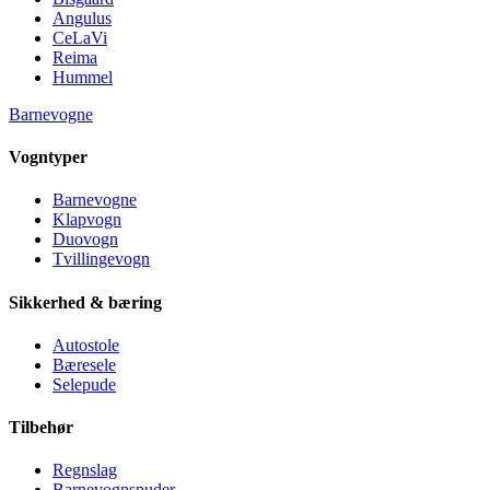
Angulus
CeLaVi
Reima
Hummel
Barnevogne
Vogntyper
Barnevogne
Klapvogn
Duovogn
Tvillingevogn
Sikkerhed & bæring
Autostole
Bæresele
Selepude
Tilbehør
Regnslag
Barnevognspuder