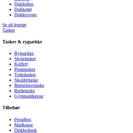
Dukkehus
Dukketøj
Dukkevogn
Se alt legetøj
Tasker
Tasker & rygsække
Rygsække
Skoletasker
Kuffert
Pusletasker
Toilettasker
Skuldertaske
Børnehavetaske
Bæltetaske
Gymnastikpose
Tilbehør
Penalhus
Madkasse
Drikkedunk