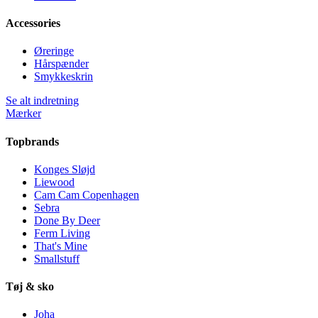
Accessories
Øreringe
Hårspænder
Smykkeskrin
Se alt indretning
Mærker
Topbrands
Konges Sløjd
Liewood
Cam Cam Copenhagen
Sebra
Done By Deer
Ferm Living
That's Mine
Smallstuff
Tøj & sko
Joha