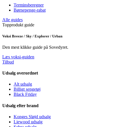
Terminsberegner
Børnepenge-rabat
Alle guides
Topprodukt guide
Voksi Breeze / Sky / Explorer / Urban
Den mest klikke guide på Sovedyret.
Læs voksi-guiden
Tilbud
Udsalg overordnet
Alt udsalg
Billigt sengetøj
Black Friday
Udsalg efter brand
Konges Sløjd udsalg
Liewood udsalg
Sebra udsalg