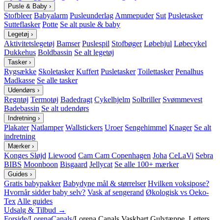
Pusle & Baby
›
Stofbleer
Babyalarm
Pusleunderlag
Ammepuder
Sut
Pusletasker
Sutteflasker
Potte
Se alt pusle & baby
Legetøj
›
Aktivitetslegetøj
Bamser
Puslespil
Stofbøger
Løbehjul
Løbecykel
Dukkehus
Boldbassin
Se alt legetøj
Tasker
›
Rygsække
Skoletasker
Kuffert
Pusletasker
Toilettasker
Penalhus
Madkasse
Se alle tasker
Udendørs
›
Regntøj
Termotøj
Badedragt
Cykelhjelm
Solbriller
Svømmevest
Badebassin
Se alt udendørs
Indretning
›
Plakater
Natlamper
Wallstickers
Uroer
Sengehimmel
Knager
Se alt
indretning
Mærker
›
Konges Sløjd
Liewood
Cam Cam Copenhagen
Joha
CeLaVi
Sebra
BIBS
Moonboon
Bisgaard
Jellycat
Se alle 100+ mærker
Guides
›
Gratis babypakker
Babydyne mål & størrelser
Hvilken voksipose?
Hvornår sidder baby selv?
Vask af sengerand
Økologisk vs Oeko-
Tex
Alle guides
Udsalg & Tilbud →
Forside
/
LorenaCanals
/
Lorena Canals Vaskbart Gulvtæppe, Letters