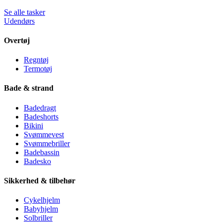
Se alle tasker
Udendørs
Overtøj
Regntøj
Termotøj
Bade & strand
Badedragt
Badeshorts
Bikini
Svømmevest
Svømmebriller
Badebassin
Badesko
Sikkerhed & tilbehør
Cykelhjelm
Babyhjelm
Solbriller