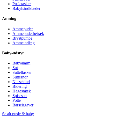
Pusletasker
Babyhåndklæder
Amning
Ammepuder
Ammepude-betræk
Brystpumpe
Ammeindlæg
Baby-udstyr
Babyalarm
Sut
Sutteflasker
Suttesnor
Nusseklud
Bidering
Hagesmæk
Spisesæt
Potte
Barselsgaver
Se alt pusle & baby