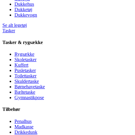
Dukkehus
Dukketøj
Dukkevogn
Se alt legetøj
Tasker
Tasker & rygsække
Rygsække
Skoletasker
Kuffert
Pusletasker
Toilettasker
Skuldertaske
Børnehavetaske
Bæltetaske
Gymnastikpose
Tilbehør
Penalhus
Madkasse
Drikkedunk