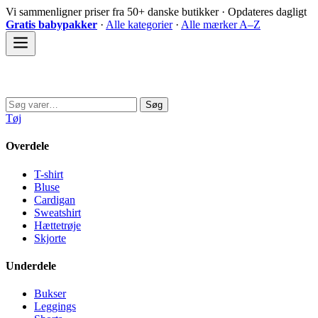
Spring
Vi sammenligner priser fra 50+ danske butikker · Opdateres dagligt
til
Gratis babypakker
·
Alle kategorier
·
Alle mærker A–Z
indhold
Sovedyret
Søg
Søg
efter:
Tøj
Overdele
T-shirt
Bluse
Cardigan
Sweatshirt
Hættetrøje
Skjorte
Underdele
Bukser
Leggings