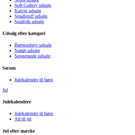
Soft Gallery udsalg
Katvig udsalg
Smallstuff udsalg
Småfolk udsalg
Udsalg efter kategori
Børneudstyr udsalg
Nattøj udsalg
Sengerande udsalg
Sæson
Julekalender til børn
Jul
Julekalendere
Julekalender til børn
Alt til jul
Jul efter mærke