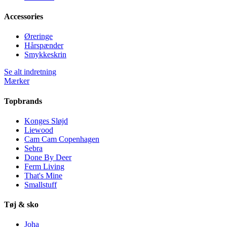
Accessories
Øreringe
Hårspænder
Smykkeskrin
Se alt indretning
Mærker
Topbrands
Konges Sløjd
Liewood
Cam Cam Copenhagen
Sebra
Done By Deer
Ferm Living
That's Mine
Smallstuff
Tøj & sko
Joha