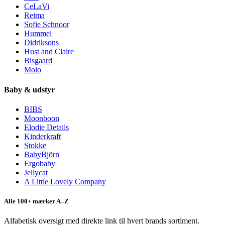
CeLaVi
Reima
Sofie Schnoor
Hummel
Didriksons
Hust and Claire
Bisgaard
Molo
Baby & udstyr
BIBS
Moonboon
Elodie Details
Kinderkraft
Stokke
BabyBjörn
Ergobaby
Jellycat
A Little Lovely Company
Alle 100+ mærker A–Z
Alfabetisk oversigt med direkte link til hvert brands sortiment.