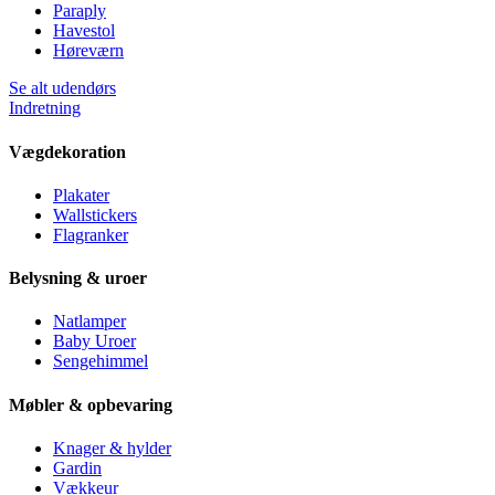
Paraply
Havestol
Høreværn
Se alt udendørs
Indretning
Vægdekoration
Plakater
Wallstickers
Flagranker
Belysning & uroer
Natlamper
Baby Uroer
Sengehimmel
Møbler & opbevaring
Knager & hylder
Gardin
Vækkeur