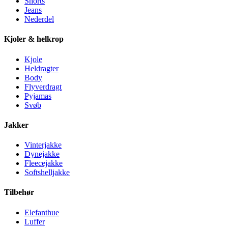
Shorts
Jeans
Nederdel
Kjoler & helkrop
Kjole
Heldragter
Body
Flyverdragt
Pyjamas
Svøb
Jakker
Vinterjakke
Dynejakke
Fleecejakke
Softshelljakke
Tilbehør
Elefanthue
Luffer