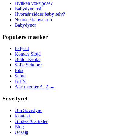
Hvilken voksipose?
Babydyne mål
Hvornår sidder baby selv?
Neonate babyalarm
Babydyner
Populære mærker
Jellycat
Konges Sløjd
Odder Evoke
Sofie Schnoor
Joha
Sebra
BIBS
Alle mærker A–Z →
Sovedyret
Om Sovedyret
Kontakt
Guides & artikler
Blog
Udsalg