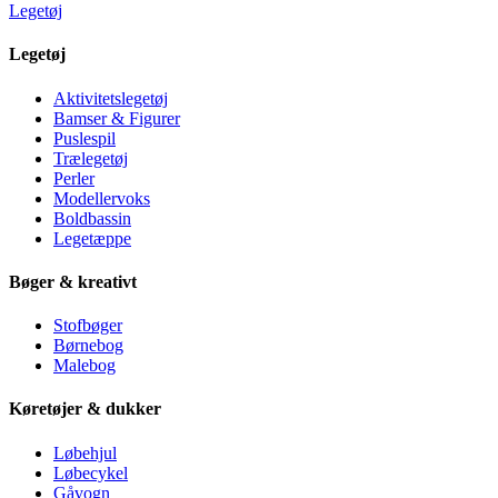
Legetøj
Legetøj
Aktivitetslegetøj
Bamser & Figurer
Puslespil
Trælegetøj
Perler
Modellervoks
Boldbassin
Legetæppe
Bøger & kreativt
Stofbøger
Børnebog
Malebog
Køretøjer & dukker
Løbehjul
Løbecykel
Gåvogn