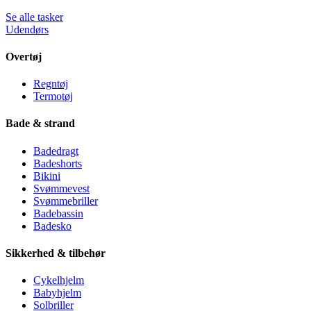
Se alle tasker
Udendørs
Overtøj
Regntøj
Termotøj
Bade & strand
Badedragt
Badeshorts
Bikini
Svømmevest
Svømmebriller
Badebassin
Badesko
Sikkerhed & tilbehør
Cykelhjelm
Babyhjelm
Solbriller