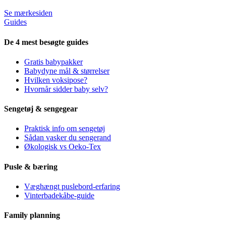
Se mærkesiden
Guides
De 4 mest besøgte guides
Gratis babypakker
Babydyne mål & størrelser
Hvilken voksipose?
Hvornår sidder baby selv?
Sengetøj & sengegear
Praktisk info om sengetøj
Sådan vasker du sengerand
Økologisk vs Oeko-Tex
Pusle & bæring
Væghængt puslebord-erfaring
Vinterbadekåbe-guide
Family planning