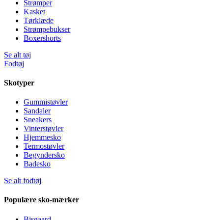
Strømper
Kasket
Tørklæde
Strømpebukser
Boxershorts
Se alt tøj
Fodtøj
Skotyper
Gummistøvler
Sandaler
Sneakers
Vinterstøvler
Hjemmesko
Termostøvler
Begyndersko
Badesko
Se alt fodtøj
Populære sko-mærker
Bisgaard