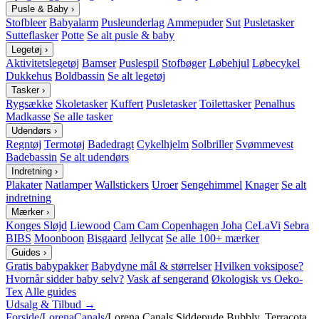
Pusle & Baby
›
Stofbleer
Babyalarm
Pusleunderlag
Ammepuder
Sut
Pusletasker
Sutteflasker
Potte
Se alt pusle & baby
Legetøj
›
Aktivitetslegetøj
Bamser
Puslespil
Stofbøger
Løbehjul
Løbecykel
Dukkehus
Boldbassin
Se alt legetøj
Tasker
›
Rygsække
Skoletasker
Kuffert
Pusletasker
Toilettasker
Penalhus
Madkasse
Se alle tasker
Udendørs
›
Regntøj
Termotøj
Badedragt
Cykelhjelm
Solbriller
Svømmevest
Badebassin
Se alt udendørs
Indretning
›
Plakater
Natlamper
Wallstickers
Uroer
Sengehimmel
Knager
Se alt
indretning
Mærker
›
Konges Sløjd
Liewood
Cam Cam Copenhagen
Joha
CeLaVi
Sebra
BIBS
Moonboon
Bisgaard
Jellycat
Se alle 100+ mærker
Guides
›
Gratis babypakker
Babydyne mål & størrelser
Hvilken voksipose?
Hvornår sidder baby selv?
Vask af sengerand
Økologisk vs Oeko-
Tex
Alle guides
Udsalg & Tilbud →
Forside
/
LorenaCanals
/
Lorena Canals Siddepude Bubbly, Terracota,