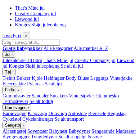
That’s Mine jul
Creativ Company jul
Liewood jul
Konges Sløjd juleophæng
sove
dyret
×
Gratis babypakker
Alle kategorier
Alle mærker A–Z
Jul
›
Julekalender til børn
That’s Mine jul
Creativ Company jul
Liewood
jul
Konges Sløjd juleophæng
Se alt til jul
Tøj
›
T-shirt
Bukser
Kjole
Heldragter
Body
Bluse
Leggings
Vinterjakke
Fleecejakke
Pyjamas
Se alt tøj
Fodtøj
›
Gummistøvler
Sandaler
Sneakers
Vinterstøvler
Hjemmesko
Termostøvler
Se alt fodtøj
Barnevogne
›
Barnevogne
Klapvogn
Duovogn
Autostole
Bæresele
Regnslag
Cykelstol
Cykelanhænger
Se alt transport
Sengetøj
›
Alt sengetøj
Soveposer
Babynest
Babydyner
Sengerande
Madrasser
Slyngevugger
Tyngdedyner
Se alt sengetøj & sove