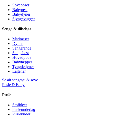
Soveposer
Babynest
Babydyner
Slyngevugger
Senge & tilbehør
Madrasser
Dyner
Sengerande
Sengehest
Hovedpude
Babytæpper
Tyngdedyner
Lagener
Se alt sengetøj & sove
Pusle & Baby
Pusle
Stofbleer
Pusleunderlag
Puslepuder