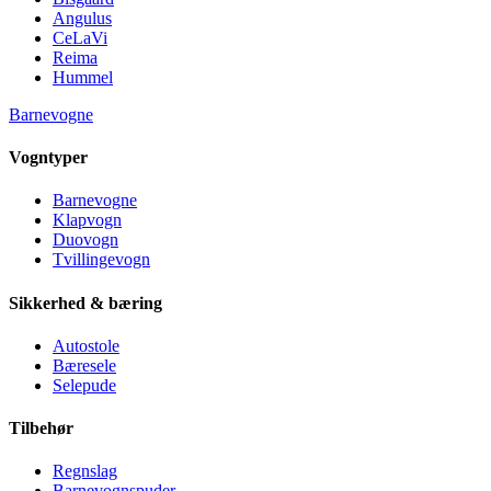
Angulus
CeLaVi
Reima
Hummel
Barnevogne
Vogntyper
Barnevogne
Klapvogn
Duovogn
Tvillingevogn
Sikkerhed & bæring
Autostole
Bæresele
Selepude
Tilbehør
Regnslag
Barnevognspuder