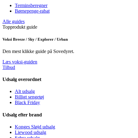
Terminsberegner
Børnepenge-rabat
Alle guides
Topprodukt guide
Voksi Breeze / Sky / Explorer / Urban
Den mest klikke guide på Sovedyret.
Læs voksi-guiden
Tilbud
Udsalg overordnet
Alt udsalg
Billigt sengetøj
Black Friday
Udsalg efter brand
Konges Sløjd udsalg
Liewood udsalg
Sebra udsalg