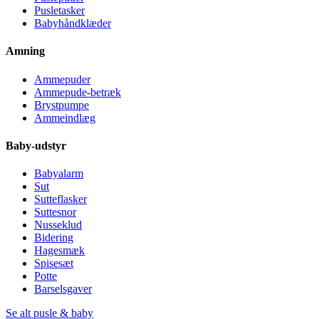
Pusletasker
Babyhåndklæder
Amning
Ammepuder
Ammepude-betræk
Brystpumpe
Ammeindlæg
Baby-udstyr
Babyalarm
Sut
Sutteflasker
Suttesnor
Nusseklud
Bidering
Hagesmæk
Spisesæt
Potte
Barselsgaver
Se alt pusle & baby