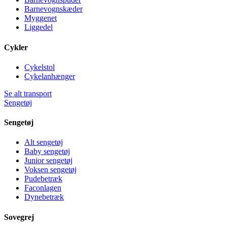
Barnevognskæder
Myggenet
Liggedel
Cykler
Cykelstol
Cykelanhænger
Se alt transport
Sengetøj
Sengetøj
Alt sengetøj
Baby sengetøj
Junior sengetøj
Voksen sengetøj
Pudebetræk
Faconlagen
Dynebetræk
Sovegrej