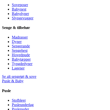
Soveposer
Babynest
Babydyner
Slyngevugger
Senge & tilbehør
Madrasser
Dyner
Sengerande
Sengehest
Hovedpude
Babytæpper
Tyngdedyner
Lagener
Se alt sengetøj & sove
Pusle & Baby
Pusle
Stofbleer
Pusleunderlag
Puslepuder