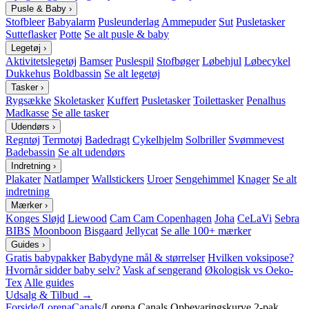
Pusle & Baby
›
Stofbleer
Babyalarm
Pusleunderlag
Ammepuder
Sut
Pusletasker
Sutteflasker
Potte
Se alt pusle & baby
Legetøj
›
Aktivitetslegetøj
Bamser
Puslespil
Stofbøger
Løbehjul
Løbecykel
Dukkehus
Boldbassin
Se alt legetøj
Tasker
›
Rygsække
Skoletasker
Kuffert
Pusletasker
Toilettasker
Penalhus
Madkasse
Se alle tasker
Udendørs
›
Regntøj
Termotøj
Badedragt
Cykelhjelm
Solbriller
Svømmevest
Badebassin
Se alt udendørs
Indretning
›
Plakater
Natlamper
Wallstickers
Uroer
Sengehimmel
Knager
Se alt
indretning
Mærker
›
Konges Sløjd
Liewood
Cam Cam Copenhagen
Joha
CeLaVi
Sebra
BIBS
Moonboon
Bisgaard
Jellycat
Se alle 100+ mærker
Guides
›
Gratis babypakker
Babydyne mål & størrelser
Hvilken voksipose?
Hvornår sidder baby selv?
Vask af sengerand
Økologisk vs Oeko-
Tex
Alle guides
Udsalg & Tilbud →
Forside
/
LorenaCanals
/
Lorena Canals Opbevaringskurve 2-pak,