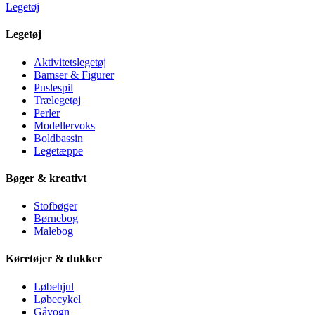
Legetøj
Legetøj
Aktivitetslegetøj
Bamser & Figurer
Puslespil
Trælegetøj
Perler
Modellervoks
Boldbassin
Legetæppe
Bøger & kreativt
Stofbøger
Børnebog
Malebog
Køretøjer & dukker
Løbehjul
Løbecykel
Gåvogn