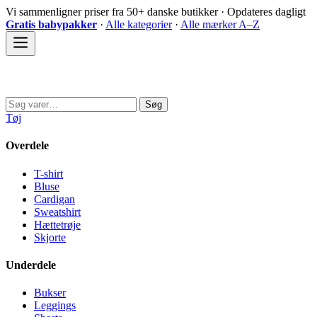
Spring
Vi sammenligner priser fra 50+ danske butikker · Opdateres dagligt
til
Gratis babypakker
·
Alle kategorier
·
Alle mærker A–Z
indhold
Sovedyret
Søg
Søg
efter:
Tøj
Overdele
T-shirt
Bluse
Cardigan
Sweatshirt
Hættetrøje
Skjorte
Underdele
Bukser
Leggings