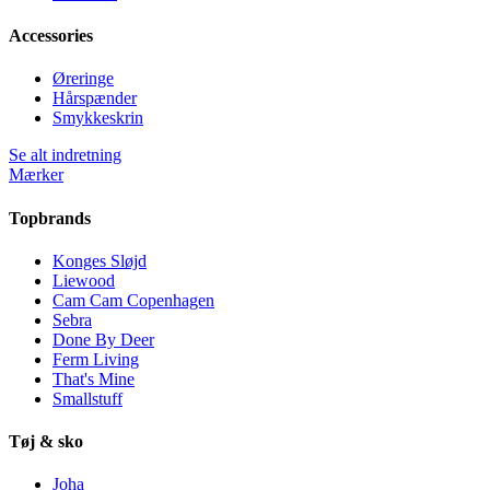
Accessories
Øreringe
Hårspænder
Smykkeskrin
Se alt indretning
Mærker
Topbrands
Konges Sløjd
Liewood
Cam Cam Copenhagen
Sebra
Done By Deer
Ferm Living
That's Mine
Smallstuff
Tøj & sko
Joha