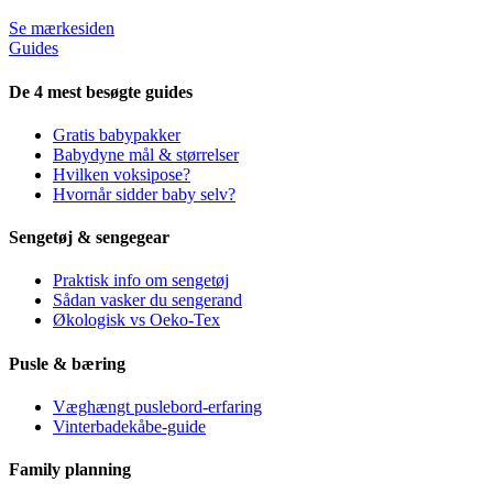
Se mærkesiden
Guides
De 4 mest besøgte guides
Gratis babypakker
Babydyne mål & størrelser
Hvilken voksipose?
Hvornår sidder baby selv?
Sengetøj & sengegear
Praktisk info om sengetøj
Sådan vasker du sengerand
Økologisk vs Oeko-Tex
Pusle & bæring
Væghængt puslebord-erfaring
Vinterbadekåbe-guide
Family planning