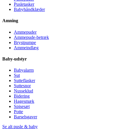
Pusletasker
Babyhåndklæder
Amning
Ammepuder
Ammepude-betræk
Brystpumpe
Ammeindlæg
Baby-udstyr
Babyalarm
Sut
Sutteflasker
Suttesnor
Nusseklud
Bidering
Hagesmæk
Spisesæt
Potte
Barselsgaver
Se alt pusle & baby