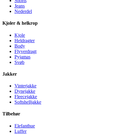
Shorts
Jeans
Nederdel
Kjoler & helkrop
Kjole
Heldragter
Body
Flyverdragt
Pyjamas
Svøb
Jakker
Vinterjakke
Dynejakke
Fleecejakke
Softshelljakke
Tilbehør
Elefanthue
Luffer