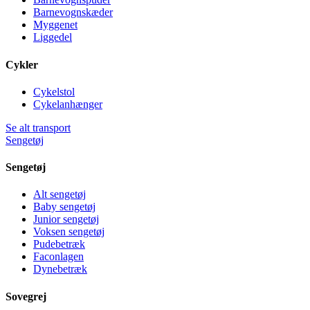
Barnevognskæder
Myggenet
Liggedel
Cykler
Cykelstol
Cykelanhænger
Se alt transport
Sengetøj
Sengetøj
Alt sengetøj
Baby sengetøj
Junior sengetøj
Voksen sengetøj
Pudebetræk
Faconlagen
Dynebetræk
Sovegrej