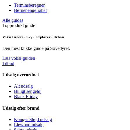
Terminsberegner
Børnepenge-rabat
Alle guides
Topprodukt guide
Voksi Breeze / Sky / Explorer / Urban
Den mest klikke guide på Sovedyret.
Læs voksi-guiden
Tilbud
Udsalg overordnet
Alt udsalg
Billigt sengetøj
Black Friday
Udsalg efter brand
Konges Sløjd udsalg
Liewood udsalg
Sebra udsalg