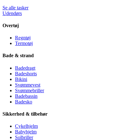
Se alle tasker
Udendørs
Overtøj
Regntøj
Termotøj
Bade & strand
Badedragt
Badeshorts
Bikini
Svømmevest
Svømmebriller
Badebassin
Badesko
Sikkerhed & tilbehør
Cykelhjelm
Babyhjelm
Solbriller