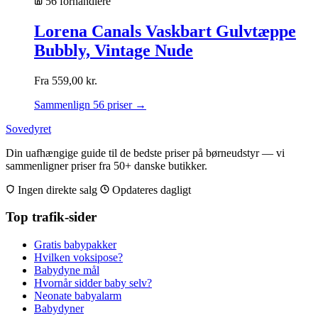
56 forhandlere
Lorena Canals Vaskbart Gulvtæppe
Bubbly, Vintage Nude
Fra
559,00
kr.
Sammenlign 56 priser →
Sovedyret
Din uafhængige guide til de bedste priser på børneudstyr — vi
sammenligner priser fra 50+ danske butikker.
Ingen direkte salg
Opdateres dagligt
Top trafik-sider
Gratis babypakker
Hvilken voksipose?
Babydyne mål
Hvornår sidder baby selv?
Neonate babyalarm
Babydyner