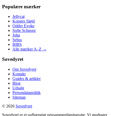
Populære mærker
Jellycat
Konges Sløjd
Odder Evoke
Sofie Schnoor
Joha
Sebra
BIBS
Alle mærker A–Z →
Sovedyret
Om Sovedyret
Kontakt
Guides & artikler
Blog
Udsalg
Persondatapolitik
Sitemap
© 2026
Sovedyret
Sovedyret er et uafhængigt prissammenligningssite. Vi modtager