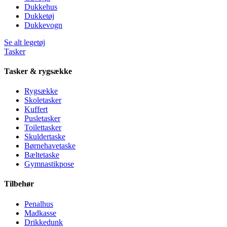
Dukkehus
Dukketøj
Dukkevogn
Se alt legetøj
Tasker
Tasker & rygsække
Rygsække
Skoletasker
Kuffert
Pusletasker
Toilettasker
Skuldertaske
Børnehavetaske
Bæltetaske
Gymnastikpose
Tilbehør
Penalhus
Madkasse
Drikkedunk