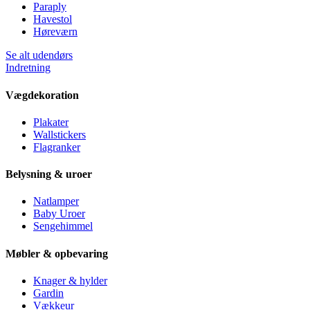
Paraply
Havestol
Høreværn
Se alt udendørs
Indretning
Vægdekoration
Plakater
Wallstickers
Flagranker
Belysning & uroer
Natlamper
Baby Uroer
Sengehimmel
Møbler & opbevaring
Knager & hylder
Gardin
Vækkeur