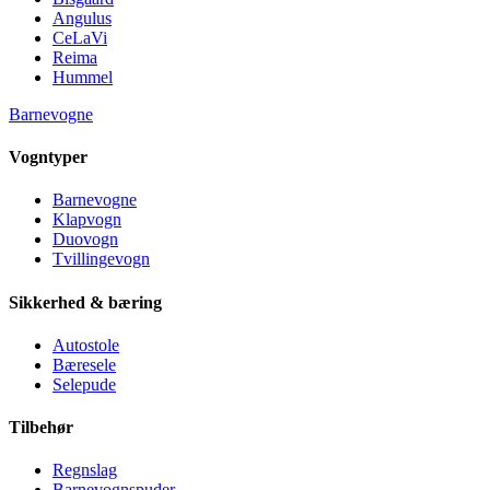
Angulus
CeLaVi
Reima
Hummel
Barnevogne
Vogntyper
Barnevogne
Klapvogn
Duovogn
Tvillingevogn
Sikkerhed & bæring
Autostole
Bæresele
Selepude
Tilbehør
Regnslag
Barnevognspuder