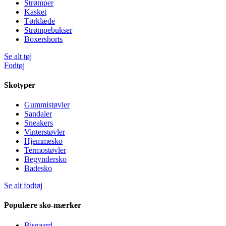
Strømper
Kasket
Tørklæde
Strømpebukser
Boxershorts
Se alt tøj
Fodtøj
Skotyper
Gummistøvler
Sandaler
Sneakers
Vinterstøvler
Hjemmesko
Termostøvler
Begyndersko
Badesko
Se alt fodtøj
Populære sko-mærker
Bisgaard