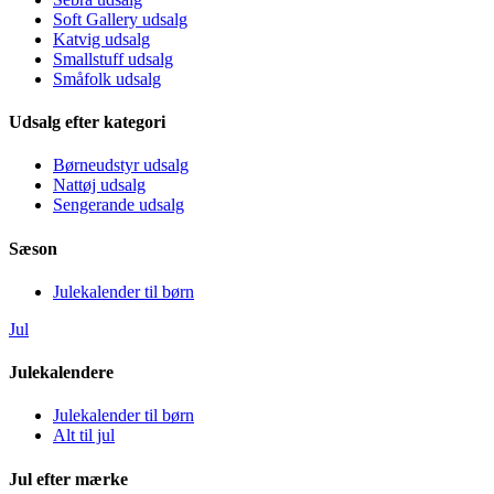
Soft Gallery udsalg
Katvig udsalg
Smallstuff udsalg
Småfolk udsalg
Udsalg efter kategori
Børneudstyr udsalg
Nattøj udsalg
Sengerande udsalg
Sæson
Julekalender til børn
Jul
Julekalendere
Julekalender til børn
Alt til jul
Jul efter mærke