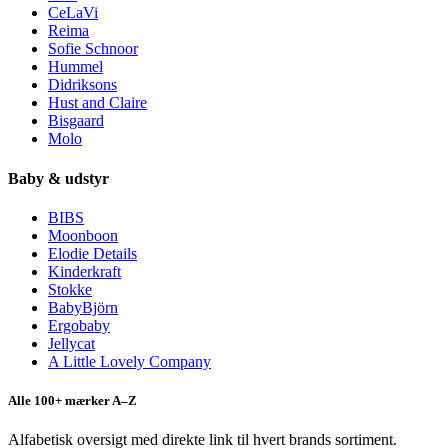
CeLaVi
Reima
Sofie Schnoor
Hummel
Didriksons
Hust and Claire
Bisgaard
Molo
Baby & udstyr
BIBS
Moonboon
Elodie Details
Kinderkraft
Stokke
BabyBjörn
Ergobaby
Jellycat
A Little Lovely Company
Alle 100+ mærker A–Z
Alfabetisk oversigt med direkte link til hvert brands sortiment.