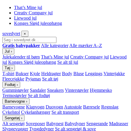
That’s Mine jul
Creativ Company jul
Liewood jul
Konges Sløjd juleophæng
sove
dyret
×
Gratis babypakker
Alle kategorier
Alle mærker A–Z
Jul
›
Julekalender til børn
That’s Mine jul
Creativ Company jul
Liewood
jul
Konges Sløjd juleophæng
Se alt til jul
Tøj
›
T-shirt
Bukser
Kjole
Heldragter
Body
Bluse
Leggings
Vinterjakke
Fleecejakke
Pyjamas
Se alt tøj
Fodtøj
›
Gummistøvler
Sandaler
Sneakers
Vinterstøvler
Hjemmesko
Termostøvler
Se alt fodtøj
Barnevogne
›
Barnevogne
Klapvogn
Duovogn
Autostole
Bæresele
Regnslag
Cykelstol
Cykelanhænger
Se alt transport
Sengetøj
›
Alt sengetøj
Soveposer
Babynest
Babydyner
Sengerande
Madrasser
Slyngevugger
Tyngdedyner
Se alt sengetøj & sove