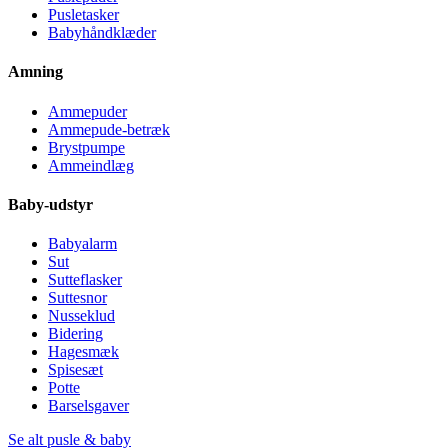
Pusletasker
Babyhåndklæder
Amning
Ammepuder
Ammepude-betræk
Brystpumpe
Ammeindlæg
Baby-udstyr
Babyalarm
Sut
Sutteflasker
Suttesnor
Nusseklud
Bidering
Hagesmæk
Spisesæt
Potte
Barselsgaver
Se alt pusle & baby