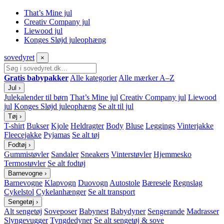
That’s Mine jul
Creativ Company jul
Liewood jul
Konges Sløjd juleophæng
sove
dyret
×
Gratis babypakker
Alle kategorier
Alle mærker A–Z
Jul
›
Julekalender til børn
That’s Mine jul
Creativ Company jul
Liewood
jul
Konges Sløjd juleophæng
Se alt til jul
Tøj
›
T-shirt
Bukser
Kjole
Heldragter
Body
Bluse
Leggings
Vinterjakke
Fleecejakke
Pyjamas
Se alt tøj
Fodtøj
›
Gummistøvler
Sandaler
Sneakers
Vinterstøvler
Hjemmesko
Termostøvler
Se alt fodtøj
Barnevogne
›
Barnevogne
Klapvogn
Duovogn
Autostole
Bæresele
Regnslag
Cykelstol
Cykelanhænger
Se alt transport
Sengetøj
›
Alt sengetøj
Soveposer
Babynest
Babydyner
Sengerande
Madrasser
Slyngevugger
Tyngdedyner
Se alt sengetøj & sove