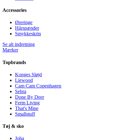
Accessories
Øreringe
Hårspænder
Smykkeskrin
Se alt indretning
Mærker
Topbrands
Konges Sløjd
Liewood
Cam Cam Copenhagen
Sebra
Done By Deer
Ferm Living
That's Mine
Smallstuff
Tøj & sko
Joha