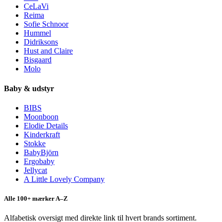
CeLaVi
Reima
Sofie Schnoor
Hummel
Didriksons
Hust and Claire
Bisgaard
Molo
Baby & udstyr
BIBS
Moonboon
Elodie Details
Kinderkraft
Stokke
BabyBjörn
Ergobaby
Jellycat
A Little Lovely Company
Alle 100+ mærker A–Z
Alfabetisk oversigt med direkte link til hvert brands sortiment.