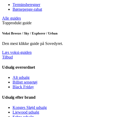
Terminsberegner
Børnepenge-rabat
Alle guides
Topprodukt guide
Voksi Breeze / Sky / Explorer / Urban
Den mest klikke guide på Sovedyret.
Læs voksi-guiden
Tilbud
Udsalg overordnet
Alt udsalg
Billigt sengetøj
Black Friday
Udsalg efter brand
Konges Sløjd udsalg
Liewood udsalg
Sebra udsalg