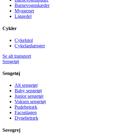
Barnevognskæder
Myggenet
Liggedel
Cykler
Cykelstol
Cykelanhænger
Se alt transport
Sengetøj
Sengetøj
Alt sengetøj
Baby sengetøj
Junior sengetøj
Voksen sengetøj
Pudebetræk
Faconlagen
Dynebetræk
Sovegrej