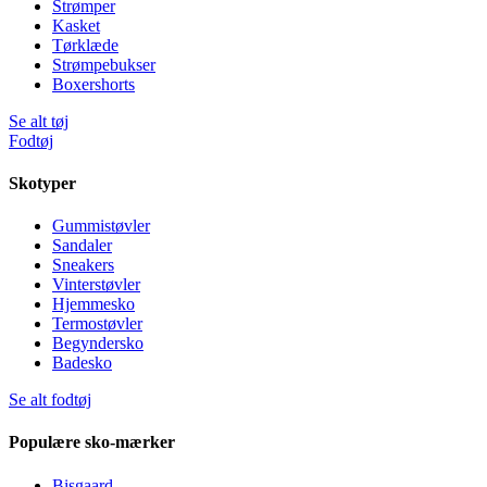
Strømper
Kasket
Tørklæde
Strømpebukser
Boxershorts
Se alt tøj
Fodtøj
Skotyper
Gummistøvler
Sandaler
Sneakers
Vinterstøvler
Hjemmesko
Termostøvler
Begyndersko
Badesko
Se alt fodtøj
Populære sko-mærker
Bisgaard