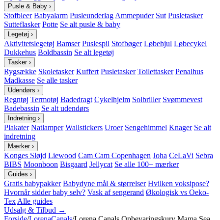
Pusle & Baby
›
Stofbleer
Babyalarm
Pusleunderlag
Ammepuder
Sut
Pusletasker
Sutteflasker
Potte
Se alt pusle & baby
Legetøj
›
Aktivitetslegetøj
Bamser
Puslespil
Stofbøger
Løbehjul
Løbecykel
Dukkehus
Boldbassin
Se alt legetøj
Tasker
›
Rygsække
Skoletasker
Kuffert
Pusletasker
Toilettasker
Penalhus
Madkasse
Se alle tasker
Udendørs
›
Regntøj
Termotøj
Badedragt
Cykelhjelm
Solbriller
Svømmevest
Badebassin
Se alt udendørs
Indretning
›
Plakater
Natlamper
Wallstickers
Uroer
Sengehimmel
Knager
Se alt
indretning
Mærker
›
Konges Sløjd
Liewood
Cam Cam Copenhagen
Joha
CeLaVi
Sebra
BIBS
Moonboon
Bisgaard
Jellycat
Se alle 100+ mærker
Guides
›
Gratis babypakker
Babydyne mål & størrelser
Hvilken voksipose?
Hvornår sidder baby selv?
Vask af sengerand
Økologisk vs Oeko-
Tex
Alle guides
Udsalg & Tilbud →
Forside
/
LorenaCanals
/
Lorena Canals Opbevaringskurv Mama Sea