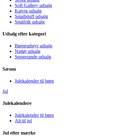
Soft Gallery udsalg
Katvig udsalg
Smallstuff udsalg
Småfolk udsalg
Udsalg efter kategori
Børneudstyr udsalg
Nattøj udsalg
Sengerande udsalg
Sæson
Julekalender til børn
Jul
Julekalendere
Julekalender til børn
Alt til jul
Jul efter mærke