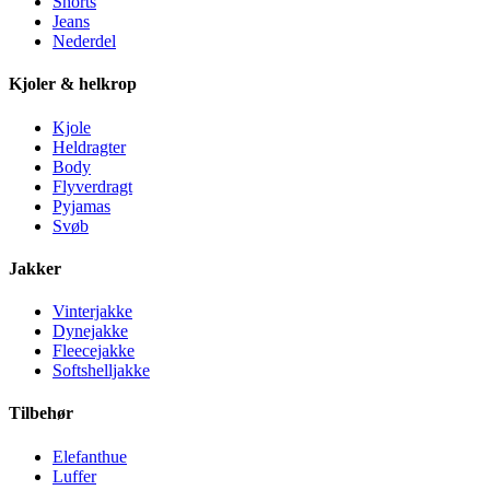
Shorts
Jeans
Nederdel
Kjoler & helkrop
Kjole
Heldragter
Body
Flyverdragt
Pyjamas
Svøb
Jakker
Vinterjakke
Dynejakke
Fleecejakke
Softshelljakke
Tilbehør
Elefanthue
Luffer