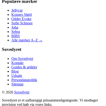
Populære mærker
Jellycat
Konges Sløjd
Odder Evoke
Sofie Schnoor
Joha
Sebra
BIBS
Alle mærker A–Z →
Sovedyret
Om Sovedyret
Kontakt
Guides & artikler
Blog
Udsalg
Persondatapolitik
Sitemap
© 2026
Sovedyret
Sovedyret er et uafhængigt prissammenligningssite. Vi modtager
provision ved køb via vores links.