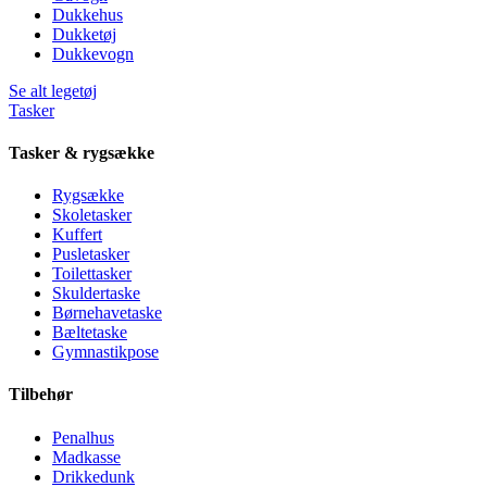
Dukkehus
Dukketøj
Dukkevogn
Se alt legetøj
Tasker
Tasker & rygsække
Rygsække
Skoletasker
Kuffert
Pusletasker
Toilettasker
Skuldertaske
Børnehavetaske
Bæltetaske
Gymnastikpose
Tilbehør
Penalhus
Madkasse
Drikkedunk