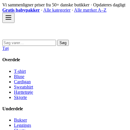
Spring
Vi sammenligner priser fra 50+ danske butikker · Opdateres dagligt
til
Gratis babypakker
·
Alle kategorier
·
Alle mærker A–Z
indhold
Sovedyret
Søg
Søg
efter:
Tøj
Overdele
T-shirt
Bluse
Cardigan
Sweatshirt
Hættetrøje
Skjorte
Underdele
Bukser
Leggings