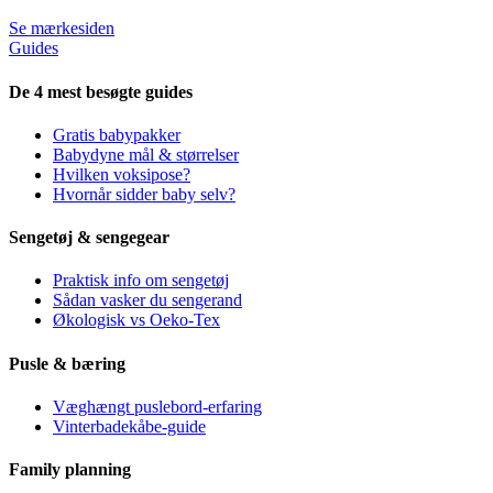
Se mærkesiden
Guides
De 4 mest besøgte guides
Gratis babypakker
Babydyne mål & størrelser
Hvilken voksipose?
Hvornår sidder baby selv?
Sengetøj & sengegear
Praktisk info om sengetøj
Sådan vasker du sengerand
Økologisk vs Oeko-Tex
Pusle & bæring
Væghængt puslebord-erfaring
Vinterbadekåbe-guide
Family planning