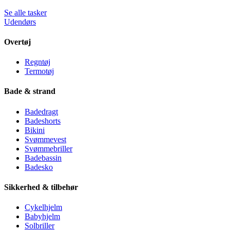
Se alle tasker
Udendørs
Overtøj
Regntøj
Termotøj
Bade & strand
Badedragt
Badeshorts
Bikini
Svømmevest
Svømmebriller
Badebassin
Badesko
Sikkerhed & tilbehør
Cykelhjelm
Babyhjelm
Solbriller