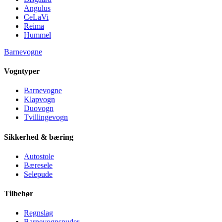
Angulus
CeLaVi
Reima
Hummel
Barnevogne
Vogntyper
Barnevogne
Klapvogn
Duovogn
Tvillingevogn
Sikkerhed & bæring
Autostole
Bæresele
Selepude
Tilbehør
Regnslag
Barnevognspuder