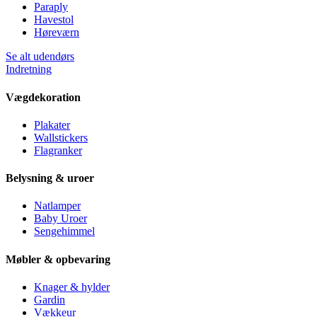
Paraply
Havestol
Høreværn
Se alt udendørs
Indretning
Vægdekoration
Plakater
Wallstickers
Flagranker
Belysning & uroer
Natlamper
Baby Uroer
Sengehimmel
Møbler & opbevaring
Knager & hylder
Gardin
Vækkeur