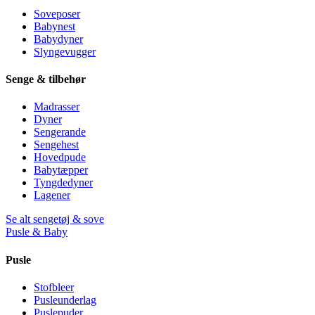
Soveposer
Babynest
Babydyner
Slyngevugger
Senge & tilbehør
Madrasser
Dyner
Sengerande
Sengehest
Hovedpude
Babytæpper
Tyngdedyner
Lagener
Se alt sengetøj & sove
Pusle & Baby
Pusle
Stofbleer
Pusleunderlag
Puslepuder