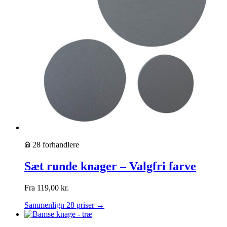
28 forhandlere
Sæt runde knager – Valgfri farve
Fra
119,00
kr.
Sammenlign 28 priser →