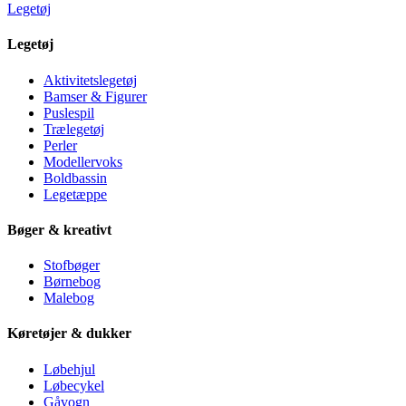
Legetøj
Legetøj
Aktivitetslegetøj
Bamser & Figurer
Puslespil
Trælegetøj
Perler
Modellervoks
Boldbassin
Legetæppe
Bøger & kreativt
Stofbøger
Børnebog
Malebog
Køretøjer & dukker
Løbehjul
Løbecykel
Gåvogn