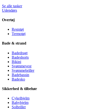
Se alle tasker
Udendørs
Overtøj
Regntøj
Termotøj
Bade & strand
Badedragt
Badeshorts
Bikini
Svømmevest
Svømmebriller
Badebassin
Badesko
Sikkerhed & tilbehør
Cykelhjelm
Babyhjelm
Solbriller