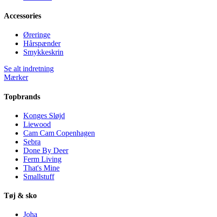
Accessories
Øreringe
Hårspænder
Smykkeskrin
Se alt indretning
Mærker
Topbrands
Konges Sløjd
Liewood
Cam Cam Copenhagen
Sebra
Done By Deer
Ferm Living
That's Mine
Smallstuff
Tøj & sko
Joha