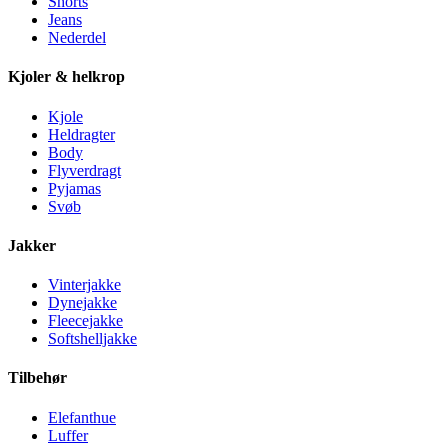
Shorts
Jeans
Nederdel
Kjoler & helkrop
Kjole
Heldragter
Body
Flyverdragt
Pyjamas
Svøb
Jakker
Vinterjakke
Dynejakke
Fleecejakke
Softshelljakke
Tilbehør
Elefanthue
Luffer