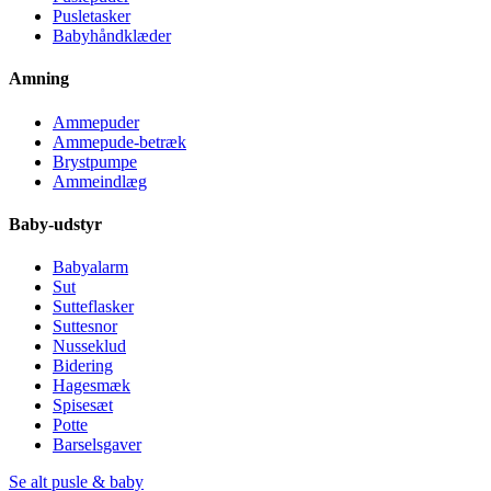
Pusletasker
Babyhåndklæder
Amning
Ammepuder
Ammepude-betræk
Brystpumpe
Ammeindlæg
Baby-udstyr
Babyalarm
Sut
Sutteflasker
Suttesnor
Nusseklud
Bidering
Hagesmæk
Spisesæt
Potte
Barselsgaver
Se alt pusle & baby