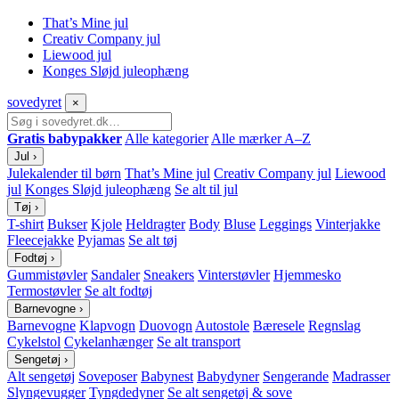
That’s Mine jul
Creativ Company jul
Liewood jul
Konges Sløjd juleophæng
sove
dyret
×
Gratis babypakker
Alle kategorier
Alle mærker A–Z
Jul
›
Julekalender til børn
That’s Mine jul
Creativ Company jul
Liewood
jul
Konges Sløjd juleophæng
Se alt til jul
Tøj
›
T-shirt
Bukser
Kjole
Heldragter
Body
Bluse
Leggings
Vinterjakke
Fleecejakke
Pyjamas
Se alt tøj
Fodtøj
›
Gummistøvler
Sandaler
Sneakers
Vinterstøvler
Hjemmesko
Termostøvler
Se alt fodtøj
Barnevogne
›
Barnevogne
Klapvogn
Duovogn
Autostole
Bæresele
Regnslag
Cykelstol
Cykelanhænger
Se alt transport
Sengetøj
›
Alt sengetøj
Soveposer
Babynest
Babydyner
Sengerande
Madrasser
Slyngevugger
Tyngdedyner
Se alt sengetøj & sove