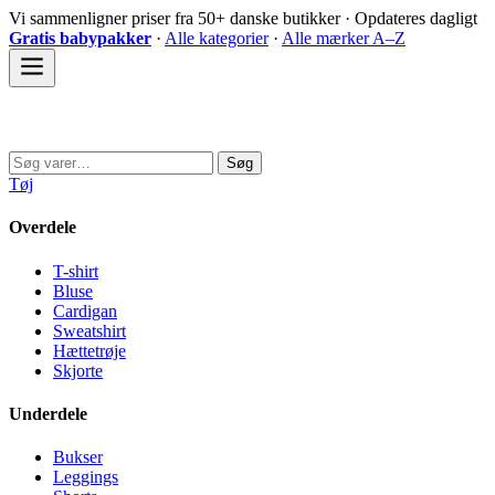
Spring
Vi sammenligner priser fra 50+ danske butikker · Opdateres dagligt
til
Gratis babypakker
·
Alle kategorier
·
Alle mærker A–Z
indhold
Sovedyret
Søg
Søg
efter:
Tøj
Overdele
T-shirt
Bluse
Cardigan
Sweatshirt
Hættetrøje
Skjorte
Underdele
Bukser
Leggings