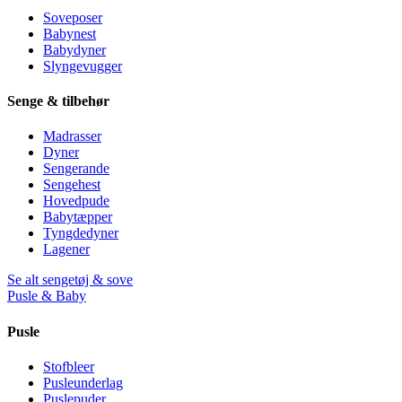
Soveposer
Babynest
Babydyner
Slyngevugger
Senge & tilbehør
Madrasser
Dyner
Sengerande
Sengehest
Hovedpude
Babytæpper
Tyngdedyner
Lagener
Se alt sengetøj & sove
Pusle & Baby
Pusle
Stofbleer
Pusleunderlag
Puslepuder