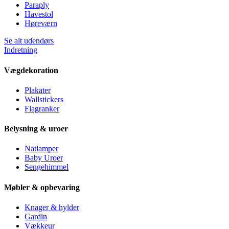
Paraply
Havestol
Høreværn
Se alt udendørs
Indretning
Vægdekoration
Plakater
Wallstickers
Flagranker
Belysning & uroer
Natlamper
Baby Uroer
Sengehimmel
Møbler & opbevaring
Knager & hylder
Gardin
Vækkeur