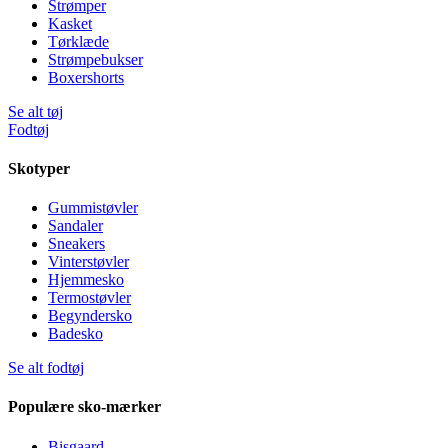
Strømper
Kasket
Tørklæde
Strømpebukser
Boxershorts
Se alt tøj
Fodtøj
Skotyper
Gummistøvler
Sandaler
Sneakers
Vinterstøvler
Hjemmesko
Termostøvler
Begyndersko
Badesko
Se alt fodtøj
Populære sko-mærker
Bisgaard