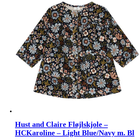
Hust and Claire Fløjlskjole –
HCKaroline – Light Blue/Navy m. Bl