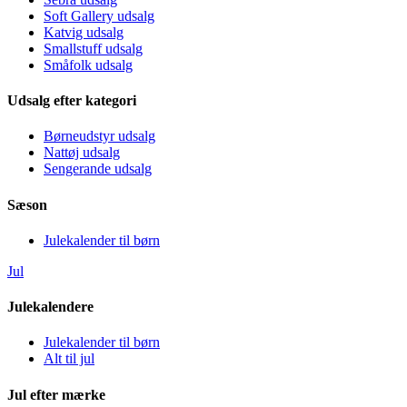
Soft Gallery udsalg
Katvig udsalg
Smallstuff udsalg
Småfolk udsalg
Udsalg efter kategori
Børneudstyr udsalg
Nattøj udsalg
Sengerande udsalg
Sæson
Julekalender til børn
Jul
Julekalendere
Julekalender til børn
Alt til jul
Jul efter mærke