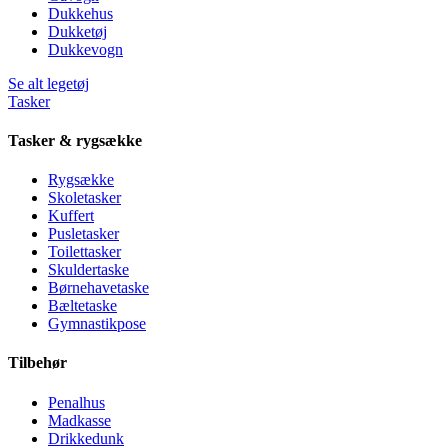
Dukkehus
Dukketøj
Dukkevogn
Se alt legetøj
Tasker
Tasker & rygsække
Rygsække
Skoletasker
Kuffert
Pusletasker
Toilettasker
Skuldertaske
Børnehavetaske
Bæltetaske
Gymnastikpose
Tilbehør
Penalhus
Madkasse
Drikkedunk