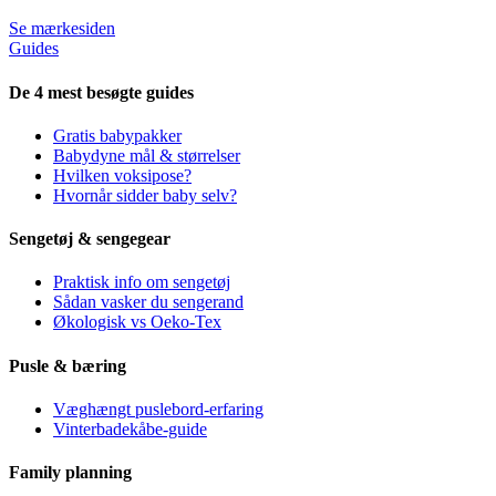
Se mærkesiden
Guides
De 4 mest besøgte guides
Gratis babypakker
Babydyne mål & størrelser
Hvilken voksipose?
Hvornår sidder baby selv?
Sengetøj & sengegear
Praktisk info om sengetøj
Sådan vasker du sengerand
Økologisk vs Oeko-Tex
Pusle & bæring
Væghængt puslebord-erfaring
Vinterbadekåbe-guide
Family planning