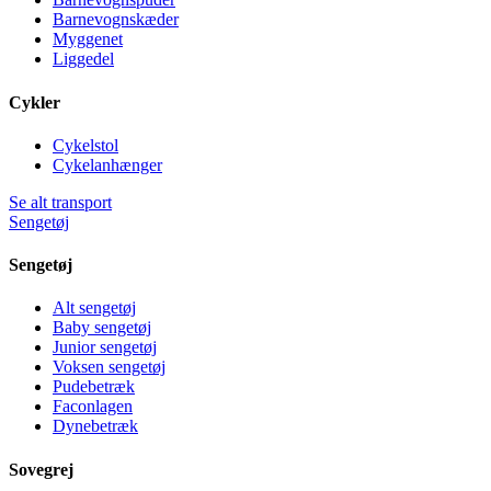
Barnevognskæder
Myggenet
Liggedel
Cykler
Cykelstol
Cykelanhænger
Se alt transport
Sengetøj
Sengetøj
Alt sengetøj
Baby sengetøj
Junior sengetøj
Voksen sengetøj
Pudebetræk
Faconlagen
Dynebetræk
Sovegrej