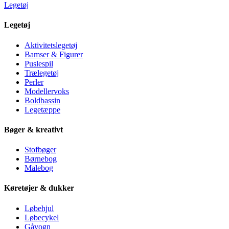
Legetøj
Legetøj
Aktivitetslegetøj
Bamser & Figurer
Puslespil
Trælegetøj
Perler
Modellervoks
Boldbassin
Legetæppe
Bøger & kreativt
Stofbøger
Børnebog
Malebog
Køretøjer & dukker
Løbehjul
Løbecykel
Gåvogn