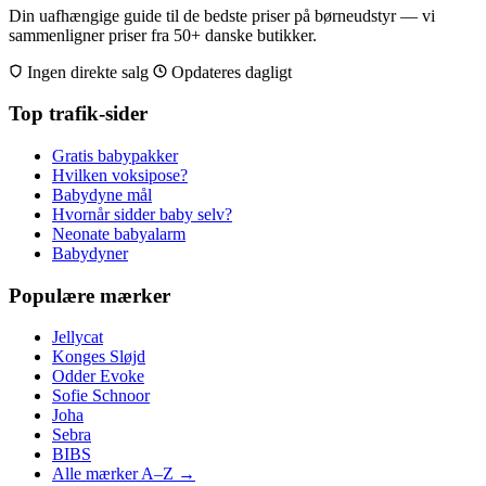
Din uafhængige guide til de bedste priser på børneudstyr — vi
sammenligner priser fra 50+ danske butikker.
Ingen direkte salg
Opdateres dagligt
Top trafik-sider
Gratis babypakker
Hvilken voksipose?
Babydyne mål
Hvornår sidder baby selv?
Neonate babyalarm
Babydyner
Populære mærker
Jellycat
Konges Sløjd
Odder Evoke
Sofie Schnoor
Joha
Sebra
BIBS
Alle mærker A–Z →