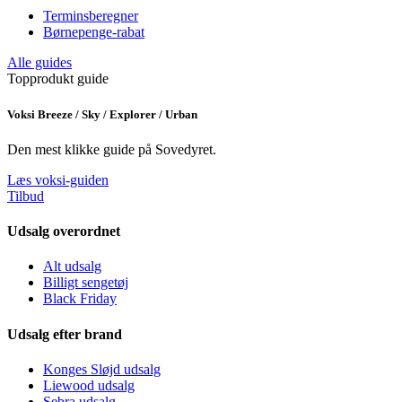
Terminsberegner
Børnepenge-rabat
Alle guides
Topprodukt guide
Voksi Breeze / Sky / Explorer / Urban
Den mest klikke guide på Sovedyret.
Læs voksi-guiden
Tilbud
Udsalg overordnet
Alt udsalg
Billigt sengetøj
Black Friday
Udsalg efter brand
Konges Sløjd udsalg
Liewood udsalg
Sebra udsalg