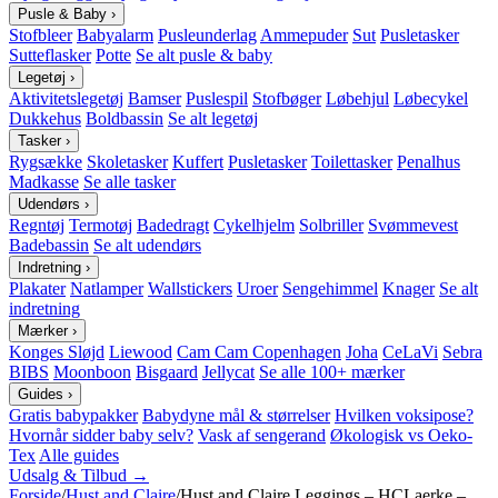
Pusle & Baby
›
Stofbleer
Babyalarm
Pusleunderlag
Ammepuder
Sut
Pusletasker
Sutteflasker
Potte
Se alt pusle & baby
Legetøj
›
Aktivitetslegetøj
Bamser
Puslespil
Stofbøger
Løbehjul
Løbecykel
Dukkehus
Boldbassin
Se alt legetøj
Tasker
›
Rygsække
Skoletasker
Kuffert
Pusletasker
Toilettasker
Penalhus
Madkasse
Se alle tasker
Udendørs
›
Regntøj
Termotøj
Badedragt
Cykelhjelm
Solbriller
Svømmevest
Badebassin
Se alt udendørs
Indretning
›
Plakater
Natlamper
Wallstickers
Uroer
Sengehimmel
Knager
Se alt
indretning
Mærker
›
Konges Sløjd
Liewood
Cam Cam Copenhagen
Joha
CeLaVi
Sebra
BIBS
Moonboon
Bisgaard
Jellycat
Se alle 100+ mærker
Guides
›
Gratis babypakker
Babydyne mål & størrelser
Hvilken voksipose?
Hvornår sidder baby selv?
Vask af sengerand
Økologisk vs Oeko-
Tex
Alle guides
Udsalg & Tilbud →
Forside
/
Hust and Claire
/
Hust and Claire Leggings – HCLaerke –