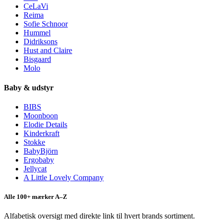
CeLaVi
Reima
Sofie Schnoor
Hummel
Didriksons
Hust and Claire
Bisgaard
Molo
Baby & udstyr
BIBS
Moonboon
Elodie Details
Kinderkraft
Stokke
BabyBjörn
Ergobaby
Jellycat
A Little Lovely Company
Alle 100+ mærker A–Z
Alfabetisk oversigt med direkte link til hvert brands sortiment.