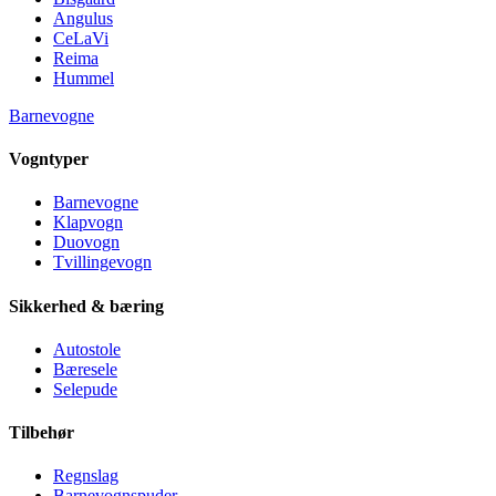
Angulus
CeLaVi
Reima
Hummel
Barnevogne
Vogntyper
Barnevogne
Klapvogn
Duovogn
Tvillingevogn
Sikkerhed & bæring
Autostole
Bæresele
Selepude
Tilbehør
Regnslag
Barnevognspuder