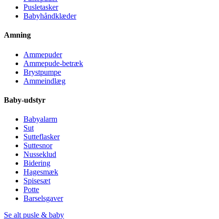
Pusletasker
Babyhåndklæder
Amning
Ammepuder
Ammepude-betræk
Brystpumpe
Ammeindlæg
Baby-udstyr
Babyalarm
Sut
Sutteflasker
Suttesnor
Nusseklud
Bidering
Hagesmæk
Spisesæt
Potte
Barselsgaver
Se alt pusle & baby