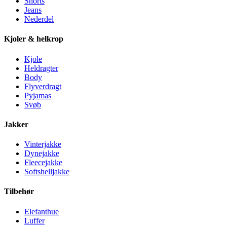
Shorts
Jeans
Nederdel
Kjoler & helkrop
Kjole
Heldragter
Body
Flyverdragt
Pyjamas
Svøb
Jakker
Vinterjakke
Dynejakke
Fleecejakke
Softshelljakke
Tilbehør
Elefanthue
Luffer