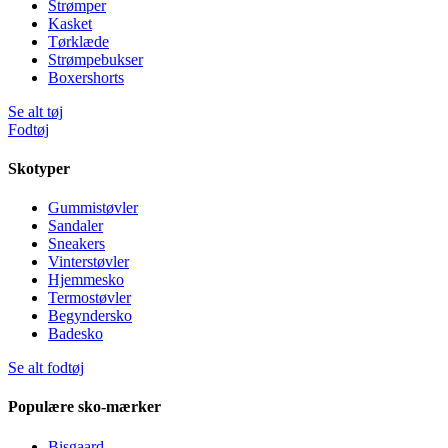
Strømper
Kasket
Tørklæde
Strømpebukser
Boxershorts
Se alt tøj
Fodtøj
Skotyper
Gummistøvler
Sandaler
Sneakers
Vinterstøvler
Hjemmesko
Termostøvler
Begyndersko
Badesko
Se alt fodtøj
Populære sko-mærker
Bisgaard