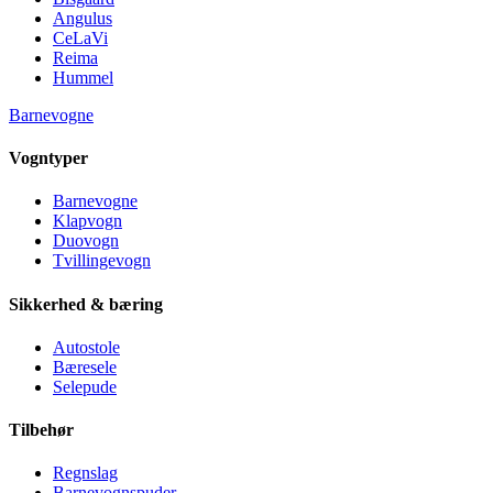
Angulus
CeLaVi
Reima
Hummel
Barnevogne
Vogntyper
Barnevogne
Klapvogn
Duovogn
Tvillingevogn
Sikkerhed & bæring
Autostole
Bæresele
Selepude
Tilbehør
Regnslag
Barnevognspuder