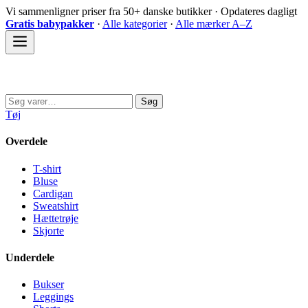
Spring
Vi sammenligner priser fra 50+ danske butikker · Opdateres dagligt
til
Gratis babypakker
·
Alle kategorier
·
Alle mærker A–Z
indhold
Sovedyret
Søg
Søg
efter:
Tøj
Overdele
T-shirt
Bluse
Cardigan
Sweatshirt
Hættetrøje
Skjorte
Underdele
Bukser
Leggings