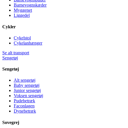
Barnevognskæder
Myggenet
Liggedel
Cykler
Cykelstol
Cykelanhænger
Se alt transport
Sengetøj
Sengetøj
Alt sengetøj
Baby sengetøj
Junior sengetøj
Voksen sengetøj
Pudebetræk
Faconlagen
Dynebetræk
Sovegrej