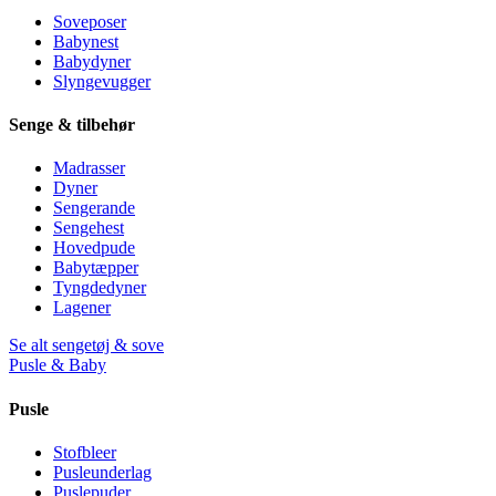
Soveposer
Babynest
Babydyner
Slyngevugger
Senge & tilbehør
Madrasser
Dyner
Sengerande
Sengehest
Hovedpude
Babytæpper
Tyngdedyner
Lagener
Se alt sengetøj & sove
Pusle & Baby
Pusle
Stofbleer
Pusleunderlag
Puslepuder