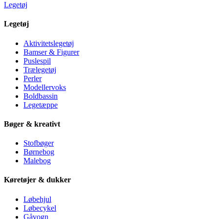
Legetøj
Legetøj
Aktivitetslegetøj
Bamser & Figurer
Puslespil
Trælegetøj
Perler
Modellervoks
Boldbassin
Legetæppe
Bøger & kreativt
Stofbøger
Børnebog
Malebog
Køretøjer & dukker
Løbehjul
Løbecykel
Gåvogn