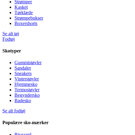
Strømper
Kasket
Tørklæde
Strømpebukser
Boxershorts
Se alt tøj
Fodtøj
Skotyper
Gummistøvler
Sandaler
Sneakers
Vinterstøvler
Hjemmesko
Termostøvler
Begyndersko
Badesko
Se alt fodtøj
Populære sko-mærker
Bisgaard