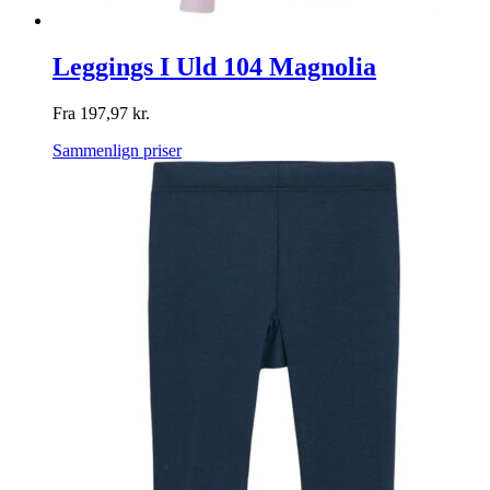
Leggings I Uld 104 Magnolia
Fra
197,97
kr.
Sammenlign priser