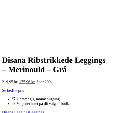
Disana Ribstrikkede Leggings
– Merinould – Grå
Den
Den
219,95
kr.
175,96
kr.
Spar 20%
oprindelige
aktuelle
Se bedste pris
pris
pris
var:
er:
Uafhængig sammenligning
219,95 kr..
175,96 kr..
Vi tjener intet på dit valg af butik
Disana Leggings
Leggings