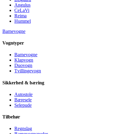
Angulus
CeLaVi
Reima
Hummel
Barnevogne
Vogntyper
Barnevogne
Klapvogn
Duovogn
Tvillingevogn
Sikkerhed & bæring
Autostole
Bæresele
Selepude
Tilbehør
Regnslag
Barnevognspuder