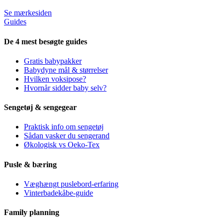
Se mærkesiden
Guides
De 4 mest besøgte guides
Gratis babypakker
Babydyne mål & størrelser
Hvilken voksipose?
Hvornår sidder baby selv?
Sengetøj & sengegear
Praktisk info om sengetøj
Sådan vasker du sengerand
Økologisk vs Oeko-Tex
Pusle & bæring
Væghængt puslebord-erfaring
Vinterbadekåbe-guide
Family planning