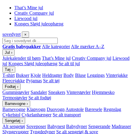
That’s Mine jul
Creativ Company jul
Liewood jul
Konges Sløjd juleophæng
sove
dyret
×
Gratis babypakker
Alle kategorier
Alle mærker A–Z
Jul
›
Julekalender til børn
That’s Mine jul
Creativ Company jul
Liewood
jul
Konges Sløjd juleophæng
Se alt til jul
Tøj
›
T-shirt
Bukser
Kjole
Heldragter
Body
Bluse
Leggings
Vinterjakke
Fleecejakke
Pyjamas
Se alt tøj
Fodtøj
›
Gummistøvler
Sandaler
Sneakers
Vinterstøvler
Hjemmesko
Termostøvler
Se alt fodtøj
Barnevogne
›
Barnevogne
Klapvogn
Duovogn
Autostole
Bæresele
Regnslag
Cykelstol
Cykelanhænger
Se alt transport
Sengetøj
›
Alt sengetøj
Soveposer
Babynest
Babydyner
Sengerande
Madrasser
Slyngevugger
Tyngdedyner
Se alt sengetøj & sove