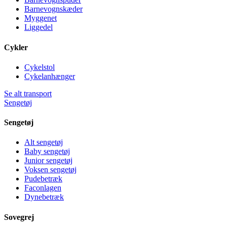
Barnevognskæder
Myggenet
Liggedel
Cykler
Cykelstol
Cykelanhænger
Se alt transport
Sengetøj
Sengetøj
Alt sengetøj
Baby sengetøj
Junior sengetøj
Voksen sengetøj
Pudebetræk
Faconlagen
Dynebetræk
Sovegrej