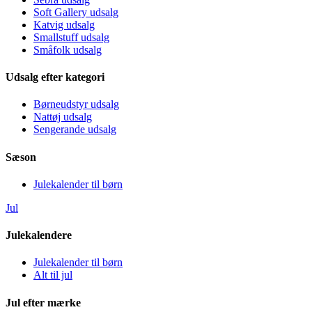
Soft Gallery udsalg
Katvig udsalg
Smallstuff udsalg
Småfolk udsalg
Udsalg efter kategori
Børneudstyr udsalg
Nattøj udsalg
Sengerande udsalg
Sæson
Julekalender til børn
Jul
Julekalendere
Julekalender til børn
Alt til jul
Jul efter mærke