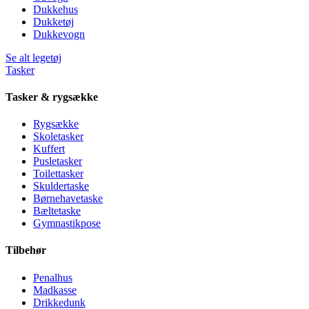
Dukkehus
Dukketøj
Dukkevogn
Se alt legetøj
Tasker
Tasker & rygsække
Rygsække
Skoletasker
Kuffert
Pusletasker
Toilettasker
Skuldertaske
Børnehavetaske
Bæltetaske
Gymnastikpose
Tilbehør
Penalhus
Madkasse
Drikkedunk