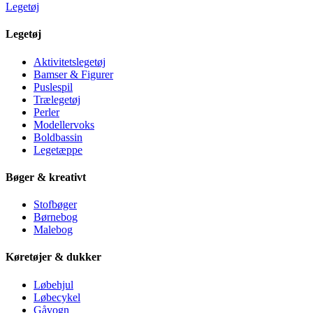
Legetøj
Legetøj
Aktivitetslegetøj
Bamser & Figurer
Puslespil
Trælegetøj
Perler
Modellervoks
Boldbassin
Legetæppe
Bøger & kreativt
Stofbøger
Børnebog
Malebog
Køretøjer & dukker
Løbehjul
Løbecykel
Gåvogn