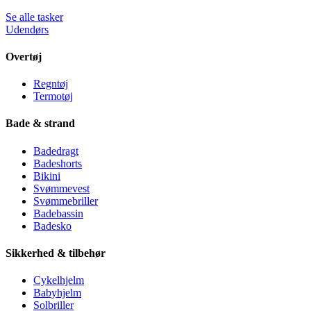
Se alle tasker
Udendørs
Overtøj
Regntøj
Termotøj
Bade & strand
Badedragt
Badeshorts
Bikini
Svømmevest
Svømmebriller
Badebassin
Badesko
Sikkerhed & tilbehør
Cykelhjelm
Babyhjelm
Solbriller