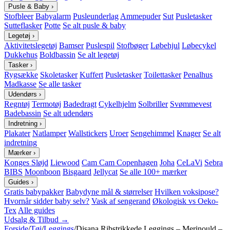
Pusle & Baby
›
Stofbleer
Babyalarm
Pusleunderlag
Ammepuder
Sut
Pusletasker
Sutteflasker
Potte
Se alt pusle & baby
Legetøj
›
Aktivitetslegetøj
Bamser
Puslespil
Stofbøger
Løbehjul
Løbecykel
Dukkehus
Boldbassin
Se alt legetøj
Tasker
›
Rygsække
Skoletasker
Kuffert
Pusletasker
Toilettasker
Penalhus
Madkasse
Se alle tasker
Udendørs
›
Regntøj
Termotøj
Badedragt
Cykelhjelm
Solbriller
Svømmevest
Badebassin
Se alt udendørs
Indretning
›
Plakater
Natlamper
Wallstickers
Uroer
Sengehimmel
Knager
Se alt
indretning
Mærker
›
Konges Sløjd
Liewood
Cam Cam Copenhagen
Joha
CeLaVi
Sebra
BIBS
Moonboon
Bisgaard
Jellycat
Se alle 100+ mærker
Guides
›
Gratis babypakker
Babydyne mål & størrelser
Hvilken voksipose?
Hvornår sidder baby selv?
Vask af sengerand
Økologisk vs Oeko-
Tex
Alle guides
Udsalg & Tilbud →
Forside
/
Tøj
/
Leggings
/
Disana Ribstrikkede Leggings – Merinould –