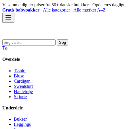
Spring
Vi sammenligner priser fra 50+ danske butikker · Opdateres dagligt
til
Gratis babypakker
·
Alle kategorier
·
Alle mærker A–Z
indhold
Sovedyret
Søg
Søg
efter:
Tøj
Overdele
T-shirt
Bluse
Cardigan
Sweatshirt
Hættetrøje
Skjorte
Underdele
Bukser
Leggings