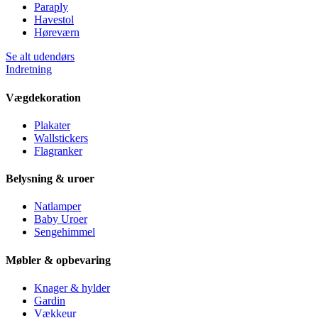
Paraply
Havestol
Høreværn
Se alt udendørs
Indretning
Vægdekoration
Plakater
Wallstickers
Flagranker
Belysning & uroer
Natlamper
Baby Uroer
Sengehimmel
Møbler & opbevaring
Knager & hylder
Gardin
Vækkeur