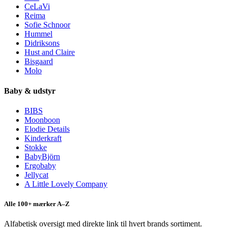
CeLaVi
Reima
Sofie Schnoor
Hummel
Didriksons
Hust and Claire
Bisgaard
Molo
Baby & udstyr
BIBS
Moonboon
Elodie Details
Kinderkraft
Stokke
BabyBjörn
Ergobaby
Jellycat
A Little Lovely Company
Alle 100+ mærker A–Z
Alfabetisk oversigt med direkte link til hvert brands sortiment.