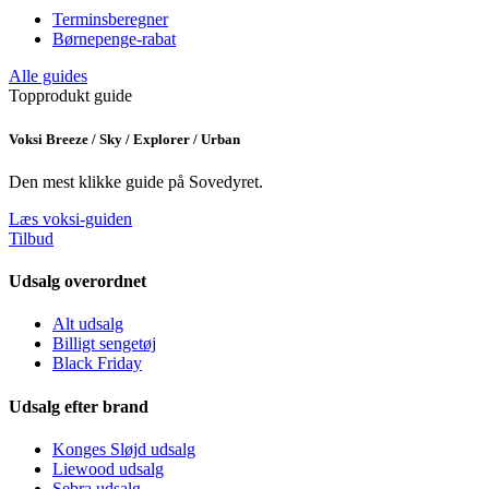
Terminsberegner
Børnepenge-rabat
Alle guides
Topprodukt guide
Voksi Breeze / Sky / Explorer / Urban
Den mest klikke guide på Sovedyret.
Læs voksi-guiden
Tilbud
Udsalg overordnet
Alt udsalg
Billigt sengetøj
Black Friday
Udsalg efter brand
Konges Sløjd udsalg
Liewood udsalg
Sebra udsalg