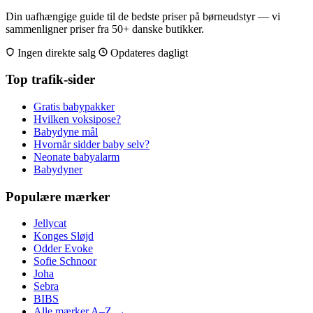
Din uafhængige guide til de bedste priser på børneudstyr — vi
sammenligner priser fra 50+ danske butikker.
Ingen direkte salg
Opdateres dagligt
Top trafik-sider
Gratis babypakker
Hvilken voksipose?
Babydyne mål
Hvornår sidder baby selv?
Neonate babyalarm
Babydyner
Populære mærker
Jellycat
Konges Sløjd
Odder Evoke
Sofie Schnoor
Joha
Sebra
BIBS
Alle mærker A–Z →