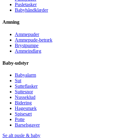
Pusletasker
Babyhåndklæder
Amning
Ammepuder
Ammepude-betræk
Brystpumpe
Ammeindlæg
Baby-udstyr
Babyalarm
Sut
Sutteflasker
Suttesnor
Nusseklud
Bidering
Hagesmæk
Spisesæt
Potte
Barselsgaver
Se alt pusle & baby