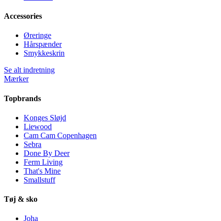
Accessories
Øreringe
Hårspænder
Smykkeskrin
Se alt indretning
Mærker
Topbrands
Konges Sløjd
Liewood
Cam Cam Copenhagen
Sebra
Done By Deer
Ferm Living
That's Mine
Smallstuff
Tøj & sko
Joha