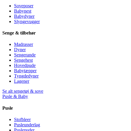
Soveposer
Babynest
Babydyner
Slyngevugger
Senge & tilbehør
Madrasser
Dyner
Sengerande
Sengehest
Hovedpude
Babytæpper
Tyngdedyner
Lagener
Se alt sengetøj & sove
Pusle & Baby
Pusle
Stofbleer
Pusleunderlag
Puslepuder