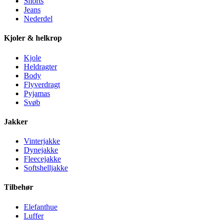
Shorts
Jeans
Nederdel
Kjoler & helkrop
Kjole
Heldragter
Body
Flyverdragt
Pyjamas
Svøb
Jakker
Vinterjakke
Dynejakke
Fleecejakke
Softshelljakke
Tilbehør
Elefanthue
Luffer