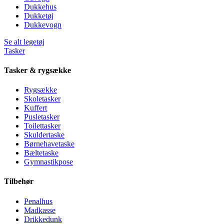
Dukkehus
Dukketøj
Dukkevogn
Se alt legetøj
Tasker
Tasker & rygsække
Rygsække
Skoletasker
Kuffert
Pusletasker
Toilettasker
Skuldertaske
Børnehavetaske
Bæltetaske
Gymnastikpose
Tilbehør
Penalhus
Madkasse
Drikkedunk