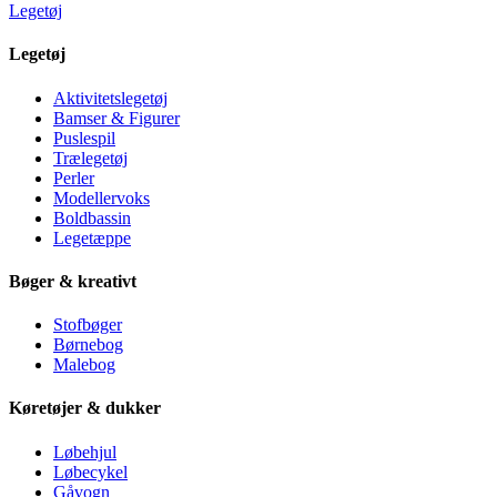
Legetøj
Legetøj
Aktivitetslegetøj
Bamser & Figurer
Puslespil
Trælegetøj
Perler
Modellervoks
Boldbassin
Legetæppe
Bøger & kreativt
Stofbøger
Børnebog
Malebog
Køretøjer & dukker
Løbehjul
Løbecykel
Gåvogn