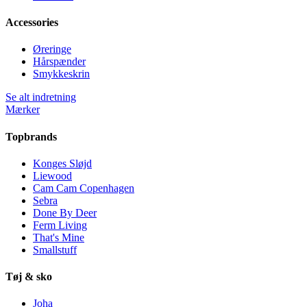
Accessories
Øreringe
Hårspænder
Smykkeskrin
Se alt indretning
Mærker
Topbrands
Konges Sløjd
Liewood
Cam Cam Copenhagen
Sebra
Done By Deer
Ferm Living
That's Mine
Smallstuff
Tøj & sko
Joha