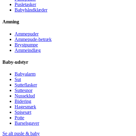
Pusletasker
Babyhåndklæder
Amning
Ammepuder
Ammepude-betræk
Brystpumpe
Ammeindlæg
Baby-udstyr
Babyalarm
Sut
Sutteflasker
Suttesnor
Nusseklud
Bidering
Hagesmæk
Spisesæt
Potte
Barselsgaver
Se alt pusle & baby