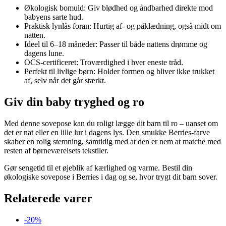
Økologisk bomuld: Giv blødhed og åndbarhed direkte mod
babyens sarte hud.
Praktisk lynlås foran: Hurtig af- og påklædning, også midt om
natten.
Ideel til 6–18 måneder: Passer til både nattens drømme og
dagens lune.
OCS-certificeret: Troværdighed i hver eneste tråd.
Perfekt til livlige børn: Holder formen og bliver ikke trukket
af, selv når det går stærkt.
Giv din baby tryghed og ro
Med denne sovepose kan du roligt lægge dit barn til ro – uanset om
det er nat eller en lille lur i dagens lys. Den smukke Berries-farve
skaber en rolig stemning, samtidig med at den er nem at matche med
resten af børneværelsets tekstiler.
Gør sengetid til et øjeblik af kærlighed og varme. Bestil din
økologiske sovepose i Berries i dag og se, hvor trygt dit barn sover.
Relaterede varer
-20%