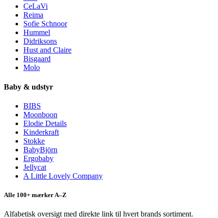
CeLaVi
Reima
Sofie Schnoor
Hummel
Didriksons
Hust and Claire
Bisgaard
Molo
Baby & udstyr
BIBS
Moonboon
Elodie Details
Kinderkraft
Stokke
BabyBjörn
Ergobaby
Jellycat
A Little Lovely Company
Alle 100+ mærker A–Z
Alfabetisk oversigt med direkte link til hvert brands sortiment.