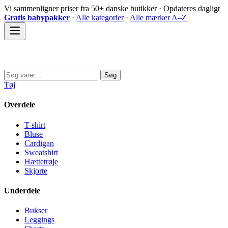
Spring
Vi sammenligner priser fra 50+ danske butikker · Opdateres dagligt
til
Gratis babypakker
·
Alle kategorier
·
Alle mærker A–Z
indhold
Sovedyret
Søg
Søg
efter:
Tøj
Overdele
T-shirt
Bluse
Cardigan
Sweatshirt
Hættetrøje
Skjorte
Underdele
Bukser
Leggings