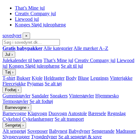
That’s Mine jul
Creativ Company jul
Liewood jul
Konges Sløjd juleophæng
sove
dyret
×
Gratis babypakker
Alle kategorier
Alle mærker A–Z
Jul
›
Julekalender til børn
That’s Mine jul
Creativ Company jul
Liewood
jul
Konges Sløjd juleophæng
Se alt til jul
Tøj
›
T-shirt
Bukser
Kjole
Heldragter
Body
Bluse
Leggings
Vinterjakke
Fleecejakke
Pyjamas
Se alt tøj
Fodtøj
›
Gummistøvler
Sandaler
Sneakers
Vinterstøvler
Hjemmesko
Termostøvler
Se alt fodtøj
Barnevogne
›
Barnevogne
Klapvogn
Duovogn
Autostole
Bæresele
Regnslag
Cykelstol
Cykelanhænger
Se alt transport
Sengetøj
›
Alt sengetøj
Soveposer
Babynest
Babydyner
Sengerande
Madrasser
Slyngevugger
Tyngdedyner
Se alt sengetøj & sove