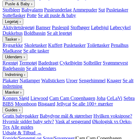
Pusle & Baby
›
Stofbleer
Babyalarm
Pusleunderlag
Ammepuder
Sut
Pusletasker
Sutteflasker
Potte
Se alt pusle & baby
Legetøj
›
Aktivitetslegetøj
Bamser
Puslespil
Stofbøger
Løbehjul
Løbecykel
Dukkehus
Boldbassin
Se alt legetøj
Tasker
›
Rygsække
Skoletasker
Kuffert
Pusletasker
Toilettasker
Penalhus
Madkasse
Se alle tasker
Udendørs
›
Regntøj
Termotøj
Badedragt
Cykelhjelm
Solbriller
Svømmevest
Badebassin
Se alt udendørs
Indretning
›
Plakater
Natlamper
Wallstickers
Uroer
Sengehimmel
Knager
Se alt
indretning
Mærker
›
Konges Sløjd
Liewood
Cam Cam Copenhagen
Joha
CeLaVi
Sebra
BIBS
Moonboon
Bisgaard
Jellycat
Se alle 100+ mærker
Guides
›
Gratis babypakker
Babydyne mål & størrelser
Hvilken voksipose?
Hvornår sidder baby selv?
Vask af sengerand
Økologisk vs Oeko-
Tex
Alle guides
Udsalg & Tilbud →
Forside
/
Sengetøj og Sove
/
Soveposer
/
Cam Cam Copenhagen