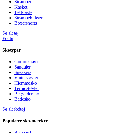
Strømper
Kasket
Tørklæde
Strømpebukser
Boxershorts
Se alt tøj
Fodtøj
Skotyper
Gummistøvler
Sandaler
Sneakers
Vinterstøvler
Hjemmesko
Termostøvler
Begyndersko
Badesko
Se alt fodtøj
Populære sko-mærker
Bisgaard