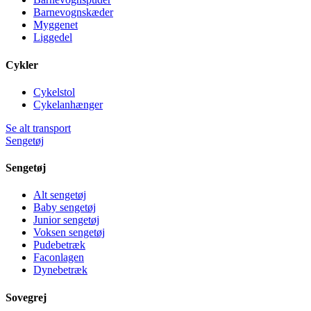
Barnevognskæder
Myggenet
Liggedel
Cykler
Cykelstol
Cykelanhænger
Se alt transport
Sengetøj
Sengetøj
Alt sengetøj
Baby sengetøj
Junior sengetøj
Voksen sengetøj
Pudebetræk
Faconlagen
Dynebetræk
Sovegrej