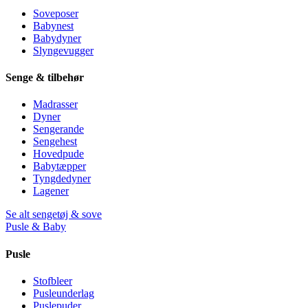
Soveposer
Babynest
Babydyner
Slyngevugger
Senge & tilbehør
Madrasser
Dyner
Sengerande
Sengehest
Hovedpude
Babytæpper
Tyngdedyner
Lagener
Se alt sengetøj & sove
Pusle & Baby
Pusle
Stofbleer
Pusleunderlag
Puslepuder