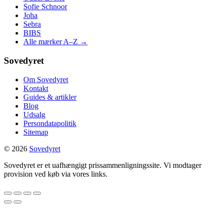
Sofie Schnoor
Joha
Sebra
BIBS
Alle mærker A–Z →
Sovedyret
Om Sovedyret
Kontakt
Guides & artikler
Blog
Udsalg
Persondatapolitik
Sitemap
© 2026
Sovedyret
Sovedyret er et uafhængigt prissammenligningssite. Vi modtager
provision ved køb via vores links.