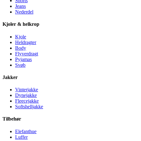
Shorts
Jeans
Nederdel
Kjoler & helkrop
Kjole
Heldragter
Body
Flyverdragt
Pyjamas
Svøb
Jakker
Vinterjakke
Dynejakke
Fleecejakke
Softshelljakke
Tilbehør
Elefanthue
Luffer