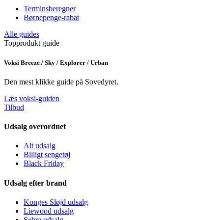
Terminsberegner
Børnepenge-rabat
Alle guides
Topprodukt guide
Voksi Breeze / Sky / Explorer / Urban
Den mest klikke guide på Sovedyret.
Læs voksi-guiden
Tilbud
Udsalg overordnet
Alt udsalg
Billigt sengetøj
Black Friday
Udsalg efter brand
Konges Sløjd udsalg
Liewood udsalg
Sebra udsalg