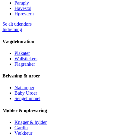
Paraply
Havestol
Høreværn
Se alt udendørs
Indretning
Vægdekoration
Plakater
Wallstickers
Flagranker
Belysning & uroer
Natlamper
Baby Uroer
Sengehimmel
Møbler & opbevaring
Knager & hylder
Gardin
Vækkeur