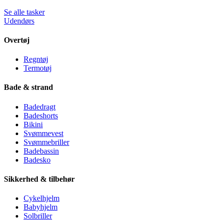
Se alle tasker
Udendørs
Overtøj
Regntøj
Termotøj
Bade & strand
Badedragt
Badeshorts
Bikini
Svømmevest
Svømmebriller
Badebassin
Badesko
Sikkerhed & tilbehør
Cykelhjelm
Babyhjelm
Solbriller