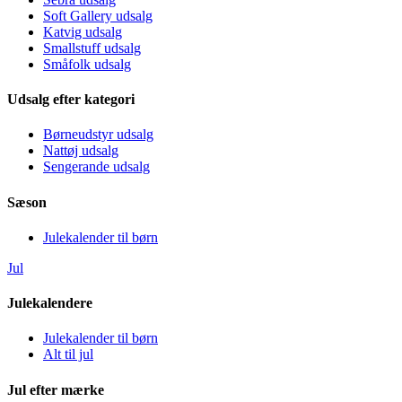
Soft Gallery udsalg
Katvig udsalg
Smallstuff udsalg
Småfolk udsalg
Udsalg efter kategori
Børneudstyr udsalg
Nattøj udsalg
Sengerande udsalg
Sæson
Julekalender til børn
Jul
Julekalendere
Julekalender til børn
Alt til jul
Jul efter mærke