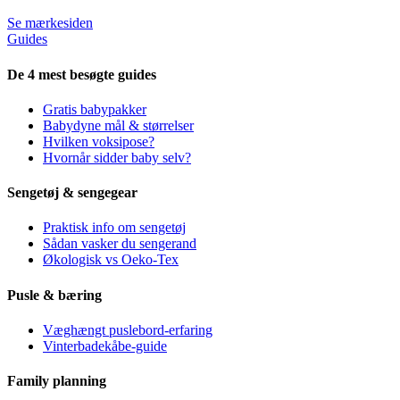
Se mærkesiden
Guides
De 4 mest besøgte guides
Gratis babypakker
Babydyne mål & størrelser
Hvilken voksipose?
Hvornår sidder baby selv?
Sengetøj & sengegear
Praktisk info om sengetøj
Sådan vasker du sengerand
Økologisk vs Oeko-Tex
Pusle & bæring
Væghængt puslebord-erfaring
Vinterbadekåbe-guide
Family planning