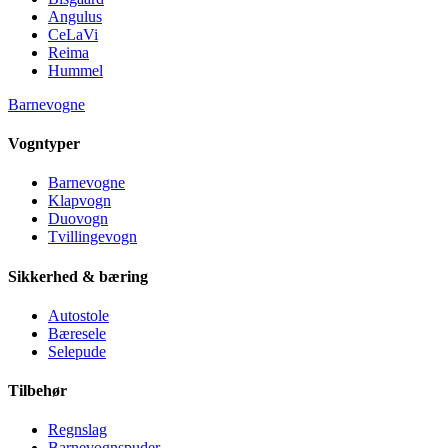
Angulus
CeLaVi
Reima
Hummel
Barnevogne
Vogntyper
Barnevogne
Klapvogn
Duovogn
Tvillingevogn
Sikkerhed & bæring
Autostole
Bæresele
Selepude
Tilbehør
Regnslag
Barnevognspuder