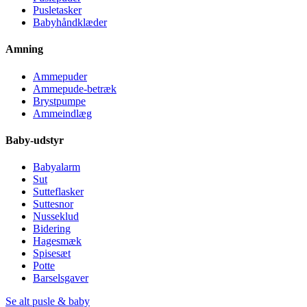
Pusletasker
Babyhåndklæder
Amning
Ammepuder
Ammepude-betræk
Brystpumpe
Ammeindlæg
Baby-udstyr
Babyalarm
Sut
Sutteflasker
Suttesnor
Nusseklud
Bidering
Hagesmæk
Spisesæt
Potte
Barselsgaver
Se alt pusle & baby