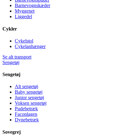
Barnevognskæder
Myggenet
Liggedel
Cykler
Cykelstol
Cykelanhænger
Se alt transport
Sengetøj
Sengetøj
Alt sengetøj
Baby sengetøj
Junior sengetøj
Voksen sengetøj
Pudebetræk
Faconlagen
Dynebetræk
Sovegrej