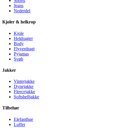
Shorts
Jeans
Nederdel
Kjoler & helkrop
Kjole
Heldragter
Body
Flyverdragt
Pyjamas
Svøb
Jakker
Vinterjakke
Dynejakke
Fleecejakke
Softshelljakke
Tilbehør
Elefanthue
Luffer