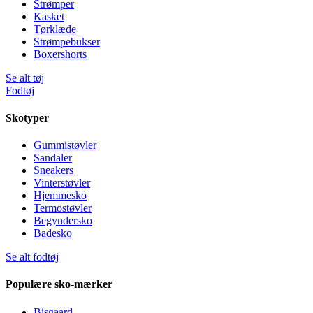
Strømper
Kasket
Tørklæde
Strømpebukser
Boxershorts
Se alt tøj
Fodtøj
Skotyper
Gummistøvler
Sandaler
Sneakers
Vinterstøvler
Hjemmesko
Termostøvler
Begyndersko
Badesko
Se alt fodtøj
Populære sko-mærker
Bisgaard