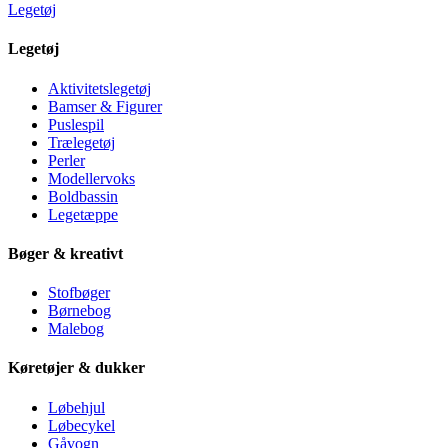
Legetøj
Legetøj
Aktivitetslegetøj
Bamser & Figurer
Puslespil
Trælegetøj
Perler
Modellervoks
Boldbassin
Legetæppe
Bøger & kreativt
Stofbøger
Børnebog
Malebog
Køretøjer & dukker
Løbehjul
Løbecykel
Gåvogn