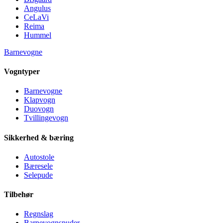
Angulus
CeLaVi
Reima
Hummel
Barnevogne
Vogntyper
Barnevogne
Klapvogn
Duovogn
Tvillingevogn
Sikkerhed & bæring
Autostole
Bæresele
Selepude
Tilbehør
Regnslag
Barnevognspuder