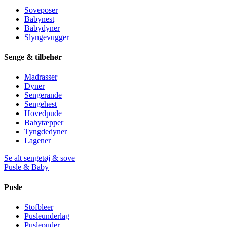
Soveposer
Babynest
Babydyner
Slyngevugger
Senge & tilbehør
Madrasser
Dyner
Sengerande
Sengehest
Hovedpude
Babytæpper
Tyngdedyner
Lagener
Se alt sengetøj & sove
Pusle & Baby
Pusle
Stofbleer
Pusleunderlag
Puslepuder