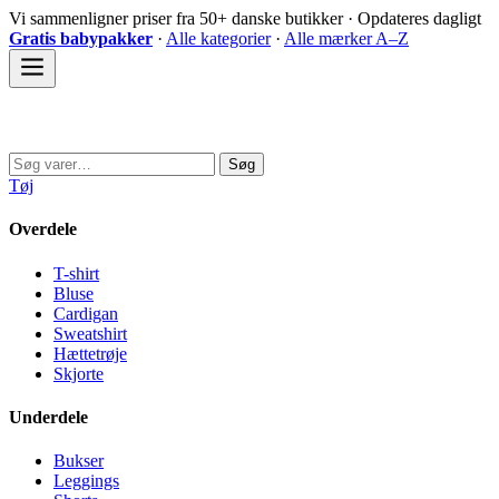
Spring
Vi sammenligner priser fra 50+ danske butikker · Opdateres dagligt
til
Gratis babypakker
·
Alle kategorier
·
Alle mærker A–Z
indhold
Sovedyret
Søg
Søg
efter:
Tøj
Overdele
T-shirt
Bluse
Cardigan
Sweatshirt
Hættetrøje
Skjorte
Underdele
Bukser
Leggings