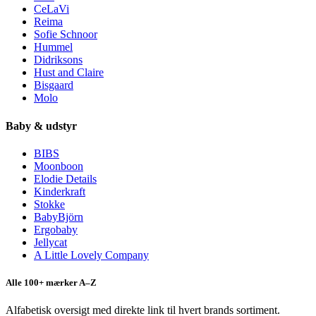
CeLaVi
Reima
Sofie Schnoor
Hummel
Didriksons
Hust and Claire
Bisgaard
Molo
Baby & udstyr
BIBS
Moonboon
Elodie Details
Kinderkraft
Stokke
BabyBjörn
Ergobaby
Jellycat
A Little Lovely Company
Alle 100+ mærker A–Z
Alfabetisk oversigt med direkte link til hvert brands sortiment.