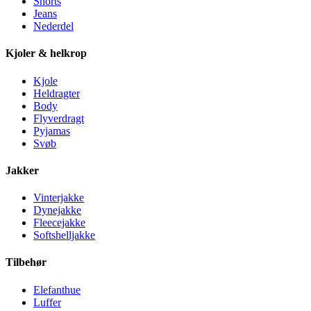
Shorts
Jeans
Nederdel
Kjoler & helkrop
Kjole
Heldragter
Body
Flyverdragt
Pyjamas
Svøb
Jakker
Vinterjakke
Dynejakke
Fleecejakke
Softshelljakke
Tilbehør
Elefanthue
Luffer