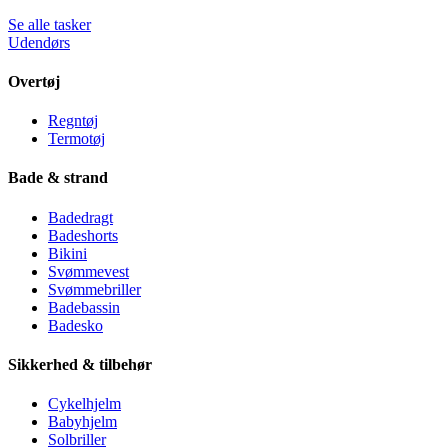
Se alle tasker
Udendørs
Overtøj
Regntøj
Termotøj
Bade & strand
Badedragt
Badeshorts
Bikini
Svømmevest
Svømmebriller
Badebassin
Badesko
Sikkerhed & tilbehør
Cykelhjelm
Babyhjelm
Solbriller