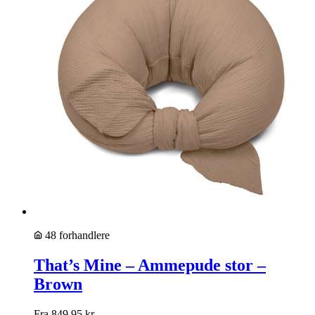
48 forhandlere
That’s Mine – Ammepude stor –
Brown
Fra
849,95
kr.