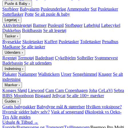
Pusle & Baby
›
Stofbleer
Babyalarm
Pusleunderlag
Ammepuder
Sut
Pusletasker
Sutteflasker
Potte
Se alt pusle & baby
Legetøj
›
Aktivitetslegetøj
Bamser
Puslespil
Stofbøger
Løbehjul
Løbecykel
Dukkehus
Boldbassin
Se alt legetøj
Tasker
›
Rygsække
Skoletasker
Kuffert
Pusletasker
Toilettasker
Penalhus
Madkasse
Se alle tasker
Udendørs
›
Regntøj
Termotøj
Badedragt
Cykelhjelm
Solbriller
Svømmevest
Badebassin
Se alt udendørs
Indretning
›
Plakater
Natlamper
Wallstickers
Uroer
Sengehimmel
Knager
Se alt
indretning
Mærker
›
Konges Sløjd
Liewood
Cam Cam Copenhagen
Joha
CeLaVi
Sebra
BIBS
Moonboon
Bisgaard
Jellycat
Se alle 100+ mærker
Guides
›
Gratis babypakker
Babydyne mål & størrelser
Hvilken voksipose?
Hvornår sidder baby selv?
Vask af sengerand
Økologisk vs Oeko-
Tex
Alle guides
Udsalg & Tilbud →
Forside
/
Barnevogne og Transport
/
Tvillingevogn
/
Beemoo Pro Multi