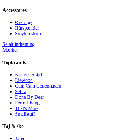
Accessories
Øreringe
Hårspænder
Smykkeskrin
Se alt indretning
Mærker
Topbrands
Konges Sløjd
Liewood
Cam Cam Copenhagen
Sebra
Done By Deer
Ferm Living
That's Mine
Smallstuff
Tøj & sko
Joha