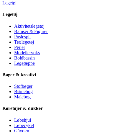
Legetøj
Legetøj
Aktivitetslegetøj
Bamser & Figurer
Puslespil
Trælegetøj
Perler
Modellervoks
Boldbassin
Legetæppe
Bøger & kreativt
Stofbøger
Børnebog
Malebog
Køretøjer & dukker
Løbehjul
Løbecykel
Gåvogn