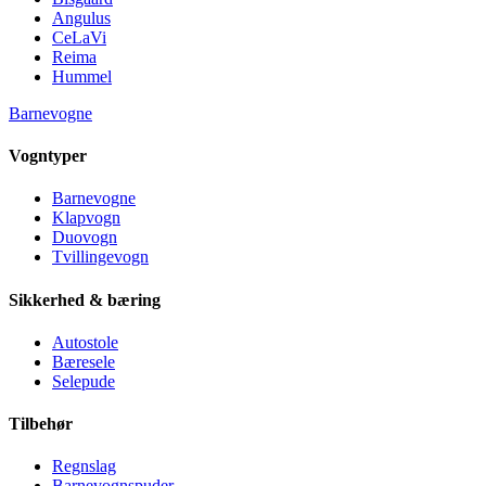
Angulus
CeLaVi
Reima
Hummel
Barnevogne
Vogntyper
Barnevogne
Klapvogn
Duovogn
Tvillingevogn
Sikkerhed & bæring
Autostole
Bæresele
Selepude
Tilbehør
Regnslag
Barnevognspuder