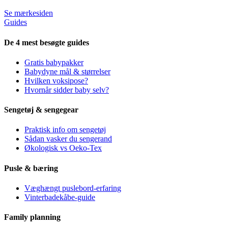
Se mærkesiden
Guides
De 4 mest besøgte guides
Gratis babypakker
Babydyne mål & størrelser
Hvilken voksipose?
Hvornår sidder baby selv?
Sengetøj & sengegear
Praktisk info om sengetøj
Sådan vasker du sengerand
Økologisk vs Oeko-Tex
Pusle & bæring
Væghængt puslebord-erfaring
Vinterbadekåbe-guide
Family planning