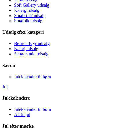
Soft Gallery udsalg
Katvig udsalg
Smallstuff udsalg
Småfolk udsalg
Udsalg efter kategori
Børneudstyr udsalg
Nattøj udsalg
Sengerande udsalg
Sæson
Julekalender til børn
Jul
Julekalendere
Julekalender til børn
Alt til jul
Jul efter mærke