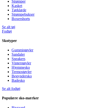
Strømper
Kasket
Tørklæde
Strømpebukser
Boxershorts
Se alt tøj
Fodtøj
Skotyper
Gummistøvler
Sandaler
Sneakers
Vinterstøvler
Hjemmesko
Termostøvler
Begyndersko
Badesko
Se alt fodtøj
Populære sko-mærker
Bisgaard