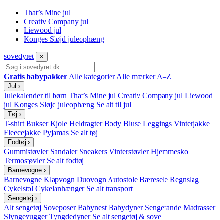
That’s Mine jul
Creativ Company jul
Liewood jul
Konges Sløjd juleophæng
sove
dyret
×
Gratis babypakker
Alle kategorier
Alle mærker A–Z
Jul
›
Julekalender til børn
That’s Mine jul
Creativ Company jul
Liewood
jul
Konges Sløjd juleophæng
Se alt til jul
Tøj
›
T-shirt
Bukser
Kjole
Heldragter
Body
Bluse
Leggings
Vinterjakke
Fleecejakke
Pyjamas
Se alt tøj
Fodtøj
›
Gummistøvler
Sandaler
Sneakers
Vinterstøvler
Hjemmesko
Termostøvler
Se alt fodtøj
Barnevogne
›
Barnevogne
Klapvogn
Duovogn
Autostole
Bæresele
Regnslag
Cykelstol
Cykelanhænger
Se alt transport
Sengetøj
›
Alt sengetøj
Soveposer
Babynest
Babydyner
Sengerande
Madrasser
Slyngevugger
Tyngdedyner
Se alt sengetøj & sove