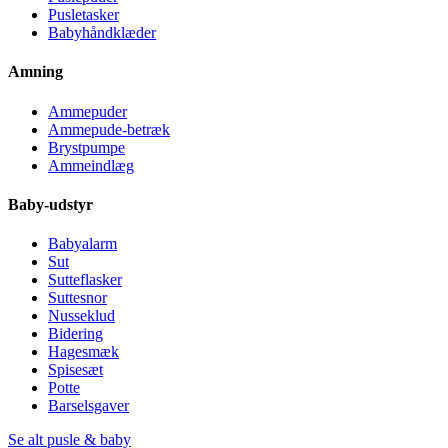
Pusletasker
Babyhåndklæder
Amning
Ammepuder
Ammepude-betræk
Brystpumpe
Ammeindlæg
Baby-udstyr
Babyalarm
Sut
Sutteflasker
Suttesnor
Nusseklud
Bidering
Hagesmæk
Spisesæt
Potte
Barselsgaver
Se alt pusle & baby