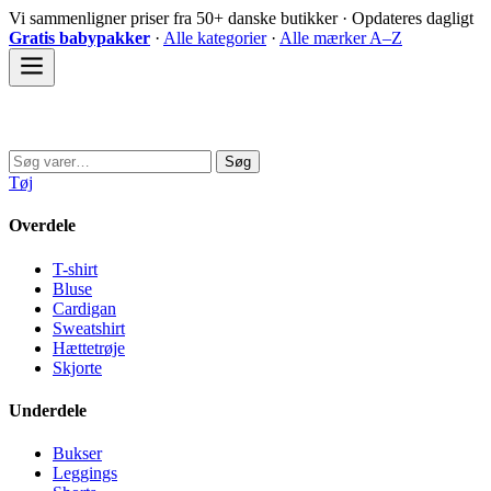
Spring
Vi sammenligner priser fra 50+ danske butikker · Opdateres dagligt
til
Gratis babypakker
·
Alle kategorier
·
Alle mærker A–Z
indhold
Sovedyret
Søg
Søg
efter:
Tøj
Overdele
T-shirt
Bluse
Cardigan
Sweatshirt
Hættetrøje
Skjorte
Underdele
Bukser
Leggings