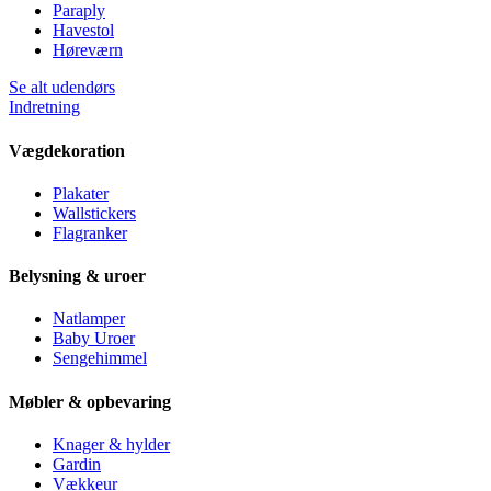
Paraply
Havestol
Høreværn
Se alt udendørs
Indretning
Vægdekoration
Plakater
Wallstickers
Flagranker
Belysning & uroer
Natlamper
Baby Uroer
Sengehimmel
Møbler & opbevaring
Knager & hylder
Gardin
Vækkeur