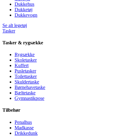
Dukkehus
Dukketøj
Dukkevogn
Se alt legetøj
Tasker
Tasker & rygsække
Rygsække
Skoletasker
Kuffert
Pusletasker
Toilettasker
Skuldertaske
Børnehavetaske
Bæltetaske
Gymnastikpose
Tilbehør
Penalhus
Madkasse
Drikkedunk