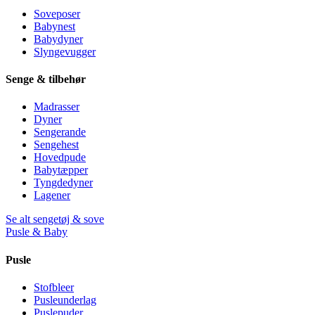
Soveposer
Babynest
Babydyner
Slyngevugger
Senge & tilbehør
Madrasser
Dyner
Sengerande
Sengehest
Hovedpude
Babytæpper
Tyngdedyner
Lagener
Se alt sengetøj & sove
Pusle & Baby
Pusle
Stofbleer
Pusleunderlag
Puslepuder