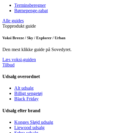
Terminsberegner
Børnepenge-rabat
Alle guides
Topprodukt guide
Voksi Breeze / Sky / Explorer / Urban
Den mest klikke guide på Sovedyret.
Læs voksi-guiden
Tilbud
Udsalg overordnet
Alt udsalg
Billigt sengetøj
Black Friday
Udsalg efter brand
Konges Sløjd udsalg
Liewood udsalg
Sebra udsalg