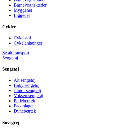
Barnevognskæder
Myggenet
Liggedel
Cykler
Cykelstol
Cykelanhænger
Se alt transport
Sengetøj
Sengetøj
Alt sengetøj
Baby sengetøj
Junior sengetøj
Voksen sengetøj
Pudebetræk
Faconlagen
Dynebetræk
Sovegrej