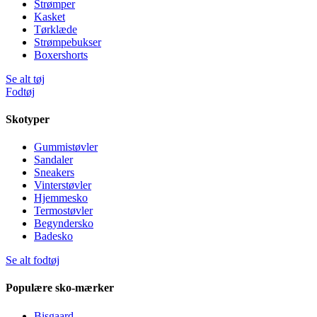
Strømper
Kasket
Tørklæde
Strømpebukser
Boxershorts
Se alt tøj
Fodtøj
Skotyper
Gummistøvler
Sandaler
Sneakers
Vinterstøvler
Hjemmesko
Termostøvler
Begyndersko
Badesko
Se alt fodtøj
Populære sko-mærker
Bisgaard