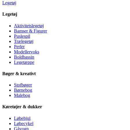
Legetøj
Legetøj
Aktivitetslegetøj
Bamser & Figurer
Puslespil
Trælegetøj
Perler
Modellervoks
Boldbassin
Legetæppe
Bøger & kreativt
Stofbøger
Børnebog
Malebog
Køretøjer & dukker
Løbehjul
Løbecykel
Gåvogn