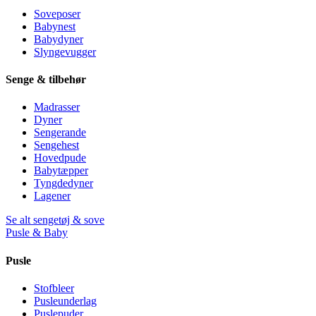
Soveposer
Babynest
Babydyner
Slyngevugger
Senge & tilbehør
Madrasser
Dyner
Sengerande
Sengehest
Hovedpude
Babytæpper
Tyngdedyner
Lagener
Se alt sengetøj & sove
Pusle & Baby
Pusle
Stofbleer
Pusleunderlag
Puslepuder