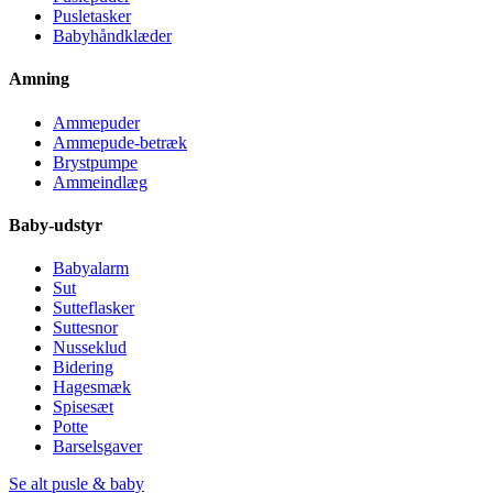
Pusletasker
Babyhåndklæder
Amning
Ammepuder
Ammepude-betræk
Brystpumpe
Ammeindlæg
Baby-udstyr
Babyalarm
Sut
Sutteflasker
Suttesnor
Nusseklud
Bidering
Hagesmæk
Spisesæt
Potte
Barselsgaver
Se alt pusle & baby