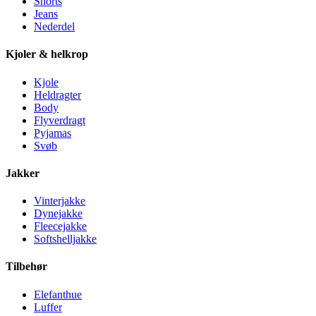
Shorts
Jeans
Nederdel
Kjoler & helkrop
Kjole
Heldragter
Body
Flyverdragt
Pyjamas
Svøb
Jakker
Vinterjakke
Dynejakke
Fleecejakke
Softshelljakke
Tilbehør
Elefanthue
Luffer