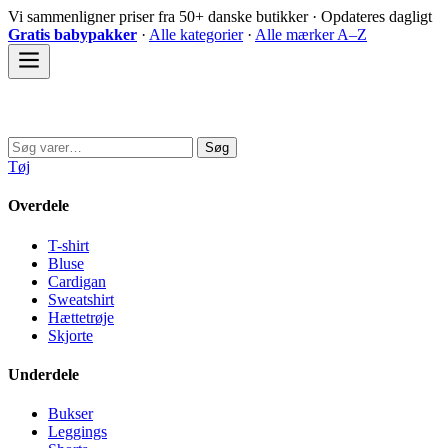
Spring
Vi sammenligner priser fra 50+ danske butikker · Opdateres dagligt
til
Gratis babypakker
·
Alle kategorier
·
Alle mærker A–Z
indhold
Sovedyret
Søg
Søg
efter:
Tøj
Overdele
T-shirt
Bluse
Cardigan
Sweatshirt
Hættetrøje
Skjorte
Underdele
Bukser
Leggings