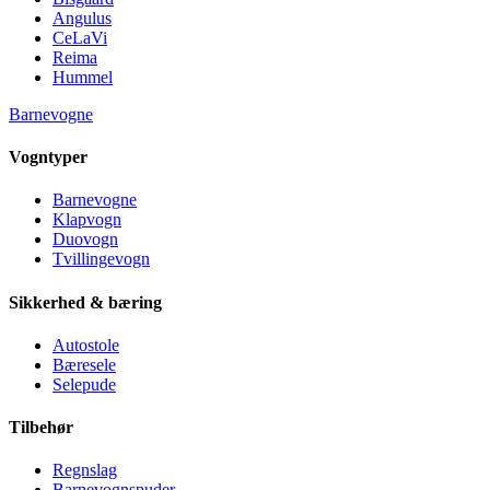
Angulus
CeLaVi
Reima
Hummel
Barnevogne
Vogntyper
Barnevogne
Klapvogn
Duovogn
Tvillingevogn
Sikkerhed & bæring
Autostole
Bæresele
Selepude
Tilbehør
Regnslag
Barnevognspuder