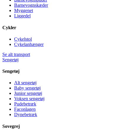
Barnevognskæder
Myggenet
Liggedel
Cykler
Cykelstol
Cykelanhænger
Se alt transport
Sengetøj
Sengetøj
Alt sengetøj
Baby sengetøj
Junior sengetøj
Voksen sengetøj
Pudebetræk
Faconlagen
Dynebetræk
Sovegrej