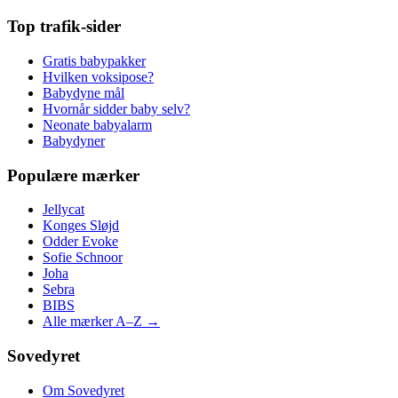
Top trafik-sider
Gratis babypakker
Hvilken voksipose?
Babydyne mål
Hvornår sidder baby selv?
Neonate babyalarm
Babydyner
Populære mærker
Jellycat
Konges Sløjd
Odder Evoke
Sofie Schnoor
Joha
Sebra
BIBS
Alle mærker A–Z →
Sovedyret
Om Sovedyret