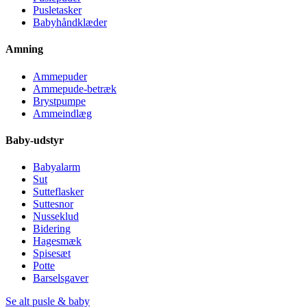
Pusletasker
Babyhåndklæder
Amning
Ammepuder
Ammepude-betræk
Brystpumpe
Ammeindlæg
Baby-udstyr
Babyalarm
Sut
Sutteflasker
Suttesnor
Nusseklud
Bidering
Hagesmæk
Spisesæt
Potte
Barselsgaver
Se alt pusle & baby