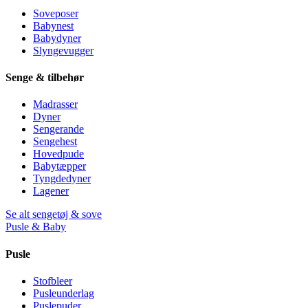
Soveposer
Babynest
Babydyner
Slyngevugger
Senge & tilbehør
Madrasser
Dyner
Sengerande
Sengehest
Hovedpude
Babytæpper
Tyngdedyner
Lagener
Se alt sengetøj & sove
Pusle & Baby
Pusle
Stofbleer
Pusleunderlag
Puslepuder