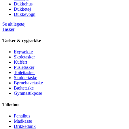
Dukkehus
Dukketøj
Dukkevogn
Se alt legetøj
Tasker
Tasker & rygsække
Rygsække
Skoletasker
Kuffert
Pusletasker
Toilettasker
Skuldertaske
Børnehavetaske
Bæltetaske
Gymnastikpose
Tilbehør
Penalhus
Madkasse
Drikkedunk