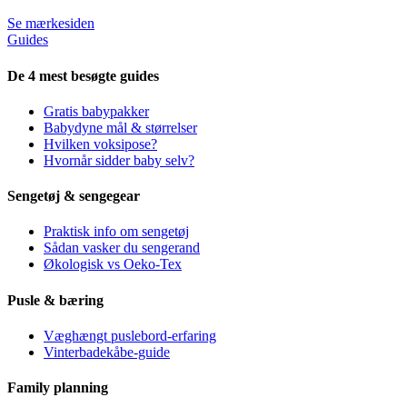
Se mærkesiden
Guides
De 4 mest besøgte guides
Gratis babypakker
Babydyne mål & størrelser
Hvilken voksipose?
Hvornår sidder baby selv?
Sengetøj & sengegear
Praktisk info om sengetøj
Sådan vasker du sengerand
Økologisk vs Oeko-Tex
Pusle & bæring
Væghængt puslebord-erfaring
Vinterbadekåbe-guide
Family planning