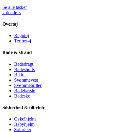
Se alle tasker
Udendørs
Overtøj
Regntøj
Termotøj
Bade & strand
Badedragt
Badeshorts
Bikini
Svømmevest
Svømmebriller
Badebassin
Badesko
Sikkerhed & tilbehør
Cykelhjelm
Babyhjelm
Solbriller