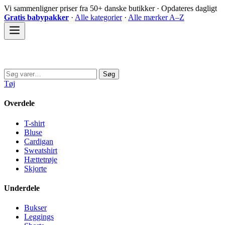
Spring
Vi sammenligner priser fra 50+ danske butikker · Opdateres dagligt
til
Gratis babypakker
·
Alle kategorier
·
Alle mærker A–Z
indhold
Sovedyret
Søg
Søg
efter:
Tøj
Overdele
T-shirt
Bluse
Cardigan
Sweatshirt
Hættetrøje
Skjorte
Underdele
Bukser
Leggings