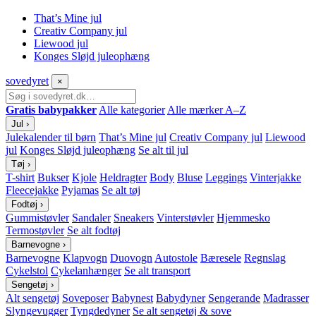
That’s Mine jul
Creativ Company jul
Liewood jul
Konges Sløjd juleophæng
sove
dyret
×
Gratis babypakker
Alle kategorier
Alle mærker A–Z
Jul
›
Julekalender til børn
That’s Mine jul
Creativ Company jul
Liewood
jul
Konges Sløjd juleophæng
Se alt til jul
Tøj
›
T-shirt
Bukser
Kjole
Heldragter
Body
Bluse
Leggings
Vinterjakke
Fleecejakke
Pyjamas
Se alt tøj
Fodtøj
›
Gummistøvler
Sandaler
Sneakers
Vinterstøvler
Hjemmesko
Termostøvler
Se alt fodtøj
Barnevogne
›
Barnevogne
Klapvogn
Duovogn
Autostole
Bæresele
Regnslag
Cykelstol
Cykelanhænger
Se alt transport
Sengetøj
›
Alt sengetøj
Soveposer
Babynest
Babydyner
Sengerande
Madrasser
Slyngevugger
Tyngdedyner
Se alt sengetøj & sove