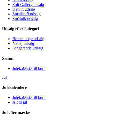
Soft Gallery udsalg
Katvig udsalg
Smallstuff udsalg
Småfolk udsalg
Udsalg efter kategori
Børneudstyr udsalg
Nattøj udsalg
Sengerande udsalg
Sæson
Julekalender til børn
Jul
Julekalendere
Julekalender til børn
Alt til jul
Jul efter mærke