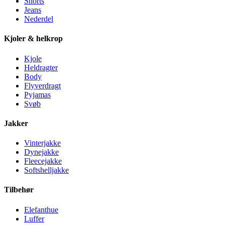
Shorts
Jeans
Nederdel
Kjoler & helkrop
Kjole
Heldragter
Body
Flyverdragt
Pyjamas
Svøb
Jakker
Vinterjakke
Dynejakke
Fleecejakke
Softshelljakke
Tilbehør
Elefanthue
Luffer