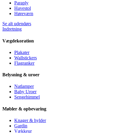
Paraply
Havestol
Høreværn
Se alt udendørs
Indretning
Vægdekoration
Plakater
Wallstickers
Flagranker
Belysning & uroer
Natlamper
Baby Uroer
Sengehimmel
Møbler & opbevaring
Knager & hylder
Gardin
Vækkeur