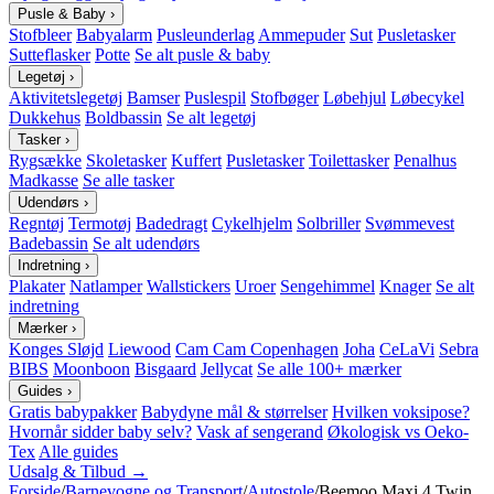
Pusle & Baby
›
Stofbleer
Babyalarm
Pusleunderlag
Ammepuder
Sut
Pusletasker
Sutteflasker
Potte
Se alt pusle & baby
Legetøj
›
Aktivitetslegetøj
Bamser
Puslespil
Stofbøger
Løbehjul
Løbecykel
Dukkehus
Boldbassin
Se alt legetøj
Tasker
›
Rygsække
Skoletasker
Kuffert
Pusletasker
Toilettasker
Penalhus
Madkasse
Se alle tasker
Udendørs
›
Regntøj
Termotøj
Badedragt
Cykelhjelm
Solbriller
Svømmevest
Badebassin
Se alt udendørs
Indretning
›
Plakater
Natlamper
Wallstickers
Uroer
Sengehimmel
Knager
Se alt
indretning
Mærker
›
Konges Sløjd
Liewood
Cam Cam Copenhagen
Joha
CeLaVi
Sebra
BIBS
Moonboon
Bisgaard
Jellycat
Se alle 100+ mærker
Guides
›
Gratis babypakker
Babydyne mål & størrelser
Hvilken voksipose?
Hvornår sidder baby selv?
Vask af sengerand
Økologisk vs Oeko-
Tex
Alle guides
Udsalg & Tilbud →
Forside
/
Barnevogne og Transport
/
Autostole
/
Beemoo Maxi 4 Twin