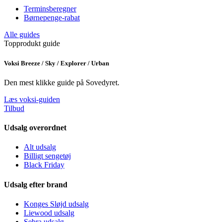
Terminsberegner
Børnepenge-rabat
Alle guides
Topprodukt guide
Voksi Breeze / Sky / Explorer / Urban
Den mest klikke guide på Sovedyret.
Læs voksi-guiden
Tilbud
Udsalg overordnet
Alt udsalg
Billigt sengetøj
Black Friday
Udsalg efter brand
Konges Sløjd udsalg
Liewood udsalg
Sebra udsalg