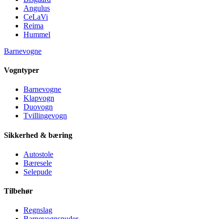
Angulus
CeLaVi
Reima
Hummel
Barnevogne
Vogntyper
Barnevogne
Klapvogn
Duovogn
Tvillingevogn
Sikkerhed & bæring
Autostole
Bæresele
Selepude
Tilbehør
Regnslag
Barnevognspuder