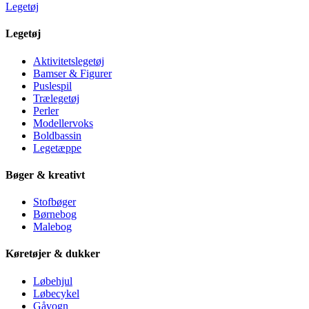
Legetøj
Legetøj
Aktivitetslegetøj
Bamser & Figurer
Puslespil
Trælegetøj
Perler
Modellervoks
Boldbassin
Legetæppe
Bøger & kreativt
Stofbøger
Børnebog
Malebog
Køretøjer & dukker
Løbehjul
Løbecykel
Gåvogn