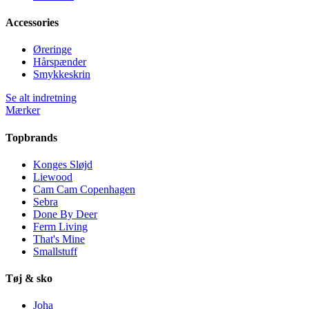
Accessories
Øreringe
Hårspænder
Smykkeskrin
Se alt indretning
Mærker
Topbrands
Konges Sløjd
Liewood
Cam Cam Copenhagen
Sebra
Done By Deer
Ferm Living
That's Mine
Smallstuff
Tøj & sko
Joha