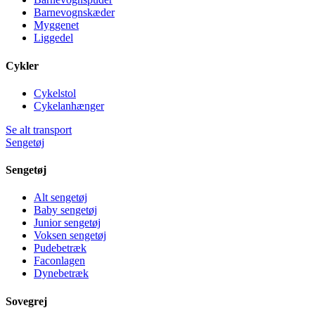
Barnevognskæder
Myggenet
Liggedel
Cykler
Cykelstol
Cykelanhænger
Se alt transport
Sengetøj
Sengetøj
Alt sengetøj
Baby sengetøj
Junior sengetøj
Voksen sengetøj
Pudebetræk
Faconlagen
Dynebetræk
Sovegrej