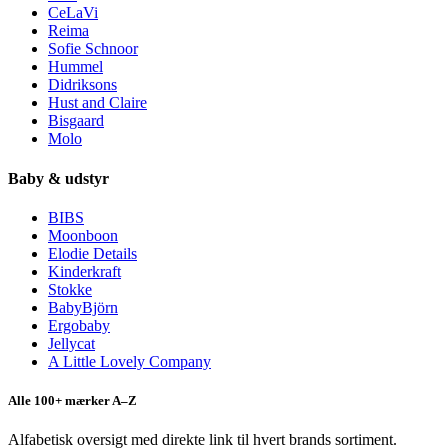
CeLaVi
Reima
Sofie Schnoor
Hummel
Didriksons
Hust and Claire
Bisgaard
Molo
Baby & udstyr
BIBS
Moonboon
Elodie Details
Kinderkraft
Stokke
BabyBjörn
Ergobaby
Jellycat
A Little Lovely Company
Alle 100+ mærker A–Z
Alfabetisk oversigt med direkte link til hvert brands sortiment.