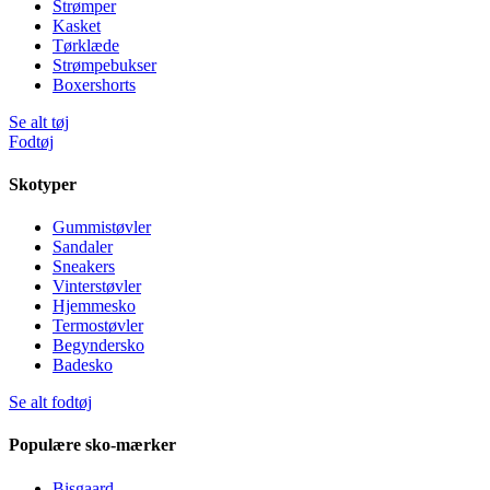
Strømper
Kasket
Tørklæde
Strømpebukser
Boxershorts
Se alt tøj
Fodtøj
Skotyper
Gummistøvler
Sandaler
Sneakers
Vinterstøvler
Hjemmesko
Termostøvler
Begyndersko
Badesko
Se alt fodtøj
Populære sko-mærker
Bisgaard