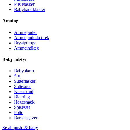
Pusletasker
Babyhåndklæder
Amning
Ammepuder
Ammepude-betræk
Brystpumpe
Ammeindlæg
Baby-udstyr
Babyalarm
Sut
Sutteflasker
Suttesnor
Nusseklud
Bidering
Hagesmæk
Spisesæt
Potte
Barselsgaver
Se alt pusle & baby