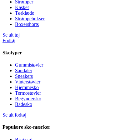
Strømper
Kasket
Tørklæde
Strømpebukser
Boxershorts
Se alt tøj
Fodtøj
Skotyper
Gummistøvler
Sandaler
Sneakers
Vinterstøvler
Hjemmesko
Termostøvler
Begyndersko
Badesko
Se alt fodtøj
Populære sko-mærker
Bisgaard