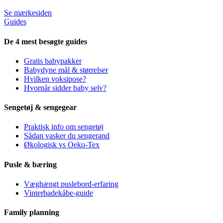
Se mærkesiden
Guides
De 4 mest besøgte guides
Gratis babypakker
Babydyne mål & størrelser
Hvilken voksipose?
Hvornår sidder baby selv?
Sengetøj & sengegear
Praktisk info om sengetøj
Sådan vasker du sengerand
Økologisk vs Oeko-Tex
Pusle & bæring
Væghængt puslebord-erfaring
Vinterbadekåbe-guide
Family planning