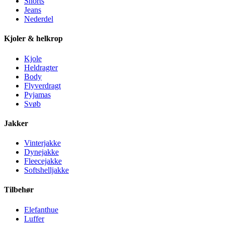
Shorts
Jeans
Nederdel
Kjoler & helkrop
Kjole
Heldragter
Body
Flyverdragt
Pyjamas
Svøb
Jakker
Vinterjakke
Dynejakke
Fleecejakke
Softshelljakke
Tilbehør
Elefanthue
Luffer