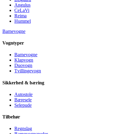
Angulus
CeLaVi
Reima
Hummel
Barnevogne
Vogntyper
Barnevogne
Klapvogn
Duovogn
Tvillingevogn
Sikkerhed & bæring
Autostole
Bæresele
Selepude
Tilbehør
Regnslag
Barnevognspuder