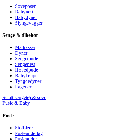
Soveposer
Babynest
Babydyner
Slyngevugger
Senge & tilbehør
Madrasser
Dyner
Sengerande
Sengehest
Hovedpude
Babytæpper
Tyngdedyner
Lagener
Se alt sengetøj & sove
Pusle & Baby
Pusle
Stofbleer
Pusleunderlag
Puslepuder