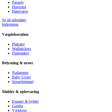
Paraply
Havestol
Høreværn
Se alt udendørs
Indretning
Vægdekoration
Plakater
Wallstickers
Flagranker
Belysning & uroer
Natlamper
Baby Uroer
Sengehimmel
Møbler & opbevaring
Knager & hylder
Gardin
Vækkeur