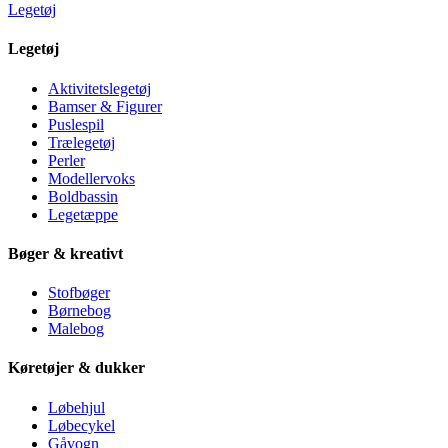
Legetøj
Legetøj
Aktivitetslegetøj
Bamser & Figurer
Puslespil
Trælegetøj
Perler
Modellervoks
Boldbassin
Legetæppe
Bøger & kreativt
Stofbøger
Børnebog
Malebog
Køretøjer & dukker
Løbehjul
Løbecykel
Gåvogn