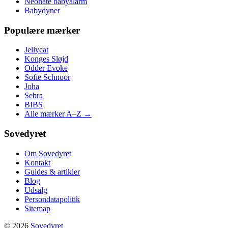
Neonate babyalarm
Babydyner
Populære mærker
Jellycat
Konges Sløjd
Odder Evoke
Sofie Schnoor
Joha
Sebra
BIBS
Alle mærker A–Z →
Sovedyret
Om Sovedyret
Kontakt
Guides & artikler
Blog
Udsalg
Persondatapolitik
Sitemap
© 2026
Sovedyret