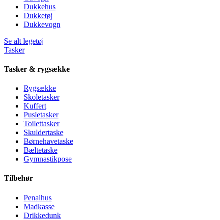
Dukkehus
Dukketøj
Dukkevogn
Se alt legetøj
Tasker
Tasker & rygsække
Rygsække
Skoletasker
Kuffert
Pusletasker
Toilettasker
Skuldertaske
Børnehavetaske
Bæltetaske
Gymnastikpose
Tilbehør
Penalhus
Madkasse
Drikkedunk