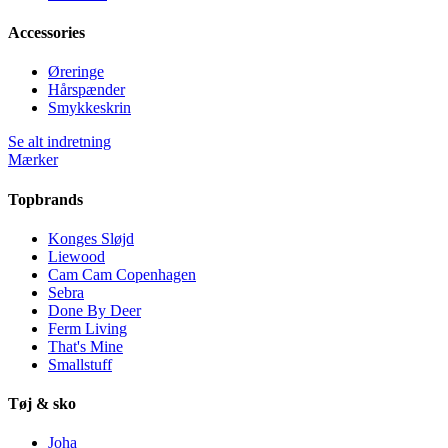
Accessories
Øreringe
Hårspænder
Smykkeskrin
Se alt indretning
Mærker
Topbrands
Konges Sløjd
Liewood
Cam Cam Copenhagen
Sebra
Done By Deer
Ferm Living
That's Mine
Smallstuff
Tøj & sko
Joha