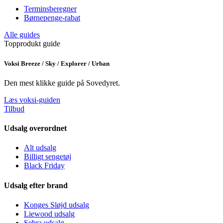
Terminsberegner
Børnepenge-rabat
Alle guides
Topprodukt guide
Voksi Breeze / Sky / Explorer / Urban
Den mest klikke guide på Sovedyret.
Læs voksi-guiden
Tilbud
Udsalg overordnet
Alt udsalg
Billigt sengetøj
Black Friday
Udsalg efter brand
Konges Sløjd udsalg
Liewood udsalg
Sebra udsalg