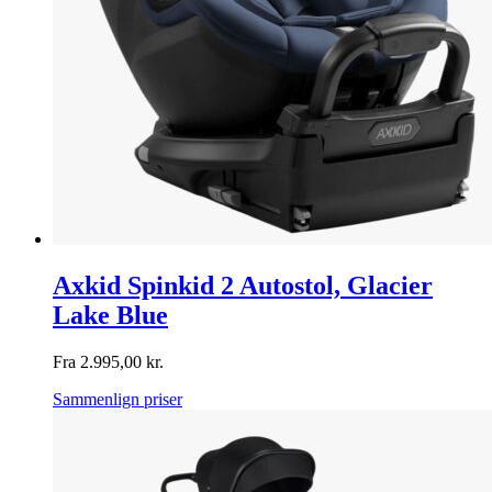
Axkid Spinkid 2 Autostol, Glacier
Lake Blue
Fra
2.995,00
kr.
Sammenlign priser