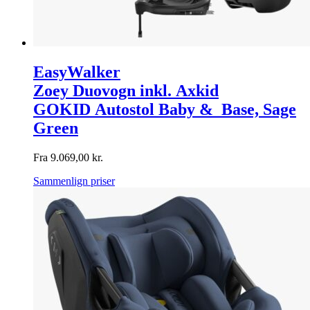
EasyWalker
Zoey Duovogn inkl. Axkid
GOKID Autostol Baby & Base, Sage
Green
Fra
9.069,00
kr.
Sammenlign priser