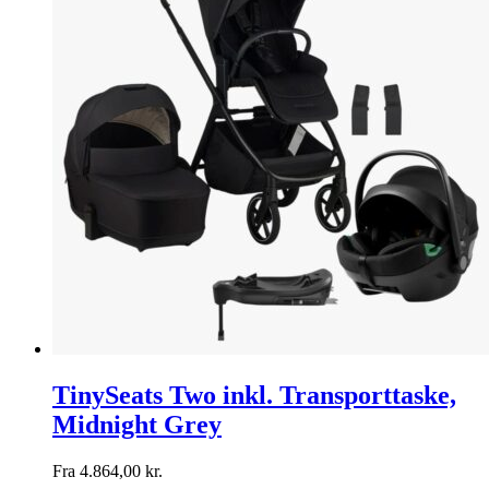
TinySeats Two inkl. Transporttaske,
Midnight Grey
Fra
4.864,00
kr.