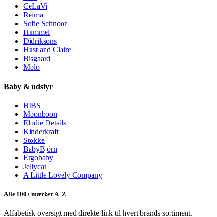
CeLaVi
Reima
Sofie Schnoor
Hummel
Didriksons
Hust and Claire
Bisgaard
Molo
Baby & udstyr
BIBS
Moonboon
Elodie Details
Kinderkraft
Stokke
BabyBjörn
Ergobaby
Jellycat
A Little Lovely Company
Alle 100+ mærker A–Z
Alfabetisk oversigt med direkte link til hvert brands sortiment.