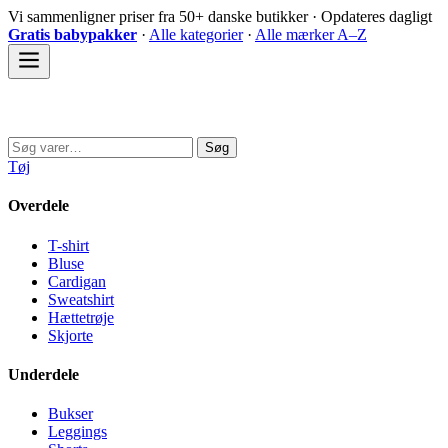
Spring
Vi sammenligner priser fra 50+ danske butikker · Opdateres dagligt
til
Gratis babypakker
·
Alle kategorier
·
Alle mærker A–Z
indhold
Sovedyret
Søg
Søg
efter:
Tøj
Overdele
T-shirt
Bluse
Cardigan
Sweatshirt
Hættetrøje
Skjorte
Underdele
Bukser
Leggings