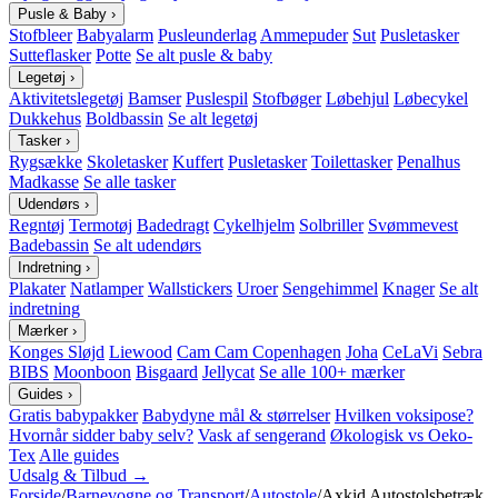
Pusle & Baby
›
Stofbleer
Babyalarm
Pusleunderlag
Ammepuder
Sut
Pusletasker
Sutteflasker
Potte
Se alt pusle & baby
Legetøj
›
Aktivitetslegetøj
Bamser
Puslespil
Stofbøger
Løbehjul
Løbecykel
Dukkehus
Boldbassin
Se alt legetøj
Tasker
›
Rygsække
Skoletasker
Kuffert
Pusletasker
Toilettasker
Penalhus
Madkasse
Se alle tasker
Udendørs
›
Regntøj
Termotøj
Badedragt
Cykelhjelm
Solbriller
Svømmevest
Badebassin
Se alt udendørs
Indretning
›
Plakater
Natlamper
Wallstickers
Uroer
Sengehimmel
Knager
Se alt
indretning
Mærker
›
Konges Sløjd
Liewood
Cam Cam Copenhagen
Joha
CeLaVi
Sebra
BIBS
Moonboon
Bisgaard
Jellycat
Se alle 100+ mærker
Guides
›
Gratis babypakker
Babydyne mål & størrelser
Hvilken voksipose?
Hvornår sidder baby selv?
Vask af sengerand
Økologisk vs Oeko-
Tex
Alle guides
Udsalg & Tilbud →
Forside
/
Barnevogne og Transport
/
Autostole
/
Axkid Autostolsbetræk