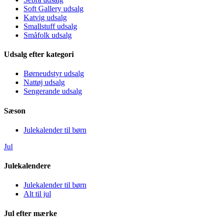
Soft Gallery udsalg
Katvig udsalg
Smallstuff udsalg
Småfolk udsalg
Udsalg efter kategori
Børneudstyr udsalg
Nattøj udsalg
Sengerande udsalg
Sæson
Julekalender til børn
Jul
Julekalendere
Julekalender til børn
Alt til jul
Jul efter mærke