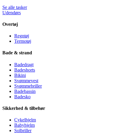
Se alle tasker
Udendørs
Overtøj
Regntøj
Termotøj
Bade & strand
Badedragt
Badeshorts
Bikini
Svømmevest
Svømmebriller
Badebassin
Badesko
Sikkerhed & tilbehør
Cykelhjelm
Babyhjelm
Solbriller