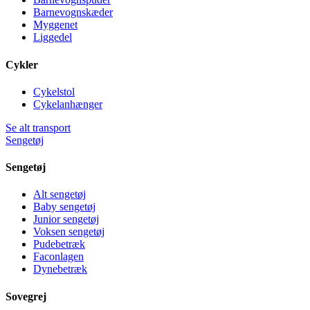
Barnevognskæder
Myggenet
Liggedel
Cykler
Cykelstol
Cykelanhænger
Se alt transport
Sengetøj
Sengetøj
Alt sengetøj
Baby sengetøj
Junior sengetøj
Voksen sengetøj
Pudebetræk
Faconlagen
Dynebetræk
Sovegrej