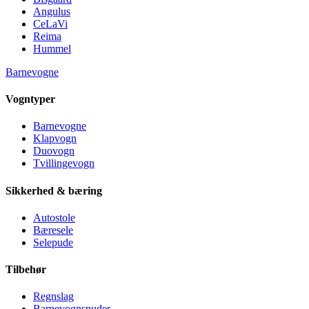
Angulus
CeLaVi
Reima
Hummel
Barnevogne
Vogntyper
Barnevogne
Klapvogn
Duovogn
Tvillingevogn
Sikkerhed & bæring
Autostole
Bæresele
Selepude
Tilbehør
Regnslag
Barnevognspuder