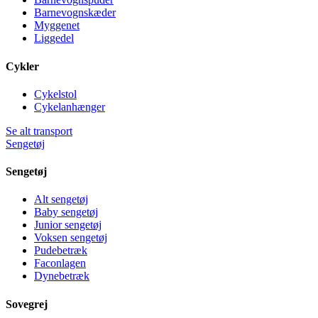
Barnevognskæder
Myggenet
Liggedel
Cykler
Cykelstol
Cykelanhænger
Se alt transport
Sengetøj
Sengetøj
Alt sengetøj
Baby sengetøj
Junior sengetøj
Voksen sengetøj
Pudebetræk
Faconlagen
Dynebetræk
Sovegrej