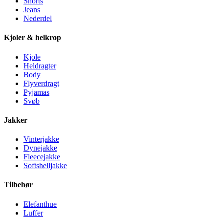
Shorts
Jeans
Nederdel
Kjoler & helkrop
Kjole
Heldragter
Body
Flyverdragt
Pyjamas
Svøb
Jakker
Vinterjakke
Dynejakke
Fleecejakke
Softshelljakke
Tilbehør
Elefanthue
Luffer