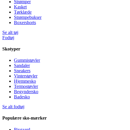
Strømper
Kasket
Tørklæde
Strømpebukser
Boxershorts
Se alt tøj
Fodtøj
Skotyper
Gummistøvler
Sandaler
Sneakers
Vinterstøvler
Hjemmesko
Termostøvler
Begyndersko
Badesko
Se alt fodtøj
Populære sko-mærker
Bisgaard