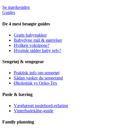
Se mærkesiden
Guides
De 4 mest besøgte guides
Gratis babypakker
Babydyne mål & størrelser
Hvilken voksipose?
Hvornår sidder baby selv?
Sengetøj & sengegear
Praktisk info om sengetøj
Sådan vasker du sengerand
Økologisk vs Oeko-Tex
Pusle & bæring
Væghængt puslebord-erfaring
Vinterbadekåbe-guide
Family planning