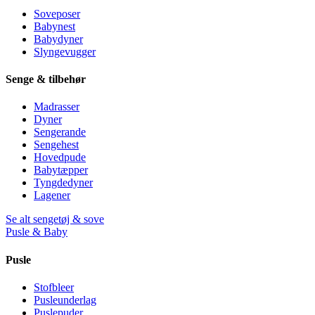
Soveposer
Babynest
Babydyner
Slyngevugger
Senge & tilbehør
Madrasser
Dyner
Sengerande
Sengehest
Hovedpude
Babytæpper
Tyngdedyner
Lagener
Se alt sengetøj & sove
Pusle & Baby
Pusle
Stofbleer
Pusleunderlag
Puslepuder