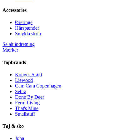
Accessories
Øreringe
Hårspænder
Smykkeskrin
Se alt indretning
Mærker
Topbrands
Konges Sløjd
Liewood
Cam Cam Copenhagen
Sebra
Done By Deer
Ferm Living
That's Mine
Smallstuff
Tøj & sko
Joha