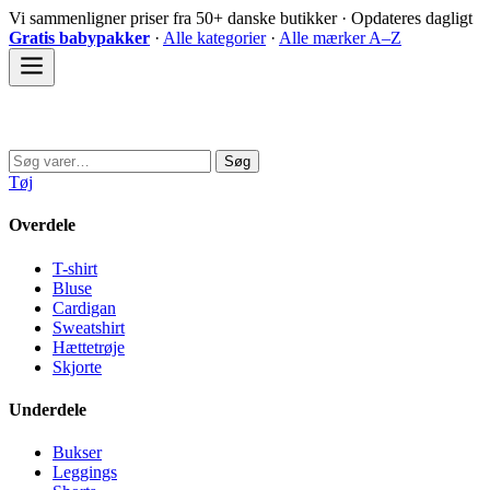
Spring
Vi sammenligner priser fra 50+ danske butikker · Opdateres dagligt
til
Gratis babypakker
·
Alle kategorier
·
Alle mærker A–Z
indhold
Sovedyret
Søg
Søg
efter:
Tøj
Overdele
T-shirt
Bluse
Cardigan
Sweatshirt
Hættetrøje
Skjorte
Underdele
Bukser
Leggings