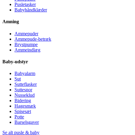
Pusletasker
Babyhåndklæder
Amning
Ammepuder
Ammepude-betræk
Brystpumpe
Ammeindlæg
Baby-udstyr
Babyalarm
Sut
Sutteflasker
Suttesnor
Nusseklud
Bidering
Hagesmæk
Spisesæt
Potte
Barselsgaver
Se alt pusle & baby