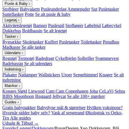
Pusle & Baby
›
Stofbleer
Babyalarm
Pusleunderlag
Ammepuder
Sut
Pusletasker
Sutteflasker
Potte
Se alt pusle & baby
Legetøj
›
Aktivitetslegetøj
Bamser
Puslespil
Stofbøger
Løbehjul
Løbecykel
Dukkehus
Boldbassin
Se alt legetøj
Tasker
›
Rygsække
Skoletasker
Kuffert
Pusletasker
Toilettasker
Penalhus
Madkasse
Se alle tasker
Udendørs
›
Regntøj
Termotøj
Badedragt
Cykelhjelm
Solbriller
Svømmevest
Badebassin
Se alt udendørs
Indretning
›
Plakater
Natlamper
Wallstickers
Uroer
Sengehimmel
Knager
Se alt
indretning
Mærker
›
Konges Sløjd
Liewood
Cam Cam Copenhagen
Joha
CeLaVi
Sebra
BIBS
Moonboon
Bisgaard
Jellycat
Se alle 100+ mærker
Guides
›
Gratis babypakker
Babydyne mål & størrelser
Hvilken voksipose?
Hvornår sidder baby selv?
Vask af sengerand
Økologisk vs Oeko-
Tex
Alle guides
Udsalg & Tilbud →
Forside
/
Legetøj
/
Dukkevogn
/
BayerDesign Xeo Dukkevogn, Blå