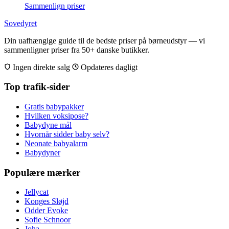
Sammenlign priser
Sovedyret
Din uafhængige guide til de bedste priser på børneudstyr — vi
sammenligner priser fra 50+ danske butikker.
Ingen direkte salg
Opdateres dagligt
Top trafik-sider
Gratis babypakker
Hvilken voksipose?
Babydyne mål
Hvornår sidder baby selv?
Neonate babyalarm
Babydyner
Populære mærker
Jellycat
Konges Sløjd
Odder Evoke
Sofie Schnoor
Joha