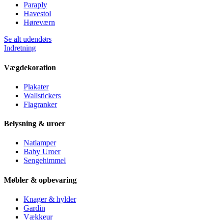
Paraply
Havestol
Høreværn
Se alt udendørs
Indretning
Vægdekoration
Plakater
Wallstickers
Flagranker
Belysning & uroer
Natlamper
Baby Uroer
Sengehimmel
Møbler & opbevaring
Knager & hylder
Gardin
Vækkeur