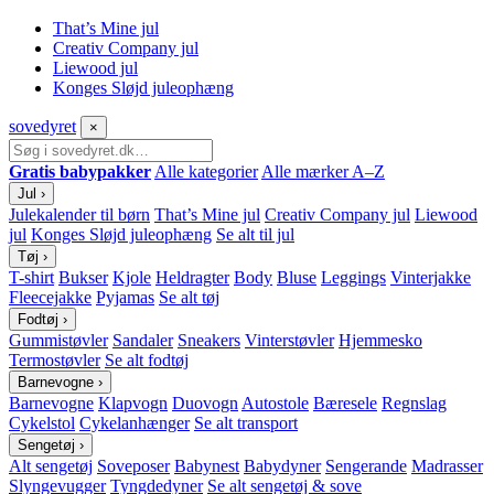
That’s Mine jul
Creativ Company jul
Liewood jul
Konges Sløjd juleophæng
sove
dyret
×
Gratis babypakker
Alle kategorier
Alle mærker A–Z
Jul
›
Julekalender til børn
That’s Mine jul
Creativ Company jul
Liewood
jul
Konges Sløjd juleophæng
Se alt til jul
Tøj
›
T-shirt
Bukser
Kjole
Heldragter
Body
Bluse
Leggings
Vinterjakke
Fleecejakke
Pyjamas
Se alt tøj
Fodtøj
›
Gummistøvler
Sandaler
Sneakers
Vinterstøvler
Hjemmesko
Termostøvler
Se alt fodtøj
Barnevogne
›
Barnevogne
Klapvogn
Duovogn
Autostole
Bæresele
Regnslag
Cykelstol
Cykelanhænger
Se alt transport
Sengetøj
›
Alt sengetøj
Soveposer
Babynest
Babydyner
Sengerande
Madrasser
Slyngevugger
Tyngdedyner
Se alt sengetøj & sove