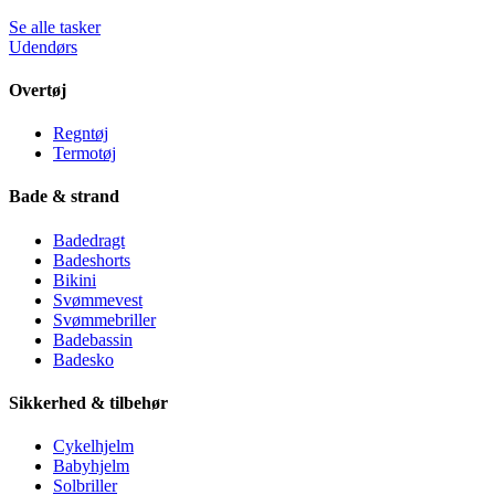
Se alle tasker
Udendørs
Overtøj
Regntøj
Termotøj
Bade & strand
Badedragt
Badeshorts
Bikini
Svømmevest
Svømmebriller
Badebassin
Badesko
Sikkerhed & tilbehør
Cykelhjelm
Babyhjelm
Solbriller