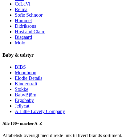
CeLaVi
Reima
Sofie Schnoor
Hummel
Didriksons
Hust and Claire
Bisgaard
Molo
Baby & udstyr
BIBS
Moonboon
Elodie Details
Kinderkraft
Stokke
BabyBjörn
Ergobaby
Jellycat
A Little Lovely Company
Alle 100+ mærker A–Z
Alfabetisk oversigt med direkte link til hvert brands sortiment.