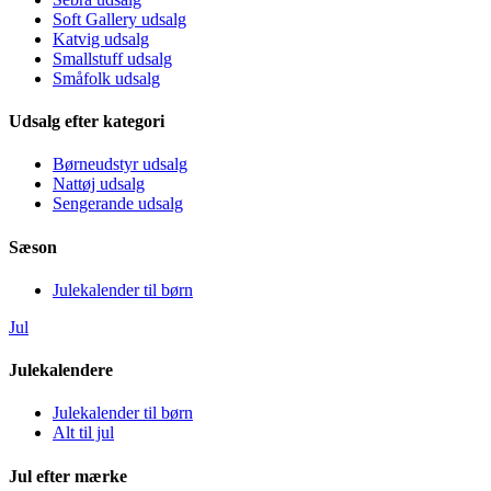
Soft Gallery udsalg
Katvig udsalg
Smallstuff udsalg
Småfolk udsalg
Udsalg efter kategori
Børneudstyr udsalg
Nattøj udsalg
Sengerande udsalg
Sæson
Julekalender til børn
Jul
Julekalendere
Julekalender til børn
Alt til jul
Jul efter mærke