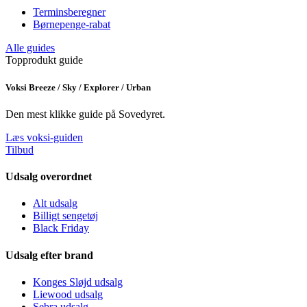
Terminsberegner
Børnepenge-rabat
Alle guides
Topprodukt guide
Voksi Breeze / Sky / Explorer / Urban
Den mest klikke guide på Sovedyret.
Læs voksi-guiden
Tilbud
Udsalg overordnet
Alt udsalg
Billigt sengetøj
Black Friday
Udsalg efter brand
Konges Sløjd udsalg
Liewood udsalg
Sebra udsalg