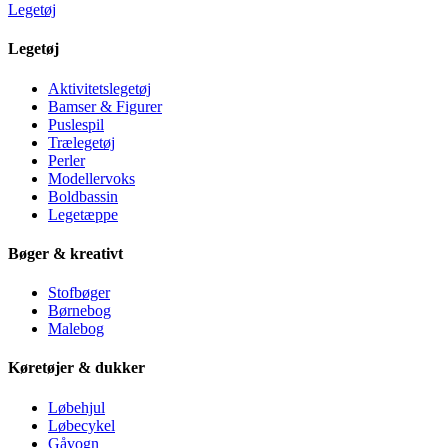
Legetøj
Legetøj
Aktivitetslegetøj
Bamser & Figurer
Puslespil
Trælegetøj
Perler
Modellervoks
Boldbassin
Legetæppe
Bøger & kreativt
Stofbøger
Børnebog
Malebog
Køretøjer & dukker
Løbehjul
Løbecykel
Gåvogn