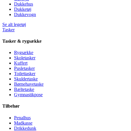
Dukkehus
Dukketøj
Dukkevogn
Se alt legetøj
Tasker
Tasker & rygsække
Rygsække
Skoletasker
Kuffert
Pusletasker
Toilettasker
Skuldertaske
Børnehavetaske
Bæltetaske
Gymnastikpose
Tilbehør
Penalhus
Madkasse
Drikkedunk