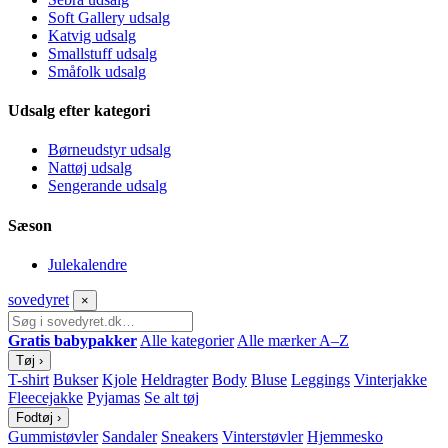
Soft Gallery udsalg
Katvig udsalg
Smallstuff udsalg
Småfolk udsalg
Udsalg efter kategori
Børneudstyr udsalg
Nattøj udsalg
Sengerande udsalg
Sæson
Julekalendre
sove
dyret
×
Gratis babypakker
Alle kategorier
Alle mærker A–Z
Tøj
›
T-shirt
Bukser
Kjole
Heldragter
Body
Bluse
Leggings
Vinterjakke
Fleecejakke
Pyjamas
Se alt tøj
Fodtøj
›
Gummistøvler
Sandaler
Sneakers
Vinterstøvler
Hjemmesko