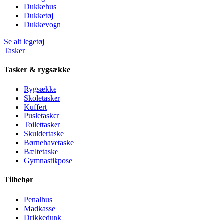
Dukkehus
Dukketøj
Dukkevogn
Se alt legetøj
Tasker
Tasker & rygsække
Rygsække
Skoletasker
Kuffert
Pusletasker
Toilettasker
Skuldertaske
Børnehavetaske
Bæltetaske
Gymnastikpose
Tilbehør
Penalhus
Madkasse
Drikkedunk