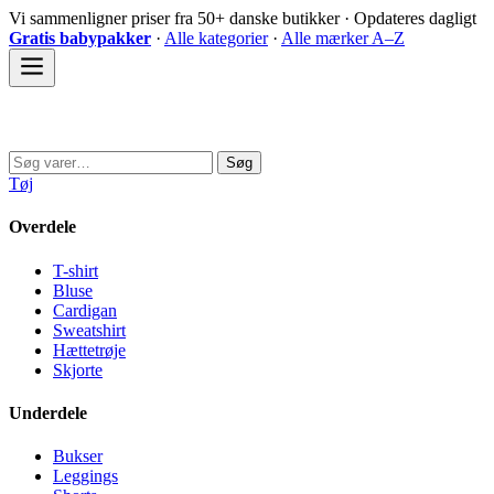
Spring
Vi sammenligner priser fra 50+ danske butikker · Opdateres dagligt
til
Gratis babypakker
·
Alle kategorier
·
Alle mærker A–Z
indhold
Sovedyret
Søg
Søg
efter:
Tøj
Overdele
T-shirt
Bluse
Cardigan
Sweatshirt
Hættetrøje
Skjorte
Underdele
Bukser
Leggings