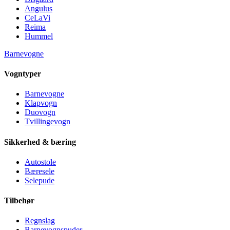
Angulus
CeLaVi
Reima
Hummel
Barnevogne
Vogntyper
Barnevogne
Klapvogn
Duovogn
Tvillingevogn
Sikkerhed & bæring
Autostole
Bæresele
Selepude
Tilbehør
Regnslag
Barnevognspuder