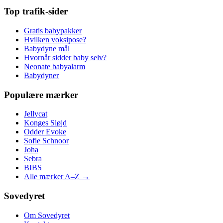
Top trafik-sider
Gratis babypakker
Hvilken voksipose?
Babydyne mål
Hvornår sidder baby selv?
Neonate babyalarm
Babydyner
Populære mærker
Jellycat
Konges Sløjd
Odder Evoke
Sofie Schnoor
Joha
Sebra
BIBS
Alle mærker A–Z →
Sovedyret
Om Sovedyret