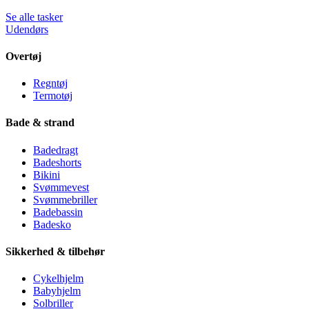
Se alle tasker
Udendørs
Overtøj
Regntøj
Termotøj
Bade & strand
Badedragt
Badeshorts
Bikini
Svømmevest
Svømmebriller
Badebassin
Badesko
Sikkerhed & tilbehør
Cykelhjelm
Babyhjelm
Solbriller