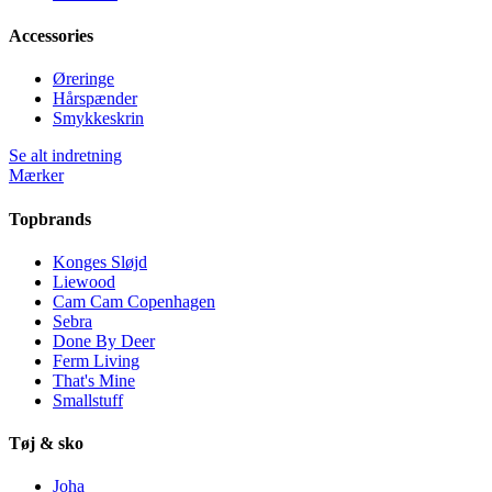
Accessories
Øreringe
Hårspænder
Smykkeskrin
Se alt indretning
Mærker
Topbrands
Konges Sløjd
Liewood
Cam Cam Copenhagen
Sebra
Done By Deer
Ferm Living
That's Mine
Smallstuff
Tøj & sko
Joha