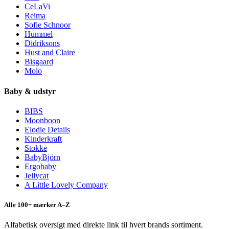
CeLaVi
Reima
Sofie Schnoor
Hummel
Didriksons
Hust and Claire
Bisgaard
Molo
Baby & udstyr
BIBS
Moonboon
Elodie Details
Kinderkraft
Stokke
BabyBjörn
Ergobaby
Jellycat
A Little Lovely Company
Alle 100+ mærker A–Z
Alfabetisk oversigt med direkte link til hvert brands sortiment.