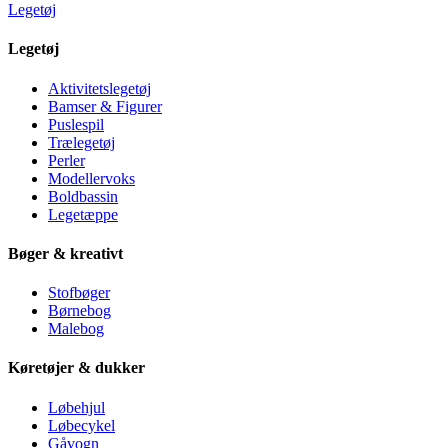
Legetøj
Legetøj
Aktivitetslegetøj
Bamser & Figurer
Puslespil
Trælegetøj
Perler
Modellervoks
Boldbassin
Legetæppe
Bøger & kreativt
Stofbøger
Børnebog
Malebog
Køretøjer & dukker
Løbehjul
Løbecykel
Gåvogn