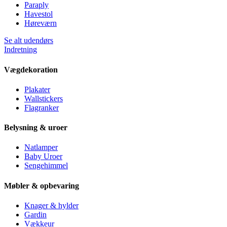
Paraply
Havestol
Høreværn
Se alt udendørs
Indretning
Vægdekoration
Plakater
Wallstickers
Flagranker
Belysning & uroer
Natlamper
Baby Uroer
Sengehimmel
Møbler & opbevaring
Knager & hylder
Gardin
Vækkeur