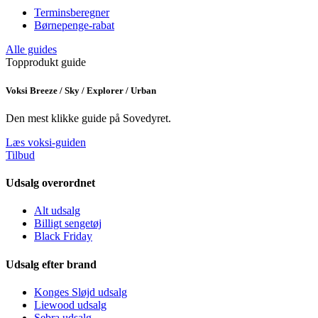
Terminsberegner
Børnepenge-rabat
Alle guides
Topprodukt guide
Voksi Breeze / Sky / Explorer / Urban
Den mest klikke guide på Sovedyret.
Læs voksi-guiden
Tilbud
Udsalg overordnet
Alt udsalg
Billigt sengetøj
Black Friday
Udsalg efter brand
Konges Sløjd udsalg
Liewood udsalg
Sebra udsalg