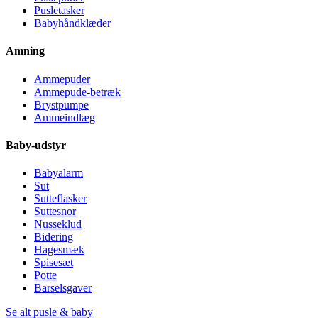
Pusletasker
Babyhåndklæder
Amning
Ammepuder
Ammepude-betræk
Brystpumpe
Ammeindlæg
Baby-udstyr
Babyalarm
Sut
Sutteflasker
Suttesnor
Nusseklud
Bidering
Hagesmæk
Spisesæt
Potte
Barselsgaver
Se alt pusle & baby