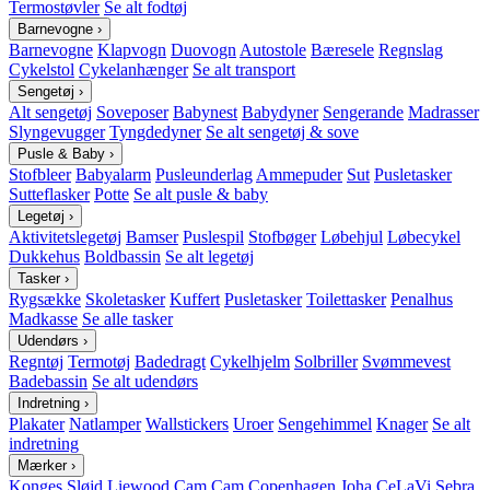
Termostøvler
Se alt fodtøj
Barnevogne
›
Barnevogne
Klapvogn
Duovogn
Autostole
Bæresele
Regnslag
Cykelstol
Cykelanhænger
Se alt transport
Sengetøj
›
Alt sengetøj
Soveposer
Babynest
Babydyner
Sengerande
Madrasser
Slyngevugger
Tyngdedyner
Se alt sengetøj & sove
Pusle & Baby
›
Stofbleer
Babyalarm
Pusleunderlag
Ammepuder
Sut
Pusletasker
Sutteflasker
Potte
Se alt pusle & baby
Legetøj
›
Aktivitetslegetøj
Bamser
Puslespil
Stofbøger
Løbehjul
Løbecykel
Dukkehus
Boldbassin
Se alt legetøj
Tasker
›
Rygsække
Skoletasker
Kuffert
Pusletasker
Toilettasker
Penalhus
Madkasse
Se alle tasker
Udendørs
›
Regntøj
Termotøj
Badedragt
Cykelhjelm
Solbriller
Svømmevest
Badebassin
Se alt udendørs
Indretning
›
Plakater
Natlamper
Wallstickers
Uroer
Sengehimmel
Knager
Se alt
indretning
Mærker
›
Konges Sløjd
Liewood
Cam Cam Copenhagen
Joha
CeLaVi
Sebra