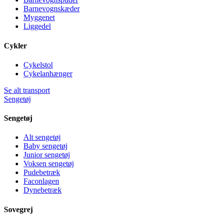
Barnevognskæder
Myggenet
Liggedel
Cykler
Cykelstol
Cykelanhænger
Se alt transport
Sengetøj
Sengetøj
Alt sengetøj
Baby sengetøj
Junior sengetøj
Voksen sengetøj
Pudebetræk
Faconlagen
Dynebetræk
Sovegrej