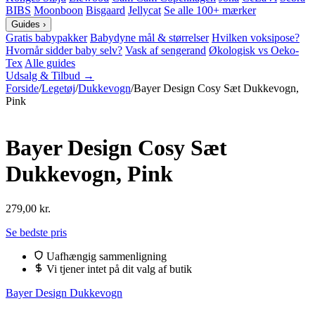
BIBS
Moonboon
Bisgaard
Jellycat
Se alle 100+ mærker
Guides
›
Gratis babypakker
Babydyne mål & størrelser
Hvilken voksipose?
Hvornår sidder baby selv?
Vask af sengerand
Økologisk vs Oeko-
Tex
Alle guides
Udsalg & Tilbud →
Forside
/
Legetøj
/
Dukkevogn
/
Bayer Design Cosy Sæt Dukkevogn,
Pink
Bayer Design Cosy Sæt
Dukkevogn, Pink
279,00
kr.
Se bedste pris
Uafhængig sammenligning
Vi tjener intet på dit valg af butik
Bayer Design Dukkevogn