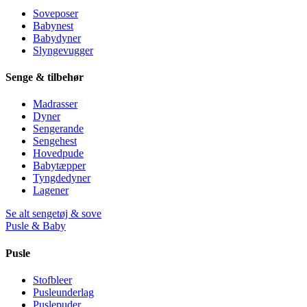
Soveposer
Babynest
Babydyner
Slyngevugger
Senge & tilbehør
Madrasser
Dyner
Sengerande
Sengehest
Hovedpude
Babytæpper
Tyngdedyner
Lagener
Se alt sengetøj & sove
Pusle & Baby
Pusle
Stofbleer
Pusleunderlag
Puslepuder