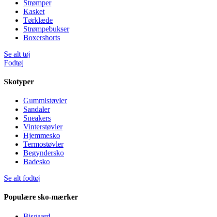
Strømper
Kasket
Tørklæde
Strømpebukser
Boxershorts
Se alt tøj
Fodtøj
Skotyper
Gummistøvler
Sandaler
Sneakers
Vinterstøvler
Hjemmesko
Termostøvler
Begyndersko
Badesko
Se alt fodtøj
Populære sko-mærker
Bisgaard