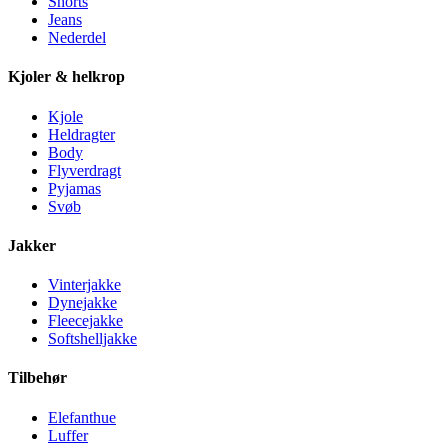
Shorts
Jeans
Nederdel
Kjoler & helkrop
Kjole
Heldragter
Body
Flyverdragt
Pyjamas
Svøb
Jakker
Vinterjakke
Dynejakke
Fleecejakke
Softshelljakke
Tilbehør
Elefanthue
Luffer