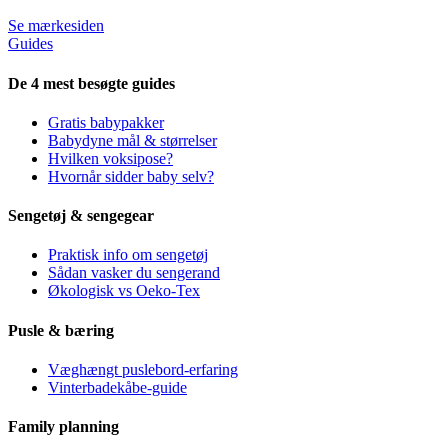
Se mærkesiden
Guides
De 4 mest besøgte guides
Gratis babypakker
Babydyne mål & størrelser
Hvilken voksipose?
Hvornår sidder baby selv?
Sengetøj & sengegear
Praktisk info om sengetøj
Sådan vasker du sengerand
Økologisk vs Oeko-Tex
Pusle & bæring
Væghængt puslebord-erfaring
Vinterbadekåbe-guide
Family planning