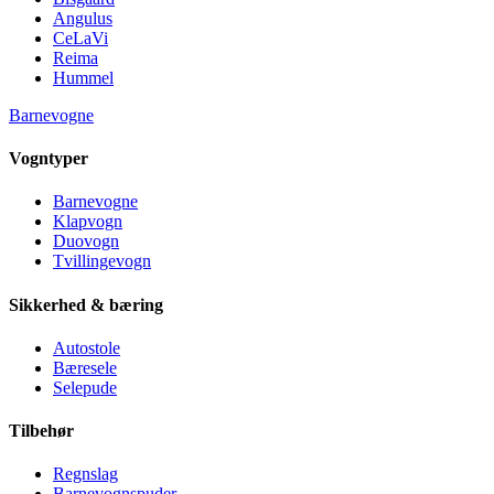
Angulus
CeLaVi
Reima
Hummel
Barnevogne
Vogntyper
Barnevogne
Klapvogn
Duovogn
Tvillingevogn
Sikkerhed & bæring
Autostole
Bæresele
Selepude
Tilbehør
Regnslag
Barnevognspuder