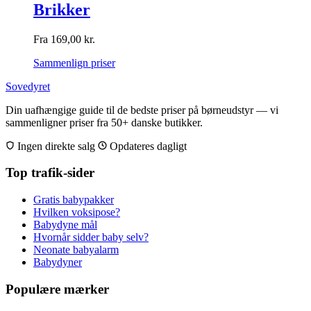
Brikker
Fra
169,00
kr.
Sammenlign priser
Sovedyret
Din uafhængige guide til de bedste priser på børneudstyr — vi
sammenligner priser fra 50+ danske butikker.
Ingen direkte salg
Opdateres dagligt
Top trafik-sider
Gratis babypakker
Hvilken voksipose?
Babydyne mål
Hvornår sidder baby selv?
Neonate babyalarm
Babydyner
Populære mærker