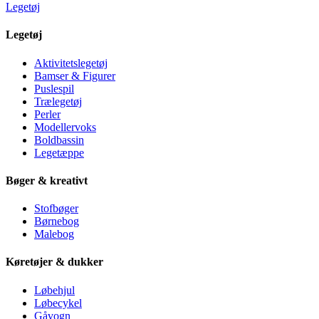
Legetøj
Legetøj
Aktivitetslegetøj
Bamser & Figurer
Puslespil
Trælegetøj
Perler
Modellervoks
Boldbassin
Legetæppe
Bøger & kreativt
Stofbøger
Børnebog
Malebog
Køretøjer & dukker
Løbehjul
Løbecykel
Gåvogn