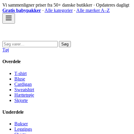
Spring
Vi sammenligner priser fra 50+ danske butikker · Opdateres dagligt
til
Gratis babypakker
·
Alle kategorier
·
Alle mærker A–Z
indhold
Sovedyret
Søg
Søg
efter:
Tøj
Overdele
T-shirt
Bluse
Cardigan
Sweatshirt
Hættetrøje
Skjorte
Underdele
Bukser
Leggings