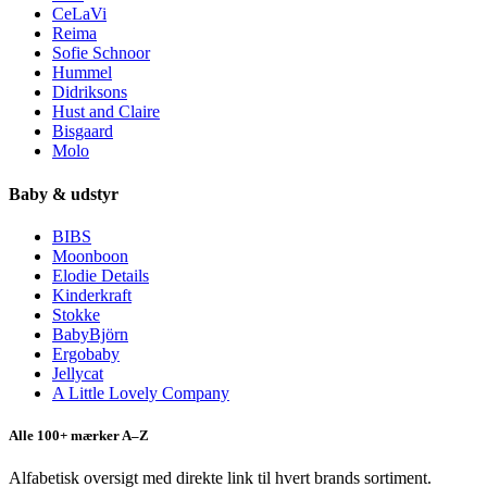
CeLaVi
Reima
Sofie Schnoor
Hummel
Didriksons
Hust and Claire
Bisgaard
Molo
Baby & udstyr
BIBS
Moonboon
Elodie Details
Kinderkraft
Stokke
BabyBjörn
Ergobaby
Jellycat
A Little Lovely Company
Alle 100+ mærker A–Z
Alfabetisk oversigt med direkte link til hvert brands sortiment.