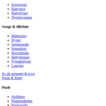
Soveposer
Babynest
Babydyner
Slyngevugger
Senge & tilbehør
Madrasser
Dyner
Sengerande
Sengehest
Hovedpude
Babytæpper
Tyngdedyner
Lagener
Se alt sengetøj & sove
Pusle & Baby
Pusle
Stofbleer
Pusleunderlag
Puslepuder