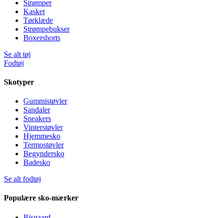
Strømper
Kasket
Tørklæde
Strømpebukser
Boxershorts
Se alt tøj
Fodtøj
Skotyper
Gummistøvler
Sandaler
Sneakers
Vinterstøvler
Hjemmesko
Termostøvler
Begyndersko
Badesko
Se alt fodtøj
Populære sko-mærker
Bisgaard