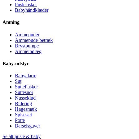
Pusletasker
Babyhåndklæder
Amning
Ammepuder
Ammepude-betræk
Brystpumpe
Ammeindlæg
Baby-udstyr
Babyalarm
Sut
Sutteflasker
Suttesnor
Nusseklud
Bidering
Hagesmæk
Spisesæt
Potte
Barselsgaver
Se alt pusle & baby