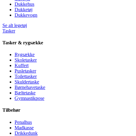
Dukkehus
Dukketøj
Dukkevogn
Se alt legetøj
Tasker
Tasker & rygsække
Rygsække
Skoletasker
Kuffert
Pusletasker
Toilettasker
Skuldertaske
Børnehavetaske
Bæltetaske
Gymnastikpose
Tilbehør
Penalhus
Madkasse
Drikkedunk