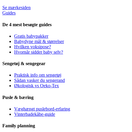
Se mærkesiden
Guides
De 4 mest besøgte guides
Gratis babypakker
Babydyne mål & størrelser
Hvilken voksipose?
Hvornår sidder baby selv?
Sengetøj & sengegear
Praktisk info om sengetøj
Sådan vasker du sengerand
Økologisk vs Oeko-Tex
Pusle & bæring
Væghængt puslebord-erfaring
Vinterbadekåbe-guide
Family planning