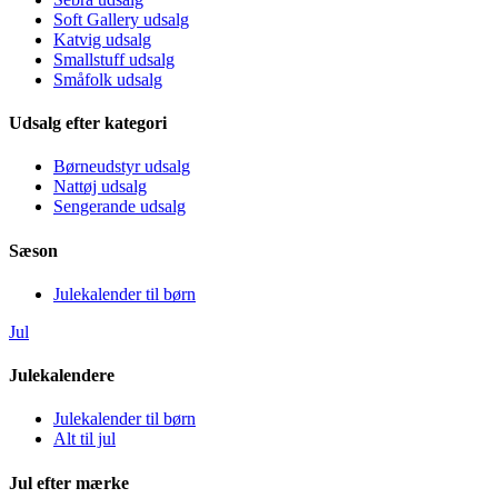
Soft Gallery udsalg
Katvig udsalg
Smallstuff udsalg
Småfolk udsalg
Udsalg efter kategori
Børneudstyr udsalg
Nattøj udsalg
Sengerande udsalg
Sæson
Julekalender til børn
Jul
Julekalendere
Julekalender til børn
Alt til jul
Jul efter mærke