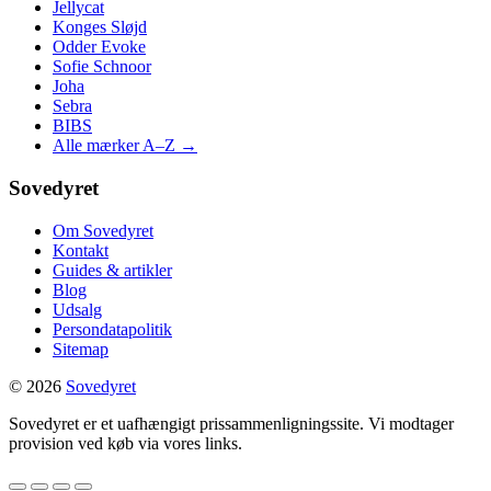
Jellycat
Konges Sløjd
Odder Evoke
Sofie Schnoor
Joha
Sebra
BIBS
Alle mærker A–Z →
Sovedyret
Om Sovedyret
Kontakt
Guides & artikler
Blog
Udsalg
Persondatapolitik
Sitemap
© 2026
Sovedyret
Sovedyret er et uafhængigt prissammenligningssite. Vi modtager
provision ved køb via vores links.