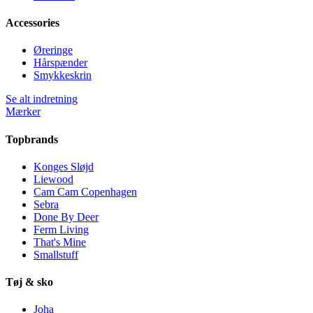
Accessories
Øreringe
Hårspænder
Smykkeskrin
Se alt indretning
Mærker
Topbrands
Konges Sløjd
Liewood
Cam Cam Copenhagen
Sebra
Done By Deer
Ferm Living
That's Mine
Smallstuff
Tøj & sko
Joha