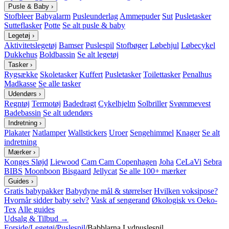
Pusle & Baby
›
Stofbleer
Babyalarm
Pusleunderlag
Ammepuder
Sut
Pusletasker
Sutteflasker
Potte
Se alt pusle & baby
Legetøj
›
Aktivitetslegetøj
Bamser
Puslespil
Stofbøger
Løbehjul
Løbecykel
Dukkehus
Boldbassin
Se alt legetøj
Tasker
›
Rygsække
Skoletasker
Kuffert
Pusletasker
Toilettasker
Penalhus
Madkasse
Se alle tasker
Udendørs
›
Regntøj
Termotøj
Badedragt
Cykelhjelm
Solbriller
Svømmevest
Badebassin
Se alt udendørs
Indretning
›
Plakater
Natlamper
Wallstickers
Uroer
Sengehimmel
Knager
Se alt
indretning
Mærker
›
Konges Sløjd
Liewood
Cam Cam Copenhagen
Joha
CeLaVi
Sebra
BIBS
Moonboon
Bisgaard
Jellycat
Se alle 100+ mærker
Guides
›
Gratis babypakker
Babydyne mål & størrelser
Hvilken voksipose?
Hvornår sidder baby selv?
Vask af sengerand
Økologisk vs Oeko-
Tex
Alle guides
Udsalg & Tilbud →
Forside
/
Legetøj
/
Puslespil
/
Babblarna Lydpuslespil