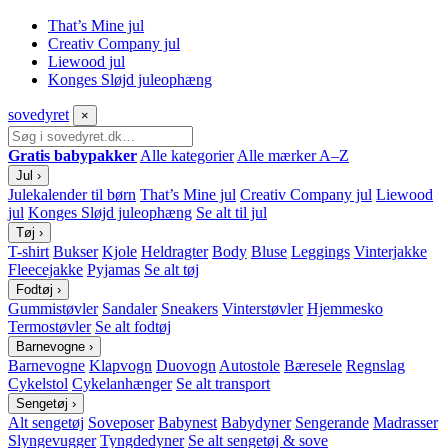
That’s Mine jul
Creativ Company jul
Liewood jul
Konges Sløjd juleophæng
sove
dyret
×
Gratis babypakker
Alle kategorier
Alle mærker A–Z
Jul
›
Julekalender til børn
That’s Mine jul
Creativ Company jul
Liewood
jul
Konges Sløjd juleophæng
Se alt til jul
Tøj
›
T-shirt
Bukser
Kjole
Heldragter
Body
Bluse
Leggings
Vinterjakke
Fleecejakke
Pyjamas
Se alt tøj
Fodtøj
›
Gummistøvler
Sandaler
Sneakers
Vinterstøvler
Hjemmesko
Termostøvler
Se alt fodtøj
Barnevogne
›
Barnevogne
Klapvogn
Duovogn
Autostole
Bæresele
Regnslag
Cykelstol
Cykelanhænger
Se alt transport
Sengetøj
›
Alt sengetøj
Soveposer
Babynest
Babydyner
Sengerande
Madrasser
Slyngevugger
Tyngdedyner
Se alt sengetøj & sove