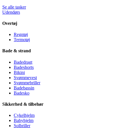
Se alle tasker
Udendørs
Overtøj
Regntøj
Termotøj
Bade & strand
Badedragt
Badeshorts
Bikini
Svømmevest
Svømmebriller
Badebassin
Badesko
Sikkerhed & tilbehør
Cykelhjelm
Babyhjelm
Solbriller