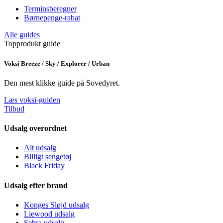
Terminsberegner
Børnepenge-rabat
Alle guides
Topprodukt guide
Voksi Breeze / Sky / Explorer / Urban
Den mest klikke guide på Sovedyret.
Læs voksi-guiden
Tilbud
Udsalg overordnet
Alt udsalg
Billigt sengetøj
Black Friday
Udsalg efter brand
Konges Sløjd udsalg
Liewood udsalg
Sebra udsalg