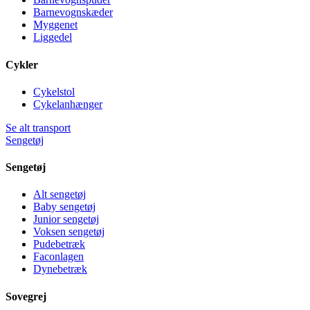
Barnevognskæder
Myggenet
Liggedel
Cykler
Cykelstol
Cykelanhænger
Se alt transport
Sengetøj
Sengetøj
Alt sengetøj
Baby sengetøj
Junior sengetøj
Voksen sengetøj
Pudebetræk
Faconlagen
Dynebetræk
Sovegrej