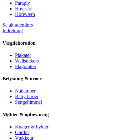
Paraply
Havestol
Høreværn
Se alt udendørs
Indretning
Vægdekoration
Plakater
Wallstickers
Flagranker
Belysning & uroer
Natlamper
Baby Uroer
Sengehimmel
Møbler & opbevaring
Knager & hylder
Gardin
Vækkeur