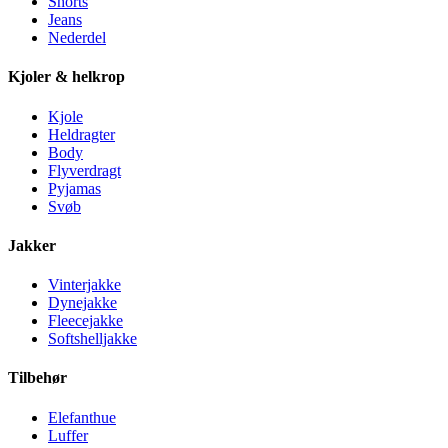
Shorts
Jeans
Nederdel
Kjoler & helkrop
Kjole
Heldragter
Body
Flyverdragt
Pyjamas
Svøb
Jakker
Vinterjakke
Dynejakke
Fleecejakke
Softshelljakke
Tilbehør
Elefanthue
Luffer