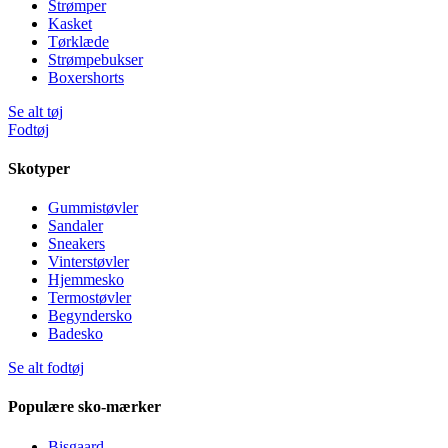
Strømper
Kasket
Tørklæde
Strømpebukser
Boxershorts
Se alt tøj
Fodtøj
Skotyper
Gummistøvler
Sandaler
Sneakers
Vinterstøvler
Hjemmesko
Termostøvler
Begyndersko
Badesko
Se alt fodtøj
Populære sko-mærker
Bisgaard