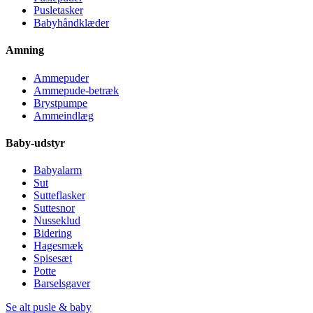
Pusletasker
Babyhåndklæder
Amning
Ammepuder
Ammepude-betræk
Brystpumpe
Ammeindlæg
Baby-udstyr
Babyalarm
Sut
Sutteflasker
Suttesnor
Nusseklud
Bidering
Hagesmæk
Spisesæt
Potte
Barselsgaver
Se alt pusle & baby