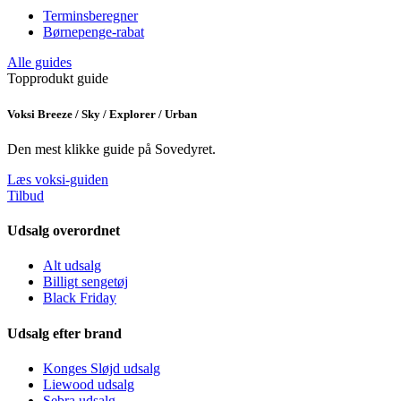
Terminsberegner
Børnepenge-rabat
Alle guides
Topprodukt guide
Voksi Breeze / Sky / Explorer / Urban
Den mest klikke guide på Sovedyret.
Læs voksi-guiden
Tilbud
Udsalg overordnet
Alt udsalg
Billigt sengetøj
Black Friday
Udsalg efter brand
Konges Sløjd udsalg
Liewood udsalg
Sebra udsalg