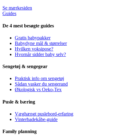
Se mærkesiden
Guides
De 4 mest besøgte guides
Gratis babypakker
Babydyne mål & størrelser
Hvilken voksipose?
Hvornår sidder baby selv?
Sengetøj & sengegear
Praktisk info om sengetøj
Sådan vasker du sengerand
Økologisk vs Oeko-Tex
Pusle & bæring
Væghængt puslebord-erfaring
Vinterbadekåbe-guide
Family planning