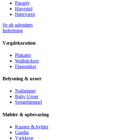
Paraply
Havestol
Høreværn
Se alt udendørs
Indretning
Vægdekoration
Plakater
Wallstickers
Flagranker
Belysning & uroer
Natlamper
Baby Uroer
Sengehimmel
Møbler & opbevaring
Knager & hylder
Gardin
Vækkeur