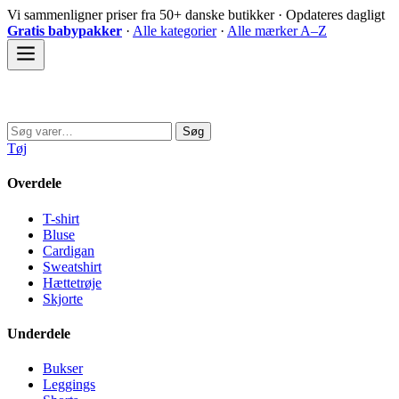
Spring
Vi sammenligner priser fra 50+ danske butikker · Opdateres dagligt
til
Gratis babypakker
·
Alle kategorier
·
Alle mærker A–Z
indhold
Sovedyret
Søg
Søg
efter:
Tøj
Overdele
T-shirt
Bluse
Cardigan
Sweatshirt
Hættetrøje
Skjorte
Underdele
Bukser
Leggings