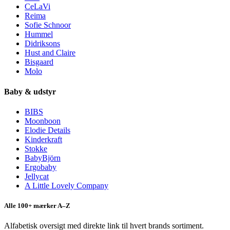
CeLaVi
Reima
Sofie Schnoor
Hummel
Didriksons
Hust and Claire
Bisgaard
Molo
Baby & udstyr
BIBS
Moonboon
Elodie Details
Kinderkraft
Stokke
BabyBjörn
Ergobaby
Jellycat
A Little Lovely Company
Alle 100+ mærker A–Z
Alfabetisk oversigt med direkte link til hvert brands sortiment.