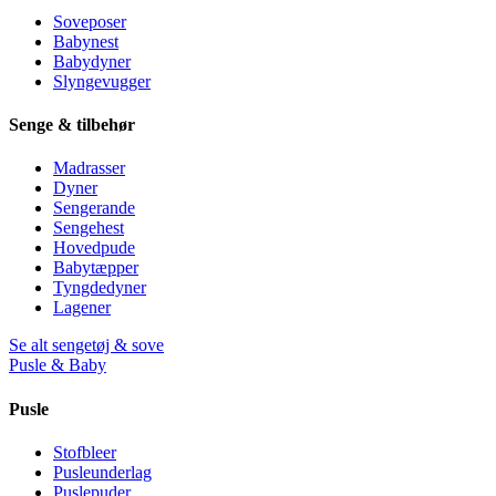
Soveposer
Babynest
Babydyner
Slyngevugger
Senge & tilbehør
Madrasser
Dyner
Sengerande
Sengehest
Hovedpude
Babytæpper
Tyngdedyner
Lagener
Se alt sengetøj & sove
Pusle & Baby
Pusle
Stofbleer
Pusleunderlag
Puslepuder