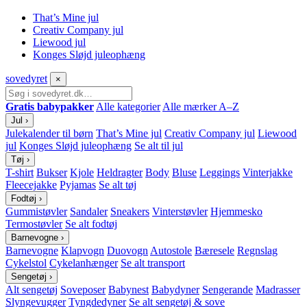
That’s Mine jul
Creativ Company jul
Liewood jul
Konges Sløjd juleophæng
sove
dyret
×
Gratis babypakker
Alle kategorier
Alle mærker A–Z
Jul
›
Julekalender til børn
That’s Mine jul
Creativ Company jul
Liewood
jul
Konges Sløjd juleophæng
Se alt til jul
Tøj
›
T-shirt
Bukser
Kjole
Heldragter
Body
Bluse
Leggings
Vinterjakke
Fleecejakke
Pyjamas
Se alt tøj
Fodtøj
›
Gummistøvler
Sandaler
Sneakers
Vinterstøvler
Hjemmesko
Termostøvler
Se alt fodtøj
Barnevogne
›
Barnevogne
Klapvogn
Duovogn
Autostole
Bæresele
Regnslag
Cykelstol
Cykelanhænger
Se alt transport
Sengetøj
›
Alt sengetøj
Soveposer
Babynest
Babydyner
Sengerande
Madrasser
Slyngevugger
Tyngdedyner
Se alt sengetøj & sove