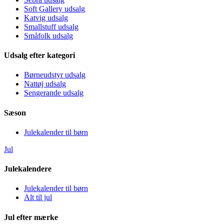
Soft Gallery udsalg
Katvig udsalg
Smallstuff udsalg
Småfolk udsalg
Udsalg efter kategori
Børneudstyr udsalg
Nattøj udsalg
Sengerande udsalg
Sæson
Julekalender til børn
Jul
Julekalendere
Julekalender til børn
Alt til jul
Jul efter mærke