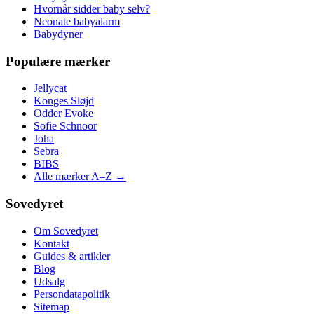
Hvornår sidder baby selv?
Neonate babyalarm
Babydyner
Populære mærker
Jellycat
Konges Sløjd
Odder Evoke
Sofie Schnoor
Joha
Sebra
BIBS
Alle mærker A–Z →
Sovedyret
Om Sovedyret
Kontakt
Guides & artikler
Blog
Udsalg
Persondatapolitik
Sitemap