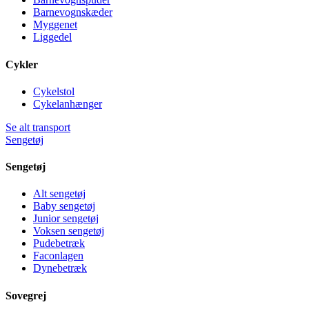
Barnevognskæder
Myggenet
Liggedel
Cykler
Cykelstol
Cykelanhænger
Se alt transport
Sengetøj
Sengetøj
Alt sengetøj
Baby sengetøj
Junior sengetøj
Voksen sengetøj
Pudebetræk
Faconlagen
Dynebetræk
Sovegrej