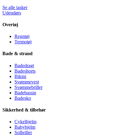
Se alle tasker
Udendørs
Overtøj
Regntøj
Termotøj
Bade & strand
Badedragt
Badeshorts
Bikini
Svømmevest
Svømmebriller
Badebassin
Badesko
Sikkerhed & tilbehør
Cykelhjelm
Babyhjelm
Solbriller