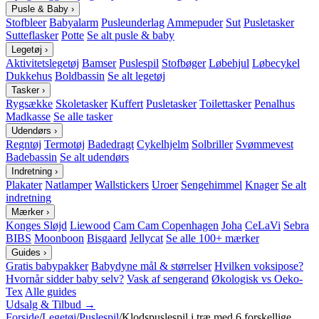
Pusle & Baby
›
Stofbleer
Babyalarm
Pusleunderlag
Ammepuder
Sut
Pusletasker
Sutteflasker
Potte
Se alt pusle & baby
Legetøj
›
Aktivitetslegetøj
Bamser
Puslespil
Stofbøger
Løbehjul
Løbecykel
Dukkehus
Boldbassin
Se alt legetøj
Tasker
›
Rygsække
Skoletasker
Kuffert
Pusletasker
Toilettasker
Penalhus
Madkasse
Se alle tasker
Udendørs
›
Regntøj
Termotøj
Badedragt
Cykelhjelm
Solbriller
Svømmevest
Badebassin
Se alt udendørs
Indretning
›
Plakater
Natlamper
Wallstickers
Uroer
Sengehimmel
Knager
Se alt
indretning
Mærker
›
Konges Sløjd
Liewood
Cam Cam Copenhagen
Joha
CeLaVi
Sebra
BIBS
Moonboon
Bisgaard
Jellycat
Se alle 100+ mærker
Guides
›
Gratis babypakker
Babydyne mål & størrelser
Hvilken voksipose?
Hvornår sidder baby selv?
Vask af sengerand
Økologisk vs Oeko-
Tex
Alle guides
Udsalg & Tilbud →
Forside
/
Legetøj
/
Puslespil
/
Klodspuslespil i træ med 6 forskellige