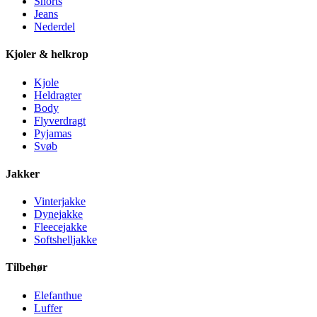
Shorts
Jeans
Nederdel
Kjoler & helkrop
Kjole
Heldragter
Body
Flyverdragt
Pyjamas
Svøb
Jakker
Vinterjakke
Dynejakke
Fleecejakke
Softshelljakke
Tilbehør
Elefanthue
Luffer