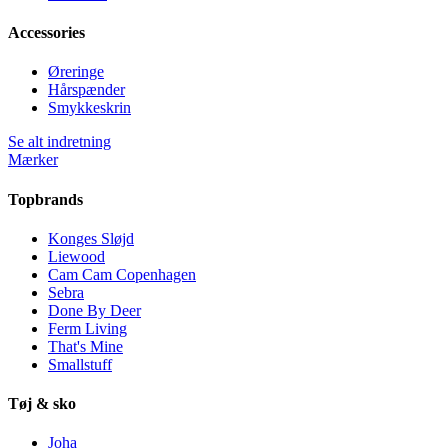
Accessories
Øreringe
Hårspænder
Smykkeskrin
Se alt indretning
Mærker
Topbrands
Konges Sløjd
Liewood
Cam Cam Copenhagen
Sebra
Done By Deer
Ferm Living
That's Mine
Smallstuff
Tøj & sko
Joha