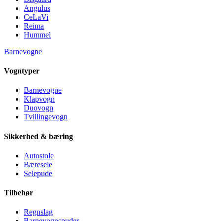
Angulus
CeLaVi
Reima
Hummel
Barnevogne
Vogntyper
Barnevogne
Klapvogn
Duovogn
Tvillingevogn
Sikkerhed & bæring
Autostole
Bæresele
Selepude
Tilbehør
Regnslag
Barnevognspuder