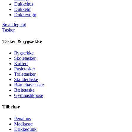
Dukkehus
Dukketøj
Dukkevogn
Se alt legetøj
Tasker
Tasker & rygsække
Rygsække
Skoletasker
Kuffert
Pusletasker
Toilettasker
Skuldertaske
Børnehavetaske
Bæltetaske
Gymnastikpose
Tilbehør
Penalhus
Madkasse
Drikkedunk