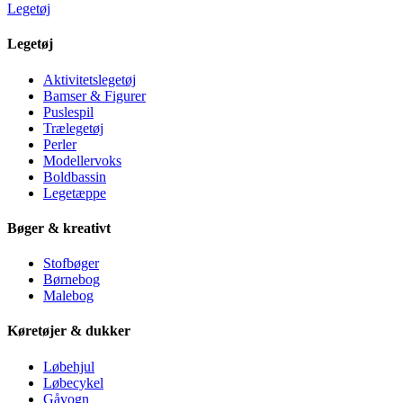
Legetøj
Legetøj
Aktivitetslegetøj
Bamser & Figurer
Puslespil
Trælegetøj
Perler
Modellervoks
Boldbassin
Legetæppe
Bøger & kreativt
Stofbøger
Børnebog
Malebog
Køretøjer & dukker
Løbehjul
Løbecykel
Gåvogn